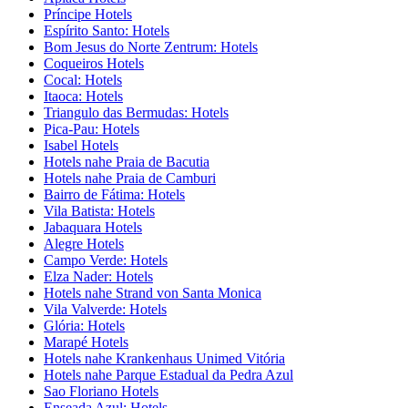
Príncipe Hotels
Espírito Santo: Hotels
Bom Jesus do Norte Zentrum: Hotels
Coqueiros Hotels
Cocal: Hotels
Itaoca: Hotels
Triangulo das Bermudas: Hotels
Pica-Pau: Hotels
Isabel Hotels
Hotels nahe Praia de Bacutia
Hotels nahe Praia de Camburi
Bairro de Fátima: Hotels
Vila Batista: Hotels
Jabaquara Hotels
Alegre Hotels
Campo Verde: Hotels
Elza Nader: Hotels
Hotels nahe Strand von Santa Monica
Vila Valverde: Hotels
Glória: Hotels
Marapé Hotels
Hotels nahe Krankenhaus Unimed Vitória
Hotels nahe Parque Estadual da Pedra Azul
Sao Floriano Hotels
Enseada Azul: Hotels