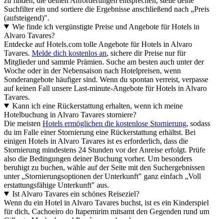
zu finden, die deinen Anforderungen entsprechen, stelle deine
Suchfilter ein und sortiere die Ergebnisse anschließend nach „Preis
(aufsteigend)".
Wie finde ich vergünstigte Preise und Angebote für Hotels in
Alvaro Tavares?
Entdecke auf Hotels.com tolle Angebote für Hotels in Alvaro
Tavares.
Melde dich kostenlos an
, sichere dir Preise nur für
Mitglieder und sammle Prämien. Suche am besten auch unter der
Woche oder in der Nebensaison nach Hotelpreisen, wenn
Sonderangebote häufiger sind. Wenn du spontan verreist, verpasse
auf keinen Fall unsere Last-minute-Angebote für Hotels in Alvaro
Tavares.
Kann ich eine Rückerstattung erhalten, wenn ich meine
Hotelbuchung in Alvaro Tavares storniere?
Die meisten
Hotels ermöglichen die kostenlose Stornierung
, sodass
du im Falle einer Stornierung eine Rückerstattung erhältst. Bei
einigen Hotels in Alvaro Tavares ist es erforderlich, dass die
Stornierung mindestens 24 Stunden vor der Anreise erfolgt. Prüfe
also die Bedingungen deiner Buchung vorher. Um besonders
beruhigt zu buchen, wähle auf der Seite mit den Suchergebnissen
unter „Stornierungsoptionen der Unterkunft" ganz einfach „Voll
erstattungsfähige Unterkunft" aus.
Ist Alvaro Tavares ein schönes Reiseziel?
Wenn du ein Hotel in Alvaro Tavares buchst, ist es ein Kinderspiel
für dich, Cachoeiro do Itapemirim mitsamt den Gegenden rund um