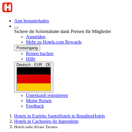
App herunterladen
Sichere dir Sofortrabatte dank Preisen für Mitglieder
Anmelden
Mehr zu Hotels.com Rewards
Posteingang
Reisen buchen
Hilfe
Deutsch · EUR · DE
Unterkunft registrieren
Meine Reisen
Feedback
Hotels in Espírito Santo
Hotels in Brasilien
Hotels
Hotels in Cachoeiro do Itapemirim
Hotels nahe Alvaro Tavares