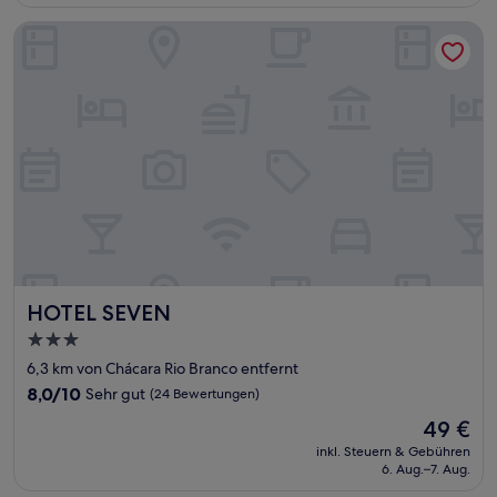
68 €
Bewertungen)
HOTEL SEVEN
HOTEL SEVEN
HOTEL SEVEN
3.0-
Sterne-
6,3 km von Chácara Rio Branco entfernt
Unterkunft
8.0
8,0/10
Sehr gut
(24 Bewertungen)
von
Der
49 €
10,
Preis
Sehr
inkl. Steuern & Gebühren
beträgt
6. Aug.–7. Aug.
gut,
49 €
(24