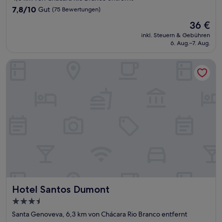
Unterkunft
7.8
7,8/10
Gut
(75 Bewertungen)
von
Der
36 €
10,
Preis
Gut,
inkl. Steuern & Gebühren
beträgt
6. Aug.–7. Aug.
(75
36 €
Bewertungen)
Hotel Santos Dumont
Hotel Santos Dumont
Hotel Santos Dumont
3.5-
Sterne-
Santa Genoveva, 6,3 km von Chácara Rio Branco entfernt