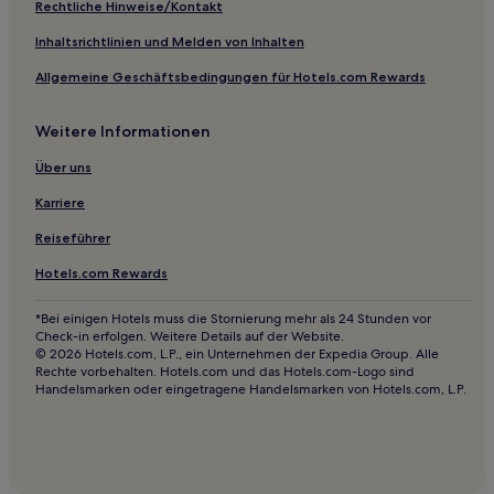
Hotels mit Wellnessbereich in Caldas Novas
Rechtliche Hinweise/Kontakt
Haustierfreundliche in Rio Verde
Inhaltsrichtlinien und Melden von Inhalten
Hotels mit Wellnessbereich nahe Serra de Caldas Novas
Allgemeine Geschäftsbedingungen für Hotels.com Rewards
Staatspark
Hotels mit inbegriffenem Frühstück in Aparecida de
Weitere Informationen
Goiânia
Über uns
Business in Goiânia
Karriere
Hotels mit inbegriffenem Frühstück in Goiânia
Hotels mit Wellnessbereich in Goiânia
Reiseführer
Hotels.com Rewards
*Bei einigen Hotels muss die Stornierung mehr als 24 Stunden vor
Check-in erfolgen. Weitere Details auf der Website.
© 2026 Hotels.com, L.P., ein Unternehmen der Expedia Group. Alle
Rechte vorbehalten. Hotels.com und das Hotels.com-Logo sind
Handelsmarken oder eingetragene Handelsmarken von Hotels.com, L.P.