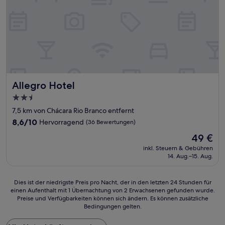
Allegro Hotel
Allegro Hotel
2.5-
Sterne-
7,5 km von Chácara Rio Branco entfernt
Unterkunft
8.6
8,6/10
Hervorragend
(36 Bewertungen)
von
Der
49 €
10,
Preis
Hervorragend,
inkl. Steuern & Gebühren
beträgt
14. Aug.–15. Aug.
(36
49 €
Bewertungen)
Dies
Dies ist der niedrigste Preis pro Nacht, der in den letzten 24 Stunden für
einen Aufenthalt mit 1 Übernachtung von 2 Erwachsenen gefunden wurde.
ist
Preise und Verfügbarkeiten können sich ändern. Es können zusätzliche
der
Bedingungen gelten.
niedrigste
Preis