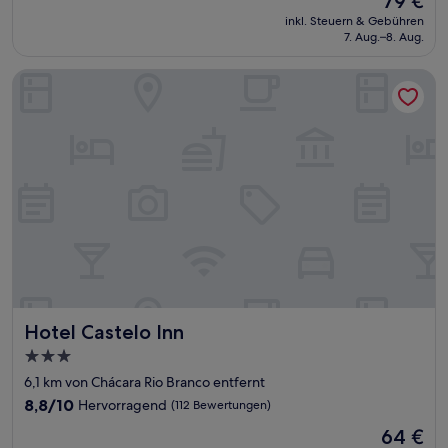
79 €
10,
Preis
Wunderbar,
inkl. Steuern & Gebühren
beträgt
7. Aug.–8. Aug.
(567
79 €
Bewertungen)
Hotel Castelo Inn
Hotel Castelo Inn
Hotel Castelo Inn
3.0-
Sterne-
6,1 km von Chácara Rio Branco entfernt
Unterkunft
8.8
8,8/10
Hervorragend
(112 Bewertungen)
von
Der
64 €
10,