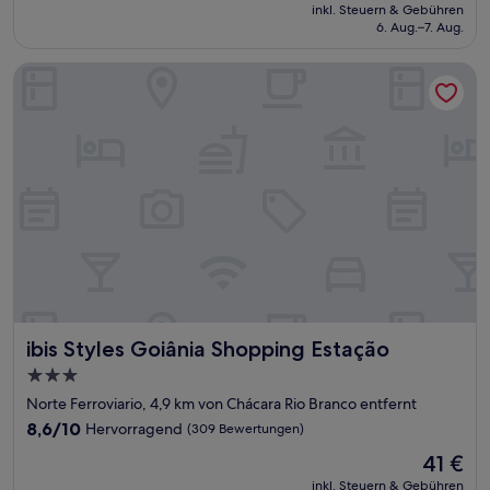
Preis
Hervorragend,
inkl. Steuern & Gebühren
beträgt
6. Aug.–7. Aug.
(112
64 €
Bewertungen)
ibis Styles Goiânia Shopping Estação
ibis Styles Goiânia Shopping Estação
ibis Styles Goiânia Shopping Estação
3.0-
Sterne-
Norte Ferroviario, 4,9 km von Chácara Rio Branco entfernt
Unterkunft
8.6
8,6/10
Hervorragend
(309 Bewertungen)
von
Der
41 €
10,
Preis
Hervorragend,
inkl. Steuern & Gebühren