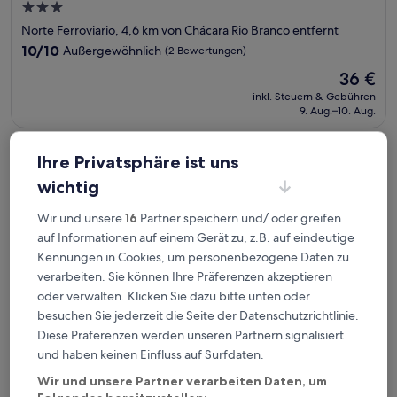
3.0-
Sterne-
Norte Ferroviario, 4,6 km von Chácara Rio Branco entfernt
Unterkunft
10.0
10/10
Außergewöhnlich
(2 Bewertungen)
von
Der
36 €
10,
Preis
Außergewöhnlich,
inkl. Steuern & Gebühren
beträgt
9. Aug.–10. Aug.
(2
36 €
Bewertungen)
Rota 44 Hotel
Ihre Privatsphäre ist uns
wichtig
Wir und unsere
16
Partner speichern und/ oder greifen
auf Informationen auf einem Gerät zu, z.B. auf eindeutige
Kennungen in Cookies, um personenbezogene Daten zu
verarbeiten. Sie können Ihre Präferenzen akzeptieren
oder verwalten. Klicken Sie dazu bitte unten oder
besuchen Sie jederzeit die Seite der Datenschutzrichtlinie.
Diese Präferenzen werden unseren Partnern signalisiert
und haben keinen Einfluss auf Surfdaten.
Rota 44 Hotel
Rota 44 Hotel
Wir und unsere Partner verarbeiten Daten, um
2.5-