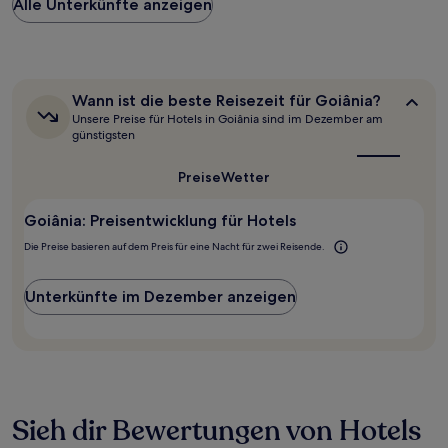
Alle Unterkünfte anzeigen
pro
Nacht,
der
in
den
letzten
Wann
Wann ist die beste Reisezeit für Goiânia?
24 Stunden
ist
Unsere Preise für Hotels in Goiânia sind im Dezember am
für
die
günstigsten
beste
einen
Reisezeit
Aufenthalt
Preise
Wetter
für
mit
Goiânia?
1 Übernachtung
Goiânia: Preisentwicklung für Hotels
von
2 Erwachsenen
Die Preise basieren auf dem Preis für eine Nacht für zwei Reisende.
gefunden
wurde.
Preise
Unterkünfte im Dezember anzeigen
und
Verfügbarkeiten
können
sich
ändern.
Es
können
Sieh dir Bewertungen von Hotels
zusätzliche