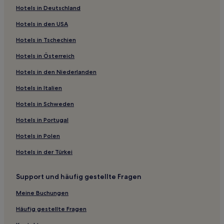
Hotels in Deutschland
Hotels nahe Shoppingcenter Flamboyant
Hotels in den USA
São Francisco de Goiás Hotels
Hotels in Tschechien
Hotels nahe Parque Aquático diRoma
Hotels in Österreich
Residencial Green Park: Hotels
Hotels in den Niederlanden
Jandaia Hotels
Goiás: Hotels
Hotels in Italien
Palmelo Hotels
Hotels in Schweden
Cezarina Hotels
Hotels in Portugal
Setor Sul: Hotels
Hotels in Polen
Indiara Hotels
Hotels in der Türkei
Hotels nahe Zoo von Goiânia
Support und häufig gestellte Fragen
Portal das Águas Quentes: Hotels
Pirenopolis Centro: Hotels
Meine Buchungen
Caldas Novas Hotels
Häufig gestellte Fragen
Terezópolis de Goiás Hotels