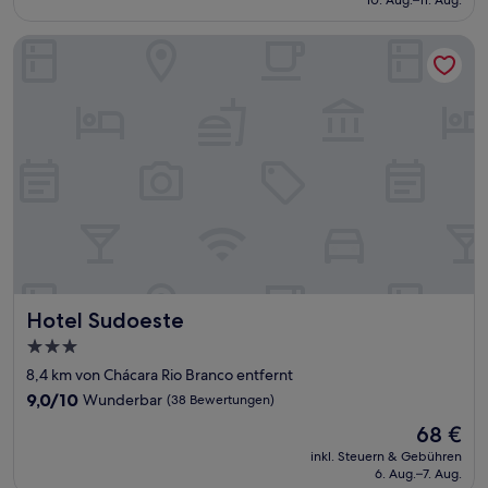
(56
51 €
Bewertungen)
Hotel Sudoeste
Hotel Sudoeste
Hotel Sudoeste
3.0-
Sterne-
8,4 km von Chácara Rio Branco entfernt
Unterkunft
9.0
9,0/10
Wunderbar
(38 Bewertungen)
von
Der
68 €
10,
Preis
Wunderbar,
inkl. Steuern & Gebühren
beträgt
6. Aug.–7. Aug.
(38