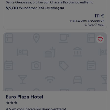
Sterne-
Santa Genoveva, 5,3 km von Chácara Rio Branco entfernt
Unterkunft
9.2
9,2/10
Wunderbar
(553 Bewertungen)
von
Der
111 €
10,
Preis
Wunderbar,
inkl. Steuern & Gebühren
beträgt
6. Aug.–7. Aug.
(553
111 €
Bewertungen)
Euro Plaza Hotel
Euro Plaza Hotel
Euro Plaza Hotel
3.0-
Sterne-
4,6 km von Chácara Rio Branco entfernt