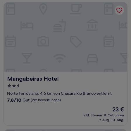
Bewertungen)
Mangabeiras Hotel
Mangabeiras Hotel
Mangabeiras Hotel
2.5-
Sterne-
Norte Ferroviario, 4,6 km von Chácara Rio Branco entfernt
Unterkunft
7.8
7,8/10
Gut
(212 Bewertungen)
von
Der
23 €
10,
Preis
Gut,
inkl. Steuern & Gebühren
beträgt
9. Aug.–10. Aug.
(212
23 €
Bewertungen)