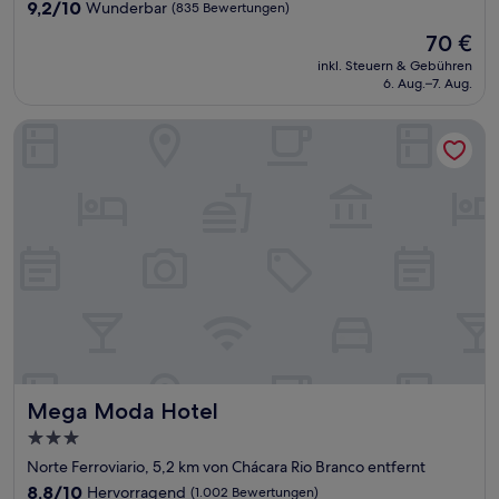
Unterkunft
9.2
9,2/10
Wunderbar
(835 Bewertungen)
von
Der
70 €
10,
Preis
Wunderbar,
inkl. Steuern & Gebühren
beträgt
6. Aug.–7. Aug.
(835
70 €
Bewertungen)
Mega Moda Hotel
Mega Moda Hotel
Mega Moda Hotel
3.0-
Sterne-
Norte Ferroviario, 5,2 km von Chácara Rio Branco entfernt
Unterkunft
8.8
8,8/10
Hervorragend
(1.002 Bewertungen)