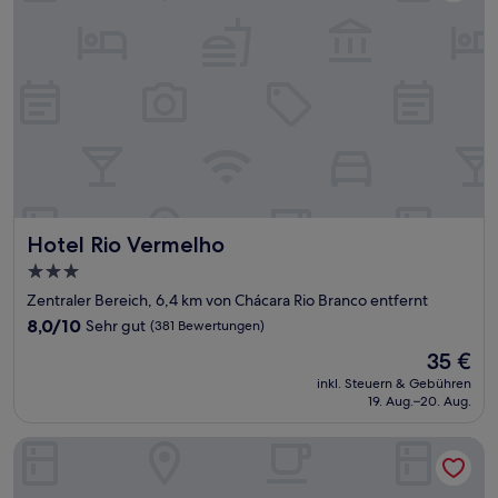
Hotel Rio Vermelho
Hotel Rio Vermelho
3.0-
Sterne-
Zentraler Bereich, 6,4 km von Chácara Rio Branco entfernt
Unterkunft
8.0
8,0/10
Sehr gut
(381 Bewertungen)
von
Der
35 €
10,
Preis
Sehr
inkl. Steuern & Gebühren
beträgt
19. Aug.–20. Aug.
gut,
35 €
(381
Bewertungen)
Oft Alfre Hotels