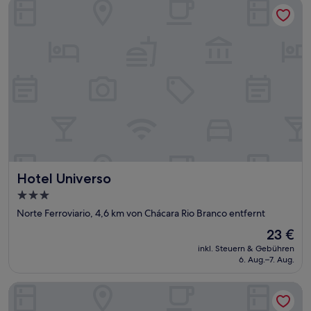
Hotel Universo
Hotel Universo
Hotel Universo
3.0-
Sterne-
Norte Ferroviario, 4,6 km von Chácara Rio Branco entfernt
Unterkunft
Der
23 €
Preis
inkl. Steuern & Gebühren
beträgt
6. Aug.–7. Aug.
23 €
Hotel Rio Vermelho