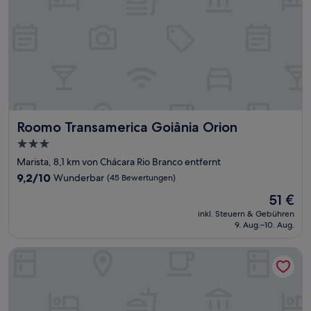
Roomo Transamerica Goiânia Orion
Roomo Transamerica Goiânia Orion
3.0-
Sterne-
Marista, 8,1 km von Chácara Rio Branco entfernt
Unterkunft
9.2
9,2/10
Wunderbar
(45 Bewertungen)
von
Der
51 €
10,
Preis
Wunderbar,
inkl. Steuern & Gebühren
beträgt
9. Aug.–10. Aug.
(45
51 €
Bewertungen)
Allegro Hotel