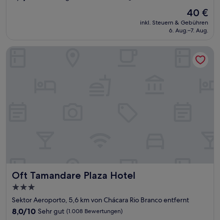
von
Der
40 €
10,
Preis
Hervorragend,
inkl. Steuern & Gebühren
beträgt
6. Aug.–7. Aug.
(1.002
40 €
Bewertungen)
Oft Tamandare Plaza Hotel
Oft Tamandare Plaza Hotel
Oft Tamandare Plaza Hotel
3.0-
Sterne-
Sektor Aeroporto, 5,6 km von Chácara Rio Branco entfernt
Unterkunft
8.0
8,0/10
Sehr gut
(1.008 Bewertungen)
von