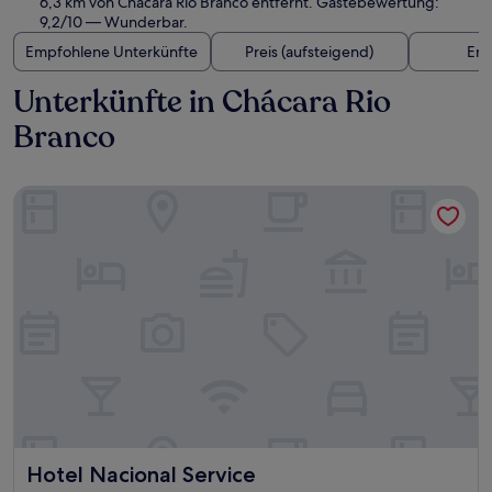
6,3 km von Chácara Rio Branco entfernt. Gästebewertung:
9,2/10 — Wunderbar.
Empfohlene Unterkünfte
Preis (aufsteigend)
Ent
Unterkünfte in Chácara Rio
Branco
Hotel Nacional Service
Hotel Nacional Service
Hotel Nacional Service