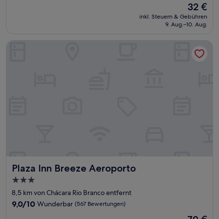
Der
32 €
10,
Preis
Sehr
inkl. Steuern & Gebühren
beträgt
9. Aug.–10. Aug.
gut,
32 €
(1.008
Bewertungen)
Plaza Inn Breeze Aeroporto
Plaza Inn Breeze Aeroporto
Plaza Inn Breeze Aeroporto
3.0-
Sterne-
8,5 km von Chácara Rio Branco entfernt
Unterkunft
9.0
9,0/10
Wunderbar
(567 Bewertungen)
von
Der