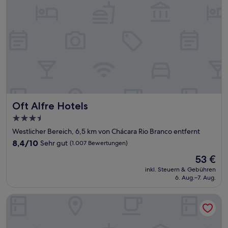
Oft Alfre Hotels
Oft Alfre Hotels
3.5-
Sterne-
Westlicher Bereich, 6,5 km von Chácara Rio Branco entfernt
Unterkunft
8.4
8,4/10
Sehr gut
(1.007 Bewertungen)
von
Der
53 €
10,
Preis
Sehr
inkl. Steuern & Gebühren
beträgt
6. Aug.–7. Aug.
gut,
53 €
(1.007
Bewertungen)
Hotel Cco