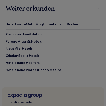
Weiter erkunden
Unterkünfte
Mehr Möglichkeiten zum Buchen
Professor Jamil Hotels
Parque Aruanã: Hotels
Nova Vila: Hotels
Cristianópolis Hotels
Hotels nahe Hot Park
Hotels nahe Plaza Orlando Mestre
Bom Sucesso: Hotels
Hotels nahe Lagoa Quente de Pirapitinga
Goianésia Hotels
Industriegebiet: Hotels
Top-Reiseziele
Paradiesdorf III: Hotels