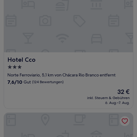
Hotel Cco
Hotel Cco
3.0-
Sterne-
Norte Ferroviario, 5,1 km von Chácara Rio Branco entfernt
Unterkunft
7.6
7,6/10
Gut
(124 Bewertungen)
von
Der
32 €
10,
Preis
Gut,
inkl. Steuern & Gebühren
beträgt
6. Aug.–7. Aug.
(124
32 €
Bewertungen)
Roomo Transamerica Goiânia Orion