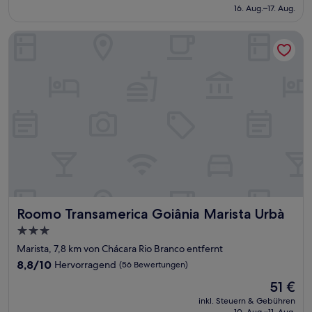
beträgt
16. Aug.–17. Aug.
(309
41 €
Bewertungen)
Roomo Transamerica Goiânia Marista Urbà
Roomo Transamerica Goiânia Marista Urbà
Roomo Transamerica Goiânia Marista Urbà
3.0-
Sterne-
Marista, 7,8 km von Chácara Rio Branco entfernt
Unterkunft
8.8
8,8/10
Hervorragend
(56 Bewertungen)
von
Der
51 €
10,
Preis
Hervorragend,
inkl. Steuern & Gebühren
beträgt
10. Aug.–11. Aug.