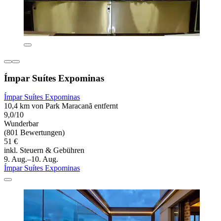
Ímpar Suítes Expominas
Ímpar Suítes Expominas
10,4 km von Park Maracanã entfernt
9,0/10
Wunderbar
(801 Bewertungen)
51 €
inkl. Steuern & Gebühren
9. Aug.–10. Aug.
Ímpar Suítes Expominas