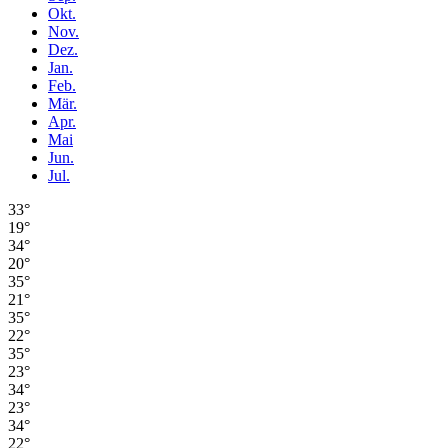
Okt.
Nov.
Dez.
Jan.
Feb.
Mär.
Apr.
Mai
Jun.
Jul.
33°
19°
34°
20°
35°
21°
35°
22°
35°
23°
34°
23°
34°
22°