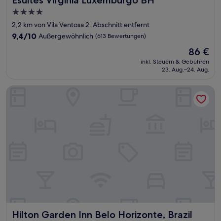
4.0-
Sterne-
2,2 km von Vila Ventosa 2. Abschnitt entfernt
Unterkunft
9.4
9,4/10
Außergewöhnlich
(613 Bewertungen)
von
Der
86 €
10,
Preis
Außergewöhnlich,
inkl. Steuern & Gebühren
beträgt
23. Aug.–24. Aug.
(613
86 €
Bewertungen)
Hilton Garden Inn Belo Horizonte, Brazil
Hilton Garden Inn Belo Horizonte, Brazil
Hilton Garden Inn Belo Horizonte, Brazil