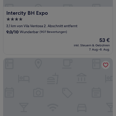
Intercity BH Expo
Intercity BH Expo
4.0-
Sterne-
3,1 km von Vila Ventosa 2. Abschnitt entfernt
Unterkunft
9.0
9,0/10
Wunderbar
(907 Bewertungen)
von
Der
53 €
10,
Preis
Wunderbar,
inkl. Steuern & Gebühren
beträgt
7. Aug.–8. Aug.
(907
53 €
Bewertungen)
BH Raja Hotel