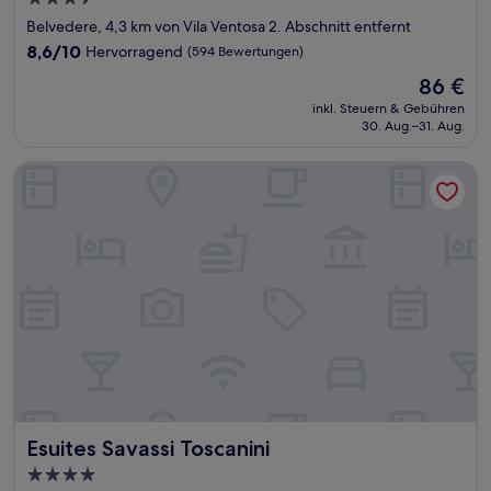
Sterne-
Belvedere, 4,3 km von Vila Ventosa 2. Abschnitt entfernt
Unterkunft
8.6
8,6/10
Hervorragend
(594 Bewertungen)
von
Der
86 €
10,
Preis
Hervorragend,
inkl. Steuern & Gebühren
beträgt
30. Aug.–31. Aug.
(594
86 €
Bewertungen)
Esuites Savassi Toscanini
Esuites Savassi Toscanini
Esuites Savassi Toscanini
4.0-