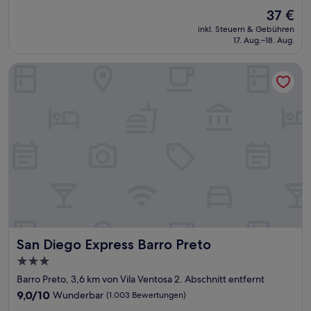
von
Der
37 €
10,
Preis
Außergewöhnlich,
inkl. Steuern & Gebühren
beträgt
17. Aug.–18. Aug.
(54
37 €
Bewertungen)
San Diego Express Barro Preto
San Diego Express Barro Preto
San Diego Express Barro Preto
3.0-
Sterne-
Barro Preto, 3,6 km von Vila Ventosa 2. Abschnitt entfernt
Unterkunft
9.0
9,0/10
Wunderbar
(1.003 Bewertungen)
von