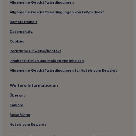
Haustierfreundliche in Conceição do Ibitipoca
Allgemeine Geschäftsbedingungen
Hotels mit inbegriffenem Frühstück in Minas Gerais
Allgemeine Geschäftsbedingungen von FeWo-direkt
Familien in Minas Gerais
Barrierefreiheit
Günstige in Minas Gerais
Datenschutz
Vista Alegre 2a Seção: Hotels
Cookies
Lago Azul 1a Seção: Hotels
Rechtliche Hinweise/Kontakt
Hotels nahe Kunsthandwerkermarkt
Inhaltsrichtlinien und Melden von Inhalten
Altamira Hotels
Allgemeine Geschäftsbedingungen für Hotels.com Rewards
Sidon: Hotels
Cachoeira do Campo: Hotels
Weitere Informationen
Ibirité Centro: Hotels
Über uns
Belmonte: Hotels
Karriere
Santo Antônio do Leite: Hotels
Reiseführer
Amarantina: Hotels
Hotels.com Rewards
Salomé: Hotels