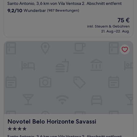
Sterne-
Santo Antonio, 3,6 km von Vila Ventosa 2. Abschnitt entfernt
Unterkunft
9.2
9,2/10
Wunderbar
(987 Bewertungen)
von
Der
75 €
10,
Preis
Wunderbar,
inkl. Steuern & Gebühren
beträgt
21. Aug.–22. Aug.
(987
75 €
Bewertungen)
Novotel Belo Horizonte Savassi
Novotel Belo Horizonte Savassi
Novotel Belo Horizonte Savassi
4.0-
Sterne-
Santo Antonio, 3,6 km von Vila Ventosa 2. Abschnitt entfernt