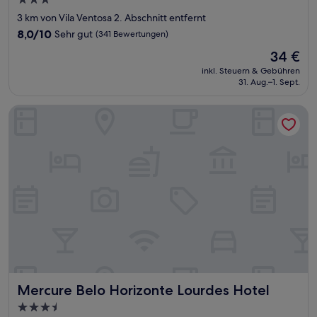
3.0-
Sterne-
3 km von Vila Ventosa 2. Abschnitt entfernt
Unterkunft
8.0
8,0/10
Sehr gut
(341 Bewertungen)
von
Der
34 €
10,
Preis
Sehr
inkl. Steuern & Gebühren
beträgt
31. Aug.–1. Sept.
gut,
34 €
(341
Bewertungen)
Mercure Belo Horizonte Lourdes Hotel
Mercure Belo Horizonte Lourdes Hotel
Mercure Belo Horizonte Lourdes Hotel
3.5-