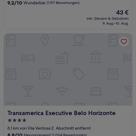
Unterkunft
9.2
9,2/10
Wunderbar
(1.917 Bewertungen)
von
Der
43 €
10,
Preis
Wunderbar,
inkl. Steuern & Gebühren
beträgt
9. Aug.–10. Aug.
(1.917
43 €
Bewertungen)
Transamerica Executive Belo Horizonte
Transamerica Executive Belo Horizonte
Transamerica Executive Belo Horizonte
4.0-
Sterne-
6,1 km von Vila Ventosa 2. Abschnitt entfernt
Unterkunft
8.8
8,8/10
Hervorragend
(1.004 Bewertungen)