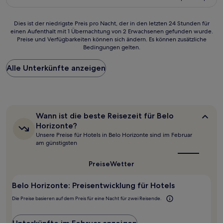
31 €
(1.008
Bewertungen)
Dies
Dies ist der niedrigste Preis pro Nacht, der in den letzten 24 Stunden für
einen Aufenthalt mit 1 Übernachtung von 2 Erwachsenen gefunden wurde.
ist
Preise und Verfügbarkeiten können sich ändern. Es können zusätzliche
der
Bedingungen gelten.
niedrigste
Preis
Alle Unterkünfte anzeigen
pro
Nacht,
der
in
den
letzten
Wann
Wann ist die beste Reisezeit für Belo
24 Stunden
ist
Horizonte?
für
die
Unsere Preise für Hotels in Belo Horizonte sind im Februar
beste
einen
am günstigsten
Reisezeit
Aufenthalt
für
mit
Belo
Preise
Wetter
1 Übernachtung
Horizonte?
von
2 Erwachsenen
Belo Horizonte: Preisentwicklung für Hotels
gefunden
Die Preise basieren auf dem Preis für eine Nacht für zwei Reisende.
wurde.
Preise
und