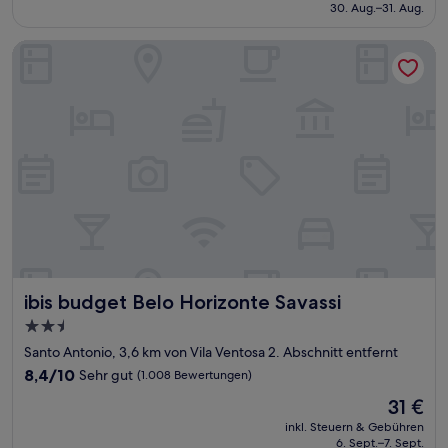
beträgt
30. Aug.–31. Aug.
gut,
80 €
(426
Bewertungen)
ibis budget Belo Horizonte Savassi
ibis budget Belo Horizonte Savassi
ibis budget Belo Horizonte Savassi
2.5-
Sterne-
Santo Antonio, 3,6 km von Vila Ventosa 2. Abschnitt entfernt
Unterkunft
8.4
8,4/10
Sehr gut
(1.008 Bewertungen)
von
Der
31 €
10,
Preis
Sehr
inkl. Steuern & Gebühren
beträgt
6. Sept.–7. Sept.
gut,