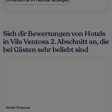
Unterkünfte im Februar anzeigen
Verfügbarkeiten
können
sich
ändern.
Es
können
zusätzliche
Sieh dir Bewertungen von Hotels
Bedingungen
gelten.
in Vila Ventosa 2. Abschnitt an, die
bei Gästen sehr beliebt sind
Hotel Vivenzo
Hotel Vivenzo