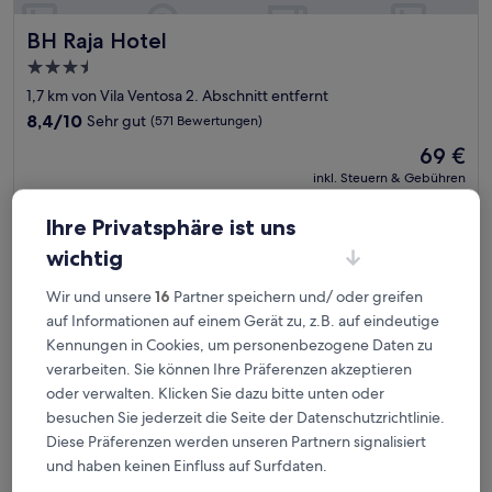
BH Raja Hotel
BH Raja Hotel
3.5-
Sterne-
1,7 km von Vila Ventosa 2. Abschnitt entfernt
Unterkunft
8.4
8,4/10
Sehr gut
(571 Bewertungen)
von
Der
69 €
10,
Preis
Sehr
inkl. Steuern & Gebühren
beträgt
7. Aug.–8. Aug.
gut,
69 €
(571
Ihre Privatsphäre ist uns
Bewertungen)
Tribe Belo Horizonte Savassi
wichtig
Wir und unsere
16
Partner speichern und/ oder greifen
auf Informationen auf einem Gerät zu, z.B. auf eindeutige
Kennungen in Cookies, um personenbezogene Daten zu
verarbeiten. Sie können Ihre Präferenzen akzeptieren
oder verwalten. Klicken Sie dazu bitte unten oder
besuchen Sie jederzeit die Seite der Datenschutzrichtlinie.
Diese Präferenzen werden unseren Partnern signalisiert
und haben keinen Einfluss auf Surfdaten.