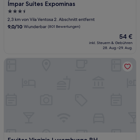
Ímpar Suítes Expominas
Ímpar Suítes Expominas
3.5-
Sterne-
2,3 km von Vila Ventosa 2. Abschnitt entfernt
Unterkunft
9.0
9,0/10
Wunderbar
(801 Bewertungen)
von
Der
54 €
10,
Preis
Wunderbar,
inkl. Steuern & Gebühren
beträgt
28. Aug.–29. Aug.
(801
54 €
Bewertungen)
Esuites Virginia Luxemburgo BH
Esuites Virginia Luxemburgo BH
Esuites Virginia Luxemburgo BH