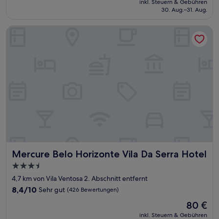
Sehr
inkl. Steuern & Gebühren
beträgt
30. Aug.–31. Aug.
gut,
53 €
(262
Bewertungen)
Mercure Belo Horizonte Vila Da Serra Hotel
Mercure Belo Horizonte Vila Da Serra Hotel
Mercure Belo Horizonte Vila Da Serra Hotel
3.5-
Sterne-
4,7 km von Vila Ventosa 2. Abschnitt entfernt
Unterkunft
8.4
8,4/10
Sehr gut
(426 Bewertungen)
von
Der
80 €
10,
Preis
Sehr
inkl. Steuern & Gebühren