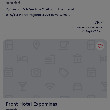
3.5-
Sterne-
2,7 km von Vila Ventosa 2. Abschnitt entfernt
Unterkunft
8.8
8,8/10
Hervorragend
(1.008 Bewertungen)
von
Der
75 €
10,
Preis
Hervorragend,
inkl. Steuern & Gebühren
beträgt
6. Sept.–7. Sept.
(1.008
75 €
Bewertungen)
Front Hotel Expominas
Front Hotel Expominas
Front Hotel Expominas