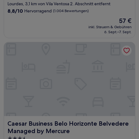
Sterne-
Lourdes, 3,1 km von Vila Ventosa 2. Abschnitt entfernt
Unterkunft
8.8
8,8/10
Hervorragend
(1.004 Bewertungen)
von
Der
57 €
10,
Preis
Hervorragend,
inkl. Steuern & Gebühren
beträgt
6. Sept.–7. Sept.
(1.004
57 €
Bewertungen)
Caesar Business Belo Horizonte Belvedere Managed by Mer
Caesar Business Belo Horizonte Belvedere Managed by M
Caesar Business Belo Horizonte Belvedere
Managed by Mercure
3.5-