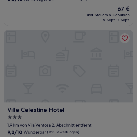
von
Der
67 €
10,
Preis
Hervorragend,
inkl. Steuern & Gebühren
beträgt
6. Sept.–7. Sept.
(1.004
67 €
Bewertungen)
Ville Celestine Hotel
Ville Celestine Hotel
Ville Celestine Hotel
3.0-
Sterne-
1,9 km von Vila Ventosa 2. Abschnitt entfernt
Unterkunft
9.2
9,2/10
Wunderbar
(753 Bewertungen)