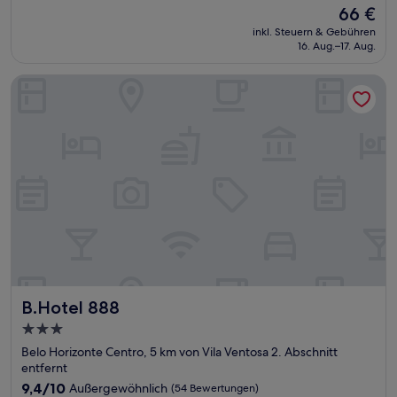
von
Der
66 €
10,
Preis
Wunderbar,
inkl. Steuern & Gebühren
beträgt
16. Aug.–17. Aug.
(753
66 €
Bewertungen)
B.Hotel 888
B.Hotel 888
B.Hotel 888
3.0-
Sterne-
Belo Horizonte Centro, 5 km von Vila Ventosa 2. Abschnitt
Unterkunft
entfernt
9.4
9,4/10
Außergewöhnlich
(54 Bewertungen)