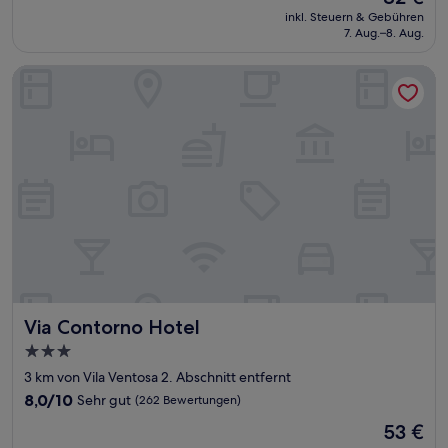
Preis
Hervorragend,
inkl. Steuern & Gebühren
beträgt
7. Aug.–8. Aug.
(677
82 €
Bewertungen)
Via Contorno Hotel
Via Contorno Hotel
Via Contorno Hotel
3.0-
Sterne-
3 km von Vila Ventosa 2. Abschnitt entfernt
Unterkunft
8.0
8,0/10
Sehr gut
(262 Bewertungen)
von
Der
53 €
10,
Preis