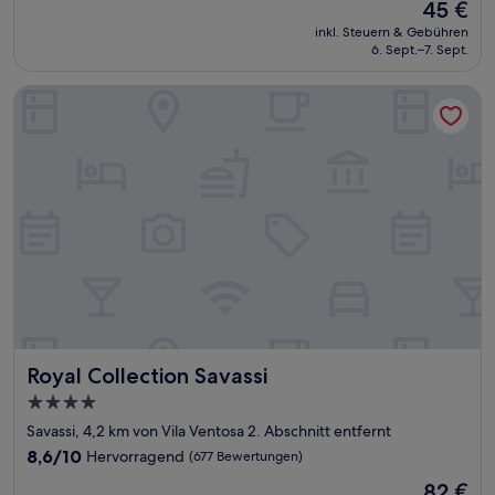
Der
45 €
10,
Preis
Wunderbar,
inkl. Steuern & Gebühren
beträgt
6. Sept.–7. Sept.
(1.003
45 €
Bewertungen)
Royal Collection Savassi
Royal Collection Savassi
Royal Collection Savassi
4.0-
Sterne-
Savassi, 4,2 km von Vila Ventosa 2. Abschnitt entfernt
Unterkunft
8.6
8,6/10
Hervorragend
(677 Bewertungen)
von
Der
82 €
10,