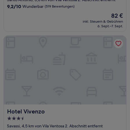
Unterkunft
9.2
9,2/10
Wunderbar
(519 Bewertungen)
von
Der
82 €
10,
Preis
Wunderbar,
inkl. Steuern & Gebühren
beträgt
6. Sept.–7. Sept.
(519
82 €
Bewertungen)
Hotel Vivenzo
Hotel Vivenzo
Hotel Vivenzo
3.5-
Sterne-
Savassi, 4,5 km von Vila Ventosa 2. Abschnitt entfernt