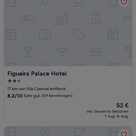
Figueira Palace Hotel
Figueira Palace Hotel
2.5-
Sterne-
17 km von Vila Coemat entfernt
Unterkunft
8.2
8,2/10
Sehr gut
(129 Bewertungen)
von
Der
52 €
10,
Preis
Sehr
inkl. Steuern & Gebühren
beträgt
7. Aug.–8. Aug.
gut,
52 €
(129
Bewertungen)
HOTEL MONTE CARLO