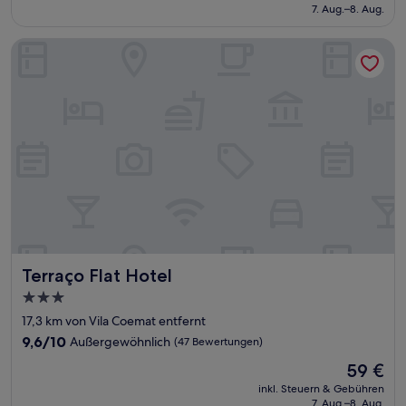
beträgt
7. Aug.–8. Aug.
(217
87 €
Bewertungen)
Terraço Flat Hotel
Terraço Flat Hotel
Terraço Flat Hotel
3.0-
Sterne-
17,3 km von Vila Coemat entfernt
Unterkunft
9.6
9,6/10
Außergewöhnlich
(47 Bewertungen)
von
Der
59 €
10,
Preis
Außergewöhnlich,
inkl. Steuern & Gebühren
beträgt
7. Aug.–8. Aug.
(47