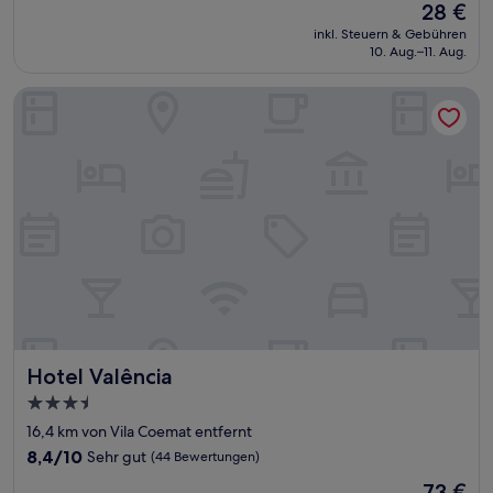
Der
28 €
Preis
inkl. Steuern & Gebühren
beträgt
10. Aug.–11. Aug.
28 €
Hotel Valência
Hotel Valência
Hotel Valência
3.5-
Sterne-
16,4 km von Vila Coemat entfernt
Unterkunft
8.4
8,4/10
Sehr gut
(44 Bewertungen)
von
Der
73 €