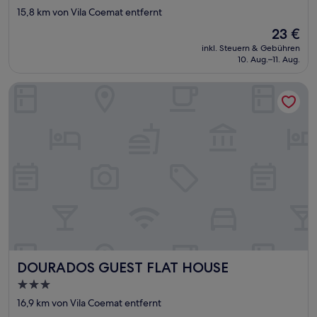
Sterne-
15,8 km von Vila Coemat entfernt
Unterkunft
Der
23 €
Preis
inkl. Steuern & Gebühren
beträgt
10. Aug.–11. Aug.
23 €
DOURADOS GUEST FLAT HOUSE
DOURADOS GUEST FLAT HOUSE
DOURADOS GUEST FLAT HOUSE
3.0-
Sterne-
16,9 km von Vila Coemat entfernt
Unterkunft