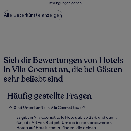
Bedingungen gelten.
niedrigste
Preis
Alle Unterkünfte anzeigen
pro
Nacht,
der
in
den
letzten
24 Stunden
für
einen
Sieh dir Bewertungen von Hotels
Aufenthalt
in Vila Coemat an, die bei Gästen
mit
1 Übernachtung
sehr beliebt sind
von
2 Erwachsenen
gefunden
Häufig gestellte Fragen
wurde.
Preise
und
Sind Unterkünfte in Vila Coemat teuer?
Verfügbarkeiten
können
Es gibt in Vila Coemat tolle Hotels ab ab 23 € und damit
sich
für jede Art von Budget. Um die besten preiswerten
ändern.
Hotels auf Hotels.com zu finden, die deinen
Es