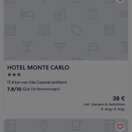
HOTEL MONTE CARLO
HOTEL MONTE CARLO
3.0-
Sterne-
17,4 km von Vila Coemat entfernt
Unterkunft
7.8
7,8/10
Gut
(36 Bewertungen)
von
Der
38 €
10,
Preis
Gut,
inkl. Steuern & Gebühren
beträgt
8. Aug.–9. Aug.
(36
38 €
Bewertungen)
Bravo City Hotel Dourados