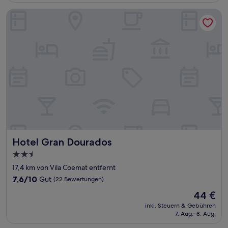
Bewertungen)
Hotel Gran Dourados
Hotel Gran Dourados
Hotel Gran Dourados
2.5-
Sterne-
17,4 km von Vila Coemat entfernt
Unterkunft
7.6
7,6/10
Gut
(22 Bewertungen)
von
Der
44 €
10,
Preis
Gut,
inkl. Steuern & Gebühren
beträgt
7. Aug.–8. Aug.
(22
44 €
Bewertungen)