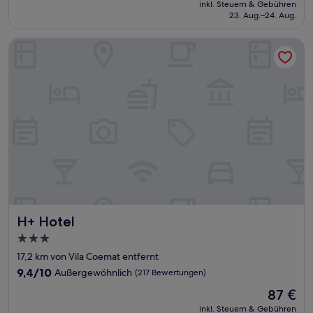
Preis
Wunderbar,
inkl. Steuern & Gebühren
beträgt
23. Aug.–24. Aug.
(204
55 €
Bewertungen)
H+ Hotel
H+ Hotel
H+ Hotel
3.0-
Sterne-
17,2 km von Vila Coemat entfernt
Unterkunft
9.4
9,4/10
Außergewöhnlich
(217 Bewertungen)
von
Der
87 €
10,
Preis
Außergewöhnlich,
inkl. Steuern & Gebühren