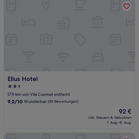
Ellus Hotel
Ellus Hotel
Ellus Hotel
2.5-
Sterne-
17,9 km von Vila Coemat entfernt
Unterkunft
9.2
9,2/10
Wunderbar
(58 Bewertungen)
von
Der
92 €
10,
Preis
Wunderbar,
inkl. Steuern & Gebühren
beträgt
7. Aug.–8. Aug.
(58
92 €
Bewertungen)
Figueira Palace Hotel