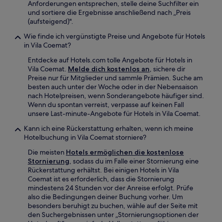
Anforderungen entsprechen, stelle deine Suchfilter ein
können
und sortiere die Ergebnisse anschließend nach „Preis
zusätzliche
(aufsteigend)".
Bedingungen
gelten.
Wie finde ich vergünstigte Preise und Angebote für Hotels
in Vila Coemat?
Entdecke auf Hotels.com tolle Angebote für Hotels in
Vila Coemat.
Melde dich kostenlos an
, sichere dir
Preise nur für Mitglieder und sammle Prämien. Suche am
besten auch unter der Woche oder in der Nebensaison
nach Hotelpreisen, wenn Sonderangebote häufiger sind.
Wenn du spontan verreist, verpasse auf keinen Fall
unsere Last-minute-Angebote für Hotels in Vila Coemat.
Kann ich eine Rückerstattung erhalten, wenn ich meine
Hotelbuchung in Vila Coemat storniere?
Die meisten
Hotels ermöglichen die kostenlose
Stornierung
, sodass du im Falle einer Stornierung eine
Rückerstattung erhältst. Bei einigen Hotels in Vila
Coemat ist es erforderlich, dass die Stornierung
mindestens 24 Stunden vor der Anreise erfolgt. Prüfe
also die Bedingungen deiner Buchung vorher. Um
besonders beruhigt zu buchen, wähle auf der Seite mit
den Suchergebnissen unter „Stornierungsoptionen der