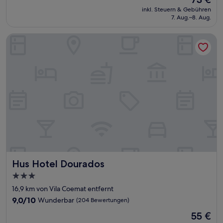
10,
Preis
Sehr
inkl. Steuern & Gebühren
beträgt
7. Aug.–8. Aug.
gut,
73 €
(44
Bewertungen)
Hus Hotel Dourados
Hus Hotel Dourados
Hus Hotel Dourados
3.0-
Sterne-
16,9 km von Vila Coemat entfernt
Unterkunft
9.0
9,0/10
Wunderbar
(204 Bewertungen)
von
Der
55 €
10,