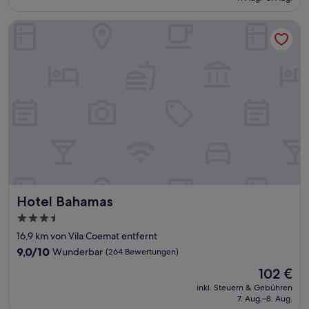
59 €
Bewertungen)
Hotel Bahamas
Hotel Bahamas
Hotel Bahamas
3.5-
Sterne-
16,9 km von Vila Coemat entfernt
Unterkunft
9.0
9,0/10
Wunderbar
(264 Bewertungen)
von
Der
102 €
10,
Preis
Wunderbar,
inkl. Steuern & Gebühren
beträgt
7. Aug.–8. Aug.
(264
102 €