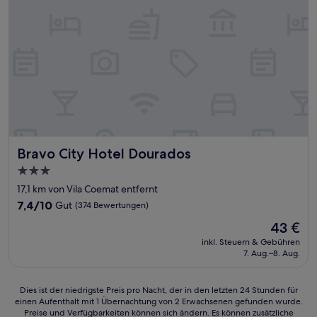
Bravo City Hotel Dourados
Bravo City Hotel Dourados
3.0-
Sterne-
17,1 km von Vila Coemat entfernt
Unterkunft
7.4
7,4/10
Gut
(374 Bewertungen)
von
Der
43 €
10,
Preis
Gut,
inkl. Steuern & Gebühren
beträgt
7. Aug.–8. Aug.
(374
43 €
Bewertungen)
Dies
Dies ist der niedrigste Preis pro Nacht, der in den letzten 24 Stunden für
einen Aufenthalt mit 1 Übernachtung von 2 Erwachsenen gefunden wurde.
ist
Preise und Verfügbarkeiten können sich ändern. Es können zusätzliche
der