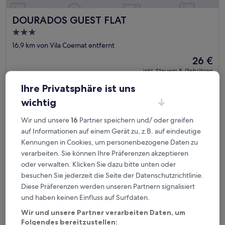
DOURADOS GUEST FLAT
DOURADOS GUEST FLAT
3.0-
Sterne-
16,9 km von Vila Coemat entfernt
Unterkunft
Der
26 €
Preis
inkl. Steuern & Gebühren
beträgt
18. Aug.–19. Aug.
26 €
Ihre Privatsphäre ist uns
DOURADOS GUEST FLAT PEDRA BONITA
wichtig
Wir und unsere
16
Partner speichern und/ oder greifen
auf Informationen auf einem Gerät zu, z.B. auf eindeutige
Kennungen in Cookies, um personenbezogene Daten zu
verarbeiten. Sie können Ihre Präferenzen akzeptieren
oder verwalten. Klicken Sie dazu bitte unten oder
besuchen Sie jederzeit die Seite der Datenschutzrichtlinie.
Diese Präferenzen werden unseren Partnern signalisiert
und haben keinen Einfluss auf Surfdaten.
Wir und unsere Partner verarbeiten Daten, um
Folgendes bereitzustellen: