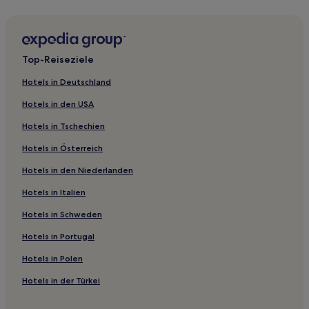
Baia Hotels
Vila Mandetta: Hotels
Itapora Zentrum: Hotels
Top-Reiseziele
Jardim Hotels
Hotels in Deutschland
São Luís I: Hotels
Hotels in den USA
Copacabana: Hotels
Hotels in Tschechien
Morumbi Hotels
Hotels in Österreich
Bela Vista Hotels
Hotels in den Niederlanden
Carandá Bosque: Hotels
Mato Grosso do Sul: Hotels
Hotels in Italien
Königlicher Park: Hotels
Hotels in Schweden
Caarapó Hotels
Hotels in Portugal
Miranda Hotels
Hotels in Polen
Hotels nahe Museum Erva Mate
Hotels in der Türkei
Sidrolândia Hotels