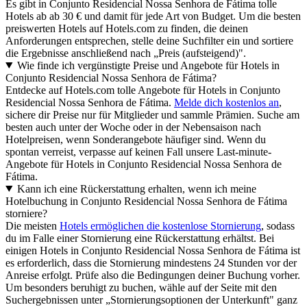
Es gibt in Conjunto Residencial Nossa Senhora de Fátima tolle
Hotels ab ab 30 € und damit für jede Art von Budget. Um die besten
preiswerten Hotels auf Hotels.com zu finden, die deinen
Anforderungen entsprechen, stelle deine Suchfilter ein und sortiere
die Ergebnisse anschließend nach „Preis (aufsteigend)".
Wie finde ich vergünstigte Preise und Angebote für Hotels in
Conjunto Residencial Nossa Senhora de Fátima?
Entdecke auf Hotels.com tolle Angebote für Hotels in Conjunto
Residencial Nossa Senhora de Fátima.
Melde dich kostenlos an
,
sichere dir Preise nur für Mitglieder und sammle Prämien. Suche am
besten auch unter der Woche oder in der Nebensaison nach
Hotelpreisen, wenn Sonderangebote häufiger sind. Wenn du
spontan verreist, verpasse auf keinen Fall unsere Last-minute-
Angebote für Hotels in Conjunto Residencial Nossa Senhora de
Fátima.
Kann ich eine Rückerstattung erhalten, wenn ich meine
Hotelbuchung in Conjunto Residencial Nossa Senhora de Fátima
storniere?
Die meisten
Hotels ermöglichen die kostenlose Stornierung
, sodass
du im Falle einer Stornierung eine Rückerstattung erhältst. Bei
einigen Hotels in Conjunto Residencial Nossa Senhora de Fátima ist
es erforderlich, dass die Stornierung mindestens 24 Stunden vor der
Anreise erfolgt. Prüfe also die Bedingungen deiner Buchung vorher.
Um besonders beruhigt zu buchen, wähle auf der Seite mit den
Suchergebnissen unter „Stornierungsoptionen der Unterkunft" ganz