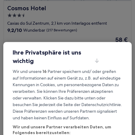
Cosmos Hotel
Cosmos Hotel
3.5-
Sterne-
Caxias do Sul Zentrum, 2,1 km von Interlagos entfernt
Unterkunft
9.2
9,2/10
Wunderbar
(217 Bewertungen)
von
Der
58 €
10,
Preis
Wunderbar,
inkl. Steuern & Gebühren
beträgt
16. Aug.–17. Aug.
(217
Ihre Privatsphäre ist uns
58 €
Bewertungen)
wichtig
Hotel Letto Caxias
Wir und unsere
16
Partner speichern und/ oder greifen
auf Informationen auf einem Gerät zu, z.B. auf eindeutige
Kennungen in Cookies, um personenbezogene Daten zu
verarbeiten. Sie können Ihre Präferenzen akzeptieren
oder verwalten. Klicken Sie dazu bitte unten oder
besuchen Sie jederzeit die Seite der Datenschutzrichtlinie.
Diese Präferenzen werden unseren Partnern signalisiert
und haben keinen Einfluss auf Surfdaten.
Wir und unsere Partner verarbeiten Daten, um
Folgendes bereitzustellen: