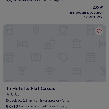
9,0/10
Wunderbar
(443 Bewertungen)
von
Der
49 €
10,
Preis
Wunderbar,
inkl. Steuern & Gebühren
beträgt
7. Aug.–8. Aug.
(443
49 €
Bewertungen)
Tri Hotel & Flat Caxias
Tri Hotel & Flat Caxias
Tri Hotel & Flat Caxias
3.5-
Sterne-
Exposição, 2,8 km von Interlagos entfernt
Unterkunft
8.6
8,6/10
Hervorragend
(249 Bewertungen)