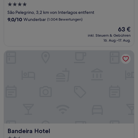
4.0-
Sterne-
São Pelegrino, 3,2 km von Interlagos entfernt
Unterkunft
9.0
9,0/10
Wunderbar
(1.004 Bewertungen)
von
Der
63 €
10,
Preis
Wunderbar,
inkl. Steuern & Gebühren
beträgt
16. Aug.–17. Aug.
(1.004
63 €
Bewertungen)
Bandeira Hotel
Bandeira Hotel
Bandeira Hotel