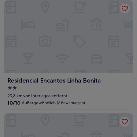
Residencial Encantos Linha Bonita
Residencial Encantos Linha Bonita
Residencial Encantos Linha Bonita
2.0-
Sterne-
29,3 km von Interlagos entfernt
Unterkunft
10.0
10/10
Außergewöhnlich
(2 Bewertungen)
von
10,
Hotel Pousada dos Plátanos
Außergewöhnlich,
(2
Bewertungen)