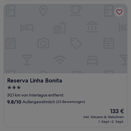
Bewertungen)
Reserva Linha Bonita
Reserva Linha Bonita
Reserva Linha Bonita
3.0-
Sterne-
30,1 km von Interlagos entfernt
Unterkunft
9.8
9,8/10
Außergewöhnlich
(23 Bewertungen)
von
Der
133 €
10,
Preis
Außergewöhnlich,
inkl. Steuern & Gebühren
beträgt
1. Sept.–2. Sept.
(23
133 €
Bewertungen)