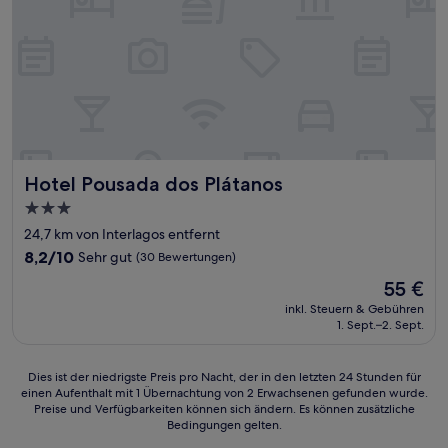
Hotel Pousada dos Plátanos
Hotel Pousada dos Plátanos
3.0-
Sterne-
24,7 km von Interlagos entfernt
Unterkunft
8.2
8,2/10
Sehr gut
(30 Bewertungen)
von
Der
55 €
10,
Preis
Sehr
inkl. Steuern & Gebühren
beträgt
1. Sept.–2. Sept.
gut,
55 €
(30
Bewertungen)
Dies
Dies ist der niedrigste Preis pro Nacht, der in den letzten 24 Stunden für
einen Aufenthalt mit 1 Übernachtung von 2 Erwachsenen gefunden wurde.
ist
Preise und Verfügbarkeiten können sich ändern. Es können zusätzliche
der
Bedingungen gelten.
niedrigste