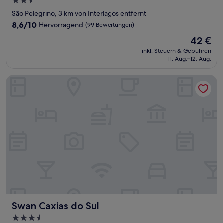
2.5-
Sterne-
São Pelegrino, 3 km von Interlagos entfernt
Unterkunft
8.6
8,6/10
Hervorragend
(99 Bewertungen)
von
Der
42 €
10,
Preis
Hervorragend,
inkl. Steuern & Gebühren
beträgt
11. Aug.–12. Aug.
(99
42 €
Bewertungen)
Swan Caxias do Sul
Swan Caxias do Sul
Swan Caxias do Sul
3.5-