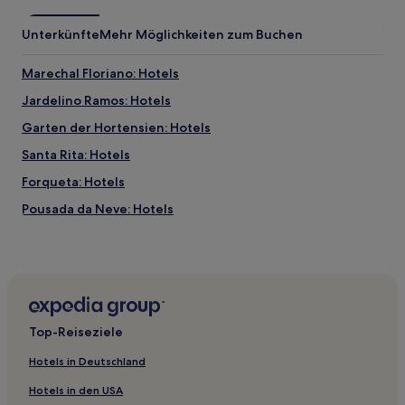
Unterkünfte
Mehr Möglichkeiten zum Buchen
Marechal Floriano: Hotels
Jardelino Ramos: Hotels
Garten der Hortensien: Hotels
Santa Rita: Hotels
Forqueta: Hotels
Pousada da Neve: Hotels
Sanvitto: Hotels
Mato Queimado: Hotels
Hotels nahe Santa Claus Village
Hotels nahe Praça Dante Alighieri
Top-Reiseziele
Desvio Rizzo: Hotels
Hotels in Deutschland
Santa Fé: Hotels
Hotels in den USA
Brandalise: Hotels