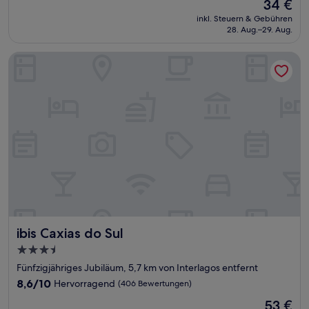
Der
34 €
10,
Preis
Außergewöhnlich,
inkl. Steuern & Gebühren
beträgt
28. Aug.–29. Aug.
(1
34 €
Bewertung)
ibis Caxias do Sul
ibis Caxias do Sul
ibis Caxias do Sul
3.5-
Sterne-
Fünfzigjähriges Jubiläum, 5,7 km von Interlagos entfernt
Unterkunft
8.6
8,6/10
Hervorragend
(406 Bewertungen)
von
Der
53 €
10,