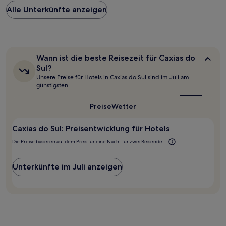
Preis
Alle Unterkünfte anzeigen
pro
Nacht,
der
in
den
letzten
Wann
Wann ist die beste Reisezeit für Caxias do
24 Stunden
ist
Sul?
für
die
Unsere Preise für Hotels in Caxias do Sul sind im Juli am
beste
einen
günstigsten
Reisezeit
Aufenthalt
für
mit
Caxias
Preise
Wetter
1 Übernachtung
do
von
Sul?
2 Erwachsenen
Caxias do Sul: Preisentwicklung für Hotels
gefunden
Die Preise basieren auf dem Preis für eine Nacht für zwei Reisende.
wurde.
Preise
und
Unterkünfte im Juli anzeigen
Verfügbarkeiten
können
sich
ändern.
Es
können