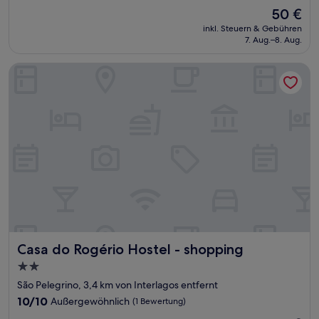
von
Der
50 €
10,
Preis
Hervorragend,
inkl. Steuern & Gebühren
beträgt
7. Aug.–8. Aug.
(249
50 €
Bewertungen)
Casa do Rogério Hostel - shopping
Casa do Rogério Hostel - shopping
Casa do Rogério Hostel - shopping
2.0-
Sterne-
São Pelegrino, 3,4 km von Interlagos entfernt
Unterkunft
10.0
10/10
Außergewöhnlich
(1 Bewertung)
von