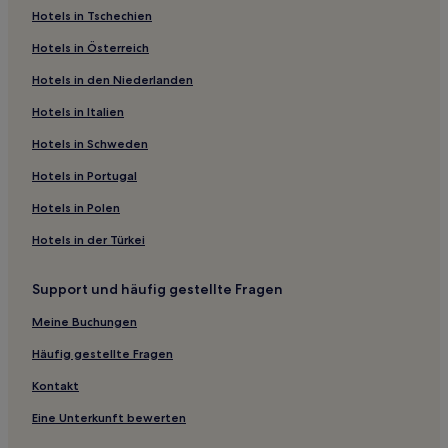
Hotels in Tschechien
Rio Branco: Hotels
Hotels in Österreich
Vale Real Centro: Hotels
Hotels in den Niederlanden
Caxias do Sul Hotels
Hotels nahe Caminhos de Pedra
Hotels in Italien
Hotels nahe Praça João Corrêa
Hotels in Schweden
Casa Grande: Hotels
Hotels in Portugal
Santo Antão: Hotels
Hotels in Polen
Hotels nahe Igreja de São Pelegrino
Hotels in der Türkei
Lindolfo Collor Zentrum: Hotels
Support und häufig gestellte Fragen
Sonnenuntergang: Hotels
Caxias do Sul Zentrum: Hotels
Meine Buchungen
Hotels nahe Parque do Cinquentenário
Häufig gestellte Fragen
Jardim Eldorado: Hotels
Kontakt
Stadtzentrum von Gramado: Hotels
Eine Unterkunft bewerten
Pedancino: Hotels