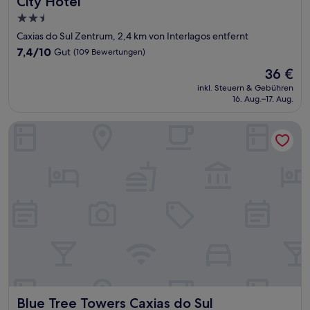
City Hotel
2.5-
Sterne-
Caxias do Sul Zentrum, 2,4 km von Interlagos entfernt
Unterkunft
7.4
7,4/10
Gut
(109 Bewertungen)
von
Der
36 €
10,
Preis
Gut,
inkl. Steuern & Gebühren
beträgt
16. Aug.–17. Aug.
(109
36 €
Bewertungen)
Blue Tree Towers Caxias do Sul
Blue Tree Towers Caxias do Sul
Blue Tree Towers Caxias do Sul