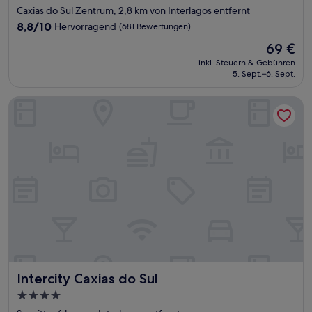
Sterne-
Caxias do Sul Zentrum, 2,8 km von Interlagos entfernt
Unterkunft
8.8
8,8/10
Hervorragend
(681 Bewertungen)
von
Der
69 €
10,
Preis
Hervorragend,
inkl. Steuern & Gebühren
beträgt
5. Sept.–6. Sept.
(681
69 €
Bewertungen)
Intercity Caxias do Sul
Intercity Caxias do Sul
Intercity Caxias do Sul
4.0-
Sterne-