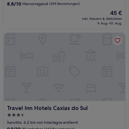
Unterkunft
8.8
8,8/10
Hervorragend
(355 Bewertungen)
von
Der
45 €
10,
Preis
Hervorragend,
inkl. Steuern & Gebühren
beträgt
9. Aug.–10. Aug.
(355
45 €
Bewertungen)
Travel Inn Hotels Caxias do Sul
Travel Inn Hotels Caxias do Sul
Travel Inn Hotels Caxias do Sul
3.5-
Sterne-
Sanvitto, 6,2 km von Interlagos entfernt
Unterkunft
9.0