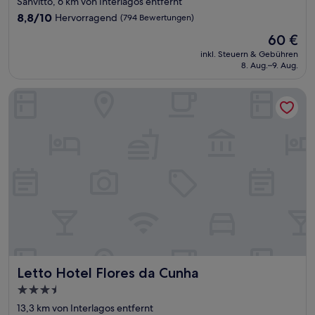
Sanvitto, 6 km von Interlagos entfernt
Unterkunft
8.8
8,8/10
Hervorragend
(794 Bewertungen)
von
Der
60 €
10,
Preis
Hervorragend,
inkl. Steuern & Gebühren
beträgt
8. Aug.–9. Aug.
(794
60 €
Bewertungen)
Letto Hotel Flores da Cunha
Letto Hotel Flores da Cunha
Letto Hotel Flores da Cunha
3.5-
Sterne-
13,3 km von Interlagos entfernt