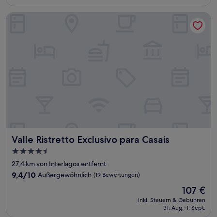
37 €
Bewertungen)
Valle Ristretto Exclusivo para Casais
Valle Ristretto Exclusivo para Casais
Valle Ristretto Exclusivo para Casais
4.5-
Sterne-
27,4 km von Interlagos entfernt
Unterkunft
9.4
9,4/10
Außergewöhnlich
(19 Bewertungen)
von
Der
107 €
10,
Preis
Außergewöhnlich,
inkl. Steuern & Gebühren
beträgt
31. Aug.–1. Sept.
(19
107 €