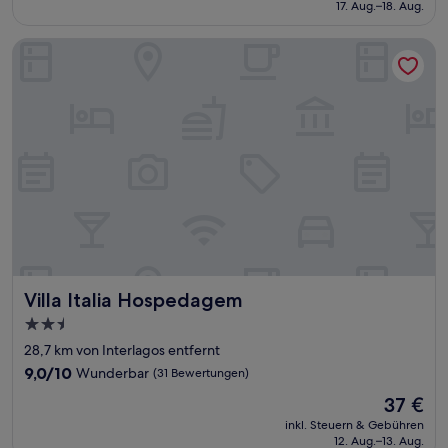
beträgt
17. Aug.–18. Aug.
(13
57 €
Bewertungen)
Villa Italia Hospedagem
Villa Italia Hospedagem
Villa Italia Hospedagem
2.5-
Sterne-
28,7 km von Interlagos entfernt
Unterkunft
9.0
9,0/10
Wunderbar
(31 Bewertungen)
von
Der
37 €
10,
Preis
Wunderbar,
inkl. Steuern & Gebühren
beträgt
12. Aug.–13. Aug.
(31