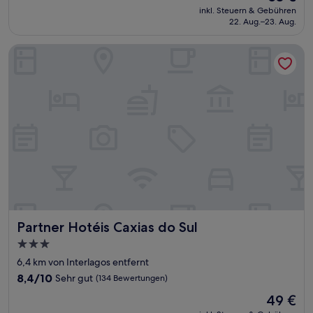
Preis
Hervorragend,
inkl. Steuern & Gebühren
beträgt
22. Aug.–23. Aug.
(406
53 €
Bewertungen)
Partner Hotéis Caxias do Sul
Partner Hotéis Caxias do Sul
Partner Hotéis Caxias do Sul
3.0-
Sterne-
6,4 km von Interlagos entfernt
Unterkunft
8.4
8,4/10
Sehr gut
(134 Bewertungen)
von
Der
49 €
10,
Preis