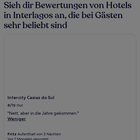
zusätzliche
Sieh dir Bewertungen von Hotels
Bedingungen
gelten.
in Interlagos an, die bei Gästen
sehr beliebt sind
Intercity Caxias do Sul
Intercity Caxias do Sul
8/10
Gut
"Nett, aber in die Jahre gekommen."
Weniger
Fritz
Aufenthalt von 3 Nächten
Vor 7 Monaten gepostet