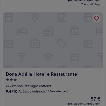
Sehr
inkl. Steuern & Gebühren
beträgt
7. Aug.–8. Aug.
gut,
49 €
(134
Bewertungen)
Dona Adélia Hotel e Restaurante
Dona Adélia Hotel e Restaurante
Dona Adélia Hotel e Restaurante
3.0-
Sterne-
13,7 km von Interlagos entfernt
Unterkunft
9.4
9,4/10
Außergewöhnlich
(13 Bewertungen)
von
Der
57 €
10,
Preis
Außergewöhnlich,
inkl. Steuern & Gebühren