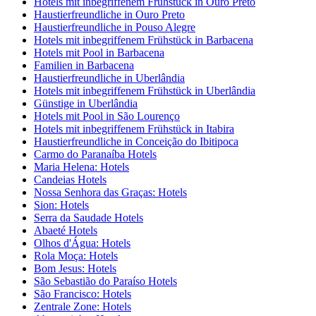
Hotels mit inbegriffenem Frühstück in Ouro Preto
Haustierfreundliche in Ouro Preto
Haustierfreundliche in Pouso Alegre
Hotels mit inbegriffenem Frühstück in Barbacena
Hotels mit Pool in Barbacena
Familien in Barbacena
Haustierfreundliche in Uberlândia
Hotels mit inbegriffenem Frühstück in Uberlândia
Günstige in Uberlândia
Hotels mit Pool in São Lourenço
Hotels mit inbegriffenem Frühstück in Itabira
Haustierfreundliche in Conceição do Ibitipoca
Carmo do Paranaíba Hotels
Maria Helena: Hotels
Candeias Hotels
Nossa Senhora das Graças: Hotels
Sion: Hotels
Serra da Saudade Hotels
Abaeté Hotels
Olhos d'Água: Hotels
Rola Moça: Hotels
Bom Jesus: Hotels
São Sebastião do Paraíso Hotels
São Francisco: Hotels
Zentrale Zone: Hotels