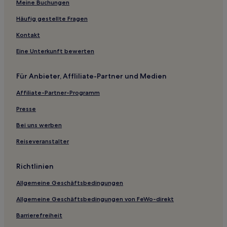
Gaucho-Dorf: Hotels
Meine Buchungen
Santa Isabel: Hotels
Häufig gestellte Fragen
Bagé Hotels
Kontakt
Boa Vista do Incra Hotels
Eine Unterkunft bewerten
Vila Elizabeth: Hotels
Für Anbieter, Affliliate-Partner und Medien
Hotels nahe Praia das Areias Brancas
Affiliate-Partner-Programm
São João: Hotels
Beck: Hotels
Presse
Sankt Johann: Hotels
Bei uns werben
Jaguari Hotels
Reiseveranstalter
Novo Cabrais Hotels
Richtlinien
Hotels mit Parkplatz in São Lourenço do Sul
Allgemeine Geschäftsbedingungen
Hotels mit Parkplatz in Santana do Livramento
Allgemeine Geschäftsbedingungen von FeWo-direkt
Barrierefreiheit