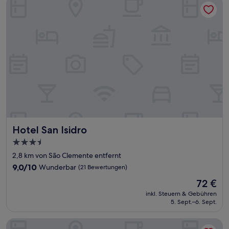
Hotel San Isidro
Hotel San Isidro
Hotel San Isidro
3.5-
Sterne-
2,8 km von São Clemente entfernt
Unterkunft
9.0
9,0/10
Wunderbar
(21 Bewertungen)
von
Der
72 €
10,
Preis
Wunderbar,
inkl. Steuern & Gebühren
beträgt
5. Sept.–6. Sept.
(21
72 €
Bewertungen)
Hospedagem