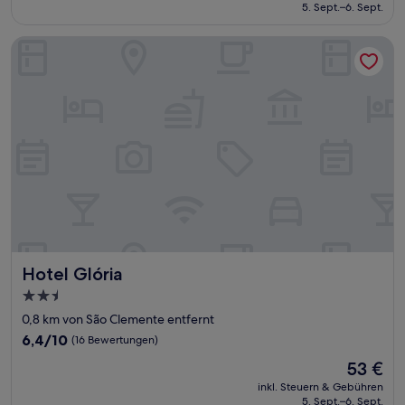
beträgt
5. Sept.–6. Sept.
(117
40 €
Bewertungen)
Hotel Glória
Hotel Glória
Hotel Glória
2.5-
Sterne-
0,8 km von São Clemente entfernt
Unterkunft
6.4
6,4/10
(16 Bewertungen)
von
Der
53 €
10,
Preis
(16
inkl. Steuern & Gebühren
beträgt
5. Sept.–6. Sept.
Bewertungen)