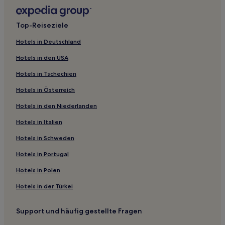
Santana do Livramento Hotels
Cachoeira do Sul Hotels
Top-Reiseziele
Vivenda: Hotels
Hotels in Deutschland
Juliana: Hotels
Hotels in den USA
Ferreira Hotels
Hotels in Tschechien
Tupancireta Zentrum: Hotels
Hotels in Österreich
Riveira: Hotels
Hotels in den Niederlanden
Alberto Grande: Hotels
Rosário do Sul Hotels
Hotels in Italien
Sao Gabriel Zentrum: Hotels
Hotels in Schweden
Dona Francisca Hotels
Hotels in Portugal
Gaúcha: Hotels
Hotels in Polen
Wohnsiedlung Martins: Hotels
Hotels in der Türkei
Mata Hotels
Support und häufig gestellte Fragen
Maturino de Oliveira Bello: Hotels