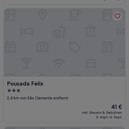
53 €
Pousada Felix
Pousada Felix
Pousada Felix
3.0-
Sterne-
2,4 km von São Clemente entfernt
Unterkunft
Der
41 €
Preis
inkl. Steuern & Gebühren
beträgt
5. Sept.–6. Sept.
41 €