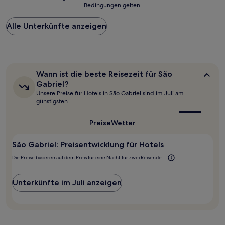
Bedingungen gelten.
niedrigste
Preis
Alle Unterkünfte anzeigen
pro
Nacht,
der
in
den
letzten
Wann
Wann ist die beste Reisezeit für São
24 Stunden
ist
Gabriel?
für
die
Unsere Preise für Hotels in São Gabriel sind im Juli am
beste
einen
günstigsten
Reisezeit
Aufenthalt
für
mit
São
Preise
Wetter
1 Übernachtung
Gabriel?
von
2 Erwachsenen
São Gabriel: Preisentwicklung für Hotels
gefunden
Die Preise basieren auf dem Preis für eine Nacht für zwei Reisende.
wurde.
Preise
und
Unterkünfte im Juli anzeigen
Verfügbarkeiten
können
sich
ändern.