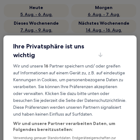
Heute
Morgen
5. Aug. - 6. Aug.
6. Aug. - 7. Aug.
Dieses Wochenende
Nächstes Wochenende
7. Aug. - 9. Aug.
14. Aug. - 16. Aug.
Top 5 Hotels in São Clemente
Ihre Privatsphäre ist uns
auf einen Blick
wichtig
Hotel Caçula Do pampa
— 3-Sterne-Hotel in 0,8 km von São
Wir und unsere
16
Partner speichern und/ oder greifen
Clemente entfernt. Gästebewertung: 7,8/10 — Gut.
auf Informationen auf einem Gerät zu, z.B. auf eindeutige
Marechal Plaza Hotel
— 3-Sterne-Hotel in 2,8 km von São
Kennungen in Cookies, um personenbezogene Daten zu
Clemente entfernt. Gästebewertung: 8,6/10 — Hervorragend.
verarbeiten. Sie können Ihre Präferenzen akzeptieren
Hotel Glória
— 2.5-Sterne-Hotel in 0,8 km von São Clemente
oder verwalten. Klicken Sie dazu bitte unten oder
entfernt. Gästebewertung: 6,4/10.
besuchen Sie jederzeit die Seite der Datenschutzrichtlinie.
Pousada Felix
— 3-Sterne-Hotel in 2,4 km von São Clemente
Diese Präferenzen werden unseren Partnern signalisiert
entfernt.
und haben keinen Einfluss auf Surfdaten.
Hotel San Isidro
— 3.5-Sterne-Hotel in 2,8 km von São
Wir und unsere Partner verarbeiten Daten, um
Clemente entfernt. Gästebewertung: 9,0/10 — Wunderbar.
Folgendes bereitzustellen:
Empfohlene Unterkünfte
Preis (aufsteigend)
Ent
Verwendung genauer Standortdaten. Endgeräteeigenschaften zur