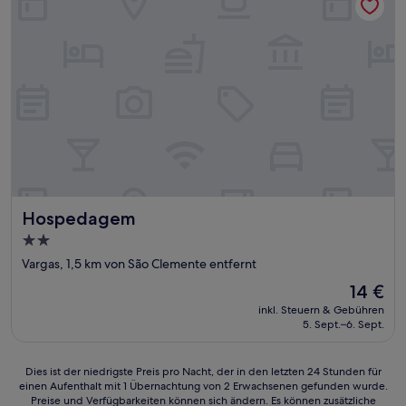
Hospedagem
Hospedagem
2.0-
Sterne-
Vargas, 1,5 km von São Clemente entfernt
Unterkunft
Der
14 €
Preis
inkl. Steuern & Gebühren
beträgt
5. Sept.–6. Sept.
14 €
Dies
Dies ist der niedrigste Preis pro Nacht, der in den letzten 24 Stunden für
einen Aufenthalt mit 1 Übernachtung von 2 Erwachsenen gefunden wurde.
ist
Preise und Verfügbarkeiten können sich ändern. Es können zusätzliche
der