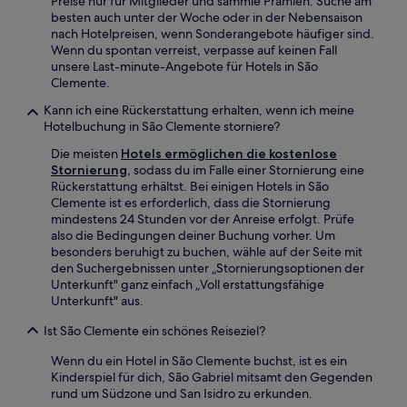
Preise nur für Mitglieder und sammle Prämien. Suche am
besten auch unter der Woche oder in der Nebensaison
nach Hotelpreisen, wenn Sonderangebote häufiger sind.
Wenn du spontan verreist, verpasse auf keinen Fall
unsere Last-minute-Angebote für Hotels in São
Clemente.
Kann ich eine Rückerstattung erhalten, wenn ich meine
Hotelbuchung in São Clemente storniere?
Die meisten
Hotels ermöglichen die kostenlose
Stornierung
, sodass du im Falle einer Stornierung eine
Rückerstattung erhältst. Bei einigen Hotels in São
Clemente ist es erforderlich, dass die Stornierung
mindestens 24 Stunden vor der Anreise erfolgt. Prüfe
also die Bedingungen deiner Buchung vorher. Um
besonders beruhigt zu buchen, wähle auf der Seite mit
den Suchergebnissen unter „Stornierungsoptionen der
Unterkunft" ganz einfach „Voll erstattungsfähige
Unterkunft" aus.
Ist São Clemente ein schönes Reiseziel?
Wenn du ein Hotel in São Clemente buchst, ist es ein
Kinderspiel für dich, São Gabriel mitsamt den Gegenden
rund um Südzone und San Isidro zu erkunden.