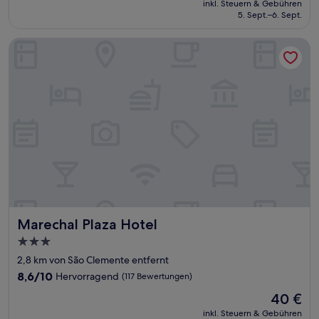
Gut,
inkl. Steuern & Gebühren
beträgt
5. Sept.–6. Sept.
(10
30 €
Bewertungen)
Marechal Plaza Hotel
Marechal Plaza Hotel
Marechal Plaza Hotel
3.0-
Sterne-
2,8 km von São Clemente entfernt
Unterkunft
8.6
8,6/10
Hervorragend
(117 Bewertungen)
von
Der
40 €
10,
Preis
Hervorragend,
inkl. Steuern & Gebühren