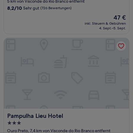
Sterne-
5 km von Visconde do Rio Branco entfernt
Unterkunft
8.2
8,2/10
Sehr gut
(726 Bewertungen)
von
Der
47 €
10,
Preis
Sehr
inkl. Steuern & Gebühren
beträgt
4. Sept.–5. Sept.
gut,
47 €
(726
Bewertungen)
Pampulha Lieu Hotel
Pampulha Lieu Hotel
Pampulha Lieu Hotel
3.0-
Sterne-
Ouro Preto, 7,4 km von Visconde do Rio Branco entfernt