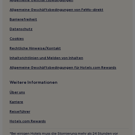
Hotels mit inbegriffenem Frühstück in Barbacena
Allgemeine Geschäftsbedingungen von FeWo-direkt
Hotels mit Pool in São Lourenço
Barrierefreiheit
Hotels mit inbegriffenem Frühstück in Itabira
Datenschutz
Hotels mit Parkplatz in Caratinga
Cookies
Haustierfreundliche in Conceição do Ibitipoca
Rechtliche Hinweise/Kontakt
Hotels mit inbegriffenem Frühstück in Minas Gerais
Inhaltsrichtlinien und Melden von Inhalten
Familien in Minas Gerais
Allgemeine Geschäftsbedingungen für Hotels.com Rewards
Günstige in Minas Gerais
Vista Alegre 2a Seção: Hotels
Weitere Informationen
Lago Azul 1a Seção: Hotels
Über uns
Altamira Hotels
Karriere
Sidon: Hotels
Reiseführer
Cachoeira do Campo: Hotels
Hotels.com Rewards
Ibirité Centro: Hotels
Hotels nahe Buddhistisches Kloster Pico de Raios
*Bei einigen Hotels muss die Stornierung mehr als 24 Stunden vor