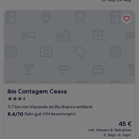
(886
57 €
Bewertungen)
ibis Contagem Ceasa
ibis Contagem Ceasa
ibis Contagem Ceasa
3.5-
Sterne-
11,7 km von Visconde do Rio Branco entfernt
Unterkunft
8.4
8,4/10
Sehr gut
(354 Bewertungen)
von
Der
45 €
10,
Preis
Sehr
inkl. Steuern & Gebühren
beträgt
5. Sept.–6. Sept.
gut,