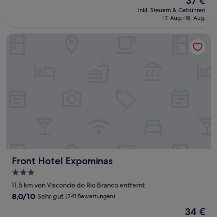
37 €
10,
Preis
Außergewöhnlich,
inkl. Steuern & Gebühren
beträgt
17. Aug.–18. Aug.
(54
37 €
Bewertungen)
Front Hotel Expominas
Front Hotel Expominas
Front Hotel Expominas
3.0-
Sterne-
11,5 km von Visconde do Rio Branco entfernt
Unterkunft
8.0
8,0/10
Sehr gut
(341 Bewertungen)
von
Der
34 €
10,