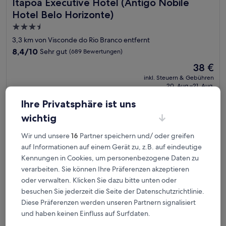
Itapoã Executive Hotel (Antigo Nobile Hotel Belo Horizon
Itapoã Executive Hotel (Antigo Nobile
Hotel Belo Horizonte)
3.5-
Sterne-
3,3 km von Visconde do Rio Branco entfernt
Unterkunft
8.4
8,4/10
Sehr gut
(689 Bewertungen)
von
Der
38 €
10,
Preis
Sehr
inkl. Steuern & Gebühren
beträgt
20. Aug.–21. Aug.
gut,
38 €
(689
Ihre Privatsphäre ist uns
Bewertungen)
Pampulha Design Hotel
wichtig
Wir und unsere
16
Partner speichern und/ oder greifen
auf Informationen auf einem Gerät zu, z.B. auf eindeutige
Kennungen in Cookies, um personenbezogene Daten zu
verarbeiten. Sie können Ihre Präferenzen akzeptieren
oder verwalten. Klicken Sie dazu bitte unten oder
besuchen Sie jederzeit die Seite der Datenschutzrichtlinie.
Diese Präferenzen werden unseren Partnern signalisiert
und haben keinen Einfluss auf Surfdaten.