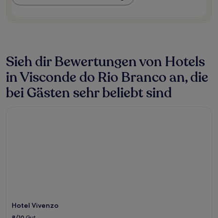
Verfügbarkeiten
können
sich
ändern.
Es
können
zusätzliche
Sieh dir Bewertungen von Hotels
Bedingungen
gelten.
in Visconde do Rio Branco an, die
bei Gästen sehr beliebt sind
Hotel Vivenzo
Hotel Vivenzo
8/10
Gut