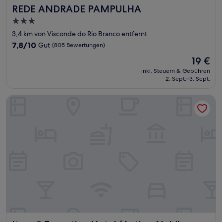
REDE ANDRADE PAMPULHA
REDE ANDRADE PAMPULHA
3.0-
Sterne-
3,4 km von Visconde do Rio Branco entfernt
Unterkunft
7.8
7,8/10
Gut
(805 Bewertungen)
von
Der
19 €
10,
Preis
Gut,
inkl. Steuern & Gebühren
beträgt
2. Sept.–3. Sept.
(805
19 €
Bewertungen)
Itapoã Executive Hotel (Antigo Nobile Hotel Belo Horizonte