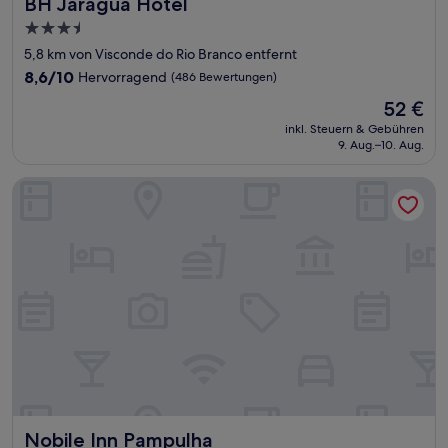
BH Jaraguá Hotel
BH Jaraguá Hotel
3.5-
Sterne-
5,8 km von Visconde do Rio Branco entfernt
Unterkunft
8.6
8,6/10
Hervorragend
(486 Bewertungen)
von
Der
52 €
10,
Preis
Hervorragend,
inkl. Steuern & Gebühren
beträgt
9. Aug.–10. Aug.
(486
52 €
Bewertungen)
Nobile Inn Pampulha
Nobile Inn Pampulha
Nobile Inn Pampulha