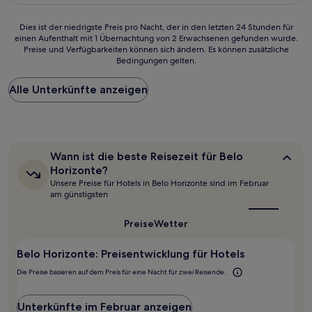
45 €
(354
Bewertungen)
Dies
Dies ist der niedrigste Preis pro Nacht, der in den letzten 24 Stunden für
einen Aufenthalt mit 1 Übernachtung von 2 Erwachsenen gefunden wurde.
ist
Preise und Verfügbarkeiten können sich ändern. Es können zusätzliche
der
Bedingungen gelten.
niedrigste
Preis
Alle Unterkünfte anzeigen
pro
Nacht,
der
in
den
letzten
Wann
Wann ist die beste Reisezeit für Belo
24 Stunden
ist
Horizonte?
für
die
Unsere Preise für Hotels in Belo Horizonte sind im Februar
beste
einen
am günstigsten
Reisezeit
Aufenthalt
für
mit
Belo
Preise
Wetter
1 Übernachtung
Horizonte?
von
2 Erwachsenen
Belo Horizonte: Preisentwicklung für Hotels
gefunden
Die Preise basieren auf dem Preis für eine Nacht für zwei Reisende.
wurde.
Preise
und
Unterkünfte im Februar anzeigen