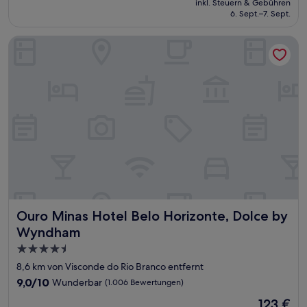
Hervorragend,
inkl. Steuern & Gebühren
beträgt
6. Sept.–7. Sept.
(1.005
46 €
Bewertungen)
Ouro Minas Hotel Belo Horizonte, Dolce by Wyndham
Ouro Minas Hotel Belo Horizonte, Dolce by Wyndham
Ouro Minas Hotel Belo Horizonte, Dolce by
Wyndham
4.5-
Sterne-
8,6 km von Visconde do Rio Branco entfernt
Unterkunft
9.0
9,0/10
Wunderbar
(1.006 Bewertungen)
von
Der
123 €
10,