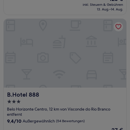
Preis
Wunderbar,
inkl. Steuern & Gebühren
beträgt
13. Aug.–14. Aug.
(1.006
123 €
Bewertungen)
B.Hotel 888
B.Hotel 888
B.Hotel 888
3.0-
Sterne-
Belo Horizonte Centro, 12 km von Visconde do Rio Branco
Unterkunft
entfernt
9.4
9,4/10
Außergewöhnlich
(54 Bewertungen)
von
Der