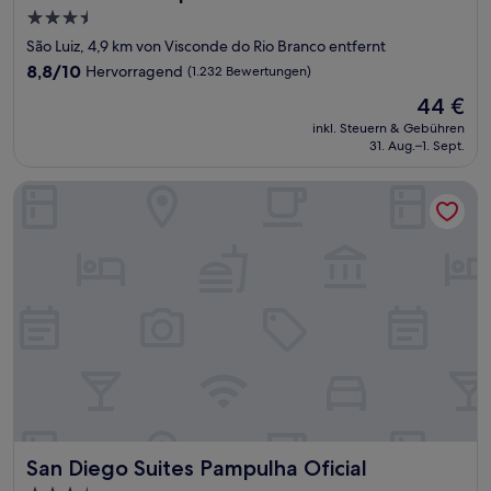
3.5-
Sterne-
São Luiz, 4,9 km von Visconde do Rio Branco entfernt
Unterkunft
8.8
8,8/10
Hervorragend
(1.232 Bewertungen)
von
Der
44 €
10,
Preis
Hervorragend,
inkl. Steuern & Gebühren
beträgt
31. Aug.–1. Sept.
(1.232
44 €
Bewertungen)
San Diego Suites Pampulha Oficial
San Diego Suites Pampulha Oficial
San Diego Suites Pampulha Oficial