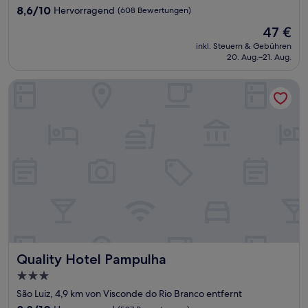
Unterkunft
8.6
8,6/10
Hervorragend
(608 Bewertungen)
von
Der
47 €
10,
Preis
Hervorragend,
inkl. Steuern & Gebühren
beträgt
20. Aug.–21. Aug.
(608
47 €
Bewertungen)
Quality Hotel Pampulha
Quality Hotel Pampulha
Quality Hotel Pampulha
3.0-
Sterne-
São Luiz, 4,9 km von Visconde do Rio Branco entfernt
Unterkunft