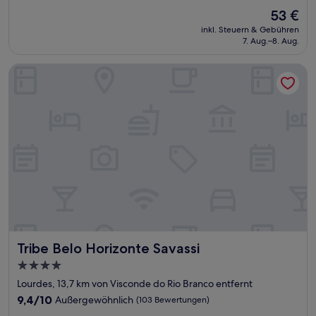
von
Der
53 €
10,
Preis
Wunderbar,
inkl. Steuern & Gebühren
beträgt
7. Aug.–8. Aug.
(907
53 €
Bewertungen)
Tribe Belo Horizonte Savassi
Tribe Belo Horizonte Savassi
Tribe Belo Horizonte Savassi
4.0-
Sterne-
Lourdes, 13,7 km von Visconde do Rio Branco entfernt
Unterkunft
9.4
9,4/10
Außergewöhnlich
(103 Bewertungen)
von