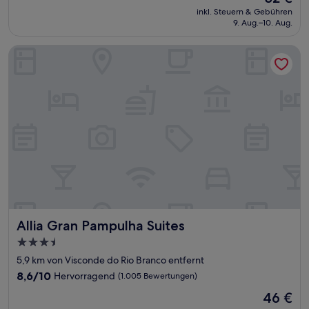
Preis
Wunderbar,
inkl. Steuern & Gebühren
beträgt
9. Aug.–10. Aug.
(863
52 €
Bewertungen)
Allia Gran Pampulha Suites
Allia Gran Pampulha Suites
Allia Gran Pampulha Suites
3.5-
Sterne-
5,9 km von Visconde do Rio Branco entfernt
Unterkunft
8.6
8,6/10
Hervorragend
(1.005 Bewertungen)
von
Der
46 €
10,
Preis