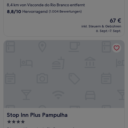
Sterne-
8,4 km von Visconde do Rio Branco entfernt
Unterkunft
8.8
8,8/10
Hervorragend
(1.004 Bewertungen)
von
Der
67 €
10,
Preis
Hervorragend,
inkl. Steuern & Gebühren
beträgt
6. Sept.–7. Sept.
(1.004
67 €
Bewertungen)
Stop Inn Plus Pampulha
Stop Inn Plus Pampulha
Stop Inn Plus Pampulha
4.0-