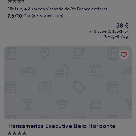
3.5-
Sterne-
São Luiz, 4,3 km von Visconde do Rio Branco entfernt
Unterkunft
7.6
7,6/10
Gut
(813 Bewertungen)
von
Der
38 €
10,
Preis
Gut,
inkl. Steuern & Gebühren
beträgt
7. Aug.–8. Aug.
(813
38 €
Bewertungen)
Transamerica Executive Belo Horizonte
Transamerica Executive Belo Horizonte
Transamerica Executive Belo Horizonte
4.0-