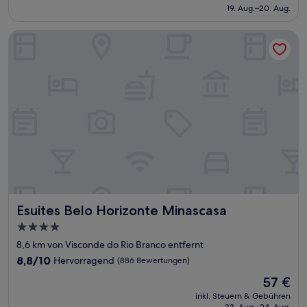
beträgt
19. Aug.–20. Aug.
gut,
41 €
(782
Bewertungen)
Esuites Belo Horizonte Minascasa
Esuites Belo Horizonte Minascasa
Esuites Belo Horizonte Minascasa
4.0-
Sterne-
8,6 km von Visconde do Rio Branco entfernt
Unterkunft
8.8
8,8/10
Hervorragend
(886 Bewertungen)
von
Der
57 €
10,
Preis
Hervorragend,
inkl. Steuern & Gebühren
beträgt
23. Aug.–24. Aug.