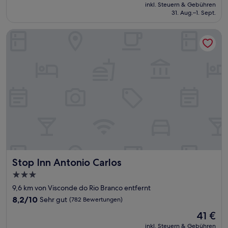
Preis
Sehr
inkl. Steuern & Gebühren
beträgt
31. Aug.–1. Sept.
gut,
34 €
(341
Bewertungen)
Stop Inn Antonio Carlos
Stop Inn Antonio Carlos
Stop Inn Antonio Carlos
3.0-
Sterne-
9,6 km von Visconde do Rio Branco entfernt
Unterkunft
8.2
8,2/10
Sehr gut
(782 Bewertungen)
von
Der
41 €
10,
Preis
Sehr
inkl. Steuern & Gebühren