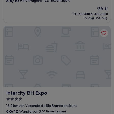
8.8
8,8/10
Hervorragend
(527 Bewertungen)
von
Der
96 €
10,
Preis
Hervorragend,
inkl. Steuern & Gebühren
beträgt
19. Aug.–20. Aug.
(527
96 €
Bewertungen)
Intercity BH Expo
Intercity BH Expo
Intercity BH Expo
4.0-
Sterne-
13,6 km von Visconde do Rio Branco entfernt
Unterkunft
9.0
9,0/10
Wunderbar
(907 Bewertungen)