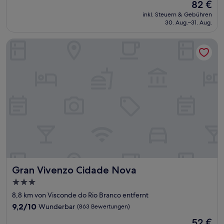
Der
82 €
10,
Preis
Außergewöhnlich,
inkl. Steuern & Gebühren
beträgt
30. Aug.–31. Aug.
(103
82 €
Bewertungen)
Gran Vivenzo Cidade Nova
Gran Vivenzo Cidade Nova
Gran Vivenzo Cidade Nova
3.0-
Sterne-
8,8 km von Visconde do Rio Branco entfernt
Unterkunft
9.2
9,2/10
Wunderbar
(863 Bewertungen)
von
Der
52 €
10,