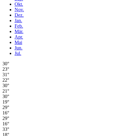
Okt.
Nov.
Dez.
Jan.
Feb.
Mär.
Apr.
Mai
Jun.
Jul.
30°
23°
31°
22°
30°
21°
30°
19°
29°
16°
29°
16°
33°
18°