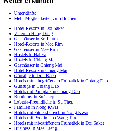
Weiter erkunden
Unterkünfte
Mehr Möglichkeiten zum Buchen
Hotel-Resorts in Doi Saket
Villen in Hang Dong
Gasthäuser in Sri Phum
Hotel-Resorts in Mae Rim
Gasthäuser in Mae Rim
Hostels in Hai Ya
Hostels in Chiang Mai
Gasthäuser in Chiang Mai
Hotel-Resorts in Chiang Mai
Günstige in Don Kaeo
Hotels mit inbegriffenem Frühstück in Chiang Dao
Günstige in Chiang Dao
Hotels mit Parkplatz in Chiang Dao
Boutique- in Su Thep
Lgbtqia-Freundliche in Su Thep
Familien in Nong Kwai
Hotels mit Fitnessbereich in Nong Kwai
Hotels mit Pool in Tha Wang Tan
Hotels mit inbegriffenem Frühstück in Doi Saket
Business in Mae Taeng