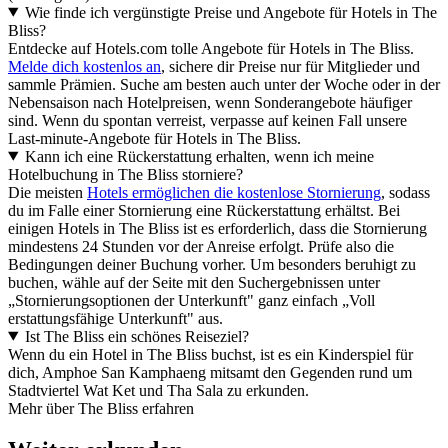
Wie finde ich vergünstigte Preise und Angebote für Hotels in The
Bliss?
Entdecke auf Hotels.com tolle Angebote für Hotels in The Bliss.
Melde dich kostenlos an
, sichere dir Preise nur für Mitglieder und
sammle Prämien. Suche am besten auch unter der Woche oder in der
Nebensaison nach Hotelpreisen, wenn Sonderangebote häufiger
sind. Wenn du spontan verreist, verpasse auf keinen Fall unsere
Last-minute-Angebote für Hotels in The Bliss.
Kann ich eine Rückerstattung erhalten, wenn ich meine
Hotelbuchung in The Bliss storniere?
Die meisten
Hotels ermöglichen die kostenlose Stornierung
, sodass
du im Falle einer Stornierung eine Rückerstattung erhältst. Bei
einigen Hotels in The Bliss ist es erforderlich, dass die Stornierung
mindestens 24 Stunden vor der Anreise erfolgt. Prüfe also die
Bedingungen deiner Buchung vorher. Um besonders beruhigt zu
buchen, wähle auf der Seite mit den Suchergebnissen unter
„Stornierungsoptionen der Unterkunft" ganz einfach „Voll
erstattungsfähige Unterkunft" aus.
Ist The Bliss ein schönes Reiseziel?
Wenn du ein Hotel in The Bliss buchst, ist es ein Kinderspiel für
dich, Amphoe San Kamphaeng mitsamt den Gegenden rund um
Stadtviertel Wat Ket und Tha Sala zu erkunden.
Mehr über The Bliss erfahren