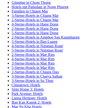
Günstige in Chom Thong
Hotels mit Parkplatz in Nong Phueng
Familien in Chiang Mai
3-Sterne-Hotels in Chiang Mai
2-Sterne-Hotels in Chiang Mai
4-Sterne-Hotels in Hang Dong
2-Sterne-Hotels in Hang Dong
5-Sterne-Hotels in Hang Dong
2-Sterne-Hotels in Amphoe San Kamphaeng
3-Sterne-Hotels in Ban Luang
4-Sterne-Hotels in Nimman Road
5-Sterne-Hotels in Nimman Road
2-Sterne-Hotels in Mae Rim
4-Sterne-Hotels in Mae Rim
3-Sterne-Hotels in Mae Rim
5-Sterne-Hotels in Mae Rim
2-Sterne-Hotels in Chiang Dao
3-Sterne-Hotels in Chaiya Sathan
3-Sterne-Hotels in Su Thep
Chinatown: Hotels
Sirin Home 3: Hotels
Park Avenue: Hotels
Lanna Heritage: Hotels
Ban Kan Kanok 2: Hotels
Mae Pu Kha Hotels