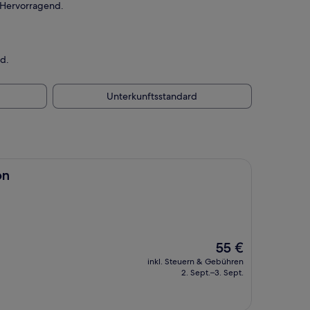
 Hervorragend.
d.
Unterkunftsstandard
on
Der
55 €
Preis
inkl. Steuern & Gebühren
beträgt
2. Sept.–3. Sept.
55 €