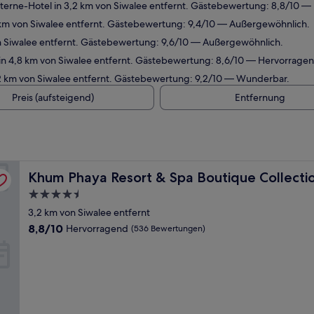
erne-Hotel in 3,2 km von Siwalee entfernt. Gästebewertung: 8,8/10 —
 km von Siwalee entfernt. Gästebewertung: 9,4/10 — Außergewöhnlich.
n Siwalee entfernt. Gästebewertung: 9,6/10 — Außergewöhnlich.
n 4,8 km von Siwalee entfernt. Gästebewertung: 8,6/10 — Hervorragen
2 km von Siwalee entfernt. Gästebewertung: 9,2/10 — Wunderbar.
Preis (aufsteigend)
Entfernung
Khum Phaya Resort & Spa Boutique Collection
Khum Phaya Resort & Spa Boutique Collecti
4.5-
Sterne-
3,2 km von Siwalee entfernt
Unterkunft
8.8
8,8/10
Hervorragend
(536 Bewertungen)
von
10,
Hervorragend,
(536
Bewertungen)