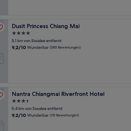
Bewertungen)
Dusit Princess Chiang Mai
Dusit Princess Chiang Mai
4.0-
Sterne-
5,1 km von Siwalee entfernt
Unterkunft
9.2
9,2/10
Wunderbar
(385 Bewertungen)
von
10,
Wunderbar,
(385
Bewertungen)
Nantra Chiangmai Riverfront Hotel
Nantra Chiangmai Riverfront Hotel
3.5-
Sterne-
5,4 km von Siwalee entfernt
Unterkunft
9.2
9,2/10
Wunderbar
(115 Bewertungen)
von
10,
Wunderbar,