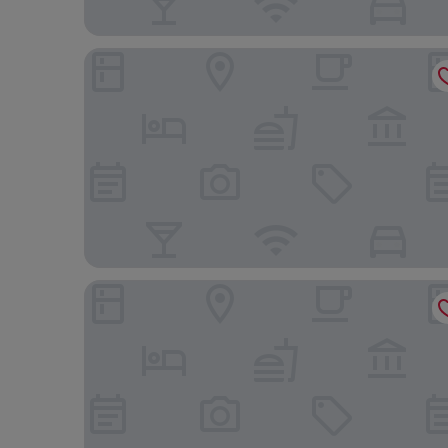
Amatalannavillage Chiangmai
Ping Nakara Boutique Hotel & Spa