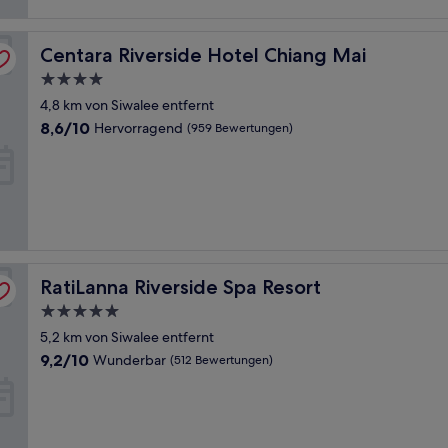
Centara Riverside Hotel Chiang Mai
Centara Riverside Hotel Chiang Mai
4.0-
Sterne-
4,8 km von Siwalee entfernt
Unterkunft
8.6
8,6/10
Hervorragend
(959 Bewertungen)
von
10,
Hervorragend,
(959
Bewertungen)
RatiLanna Riverside Spa Resort
RatiLanna Riverside Spa Resort
5.0-
Sterne-
5,2 km von Siwalee entfernt
Unterkunft
9.2
9,2/10
Wunderbar
(512 Bewertungen)
von
10,
Wunderbar,
(512