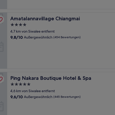
Bewertungen)
Amatalannavillage Chiangmai
Amatalannavillage Chiangmai
4.0-
Sterne-
4,7 km von Siwalee entfernt
Unterkunft
9.8
9,8/10
Außergewöhnlich
(454 Bewertungen)
von
10,
Außergewöhnlich,
(454
Bewertungen)
Ping Nakara Boutique Hotel & Spa
Ping Nakara Boutique Hotel & Spa
5.0-
Sterne-
4,6 km von Siwalee entfernt
Unterkunft
9.6
9,6/10
Außergewöhnlich
(445 Bewertungen)
von
10,
Außergewöhnlich,
(445