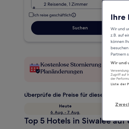
2 Reisende, 1 Zimmer
Ihre
Ich reise geschäftlich
Suchen
Wir und u
z.B. auf 
können Ihr
besuchen S
Partnern s
Wir und 
Kostenlose Stornierung bei
Planänderungen
Verwendung g
Zugriff auf 
der Perform
Liste der 
Überprüfe die Preise für diese Daten
Zwec
Heute
6. Aug. - 7. Aug.
Top 5 Hotels in Siwalee auf 