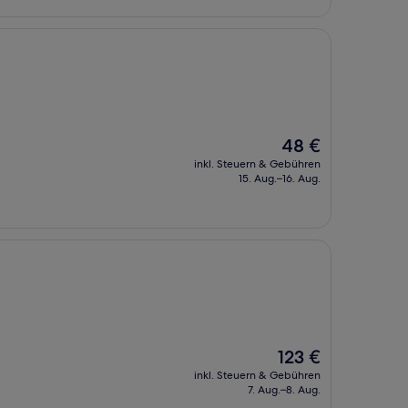
Der
48 €
Preis
inkl. Steuern & Gebühren
beträgt
15. Aug.–16. Aug.
48 €
Der
123 €
Preis
inkl. Steuern & Gebühren
beträgt
7. Aug.–8. Aug.
123 €