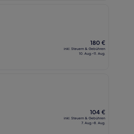
Der
180 €
Preis
inkl. Steuern & Gebühren
beträgt
10. Aug.–11. Aug.
180 €
Der
104 €
Preis
inkl. Steuern & Gebühren
beträgt
7. Aug.–8. Aug.
104 €