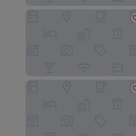
Centara Riverside Hotel Chiang Mai
RatiLanna Riverside Spa Resort