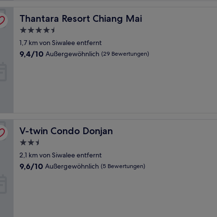
Thantara Resort Chiang Mai
Thantara Resort Chiang Mai
4.5-
Sterne-
1,7 km von Siwalee entfernt
Unterkunft
9.4
9,4/10
Außergewöhnlich
(29 Bewertungen)
von
10,
Außergewöhnlich,
(29
Bewertungen)
V-twin Condo Donjan
V-twin Condo Donjan
2.5-
Sterne-
2,1 km von Siwalee entfernt
Unterkunft
9.6
9,6/10
Außergewöhnlich
(5 Bewertungen)
von
10,
Außergewöhnlich,
(5
Bewertungen)