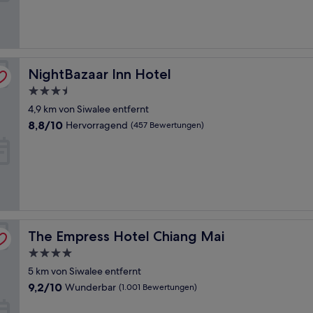
(115
Bewertungen)
NightBazaar Inn Hotel
NightBazaar Inn Hotel
3.5-
Sterne-
4,9 km von Siwalee entfernt
Unterkunft
8.8
8,8/10
Hervorragend
(457 Bewertungen)
von
10,
Hervorragend,
(457
Bewertungen)
The Empress Hotel Chiang Mai
The Empress Hotel Chiang Mai
4.0-
Sterne-
5 km von Siwalee entfernt
Unterkunft
9.2
9,2/10
Wunderbar
(1.001 Bewertungen)
von
10,