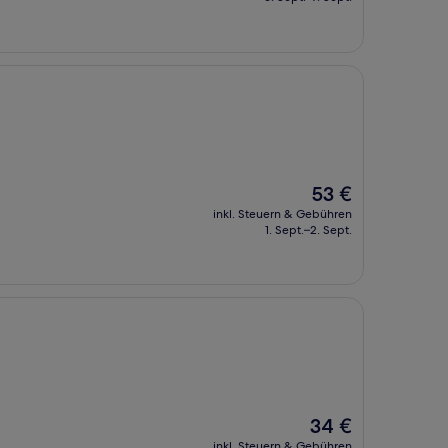
94 €
Der
53 €
Preis
inkl. Steuern & Gebühren
beträgt
1. Sept.–2. Sept.
53 €
Der
34 €
Preis
inkl. Steuern & Gebühren