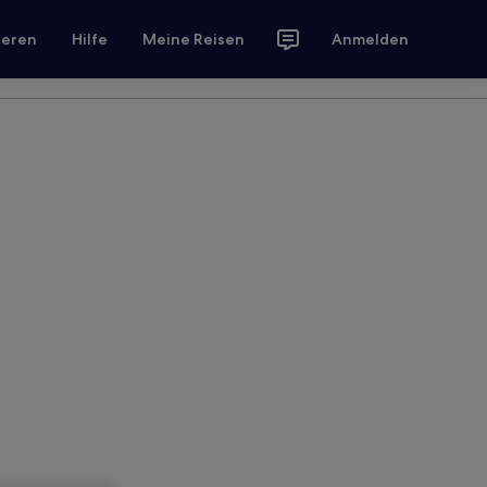
ieren
Hilfe
Meine Reisen
Anmelden