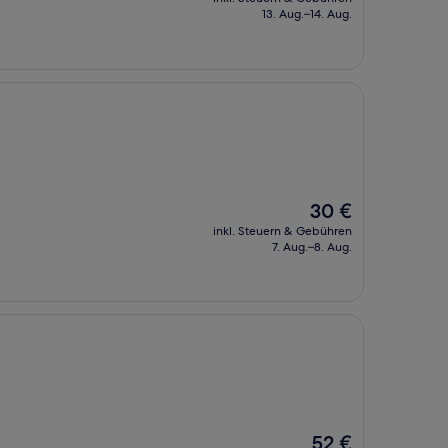
beträgt
13. Aug.–14. Aug.
34 €
Der
30 €
Preis
inkl. Steuern & Gebühren
beträgt
7. Aug.–8. Aug.
30 €
Der
52 €