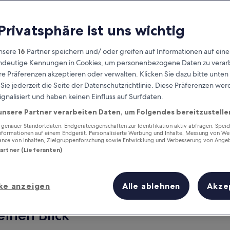
 Privatsphäre ist uns wichtig
nsere
16
Partner speichern und/ oder greifen auf Informationen auf ein
eindeutige Kennungen in Cookies, um personenbezogene Daten zu verarb
e Präferenzen akzeptieren oder verwalten. Klicken Sie dazu bitte unten
ie jederzeit die Seite der Datenschutzrichtlinie. Diese Präferenzen we
ignalisiert und haben keinen Einfluss auf Surfdaten.
unsere Partner verarbeiten Daten, um Folgendes bereitzustelle
Verdiene Prämien für jede
wahrgenommene Übernachtung
enauer Standortdaten. Endgeräteeigenschaften zur Identifikation aktiv abfragen. Spei
Informationen auf einem Endgerät. Personalisierte Werbung und Inhalte, Messung von We
ance von Inhalten, Zielgruppenforschung sowie Entwicklung und Verbesserung von Ange
Partner (Lieferanten)
ke anzeigen
Alle ablehnen
Akze
Morgen
Dieses Wochenende
7. Aug. - 8. Aug.
7. Aug. - 9. Aug.
einen Blick