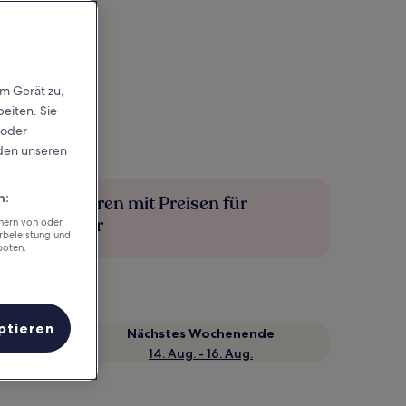
em Gerät zu,
eiten. Sie
 oder
rden unseren
n:
Mehr sparen mit Preisen für
Mitglieder
chern von oder
rbeleistung und
boten.
ptieren
Nächstes Wochenende
14. Aug. - 16. Aug.