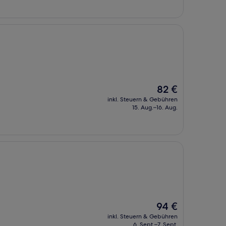
Der
82 €
Preis
inkl. Steuern & Gebühren
beträgt
15. Aug.–16. Aug.
82 €
Der
94 €
Preis
inkl. Steuern & Gebühren
beträgt
6. Sept.–7. Sept.