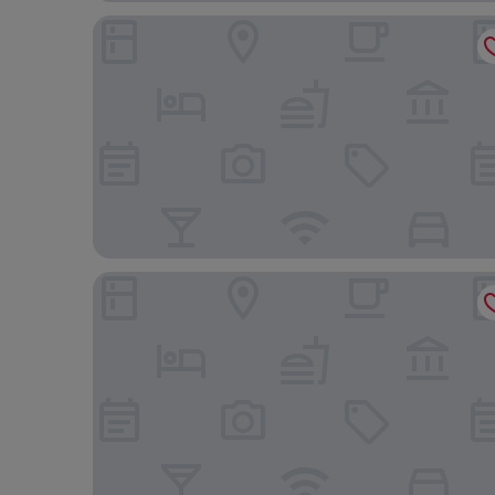
Thantara Resort Chiang Mai
V-twin Condo Donjan