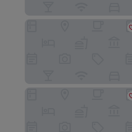
Dusit Princess Chiang Mai
Nantra Chiangmai Riverfront Hotel