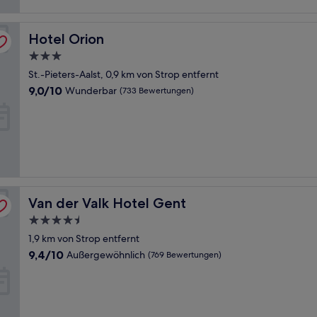
Hotel Orion
Hotel Orion
3.0-
Sterne-
St.-Pieters-Aalst, 0,9 km von Strop entfernt
Unterkunft
9.0
9,0/10
Wunderbar
(733 Bewertungen)
von
10,
Wunderbar,
(733
Bewertungen)
Van der Valk Hotel Gent
Van der Valk Hotel Gent
4.5-
Sterne-
1,9 km von Strop entfernt
Unterkunft
9.4
9,4/10
Außergewöhnlich
(769 Bewertungen)
von
10,
Außergewöhnlich,
(769