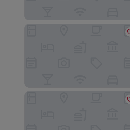
Residence Inn by Marriott Ghent
Astoria Hotel Gent