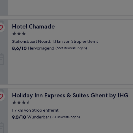
Bewertungen)
Hotel Chamade
Hotel Chamade
3.0-
Sterne-
Stationsbuurt Noord, 1,1 km von Strop entfernt
Unterkunft
8.6
8,6/10
Hervorragend
(669 Bewertungen)
von
10,
Hervorragend,
(669
Bewertungen)
Holiday Inn Express & Suites Ghent by IHG
Holiday Inn Express & Suites Ghent by IHG
3.5-
Sterne-
1,7 km von Strop entfernt
Unterkunft
9.0
9,0/10
Wunderbar
(181 Bewertungen)
von
10,
Wunderbar,