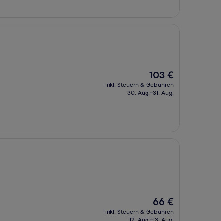
Der
103 €
Preis
inkl. Steuern & Gebühren
beträgt
30. Aug.–31. Aug.
103 €
Der
66 €
Preis
inkl. Steuern & Gebühren
beträgt
12. Aug.–13. Aug.