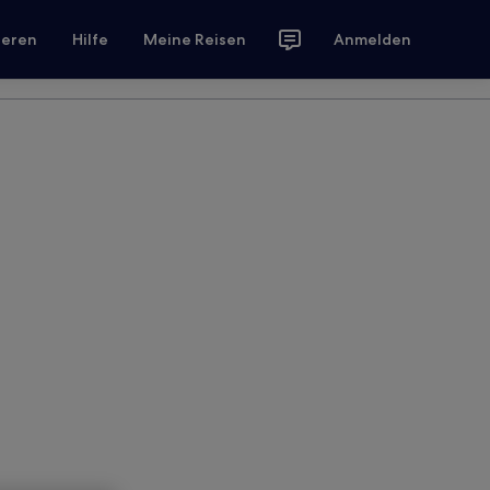
ieren
Hilfe
Meine Reisen
Anmelden