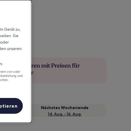
em Gerät zu,
eiten. Sie
 oder
rden unseren
n:
Mehr sparen mit Preisen für
Mitglieder
chern von oder
rbeleistung und
boten.
ptieren
Nächstes Wochenende
14. Aug. - 16. Aug.