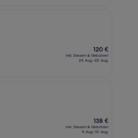
Der
120 €
Preis
inkl. Steuern & Gebühren
beträgt
24. Aug.–25. Aug.
120 €
Der
138 €
Preis
inkl. Steuern & Gebühren
beträgt
9. Aug.–10. Aug.
138 €