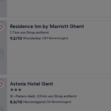
(181
Bewertungen)
Residence Inn by Marriott Ghent
Residence Inn by Marriott Ghent
1,7 km von Strop entfernt
9.2
9,2/10
Wunderbar
(387 Bewertungen)
von
10,
Wunderbar,
(387
Bewertungen)
Astoria Hotel Gent
Astoria Hotel Gent
3.0-
Sterne-
St.-Pieters-Aalst, 0,9 km von Strop entfernt
Unterkunft
8.6
8,6/10
Hervorragend
(161 Bewertungen)
von
10,