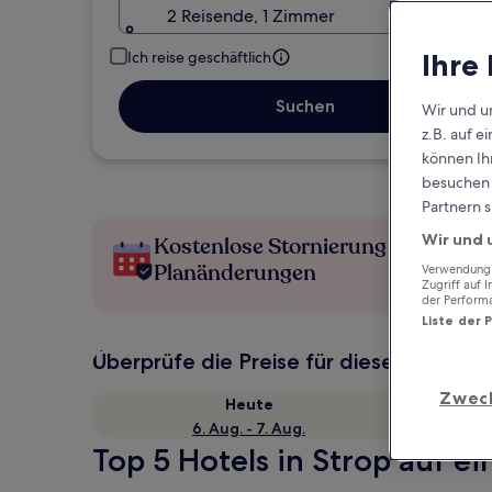
2 Reisende, 1 Zimmer
Ihre
Ich reise geschäftlich
Suchen
Wir und u
z.B. auf 
können Ihr
besuchen S
Partnern s
Wir und 
Kostenlose Stornierung bei
Planänderungen
Verwendung g
Zugriff auf 
der Perform
Liste der 
Überprüfe die Preise für diese Daten
Zwec
Heute
6. Aug. - 7. Aug.
Top 5 Hotels in Strop auf ei