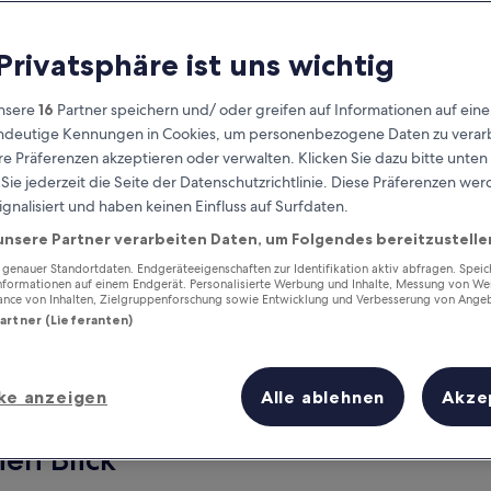
 Privatsphäre ist uns wichtig
nsere
16
Partner speichern und/ oder greifen auf Informationen auf ein
eindeutige Kennungen in Cookies, um personenbezogene Daten zu verarb
e Präferenzen akzeptieren oder verwalten. Klicken Sie dazu bitte unten
ie jederzeit die Seite der Datenschutzrichtlinie. Diese Präferenzen we
ignalisiert und haben keinen Einfluss auf Surfdaten.
unsere Partner verarbeiten Daten, um Folgendes bereitzustelle
Verdiene Prämien für jede
wahrgenommene Übernachtung
enauer Standortdaten. Endgeräteeigenschaften zur Identifikation aktiv abfragen. Spei
Informationen auf einem Endgerät. Personalisierte Werbung und Inhalte, Messung von We
ance von Inhalten, Zielgruppenforschung sowie Entwicklung und Verbesserung von Ange
Partner (Lieferanten)
ke anzeigen
Alle ablehnen
Akze
Morgen
Dieses Wochenende
7. Aug. - 8. Aug.
7. Aug. - 9. Aug.
nen Blick