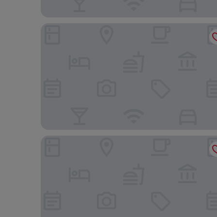
Courtyard By Marriott Ghent
Hotel Campanile Gent