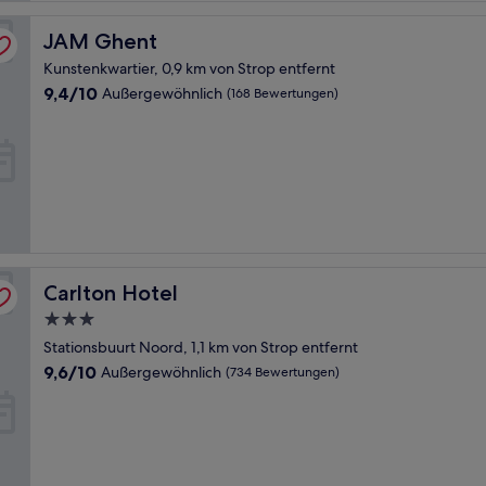
JAM Ghent
JAM Ghent
Kunstenkwartier, 0,9 km von Strop entfernt
9.4
9,4/10
Außergewöhnlich
(168 Bewertungen)
von
10,
Außergewöhnlich,
(168
Bewertungen)
Carlton Hotel
Carlton Hotel
3.0-
Sterne-
Stationsbuurt Noord, 1,1 km von Strop entfernt
Unterkunft
9.6
9,6/10
Außergewöhnlich
(734 Bewertungen)
von
10,
Außergewöhnlich,
(734
Bewertungen)