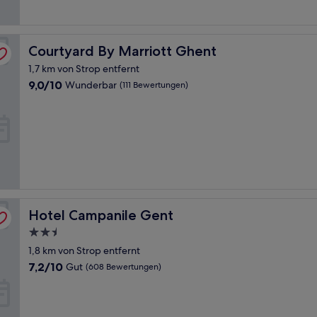
Bewertungen)
Courtyard By Marriott Ghent
Courtyard By Marriott Ghent
1,7 km von Strop entfernt
9.0
9,0/10
Wunderbar
(111 Bewertungen)
von
10,
Wunderbar,
(111
Bewertungen)
Hotel Campanile Gent
Hotel Campanile Gent
2.5-
Sterne-
1,8 km von Strop entfernt
Unterkunft
7.2
7,2/10
Gut
(608 Bewertungen)
von
10,
Gut,
(608