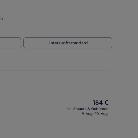
h.
Unterkunftsstandard
Der
184 €
Preis
inkl. Steuern & Gebühren
beträgt
9. Aug.–10. Aug.
184 €