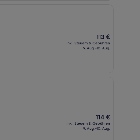
Der
113 €
Preis
inkl. Steuern & Gebühren
beträgt
9. Aug.–10. Aug.
113 €
Der
114 €
Preis
inkl. Steuern & Gebühren
beträgt
9. Aug.–10. Aug.
114 €