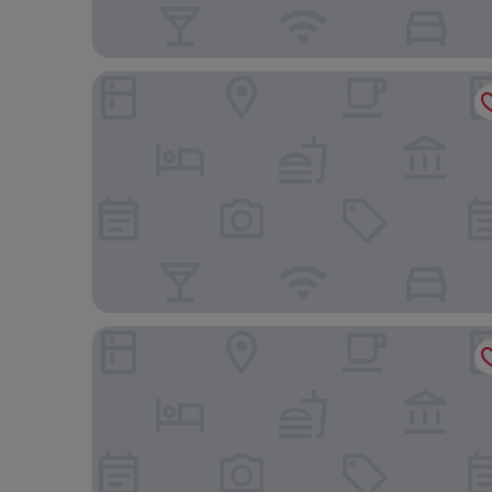
Hotel Chamade
Holiday Inn Express & Suites Ghent by IHG