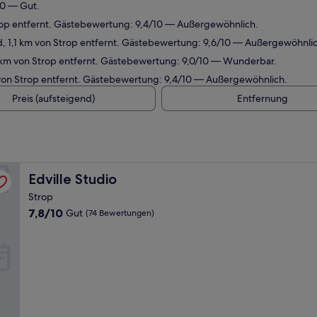
10 — Gut.
trop entfernt. Gästebewertung: 9,4/10 — Außergewöhnlich.
, 1,1 km von Strop entfernt. Gästebewertung: 9,6/10 — Außergewöhnlic
,9 km von Strop entfernt. Gästebewertung: 9,0/10 — Wunderbar.
 von Strop entfernt. Gästebewertung: 9,4/10 — Außergewöhnlich.
Preis (aufsteigend)
Entfernung
Edville Studio
Edville Studio
Strop
7.8
7,8/10
Gut
(74 Bewertungen)
von
10,
Gut,
(74
Bewertungen)