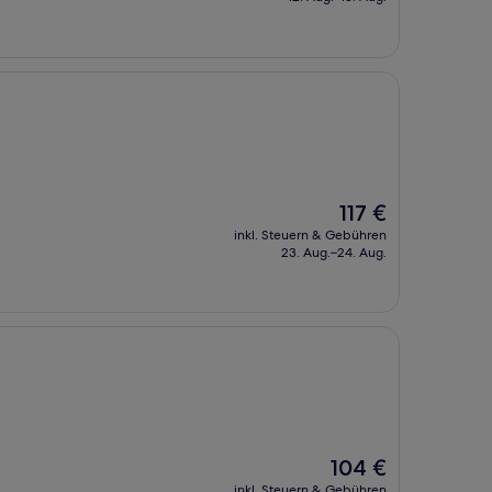
66 €
Der
117 €
Preis
inkl. Steuern & Gebühren
beträgt
23. Aug.–24. Aug.
117 €
Der
104 €
Preis
inkl. Steuern & Gebühren