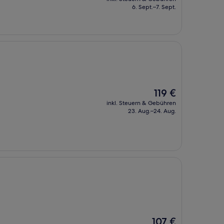
beträgt
6. Sept.–7. Sept.
104 €
Der
119 €
Preis
inkl. Steuern & Gebühren
beträgt
23. Aug.–24. Aug.
119 €
Der
107 €