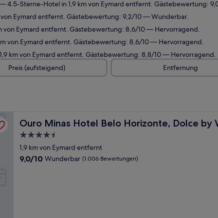
— 4.5-Sterne-Hotel in 1,9 km von Eymard entfernt. Gästebewertung: 9
m von Eymard entfernt. Gästebewertung: 9,2/10 — Wunderbar.
km von Eymard entfernt. Gästebewertung: 8,6/10 — Hervorragend.
 km von Eymard entfernt. Gästebewertung: 8,6/10 — Hervorragend.
 1,9 km von Eymard entfernt. Gästebewertung: 8,8/10 — Hervorragend.
Preis (aufsteigend)
Entfernung
dham
Ouro Minas Hotel Belo Horizonte, Dolce by Wyndham
Ouro Minas Hotel Belo Horizonte, Dolce b
4.5-
Sterne-
1,9 km von Eymard entfernt
Unterkunft
9.0
9,0/10
Wunderbar
(1.006 Bewertungen)
von
10,
Wunderbar,
(1.006
Bewertungen)