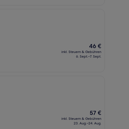
Der
46 €
Preis
inkl. Steuern & Gebühren
beträgt
6. Sept.–7. Sept.
46 €
Der
57 €
Preis
inkl. Steuern & Gebühren
beträgt
23. Aug.–24. Aug.
57 €