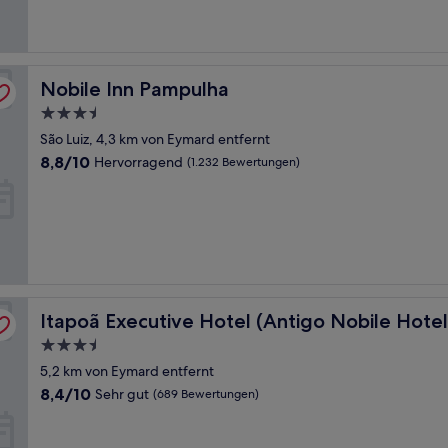
Bewertungen)
Nobile Inn Pampulha
Nobile Inn Pampulha
3.5-
Sterne-
São Luiz, 4,3 km von Eymard entfernt
Unterkunft
8.8
8,8/10
Hervorragend
(1.232 Bewertungen)
von
10,
Hervorragend,
(1.232
Bewertungen)
 Horizonte)
Itapoã Executive Hotel (Antigo Nobile Hotel Belo Horiz
Itapoã Executive Hotel (Antigo Nobile Hotel
3.5-
Sterne-
5,2 km von Eymard entfernt
Unterkunft
8.4
8,4/10
Sehr gut
(689 Bewertungen)
von
10,
Sehr