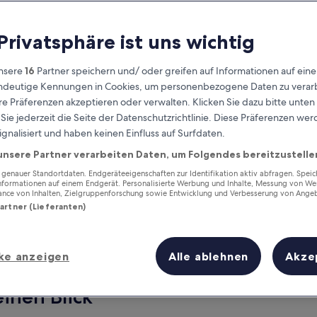
 Privatsphäre ist uns wichtig
nsere
16
Partner speichern und/ oder greifen auf Informationen auf ein
eindeutige Kennungen in Cookies, um personenbezogene Daten zu verarb
e Präferenzen akzeptieren oder verwalten. Klicken Sie dazu bitte unten
ie jederzeit die Seite der Datenschutzrichtlinie. Diese Präferenzen we
ignalisiert und haben keinen Einfluss auf Surfdaten.
unsere Partner verarbeiten Daten, um Folgendes bereitzustelle
Verdiene Prämien für jede
wahrgenommene Übernachtung
enauer Standortdaten. Endgeräteeigenschaften zur Identifikation aktiv abfragen. Spei
Informationen auf einem Endgerät. Personalisierte Werbung und Inhalte, Messung von We
ance von Inhalten, Zielgruppenforschung sowie Entwicklung und Verbesserung von Ange
Partner (Lieferanten)
ke anzeigen
Alle ablehnen
Akze
Morgen
Dieses Wochenende
7. Aug. - 8. Aug.
7. Aug. - 9. Aug.
einen Blick