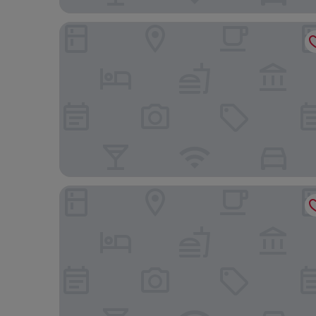
Allia Gran Pampulha Suites
Esuites Belo Horizonte Minascasa