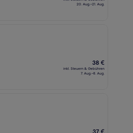
beträgt
20. Aug.–21. Aug.
38 €
Der
38 €
Preis
inkl. Steuern & Gebühren
beträgt
7. Aug.–8. Aug.
38 €
Der
37 €