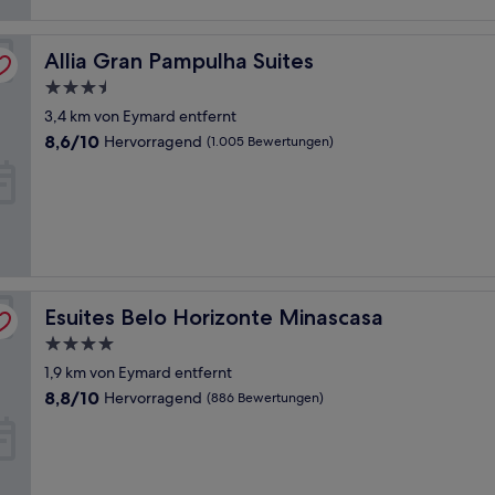
Allia Gran Pampulha Suites
Allia Gran Pampulha Suites
3.5-
Sterne-
3,4 km von Eymard entfernt
Unterkunft
8.6
8,6/10
Hervorragend
(1.005 Bewertungen)
von
10,
Hervorragend,
(1.005
Bewertungen)
Esuites Belo Horizonte Minascasa
Esuites Belo Horizonte Minascasa
4.0-
Sterne-
1,9 km von Eymard entfernt
Unterkunft
8.8
8,8/10
Hervorragend
(886 Bewertungen)
von
10,
Hervorragend,
(886