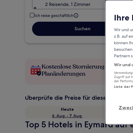
2 Reisende, 1 Zimmer
Ihre
Ich reise geschäftlich
Suchen
Wir und u
z.B. auf 
können Ihr
besuchen S
Partnern s
Wir und 
Kostenlose Stornierung bei
Planänderungen
Verwendung g
Zugriff auf 
der Perform
Liste der 
Überprüfe die Preise für diese Daten
Zwec
Heute
6. Aug. - 7. Aug.
Top 5 Hotels in Eymard auf 