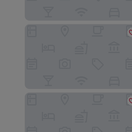
San Diego Suites Pampulha Oficial
B.Hotel 888