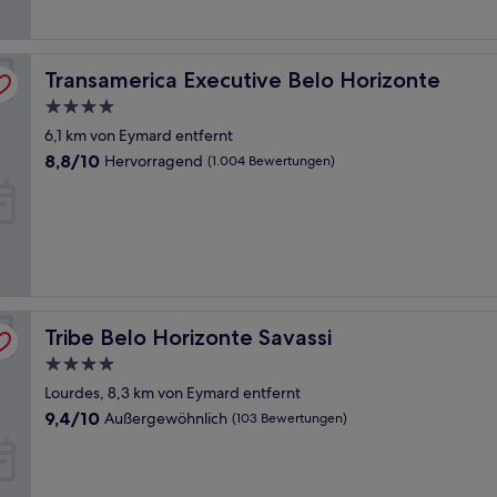
Bewertungen)
Transamerica Executive Belo Horizonte
Transamerica Executive Belo Horizonte
4.0-
Sterne-
6,1 km von Eymard entfernt
Unterkunft
8.8
8,8/10
Hervorragend
(1.004 Bewertungen)
von
10,
Hervorragend,
(1.004
Bewertungen)
Tribe Belo Horizonte Savassi
Tribe Belo Horizonte Savassi
4.0-
Sterne-
Lourdes, 8,3 km von Eymard entfernt
Unterkunft
9.4
9,4/10
Außergewöhnlich
(103 Bewertungen)
von
10,
Außergewöhnlich,
(103