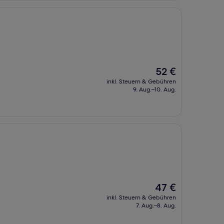
Der
52 €
Preis
inkl. Steuern & Gebühren
beträgt
9. Aug.–10. Aug.
52 €
Der
47 €
Preis
inkl. Steuern & Gebühren
beträgt
7. Aug.–8. Aug.
47 €