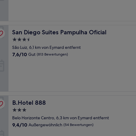
gut,
(689
Bewertungen)
San Diego Suites Pampulha Oficial
San Diego Suites Pampulha Oficial
3.5-
Sterne-
São Luiz, 6,1 km von Eymard entfernt
Unterkunft
7.6
7,6/10
Gut
(813 Bewertungen)
von
10,
Gut,
(813
Bewertungen)
B.Hotel 888
B.Hotel 888
3.0-
Sterne-
Belo Horizonte Centro, 6,3 km von Eymard entfernt
Unterkunft
9.4
9,4/10
Außergewöhnlich
(54 Bewertungen)
von
10,