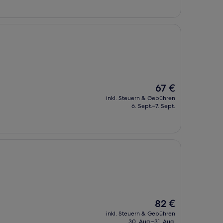
Der
67 €
Preis
inkl. Steuern & Gebühren
beträgt
6. Sept.–7. Sept.
67 €
Der
82 €
Preis
inkl. Steuern & Gebühren
beträgt
30. Aug.–31. Aug.