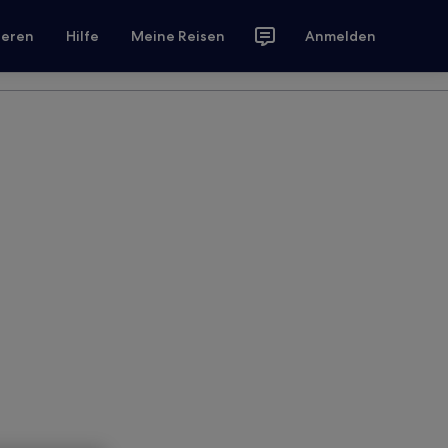
ieren
Hilfe
Meine Reisen
Anmelden