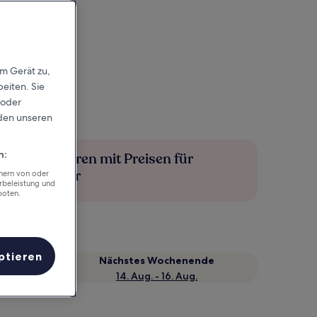
em Gerät zu,
eiten. Sie
 oder
rden unseren
n:
Mehr sparen mit Preisen für
Mitglieder
chern von oder
rbeleistung und
boten.
ptieren
Nächstes Wochenende
14. Aug. - 16. Aug.