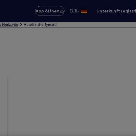
•
App öffnen
EUR
Unterkunft registr
o Horizonte
Hotels nahe Eymard