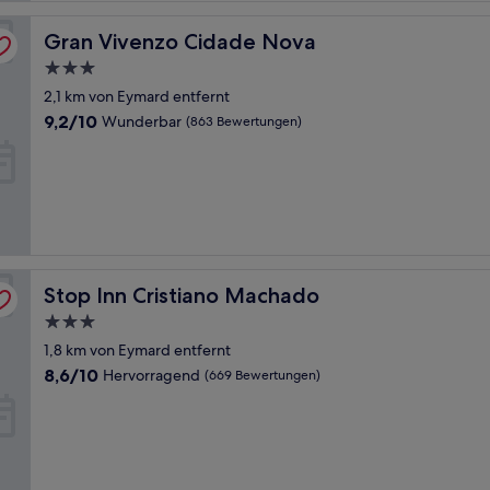
Gran Vivenzo Cidade Nova
Gran Vivenzo Cidade Nova
3.0-
Sterne-
2,1 km von Eymard entfernt
Unterkunft
9.2
9,2/10
Wunderbar
(863 Bewertungen)
von
10,
Wunderbar,
(863
Bewertungen)
Stop Inn Cristiano Machado
Stop Inn Cristiano Machado
3.0-
Sterne-
1,8 km von Eymard entfernt
Unterkunft
8.6
8,6/10
Hervorragend
(669 Bewertungen)
von
10,
Hervorragend,
(669
Bewertungen)