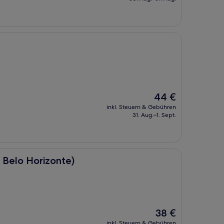
82 €
Der
44 €
Preis
inkl. Steuern & Gebühren
beträgt
31. Aug.–1. Sept.
44 €
onte)
 Belo Horizonte)
Der
38 €
Preis
inkl. Steuern & Gebühren