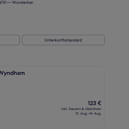
,0/10 — Wunderbar.
Unterkunftsstandard
y Wyndham
Der
123 €
Preis
inkl. Steuern & Gebühren
beträgt
13. Aug.–14. Aug.
123 €