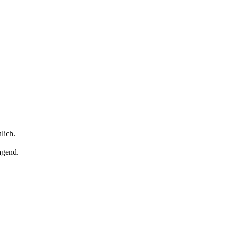
lich.
agend.