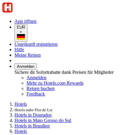
App öffnen
EUR
•
Unterkunft registrieren
Hilfe
Meine Reisen
Anmelden
Sichere dir Sofortrabatte dank Preisen für Mitglieder
Anmelden
Mehr zu Hotels.com Rewards
Reisen buchen
Feedback
Hotels
Hotels nahe Flor de Liz
Hotels in Dourados
Hotels in Mato Grosso do Sul
Hotels in Brasilien
Hotels