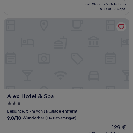
Preis
Hervorragend,
inkl. Steuern & Gebühren
beträgt
6. Sept.–7. Sept.
(138
100 €
Bewertungen)
Alex Hotel & Spa
Alex Hotel & Spa
Alex Hotel & Spa
3.0-
Sterne-
Belsunce, 5 km von La Calade entfernt
Unterkunft
9.0
9,0/10
Wunderbar
(810 Bewertungen)
von
Der
129 €
10,
Preis