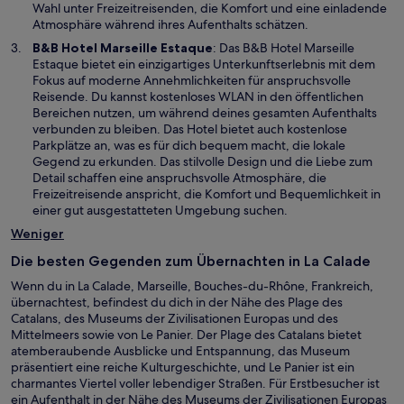
e
e
Wahl unter Freizeitreisenden, die Komfort und eine einladende
r
m
Atmosphäre während ihres Aufenthalts schätzen.
g
n
W
B&B Hotel Marseille Estaque
: Das B&B Hotel Marseille
e
e
i
Estaque bietet ein einzigartiges Unterkunftserlebnis mit dem
ö
u
r
Fokus auf moderne Annehmlichkeiten für anspruchsvolle
f
e
d
Reisende. Du kannst kostenloses WLAN in den öffentlichen
f
n
i
Bereichen nutzen, um während deines gesamten Aufenthalts
n
F
n
verbunden zu bleiben. Das Hotel bietet auch kostenlose
e
e
e
Parkplätze an, was es für dich bequem macht, die lokale
t
n
i
Gegend zu erkunden. Das stilvolle Design und die Liebe zum
s
n
Detail schaffen eine anspruchsvolle Atmosphäre, die
t
e
Freizeitreisende anspricht, die Komfort und Bequemlichkeit in
e
m
einer gut ausgestatteten Umgebung suchen.
r
n
Weniger
g
e
e
u
Die besten Gegenden zum Übernachten in La Calade
ö
e
f
Wenn du in La Calade, Marseille, Bouches-du-Rhône, Frankreich,
n
f
übernachtest, befindest du dich in der Nähe des Plage des
F
n
Catalans, des Museums der Zivilisationen Europas und des
e
e
Mittelmeers sowie von Le Panier. Der Plage des Catalans bietet
n
t
atemberaubende Ausblicke und Entspannung, das Museum
s
präsentiert eine reiche Kulturgeschichte, und Le Panier ist ein
t
charmantes Viertel voller lebendiger Straßen. Für Erstbesucher ist
e
ein Aufenthalt in der Nähe des Museums der Zivilisationen Europas