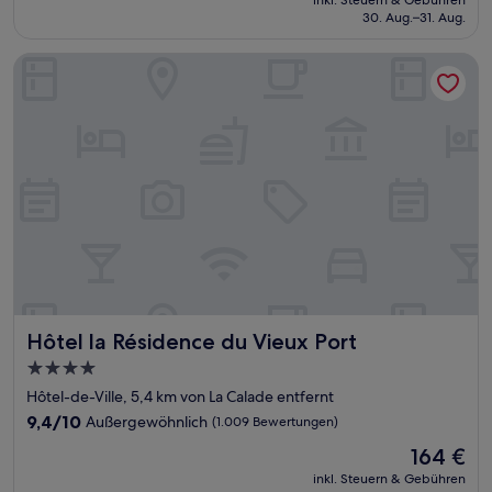
Sehr
inkl. Steuern & Gebühren
beträgt
30. Aug.–31. Aug.
gut,
73 €
(252
Bewertungen)
Hôtel la Résidence du Vieux Port
Hôtel la Résidence du Vieux Port
Hôtel la Résidence du Vieux Port
4.0-
Sterne-
Hôtel-de-Ville, 5,4 km von La Calade entfernt
Unterkunft
9.4
9,4/10
Außergewöhnlich
(1.009 Bewertungen)
von
Der
164 €
10,
Preis
Außergewöhnlich,
inkl. Steuern & Gebühren
beträgt