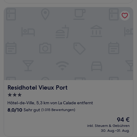
79 €
Bewertungen)
Residhotel Vieux Port
Residhotel Vieux Port
Residhotel Vieux Port
3.0-
Sterne-
Hôtel-de-Ville, 5,3 km von La Calade entfernt
Unterkunft
8.0
8,0/10
Sehr gut
(1.015 Bewertungen)
von
Der
94 €
10,
Preis
Sehr
inkl. Steuern & Gebühren
beträgt
30. Aug.–31. Aug.
gut,
94 €
(1.015