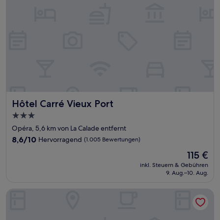
Hôtel Carré Vieux Port
Hôtel Carré Vieux Port
3.0-
Sterne-
Opéra, 5,6 km von La Calade entfernt
Unterkunft
8.6
8,6/10
Hervorragend
(1.005 Bewertungen)
von
Der
115 €
10,
Preis
Hervorragend,
inkl. Steuern & Gebühren
beträgt
9. Aug.–10. Aug.
(1.005
115 €
Bewertungen)
Maisons du Monde Hôtel & Suites - Marseille Vieux Port