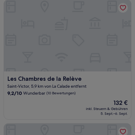
Les Chambres de la Relève
Les Chambres de la Relève
Les Chambres de la Relève
Saint-Victor, 5,9 km von La Calade entfernt
9.2
9,2/10
Wunderbar
(10 Bewertungen)
von
Der
132 €
10,
Preis
Wunderbar,
inkl. Steuern & Gebühren
beträgt
5. Sept.–6. Sept.
(10
132 €
Bewertungen)
Hotel Hermès