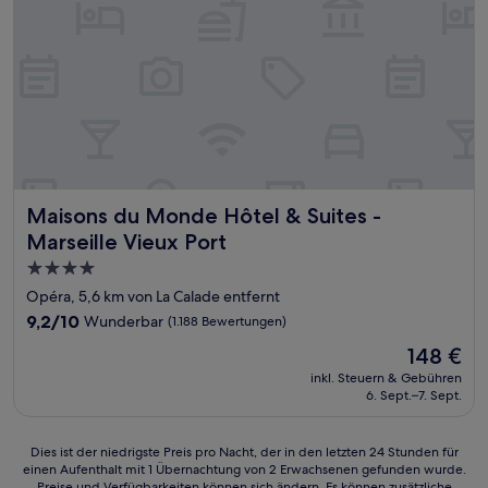
Maisons du Monde Hôtel & Suites - Marseille Vieux Port
Maisons du Monde Hôtel & Suites -
Marseille Vieux Port
4.0-
Sterne-
Opéra, 5,6 km von La Calade entfernt
Unterkunft
9.2
9,2/10
Wunderbar
(1.188 Bewertungen)
von
Der
148 €
10,
Preis
Wunderbar,
inkl. Steuern & Gebühren
beträgt
6. Sept.–7. Sept.
(1.188
148 €
Bewertungen)
Dies
Dies ist der niedrigste Preis pro Nacht, der in den letzten 24 Stunden für
einen Aufenthalt mit 1 Übernachtung von 2 Erwachsenen gefunden wurde.
ist
Preise und Verfügbarkeiten können sich ändern. Es können zusätzliche