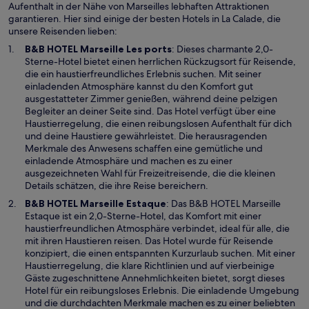
Aufenthalt in der Nähe von Marseilles lebhaften Attraktionen
garantieren. Hier sind einige der besten Hotels in La Calade, die
unsere Reisenden lieben:
W
B&B HOTEL Marseille Les ports
: Dieses charmante 2,0-
i
Sterne-Hotel bietet einen herrlichen Rückzugsort für Reisende,
r
die ein haustierfreundliches Erlebnis suchen. Mit seiner
d
einladenden Atmosphäre kannst du den Komfort gut
i
ausgestatteter Zimmer genießen, während deine pelzigen
n
Begleiter an deiner Seite sind. Das Hotel verfügt über eine
e
Haustierregelung, die einen reibungslosen Aufenthalt für dich
i
und deine Haustiere gewährleistet. Die herausragenden
n
Merkmale des Anwesens schaffen eine gemütliche und
e
einladende Atmosphäre und machen es zu einer
m
ausgezeichneten Wahl für Freizeitreisende, die die kleinen
n
Details schätzen, die ihre Reise bereichern.
e
W
B&B HOTEL Marseille Estaque
: Das B&B HOTEL Marseille
u
i
Estaque ist ein 2,0-Sterne-Hotel, das Komfort mit einer
e
r
haustierfreundlichen Atmosphäre verbindet, ideal für alle, die
n
d
mit ihren Haustieren reisen. Das Hotel wurde für Reisende
F
i
konzipiert, die einen entspannten Kurzurlaub suchen. Mit einer
e
n
Haustierregelung, die klare Richtlinien und auf vierbeinige
n
e
Gäste zugeschnittene Annehmlichkeiten bietet, sorgt dieses
s
i
Hotel für ein reibungsloses Erlebnis. Die einladende Umgebung
t
n
und die durchdachten Merkmale machen es zu einer beliebten