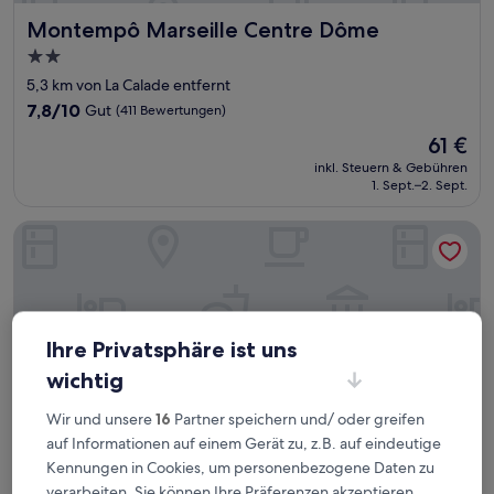
Montempô Marseille Centre Dôme
Montempô Marseille Centre Dôme
2.0-
Sterne-
5,3 km von La Calade entfernt
Unterkunft
7.8
7,8/10
Gut
(411 Bewertungen)
von
Der
61 €
10,
Preis
Gut,
inkl. Steuern & Gebühren
beträgt
1. Sept.–2. Sept.
(411
61 €
Bewertungen)
Hôtel LIFE Marseille VP Vieux-Port
Ihre Privatsphäre ist uns
wichtig
Wir und unsere
16
Partner speichern und/ oder greifen
auf Informationen auf einem Gerät zu, z.B. auf eindeutige
Kennungen in Cookies, um personenbezogene Daten zu
verarbeiten. Sie können Ihre Präferenzen akzeptieren