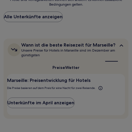
der
Bedingungen gelten.
niedrigste
Preis
Alle Unterkünfte anzeigen
pro
Nacht,
der
in
den
letzten
Wann
Wann ist die beste Reisezeit für Marseille?
24 Stunden
ist
Unsere Preise für Hotels in Marseille sind im Dezember am
für
die
günstigsten
beste
einen
Reisezeit
Aufenthalt
Preise
Wetter
für
mit
Marseille?
1 Übernachtung
Marseille: Preisentwicklung für Hotels
von
2 Erwachsenen
Die Preise basieren auf dem Preis für eine Nacht für zwei Reisende.
gefunden
wurde.
Preise
Unterkünfte im April anzeigen
und
Verfügbarkeiten
können
sich
ändern.