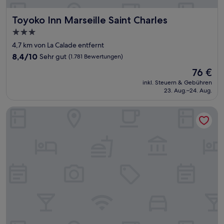
Toyoko Inn Marseille Saint Charles
Toyoko Inn Marseille Saint Charles
3.0-
Sterne-
4,7 km von La Calade entfernt
Unterkunft
8.4
8,4/10
Sehr gut
(1.781 Bewertungen)
von
Der
76 €
10,
Preis
Sehr
inkl. Steuern & Gebühren
beträgt
23. Aug.–24. Aug.
gut,
76 €
(1.781
Bewertungen)
Montempô Marseille Centre Dôme