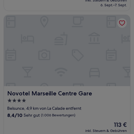
Wunderbar,
inkl. Steuern & Gebühren
beträgt
6. Sept.–7. Sept.
(810
129 €
Bewertungen)
Novotel Marseille Centre Gare
Novotel Marseille Centre Gare
Novotel Marseille Centre Gare
4.0-
Sterne-
Belsunce, 4,9 km von La Calade entfernt
Unterkunft
8.4
8,4/10
Sehr gut
(1.006 Bewertungen)
von
Der
113 €
10,
Preis
Sehr
inkl. Steuern & Gebühren