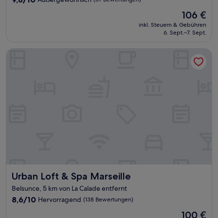
von
Der
106 €
10,
Preis
Außergewöhnlich,
inkl. Steuern & Gebühren
beträgt
6. Sept.–7. Sept.
(57
106 €
Bewertungen)
Urban Loft & Spa Marseille
Urban Loft & Spa Marseille
Urban Loft & Spa Marseille
Belsunce, 5 km von La Calade entfernt
8.6
8,6/10
Hervorragend
(138 Bewertungen)
von
Der
100 €
10,