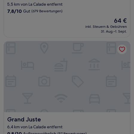
Sterne-
5,5 km von La Calade entfernt
Unterkunft
7.8
7,8/10
Gut
(679 Bewertungen)
von
Der
64 €
10,
Preis
Gut,
inkl. Steuern & Gebühren
beträgt
31. Aug.–1. Sept.
(679
64 €
Bewertungen)
Grand Juste
Grand Juste
Grand Juste
6,4 km von La Calade entfernt
9.8
9,8/10
Außergewöhnlich
(57 Bewertungen)