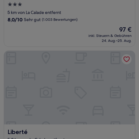
3.0-
Sterne-
5 km von La Calade entfernt
Unterkunft
8.0
8,0/10
Sehr gut
(1.003 Bewertungen)
von
Der
97 €
10,
Preis
Sehr
inkl. Steuern & Gebühren
beträgt
24. Aug.–25. Aug.
gut,
97 €
(1.003
Bewertungen)
Liberté
Liberté
Liberté