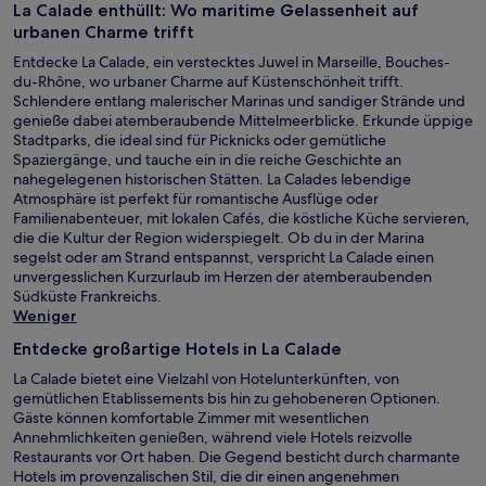
La Calade enthüllt: Wo maritime Gelassenheit auf
urbanen Charme trifft
Entdecke La Calade, ein verstecktes Juwel in Marseille, Bouches-
du-Rhône, wo urbaner Charme auf Küstenschönheit trifft.
Schlendere entlang malerischer Marinas und sandiger Strände und
genieße dabei atemberaubende Mittelmeerblicke. Erkunde üppige
Stadtparks, die ideal sind für Picknicks oder gemütliche
Spaziergänge, und tauche ein in die reiche Geschichte an
nahegelegenen historischen Stätten. La Calades lebendige
Atmosphäre ist perfekt für romantische Ausflüge oder
Familienabenteuer, mit lokalen Cafés, die köstliche Küche servieren,
die die Kultur der Region widerspiegelt. Ob du in der Marina
segelst oder am Strand entspannst, verspricht La Calade einen
unvergesslichen Kurzurlaub im Herzen der atemberaubenden
Südküste Frankreichs.
Weniger
Entdecke großartige Hotels in La Calade
La Calade bietet eine Vielzahl von Hotelunterkünften, von
gemütlichen Etablissements bis hin zu gehobeneren Optionen.
Gäste können komfortable Zimmer mit wesentlichen
Annehmlichkeiten genießen, während viele Hotels reizvolle
Restaurants vor Ort haben. Die Gegend besticht durch charmante
Hotels im provenzalischen Stil, die dir einen angenehmen