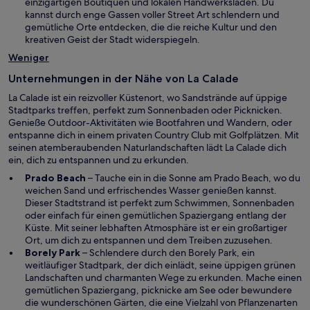
i
einzigartigen Boutiquen und lokalen Handwerksläden. Du
r
u
n
kannst durch enge Gassen voller Street Art schlendern und
g
e
e
gemütliche Orte entdecken, die die reiche Kultur und den
e
n
i
kreativen Geist der Stadt widerspiegeln.
ö
F
n
f
Weniger
e
e
f
n
m
n
Unternehmungen in der Nähe von La Calade
s
n
e
t
La Calade ist ein reizvoller Küstenort, wo Sandstrände auf üppige
e
t
e
Stadtparks treffen, perfekt zum Sonnenbaden oder Picknicken.
u
r
Genieße Outdoor-Aktivitäten wie Bootfahren und Wandern, oder
e
g
entspanne dich in einem privaten Country Club mit Golfplätzen. Mit
n
e
seinen atemberaubenden Naturlandschaften lädt La Calade dich
F
ö
ein, dich zu entspannen und zu erkunden.
e
f
n
W
Prado Beach
– Tauche ein in die Sonne am Prado Beach, wo du
f
s
i
weichen Sand und erfrischendes Wasser genießen kannst.
n
t
r
Dieser Stadtstrand ist perfekt zum Schwimmen, Sonnenbaden
e
e
d
oder einfach für einen gemütlichen Spaziergang entlang der
t
r
i
Küste. Mit seiner lebhaften Atmosphäre ist er ein großartiger
g
n
Ort, um dich zu entspannen und dem Treiben zuzusehen.
e
W
e
Borely Park
– Schlendere durch den Borely Park, ein
ö
i
i
weitläufiger Stadtpark, der dich einlädt, seine üppigen grünen
f
r
n
Landschaften und charmanten Wege zu erkunden. Mache einen
f
d
e
gemütlichen Spaziergang, picknicke am See oder bewundere
n
i
m
die wunderschönen Gärten, die eine Vielzahl von Pflanzenarten