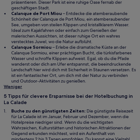
e
n
n
präsentieren. Dieser Park ist eine ruhige Oase fernab der
t
e
e
geschäftigen Stadt.
i
u
W
Calanque de Port Miou
– Entdecke die atemberaubende
n
e
i
Schönheit der Calanque de Port Miou, ein atemberaubender
e
n
r
See, umgeben von steilen Klippen und kristallklarem Wasser.
m
F
d
Ideal zum Kajakfahren oder einfach zum Genießen der
n
e
i
malerischen Aussichten, ist dieser ruhige Ort ein wahres
e
n
n
verstecktes Juwel, wo die Natur aufblüht.
u
s
W
e
Calanque Sormiou
– Erlebe die dramatische Küste an der
e
t
i
i
Calanque Sormiou, einer prächtigen Bucht, die türkisfarbenes
n
e
r
n
Wasser und schroffe Klippen aufweist. Egal, ob du die Pfade
F
r
d
e
wanderst oder dich am Ufer entspannst, die beeindruckende
e
g
i
m
Landschaft hier wird dich mit Sicherheit in Staunen versetzen. Es
n
e
n
n
ist ein fantastischer Ort, um dich mit der Natur zu verbinden
s
ö
e
e
und Outdoor-Aktivitäten zu genießen.
t
f
i
u
Weniger
e
f
n
e
5 Tipps für clevere Ersparnisse bei der Hotelbuchung in
r
n
e
n
La Calade
g
e
m
F
e
t
n
e
Buche zu den günstigsten Zeiten:
Die günstigste Reisezeit
ö
e
n
für La Calade ist im Januar, Februar und Dezember, wenn die
f
u
s
Hotelpreise niedriger sind. Wenn du die wichtigsten
f
e
t
Wahrzeichen, Kulturstätten und historischen Attraktionen der
n
n
e
Gegend erkunden möchtest, wird ein Aufenthalt von
e
F
r
mindestens 2 bis 3 Tagen empfohlen. Du kannst eine Vielzahl