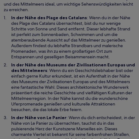
r
und des Mittelmeers ideal, um wichtige Sehenswürdigkeiten leicht
g
zu erreichen.
e
ö
W
In der Nähe des
Plage des Catalans
: Wenn du in der Nähe
f
i
des Plage des Catalans übernachtest, bist du nur wenige
f
r
Schritte von Sonne und Sand entfernt. Dieser lebhafte Strand
n
d
ist perfekt zum Sonnenbaden, Schwimmen und um die
e
i
atemberaubende Aussicht auf das Mittelmeer zu genießen.
t
n
Außerdem findest du lebhafte Strandbars und malerische
e
Promenaden, was ihn zu einem großartigen Ort zum
i
Entspannen und geselligen Beisammensein macht.
n
In der Nähe des
Museums der Zivilisationen Europas und
e
W
des Mittelmeers
: Wenn du ein Geschichtsliebhaber bist oder
m
i
einfach gerne Kultur erkundest, ist ein Aufenthalt in der Nähe
n
r
des Museums der Zivilisationen Europas und des Mittelmeers
e
d
eine fantastische Wahl. Dieses architektonische Wunderwerk
u
i
präsentiert die reiche Geschichte und vielfältigen Kulturen der
e
n
Mittelmeerregion. In der Nähe kannst du die wunderschöne
n
e
Uferpromenade genießen und kulturelle Attraktionen
F
i
besuchen, die das lokale Erbe feiern.
e
n
W
In der Nähe von
Le Panier
: Wenn du dich entscheidest, in der
n
e
i
Nähe von Le Panier zu übernachten, tauchst du in das
s
m
r
pulsierende Herz der Kunstszene Marseilles ein. Dieses
t
n
d
charmante Viertel ist bekannt für seine farbenfrohen Straßen,
e
e