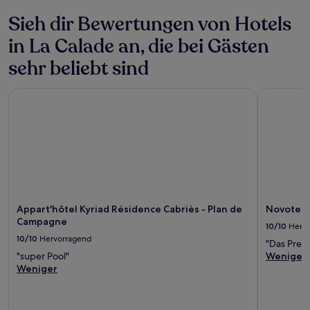
Es
können
Sieh dir Bewertungen von Hotels
zusätzliche
in La Calade an, die bei Gästen
Bedingungen
gelten.
sehr beliebt sind
Appart'hôtel Kyriad Résidence Cabriès - Plan de Campagne
Novotel Ma
Appart'hôtel Kyriad Résidence Cabriès - Plan de
Novotel 
Campagne
10/10
Herv
10/10
Hervorragend
"Das Preis
"super Pool"
Weniger
Weniger