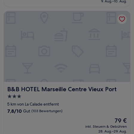
9. Aug.–10. Aug.
(1.009
164 €
Bewertungen)
B&B HOTEL Marseille Centre Vieux Port
B&B HOTEL Marseille Centre Vieux Port
B&B HOTEL Marseille Centre Vieux Port
3.0-
Sterne-
5 km von La Calade entfernt
Unterkunft
7.8
7,8/10
Gut
(103 Bewertungen)
von
Der
79 €
10,
Preis
Gut,
inkl. Steuern & Gebühren
beträgt
28. Aug.–29. Aug.
(103