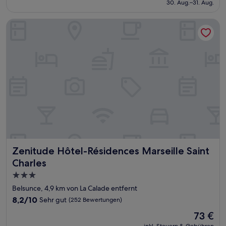
beträgt
30. Aug.–31. Aug.
gut,
113 €
(1.006
Bewertungen)
Zenitude Hôtel-Résidences Marseille Saint Charles
Zenitude Hôtel-Résidences Marseille Saint Charles
Zenitude Hôtel-Résidences Marseille Saint
Charles
3.0-
Sterne-
Belsunce, 4,9 km von La Calade entfernt
Unterkunft
8.2
8,2/10
Sehr gut
(252 Bewertungen)
von
Der
73 €
10,
Preis