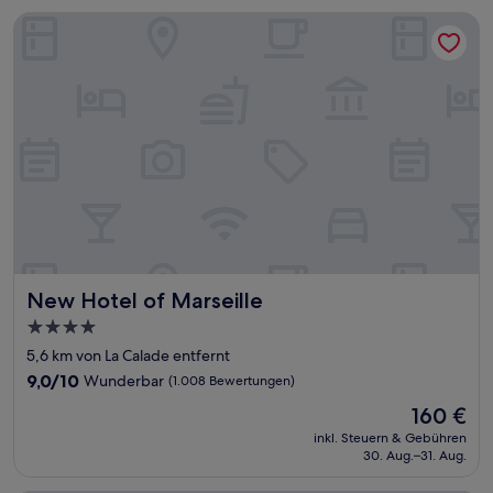
Bewertungen)
New Hotel of Marseille
New Hotel of Marseille
New Hotel of Marseille
4.0-
Sterne-
5,6 km von La Calade entfernt
Unterkunft
9.0
9,0/10
Wunderbar
(1.008 Bewertungen)
von
Der
160 €
10,
Preis
Wunderbar,
inkl. Steuern & Gebühren
beträgt
30. Aug.–31. Aug.
(1.008
160 €
Bewertungen)