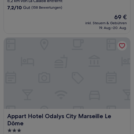
5,2 km von La Calade entfernt
7.2
7,2/10
Gut
(158 Bewertungen)
von
Der
69 €
10,
Preis
Gut,
inkl. Steuern & Gebühren
beträgt
19. Aug.–20. Aug.
(158
69 €
Bewertungen)
Appart Hotel Odalys City Marseille Le Dôme
Appart Hotel Odalys City Marseille Le Dôme
Appart Hotel Odalys City Marseille Le
Dôme
3.0-