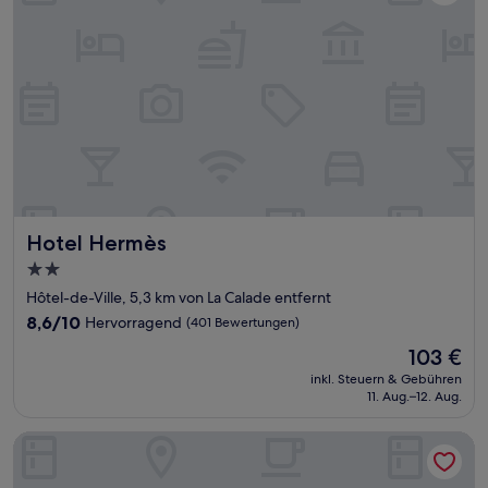
Hotel Hermès
Hotel Hermès
2.0-
Sterne-
Hôtel-de-Ville, 5,3 km von La Calade entfernt
Unterkunft
8.6
8,6/10
Hervorragend
(401 Bewertungen)
von
Der
103 €
10,
Preis
Hervorragend,
inkl. Steuern & Gebühren
beträgt
11. Aug.–12. Aug.
(401
103 €
Bewertungen)
Hôtel Carré Vieux Port