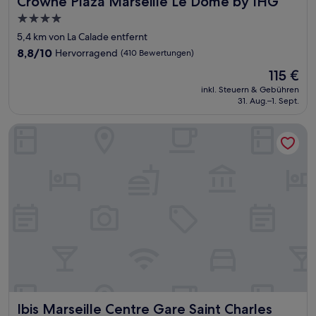
Crowne Plaza Marseille Le Dome by IHG
4.0-
Sterne-
5,4 km von La Calade entfernt
Unterkunft
8.8
8,8/10
Hervorragend
(410 Bewertungen)
von
Der
115 €
10,
Preis
Hervorragend,
inkl. Steuern & Gebühren
beträgt
31. Aug.–1. Sept.
(410
115 €
Bewertungen)
Ibis Marseille Centre Gare Saint Charles
Ibis Marseille Centre Gare Saint Charles
Ibis Marseille Centre Gare Saint Charles