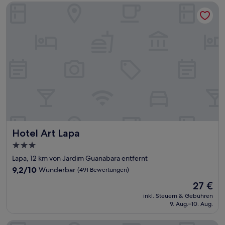
Hotel Art Lapa
Hotel Art Lapa
Hotel Art Lapa
3.0-
Sterne-
Lapa, 12 km von Jardim Guanabara entfernt
Unterkunft
9.2
9,2/10
Wunderbar
(491 Bewertungen)
von
Der
27 €
10,
Preis
Wunderbar,
inkl. Steuern & Gebühren
beträgt
9. Aug.–10. Aug.
(491
27 €
Bewertungen)
Hotel Orizzonte Niterói by Atlantica