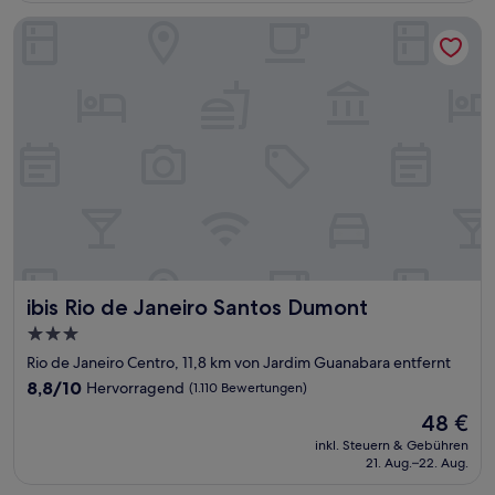
Bewertungen)
ibis Rio de Janeiro Santos Dumont
ibis Rio de Janeiro Santos Dumont
ibis Rio de Janeiro Santos Dumont
3.0-
Sterne-
Rio de Janeiro Centro, 11,8 km von Jardim Guanabara entfernt
Unterkunft
8.8
8,8/10
Hervorragend
(1.110 Bewertungen)
von
Der
48 €
10,
Preis
Hervorragend,
inkl. Steuern & Gebühren
beträgt
21. Aug.–22. Aug.
(1.110
48 €
Bewertungen)