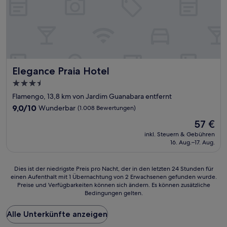
Elegance Praia Hotel
Elegance Praia Hotel
3.5-
Sterne-
Flamengo, 13,8 km von Jardim Guanabara entfernt
Unterkunft
9.0
9,0/10
Wunderbar
(1.008 Bewertungen)
von
Der
57 €
10,
Preis
Wunderbar,
inkl. Steuern & Gebühren
beträgt
16. Aug.–17. Aug.
(1.008
57 €
Bewertungen)
Dies
Dies ist der niedrigste Preis pro Nacht, der in den letzten 24 Stunden für
einen Aufenthalt mit 1 Übernachtung von 2 Erwachsenen gefunden wurde.
ist
Preise und Verfügbarkeiten können sich ändern. Es können zusätzliche
der
Bedingungen gelten.
niedrigste
Preis
Alle Unterkünfte anzeigen
pro
Nacht,