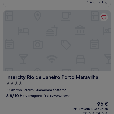
beträgt
16. Aug.–17. Aug.
(60
24 €
Bewertungen)
Intercity Rio de Janeiro Porto Maravilha
Intercity Rio de Janeiro Porto Maravilha
Intercity Rio de Janeiro Porto Maravilha
4.0-
Sterne-
10 km von Jardim Guanabara entfernt
Unterkunft
8.8
8,8/10
Hervorragend
(861 Bewertungen)
von
Der
96 €
10,
Preis
Hervorragend,
inkl. Steuern & Gebühren
beträgt
22. Aug.–23. Aug.
(861