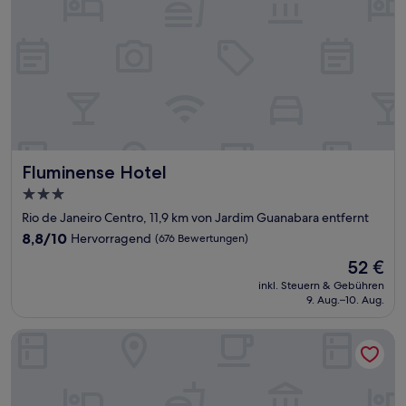
Fluminense Hotel
Fluminense Hotel
3.0-
Sterne-
Rio de Janeiro Centro, 11,9 km von Jardim Guanabara entfernt
Unterkunft
8.8
8,8/10
Hervorragend
(676 Bewertungen)
von
Der
52 €
10,
Preis
Hervorragend,
inkl. Steuern & Gebühren
beträgt
9. Aug.–10. Aug.
(676
52 €
Bewertungen)
Prodigy Santos Dumont by Wish