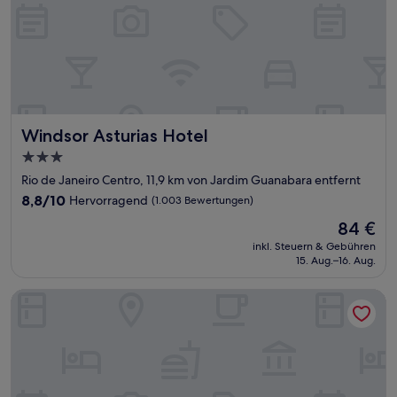
Windsor Asturias Hotel
Windsor Asturias Hotel
3.0-
Sterne-
Rio de Janeiro Centro, 11,9 km von Jardim Guanabara entfernt
Unterkunft
8.8
8,8/10
Hervorragend
(1.003 Bewertungen)
von
Der
84 €
10,
Preis
Hervorragend,
inkl. Steuern & Gebühren
beträgt
15. Aug.–16. Aug.
(1.003
84 €
Bewertungen)
Elegance Praia Hotel