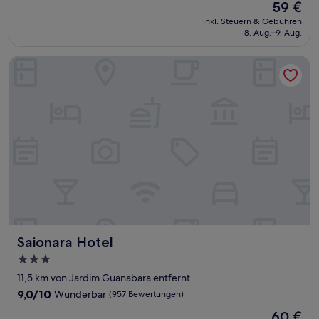
Der
59 €
10,
Preis
Hervorragend,
inkl. Steuern & Gebühren
beträgt
8. Aug.–9. Aug.
(489
59 €
Bewertungen)
Saionara Hotel
Saionara Hotel
Saionara Hotel
3.0-
Sterne-
11,5 km von Jardim Guanabara entfernt
Unterkunft
9.0
9,0/10
Wunderbar
(957 Bewertungen)
von
Der
60 €
10,