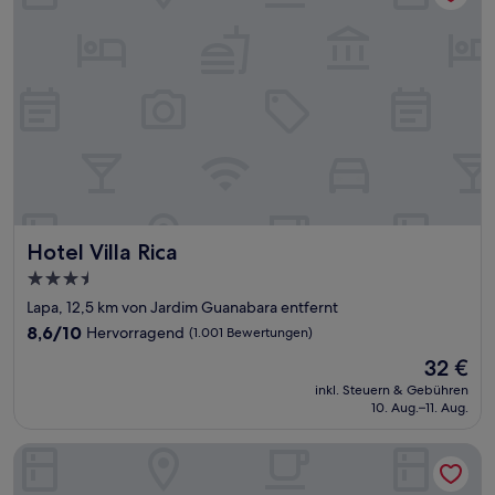
Hotel Villa Rica
Hotel Villa Rica
3.5-
Sterne-
Lapa, 12,5 km von Jardim Guanabara entfernt
Unterkunft
8.6
8,6/10
Hervorragend
(1.001 Bewertungen)
von
Der
32 €
10,
Preis
Hervorragend,
inkl. Steuern & Gebühren
beträgt
10. Aug.–11. Aug.
(1.001
32 €
Bewertungen)
H Niteroi Hotel