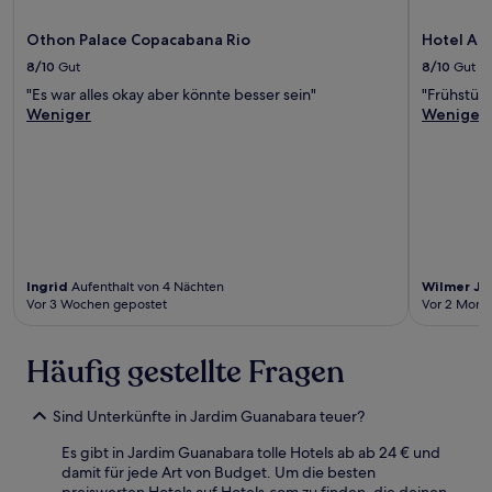
Othon Palace Copacabana Rio
Hotel Atl
8/10
Gut
8/10
Gut
"Es war alles okay aber könnte besser sein"
"Frühstüc
Weniger
Weniger
Ingrid
Aufenthalt von 4 Nächten
Wilmer Ju
Vor 3 Wochen gepostet
Vor 2 Mona
Häufig gestellte Fragen
Sind Unterkünfte in Jardim Guanabara teuer?
Es gibt in Jardim Guanabara tolle Hotels ab ab 24 € und
damit für jede Art von Budget. Um die besten