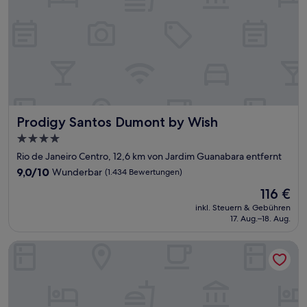
Prodigy Santos Dumont by Wish
Prodigy Santos Dumont by Wish
4.0-
Sterne-
Rio de Janeiro Centro, 12,6 km von Jardim Guanabara entfernt
Unterkunft
9.0
9,0/10
Wunderbar
(1.434 Bewertungen)
von
Der
116 €
10,
Preis
Wunderbar,
inkl. Steuern & Gebühren
beträgt
17. Aug.–18. Aug.
(1.434
116 €
Bewertungen)
Vila Galé Rio de Janeiro