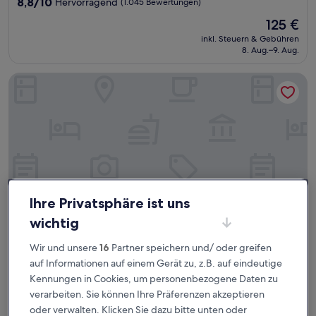
8.8
8,8/10
Hervorragend
(1.045 Bewertungen)
von
Der
125 €
10,
Preis
Hervorragend,
inkl. Steuern & Gebühren
beträgt
8. Aug.–9. Aug.
(1.045
125 €
Bewertungen)
Rio Aeroporto Hotel Galeão
Ihre Privatsphäre ist uns
wichtig
Wir und unsere
16
Partner speichern und/ oder greifen
Rio Aeroporto Hotel Galeão
Rio Aeroporto Hotel Galeão
auf Informationen auf einem Gerät zu, z.B. auf eindeutige
3.0-
Kennungen in Cookies, um personenbezogene Daten zu
Sterne-
4 km von Jardim Guanabara entfernt
verarbeiten. Sie können Ihre Präferenzen akzeptieren
Unterkunft
7.4
7,4/10
Gut
(1.157 Bewertungen)
oder verwalten. Klicken Sie dazu bitte unten oder