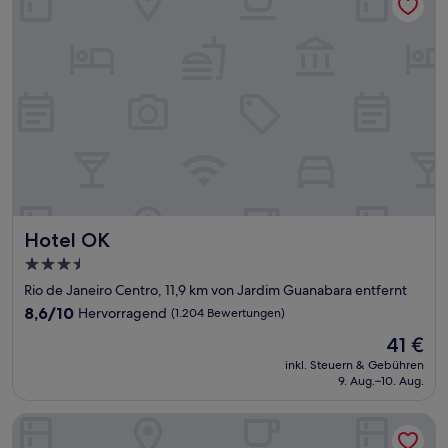
Hotel OK
Hotel OK
3.5-
Sterne-
Rio de Janeiro Centro, 11,9 km von Jardim Guanabara entfernt
Unterkunft
8.6
8,6/10
Hervorragend
(1.204 Bewertungen)
von
Der
41 €
10,
Preis
Hervorragend,
inkl. Steuern & Gebühren
beträgt
9. Aug.–10. Aug.
(1.204
41 €
Bewertungen)
Hotel Villa Rica