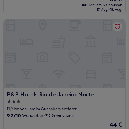
Preis
Wunderbar,
inkl. Steuern & Gebühren
beträgt
17. Aug.–18. Aug.
(957
60 €
Bewertungen)
B&B Hotels Rio de Janeiro Norte
B&B Hotels Rio de Janeiro Norte
B&B Hotels Rio de Janeiro Norte
3.0-
Sterne-
11,9 km von Jardim Guanabara entfernt
Unterkunft
9.2
9,2/10
Wunderbar
(713 Bewertungen)
von
Der
44 €
10,
Preis