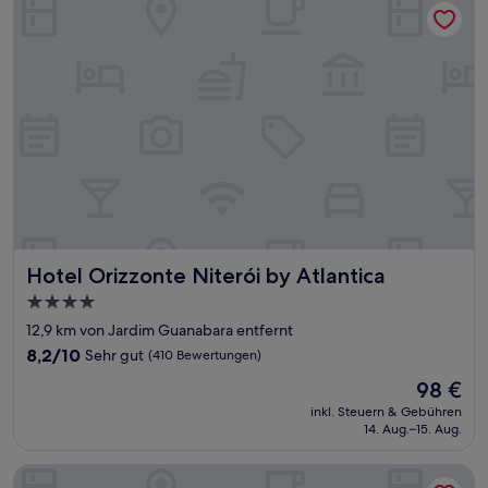
Hotel Orizzonte Niterói by Atlantica
Hotel Orizzonte Niterói by Atlantica
4.0-
Sterne-
12,9 km von Jardim Guanabara entfernt
Unterkunft
8.2
8,2/10
Sehr gut
(410 Bewertungen)
von
Der
98 €
10,
Preis
Sehr
inkl. Steuern & Gebühren
beträgt
14. Aug.–15. Aug.
gut,
98 €
(410
Bewertungen)
Hotel OK