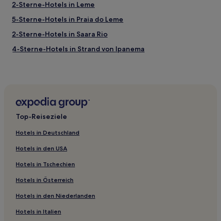
2-Sterne-Hotels in Leme
5-Sterne-Hotels in Praia do Leme
2-Sterne-Hotels in Saara Rio
4-Sterne-Hotels in Strand von Ipanema
2-Sterne-Hotels in Strand von Ipanema
4-Sterne-Hotels in Avenida Atlantica
3-Sterne-Hotels in Avenida Atlantica
5-Sterne-Hotels in Strand von Pepino
Top-Reiseziele
3-Sterne-Hotels in Jacarepaguá
Hotels in Deutschland
2-Sterne-Hotels in Vidigal
Hotels in den USA
2-Sterne-Hotels in Rua Farme de Amoedo
Hotels in Tschechien
2-Sterne-Hotels in Laranjeiras
Hotels in Österreich
5-Sterne-Hotels in Copacabana
Hotels in den Niederlanden
Hostels in Praia do Leblon
Gasthäuser in Praia do Flamengo
Hotels in Italien