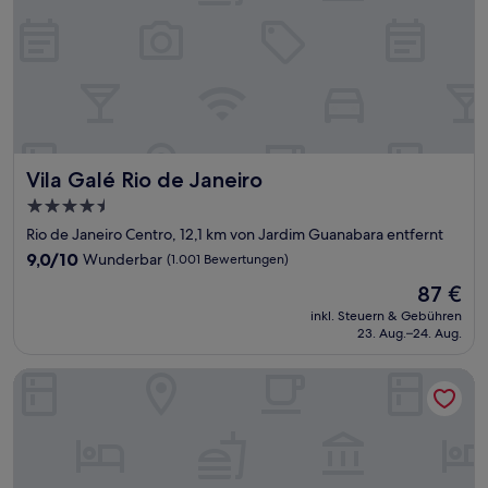
Vila Galé Rio de Janeiro
Vila Galé Rio de Janeiro
4.5-
Sterne-
Rio de Janeiro Centro, 12,1 km von Jardim Guanabara entfernt
Unterkunft
9.0
9,0/10
Wunderbar
(1.001 Bewertungen)
von
Der
87 €
10,
Preis
Wunderbar,
inkl. Steuern & Gebühren
beträgt
23. Aug.–24. Aug.
(1.001
87 €
Bewertungen)
Windsor Asturias Hotel