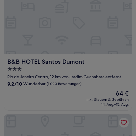
B&B HOTEL Santos Dumont
B&B HOTEL Santos Dumont
3.0-
Sterne-
Rio de Janeiro Centro, 12 km von Jardim Guanabara entfernt
Unterkunft
9.2
9,2/10
Wunderbar
(1.020 Bewertungen)
von
Der
64 €
10,
Preis
Wunderbar,
inkl. Steuern & Gebühren
beträgt
14. Aug.–15. Aug.
(1.020
64 €
Bewertungen)
Fluminense Hotel