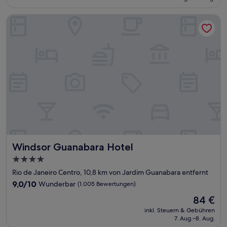
96 €
Bewertungen)
Windsor Guanabara Hotel
Windsor Guanabara Hotel
Windsor Guanabara Hotel
4.0-
Sterne-
Rio de Janeiro Centro, 10,8 km von Jardim Guanabara entfernt
Unterkunft
9.0
9,0/10
Wunderbar
(1.005 Bewertungen)
von
Der
84 €
10,
Preis
Wunderbar,
inkl. Steuern & Gebühren
beträgt
7. Aug.–8. Aug.
(1.005
84 €