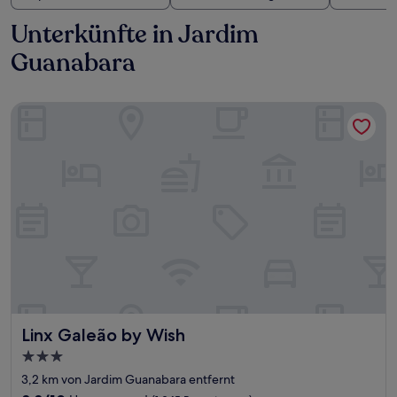
Unterkünfte in Jardim
Guanabara
Linx Galeão by Wish
Linx Galeão by Wish
Linx Galeão by Wish
3.0-
Sterne-
3,2 km von Jardim Guanabara entfernt
Unterkunft