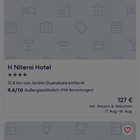
H Niteroi Hotel
H Niteroi Hotel
4.0-
Sterne-
13,8 km von Jardim Guanabara entfernt
Unterkunft
9.4
9,4/10
Außergewöhnlich
(998 Bewertungen)
von
Der
127 €
10,
Preis
Außergewöhnlich,
inkl. Steuern & Gebühren
beträgt
17. Aug.–18. Aug.
(998
127 €
Bewertungen)
B&B HOTEL Santos Dumont