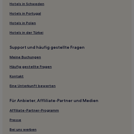
Ferienwohnungen in Ökologischer Park Marapendi
Hotels in Schweden
Pousadas in Piratininga Strand
Hotels in Portugal
Gasthäuser in Bundesstaat Rio de Janeiro
Hotels in Polen
Pousadas in Bundesstaat Rio de Janeiro
Hotels in der Türkei
Hostels in Bundesstaat Rio de Janeiro
Support und häufig gestellte Fragen
Hostels in Leme
Hostels in Niterói
Meine Buchungen
Pousadas in Rio de Janeiro
Häufig gestellte Fragen
Gasthäuser in Rio de Janeiro
Kontakt
Aparthotels in Rio de Janeiro
Eine Unterkunft bewerten
Motels in Rio de Janeiro
Für Anbieter, Affliliate-Partner und Medien
Aparthotels in Tijuca-See
Affiliate-Partner-Programm
Ferienwohnungen in Copacabana
Aparthotels in Copacabana
Presse
Ferienwohnungen in Avenida Atlantica
Bei uns werben