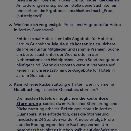
preiswerten Hotels auf Hotels.com zu finden, die deinen
Anforderungen entsprechen, stelle deine Suchfilter ein
und sortiere die Ergebnisse anschließend nach „Preis
(aufsteigend)".
Wie finde ich vergünstigte Preise und Angebote für Hotels
in Jardim Guanabara?
Entdecke auf Hotels.com tolle Angebote für Hotels in
Jardim Guanabara.
Melde dich kostenlos an
, sichere
dir Preise nur für Mitglieder und sammle Prämien. Suche
am besten auch unter der Woche oder in der
Nebensaison nach Hotelpreisen, wenn Sonderangebote
häufiger sind. Wenn du spontan verreist, verpasse auf
keinen Fall unsere Last-minute-Angebote für Hotels in
Jardim Guanabara.
Kann ich eine Rückerstattung erhalten, wenn ich meine
Hotelbuchung in Jardim Guanabara storniere?
Die meisten
Hotels ermöglichen die kostenlose
Stornierung
, sodass du im Falle einer Stornierung eine
Rückerstattung erhältst. Bei einigen Hotels in Jardim
Guanabara ist es erforderlich, dass die Stornierung
mindestens 24 Stunden vor der Anreise erfolgt. Prüfe
also die Bedingungen deiner Buchung vorher. Um
besonders beruhigt zu buchen, wähle auf der Seite mit