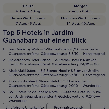
Heute
Morgen
6. Aug. - 7. Aug.
7. Aug. - 8. Aug.
Dieses Wochenende
Nächstes Wochenende
7. Aug. - 9. Aug.
14. Aug. - 16. Aug.
Top 5 Hotels in Jardim
Guanabara auf einen Blick
Linx Galeão by Wish
— 3-Sterne-Hotel in 3,2 km von Jardim
Guanabara entfernt. Gästebewertung: 8,8/10 — Hervorragend.
Rio Aeroporto Hotel Galeão
— 3-Sterne-Hotel in 4 km von
Jardim Guanabara entfernt. Gästebewertung: 7,4/10 — Gut.
Matiz Multi Suítes
— 3.5-Sterne-Hotel in 8,3 km von Jardim
Guanabara entfernt. Gästebewertung: 8,6/10 — Hervorragend.
Saionara Hotel
— 3-Sterne-Hotel in 11,5 km von Jardim
Guanabara entfernt. Gästebewertung: 9,0/10 — Wunderbar.
B&B Hotels Rio de Janeiro Norte
— 3-Sterne-Hotel in 11,9 km
von Jardim Guanabara entfernt. Gästebewertung: 9,2/10 —
Wunderbar.
Empfohlene Unterkünfte
Preis (aufsteigend)
Ent