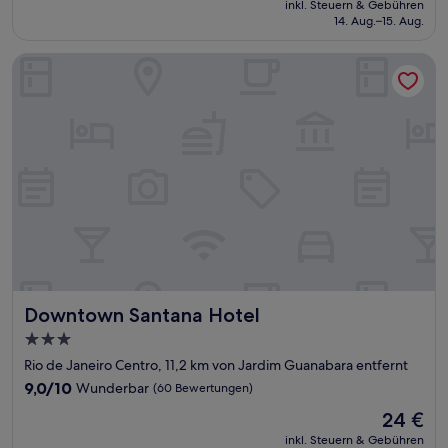
Wunderbar,
inkl. Steuern & Gebühren
beträgt
14. Aug.–15. Aug.
(713
44 €
Bewertungen)
Downtown Santana Hotel
Downtown Santana Hotel
Downtown Santana Hotel
3.0-
Sterne-
Rio de Janeiro Centro, 11,2 km von Jardim Guanabara entfernt
Unterkunft
9.0
9,0/10
Wunderbar
(60 Bewertungen)
von
Der
24 €
10,
Preis
Wunderbar,
inkl. Steuern & Gebühren