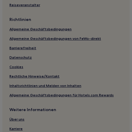
Hotels nahe Laranjeiras Stadion
Reiseveranstalter
Hotels nahe Museu Historico Nacional
Richtlinien
Zumbi: Hotels
Allgemeine Geschäftsbedingungen
Hotels nahe Rio Design Leblon
Allgemeine Geschäftsbedingungen von FeWo-direkt
Hotels nahe Chinesischer Aussichtspunkt
Hotels nahe Strand der Stadt
Barrierefreiheit
Freguesia: Hotels
Datenschutz
Hotels nahe Chinesischer Pavillon
Cookies
Hotels nahe Marina da Glória
Rechtliche Hinweise/Kontakt
Humaitá: Hotels
Inhaltsrichtlinien und Melden von Inhalten
Vasco da Gama: Hotels
Allgemeine Geschäftsbedingungen für Hotels.com Rewards
Hotels nahe Rio de Janeiro Hauptbahnhof
Weitere Informationen
Hotels nahe Bahnhof Rio de Janeiro Deodoro
Rio de Janeiro Hotels
Über uns
Hotels nahe Nationalbibliothek
Karriere