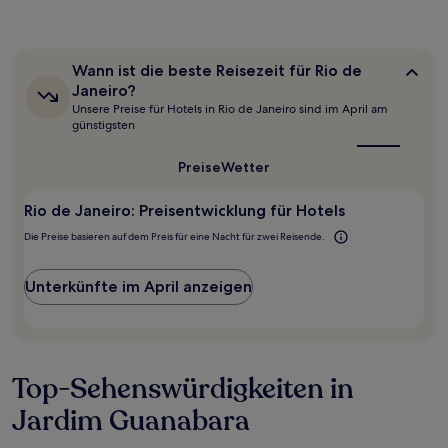
der
in
den
letzten
Wann
Wann ist die beste Reisezeit für Rio de
24 Stunden
ist
Janeiro?
für
die
Unsere Preise für Hotels in Rio de Janeiro sind im April am
beste
einen
günstigsten
Reisezeit
Aufenthalt
für
mit
Rio
Preise
Wetter
1 Übernachtung
de
von
Janeiro?
2 Erwachsenen
Rio de Janeiro: Preisentwicklung für Hotels
gefunden
Die Preise basieren auf dem Preis für eine Nacht für zwei Reisende.
wurde.
Preise
und
Unterkünfte im April anzeigen
Verfügbarkeiten
können
sich
ändern.
Es
Top-Sehenswürdigkeiten in
können
zusätzliche
Jardim Guanabara
Bedingungen
gelten.