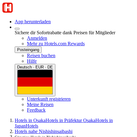
App herunterladen
Sichere dir Sofortrabatte dank Preisen für Mitglieder
Anmelden
Mehr zu Hotels.com Rewards
Posteingang
Reisen buchen
Hilfe
Deutsch · EUR · DE
Unterkunft registrieren
Meine Reisen
Feedback
Hotels in Osaka
Hotels in Präfektur Osaka
Hotels in
Japan
Hotels
Hotels nahe Nishishinsaibashi