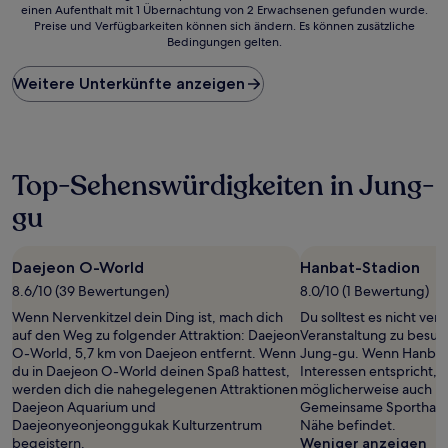
einen Aufenthalt mit 1 Übernachtung von 2 Erwachsenen gefunden wurde.
ist
Preise und Verfügbarkeiten können sich ändern. Es können zusätzliche
der
Bedingungen gelten.
niedrigste
Preis
Weitere Unterkünfte anzeigen
pro
Nacht,
der
in
den
letzten
Top-Sehenswürdigkeiten in Jung-
24 Stunden
gu
für
einen
Aufenthalt
mit
Daejeon O-World
Hanbat-Stadion
1 Übernachtung
8.6/10 (39 Bewertungen)
8.0/10 (1 Bewertung)
von
Wenn Nervenkitzel dein Ding ist, mach dich
Du solltest es nicht ver
2 Erwachsenen
auf den Weg zu folgender Attraktion: Daejeon
Veranstaltung zu besuc
gefunden
O-World, 5,7 km von Daejeon entfernt. Wenn
Jung-gu. Wenn Hanbat
wurde.
du in Daejeon O-World deinen Spaß hattest,
Interessen entspricht, s
Preise
werden dich die nahegelegenen Attraktionen
möglicherweise auch N
und
Daejeon Aquarium und
Gemeinsame Sporthalle 
Verfügbarkeiten
Daejeonyeonjeonggukak Kulturzentrum
Nähe befindet.
können
begeistern.
Weniger anzeigen
sich