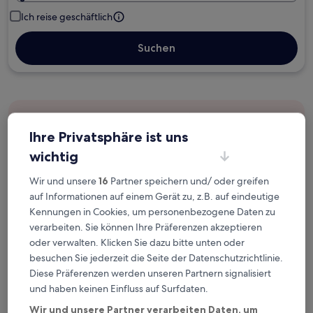
Ich reise geschäftlich
Suchen
Kostenlose Stornierung bei
Planänderungen
Ihre Privatsphäre ist uns
wichtig
Verdiene Prämien für jede
Wir und unsere
16
Partner speichern und/ oder greifen
wahrgenommene Übernachtung
auf Informationen auf einem Gerät zu, z.B. auf eindeutige
Kennungen in Cookies, um personenbezogene Daten zu
Mehr sparen mit Preisen für Mitglieder
verarbeiten. Sie können Ihre Präferenzen akzeptieren
oder verwalten. Klicken Sie dazu bitte unten oder
besuchen Sie jederzeit die Seite der Datenschutzrichtlinie.
Diese Präferenzen werden unseren Partnern signalisiert
Überprüfe die Preise für diese Daten
und haben keinen Einfluss auf Surfdaten.
Heute
Morgen
Wir und unsere Partner verarbeiten Daten, um