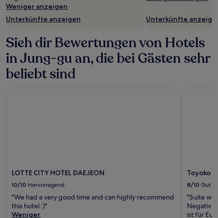
Weniger anzeigen
ändern.
Es
Unterkünfte anzeigen
Unterkünfte anzeige
können
zusätzliche
Sieh dir Bewertungen von Hotels
Bedingungen
gelten.
in Jung-gu an, die bei Gästen sehr
beliebt sind
LOTTE CITY HOTEL DAEJEON
Toyoko In
LOTTE CITY HOTEL DAEJEON
Toyoko I
10/10
Hervorragend
8/10
Gut
"We had a very good time and can highly recommend
"Suite wa
this hotel :)"
Negativ w
Weniger
ist für Eu