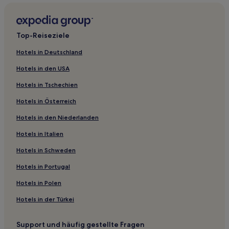
Kong-Mal Hotels
Namdari Hotels
Top-Reiseziele
Hotels nahe Station Seodaejeon Negeori
Hotels in Deutschland
Janggun-Myeon Hotels
Hotels in den USA
Daejeon Hotels
Hotels in Tschechien
Yeongi-Myeon: Hotels
Hotels in Österreich
Sintanjin-Dong Hotels
Hotels in den Niederlanden
Yeonseo-Myeon Hotels
Hotels in Italien
Kimsan Hotels
Hotels nahe Hauptsitz des Daedeok Techno Valley
Hotels in Schweden
Yuseong: Hotels
Hotels in Portugal
Hotels nahe Yuseong-Heißquellen
Hotels in Polen
Sanso-Gol: Hotels
Hotels in der Türkei
Chul-Gol: Hotels
Support und häufig gestellte Fragen
Hotels nahe Hanbat Arboretum