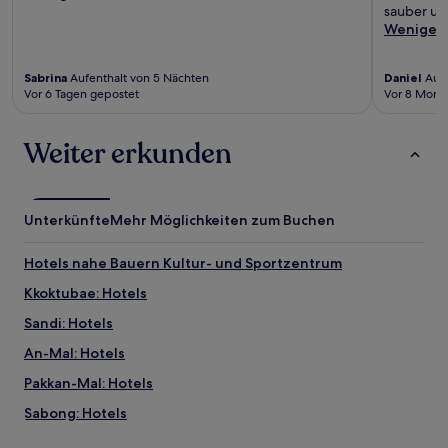
sauber und
Weniger
Sabrina
Aufenthalt von 5 Nächten
Daniel
Aufe
Vor 6 Tagen gepostet
Vor 8 Mona
Weiter erkunden
Unterkünfte
Mehr Möglichkeiten zum Buchen
Hotels nahe Bauern Kultur- und Sportzentrum
Kkoktubae: Hotels
Sandi: Hotels
An-Mal: Hotels
Pakkan-Mal: Hotels
Sabong: Hotels
Bugang-Myeon: Hotels