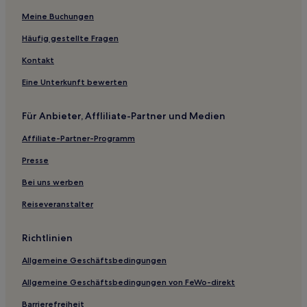
Meine Buchungen
Hotels nahe Naturerholungswald Geumgang
Hotels mit inbegriffenem Frühstück in Daejeon
Häufig gestellte Fragen
Luxus in Daejeon
Kontakt
Günstige in Daejeon
Eine Unterkunft bewerten
Für Anbieter, Affliliate-Partner und Medien
Affiliate-Partner-Programm
Presse
Bei uns werben
Reiseveranstalter
Richtlinien
Allgemeine Geschäftsbedingungen
Allgemeine Geschäftsbedingungen von FeWo-direkt
Barrierefreiheit