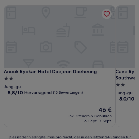
Anook Ryokan Hotel Daejeon Daeheung
Cave Ryok
Anook Ryokan Hotel Daejeon Daeheung
Cave Ryok
Anook Ryokan Hotel Daejeon Daeheung
Cave Ryok
Southwest
2.0-
2.0-
Sterne-
Jung-gu
Sterne-
Unterkunft
8.8
8,8/10
Hervorragend
(15 Bewertungen)
Jung-gu
von
Unterkunf
8.0
8,0/10
S
10,
von
Hervorragend,
Der
46 €
10,
(15
Preis
Sehr
inkl. Steuern & Gebühren
Bewertungen)
beträgt
gut,
6. Sept.–7. Sept.
46 €
(3
Bewertun
Dies
Dies ist der niedrigste Preis pro Nacht, der in den letzten 24 Stunden für