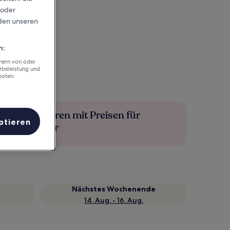
 oder
rden unseren
n:
chern von oder
rbeleistung und
boten.
Mehr sparen mit Preisen für
ptieren
Mitglieder
Nächstes Wochenende
14. Aug. - 16. Aug.