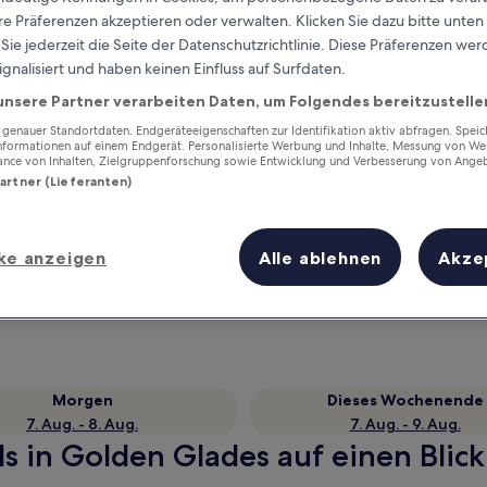
e Präferenzen akzeptieren oder verwalten. Klicken Sie dazu bitte unten
ie jederzeit die Seite der Datenschutzrichtlinie. Diese Präferenzen we
ignalisiert und haben keinen Einfluss auf Surfdaten.
unsere Partner verarbeiten Daten, um Folgendes bereitzustelle
enauer Standortdaten. Endgeräteeigenschaften zur Identifikation aktiv abfragen. Spei
Informationen auf einem Endgerät. Personalisierte Werbung und Inhalte, Messung von We
ance von Inhalten, Zielgruppenforschung sowie Entwicklung und Verbesserung von Ange
Partner (Lieferanten)
Verdiene Prämien für jede
ke anzeigen
Alle ablehnen
Akze
wahrgenommene Übernachtung
Morgen
Dieses Wochenende
7. Aug. - 8. Aug.
7. Aug. - 9. Aug.
s in Golden Glades auf einen Blick