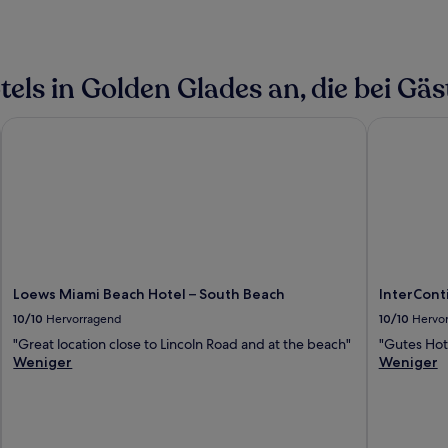
ls in Golden Glades an, die bei Gäst
Loews Miami Beach Hotel – South Beach
InterConti
Loews Miami Beach Hotel – South Beach
InterCont
10/10
Hervorragend
10/10
Hervo
"Great location close to Lincoln Road and at the beach"
"Gutes Hote
Weniger
Weniger