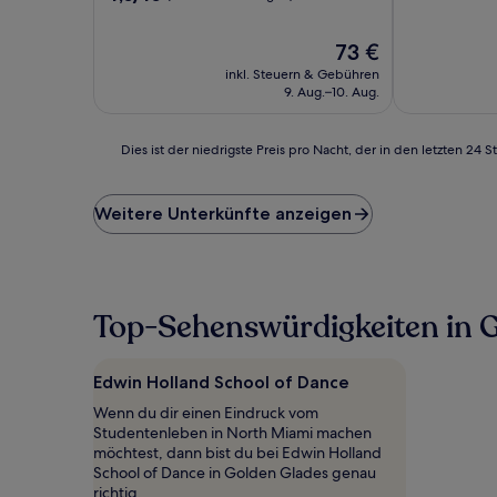
10,
von
Gut,
10,
Der
73 €
(112
(1.300
Preis
Bewertunge
Bewertungen)
inkl. Steuern & Gebühren
beträgt
9. Aug.–10. Aug.
73 €
Dies
Dies ist der niedrigste Preis pro Nacht, der in den letzten 
ist
der
niedrigste
Weitere Unterkünfte anzeigen
Preis
pro
Nacht,
der
in
Top-Sehenswürdigkeiten in 
den
letzten
24 Stunden
Edwin Holland School of Dance
für
einen
Wenn du dir einen Eindruck vom
Aufenthalt
Studentenleben in North Miami machen
mit
möchtest, dann bist du bei Edwin Holland
1 Übernachtung
School of Dance in Golden Glades genau
von
richtig.