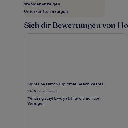
2 Erwachsenen
Weniger anzeigen
gefunden
Unterkünfte anzeigen
wurde.
Preise
Sieh dir Bewertungen von Hote
und
Verfügbarkeiten
können
Signia by Hilton Diplomat Beach Resort
sich
ändern.
Es
können
zusätzliche
Bedingungen
gelten.
Signia by Hilton Diplomat Beach Resort
10/10
Hervorragend
"Amazing stay! Lovely staff and amenities"
Weniger