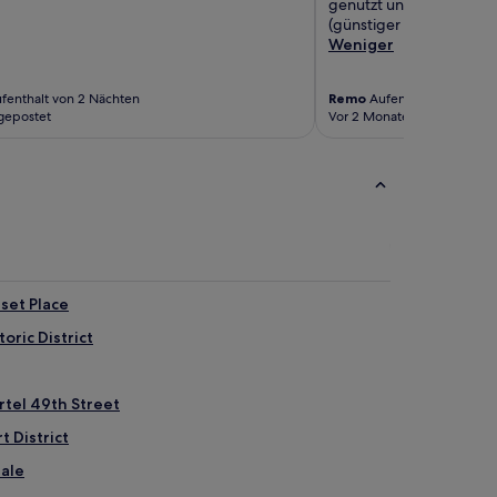
genutzt und nicht das Va
(günstiger als Valet)."
Weniger
fenthalt von 2 Nächten
Remo
Aufenthalt von 2 Nä
gepostet
Vor 2 Monaten gepostet
set Place
oric District
rtel 49th Street
 District
dale