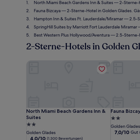
North Miami Beach Gardens Inn & Suites
— 2-Sterne-H
Fauna Bizcaya
— 2-Sterne-Hotel in Golden Glades. Gä
Hampton Inn & Suites Ft. Lauderdale/Miramar
— 2.5-St
SpringHill Suites by Marriott Fort Lauderdale Miramar
—
Best Western Plus Hollywood/Aventura
— 2.5-Sterne-H
2-Sterne-Hotels in Golden G
North Miami Beach Gardens Inn & Suites
Fauna Bizcay
North Miami Beach Gardens Inn & Suites
Fauna Bizcay
North Miami Beach Gardens Inn &
Fauna Bizca
Suites
2.0-
2.0-
Sterne-
Golden Glades
Sterne-
Unterkunft
7.0
7,0/10
Gut
Golden Glades
von
Unterkunft
4.0
4,0/10
(1.300 Bewertungen)