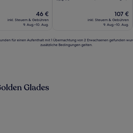
von
10,
Der
Der
46 €
107 €
Wunderbar,
Preis
Preis
n)
(1.018
inkl. Steuern & Gebühren
inkl. Steuern & Gebühren
beträgt
beträgt
Bewertungen)
9. Aug.–10. Aug.
9. Aug.–10. Aug.
46 €
107 €
24 Stunden für einen Aufenthalt mit 1 Übernachtung von 2 Erwachsenen gefunden wu
zusätzliche Bedingungen gelten.
Golden Glades