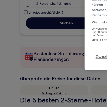
2 Reisende, 1 Zimmer
können Ihr
besuchen S
Ich reise geschäftlich
Partnern s
Wir und 
Suchen
Verwendung g
Zugriff auf 
der Perform
Liste der 
Kostenlose Stornierung bei
Zwec
Planänderungen
Überprüfe die Preise für diese Daten
Heute
6. Aug. - 7. Aug.
Die 5 besten 2-Sterne-Hotel