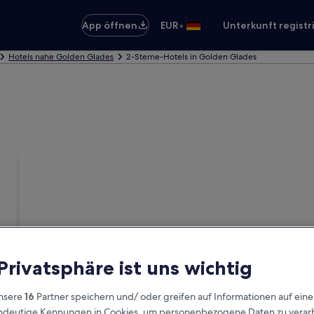
•
App öffnen
EUR
Unterkunft registr
Hotels nahe Golden Glades
2-Sterne-Hotels in Golden Glades
 Privatsphäre ist uns wichtig
nsere
16
Partner speichern und/ oder greifen auf Informationen auf ein
eindeutige Kennungen in Cookies, um personenbezogene Daten zu verarb