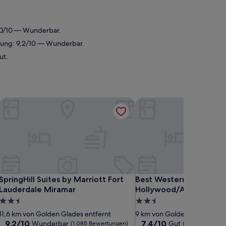
9,0/10 — Wunderbar.
tung: 9,2/10 — Wunderbar.
ut.
/Miramar
SpringHill Suites by Marriott Fort Lauderdale Miramar
Best Western Plus Holl
/Miramar
SpringHill Suites by Marriott Fort Lauderdale Miramar
Best Western Plus Holl
SpringHill Suites by Marriott Fort
Best Western Plus
Lauderdale Miramar
Hollywood/Aventura
2.5-
2.5-
Sterne-
Sterne-
11,6 km von Golden Glades entfernt
9 km von Golden Glades ent
Unterkunft
Unterkunft
9.2
7.4
9,2/10
7,4/10
Wunderbar
Gut
(1.085 Bewertungen)
(1.489 Bewertu