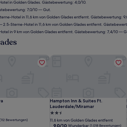
otel in Golden Glades. Gästebewertung: 4,0/10.
stebewertung: 7,0/10 — Gut.
erne-Hotel in 11,6 km von Golden Glades entfernt. Gästebewertung: 
 2.5-Sterne-Hotel in 11,6 km von Golden Glades entfernt. Gästebewer
otel in 9 km von Golden Glades entfernt. Gästebewertung: 7,4/10 — G
lades
a
Hampton Inn & Suites Ft. Lauderdale
a
Hampton Inn & Suites Ft. Lauderdale
ya
Hampton Inn & Suites Ft.
Lauderdale/Miramar
2.5-
Sterne-
(112 Bewertungen)
11,6 km von Golden Glades entfernt
Unterkunft
9.0
9,0/10
Wunderbar
(1.018 Bewertungen)