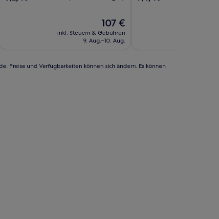
von
von
10,
10,
Der
107 €
Wunderbar,
Gut,
Preis
(1.085
(1.489
inkl. Steuern & Gebühren
inkl. Steu
beträgt
Bewertungen)
Bewertungen)
9. Aug.–10. Aug.
12
107 €
rde. Preise und Verfügbarkeiten können sich ändern. Es können