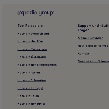
3-Sterne-Hotels in Brickell
2-Sterne-Hotels in Miami Beach Boardwalk
5-Sterne-Hotels in Miami Beach Boardwalk
5-Sterne-Hotels in Haulover Sandbar
Top-Reiseziele
Support und häufi
Fragen
2-Sterne-Hotels in Hollywood Beach
Hotels in Deutschland
4-Sterne-Hotels in Espanola Way
Meine Buchungen
Hotels in den USA
4-Sterne-Hotels in Cuban Memorial Boulevard
Häufig gestellte Fra
Hotels in Tschechien
4-Sterne-Hotels in Shoppingviertel Miami Design
Kontakt
Hotels in Österreich
3-Sterne-Hotels in Einkaufsviertel an der Collins A
Eine Unterkunft bew
Hotels in den Niederlanden
Villen in Ives Estates Park
Hotels in Italien
Villen in North Shore Open Space Park
Hotels in Schweden
Motels in Miami
Hotels in Portugal
Hotels mit Küchenzeile in North Beach
Hotels in Polen
Hotels mit inbegriffenem Frühstück nahe Miami Ga
Hotels mit Parkplatz in Miami Springs
Hotels in der Türkei