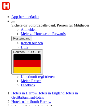
App herunterladen
Sichere dir Sofortrabatte dank Preisen für Mitglieder
Anmelden
Mehr zu Hotels.com Rewards
Posteingang
Reisen buchen
Hilfe
Deutsch · EUR · DE
Unterkunft registrieren
Meine Reisen
Feedback
Hotels in Harrow
Hotels in England
Hotels in
Großbritannien
Hotels
Hotels nahe South Harrow