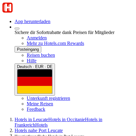
App herunterladen
Sichere dir Sofortrabatte dank Preisen für Mitglieder
Anmelden
Mehr zu Hotels.com Rewards
Posteingang
Reisen buchen
Hilfe
Deutsch · EUR · DE
Unterkunft registrieren
Meine Reisen
Feedback
Hotels in Leucate
Hotels in Occitanie
Hotels in
Frankreich
Hotels
Hotels nahe Port Leucate