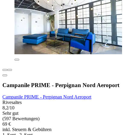
Campanile PRIME - Perpignan Nord Aeroport
Campanile PRIME - Perpignan Nord Aeroport
Rivesaltes
8,2/10
Sehr gut
(597 Bewertungen)
69 €
inkl. Steuern & Gebühren
1. Sept.–2. Sept.