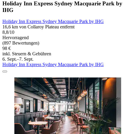
Holiday Inn Express Sydney Macquarie Park by
IHG
Holiday Inn Express Sydney Macquarie Park by IHG
16,6 km von Collaroy Plateau entfernt
8,8/10
Hervorragend
(897 Bewertungen)
98 €
inkl. Steuern & Gebühren
6. Sept.–7. Sept.
Holiday Inn Express Sydney Macquarie Park by IHG