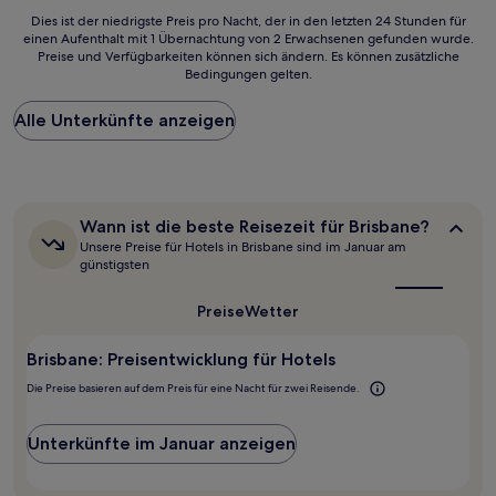
Dies
Dies ist der niedrigste Preis pro Nacht, der in den letzten 24 Stunden für
einen Aufenthalt mit 1 Übernachtung von 2 Erwachsenen gefunden wurde.
ist
Preise und Verfügbarkeiten können sich ändern. Es können zusätzliche
der
Bedingungen gelten.
niedrigste
Preis
Alle Unterkünfte anzeigen
pro
Nacht,
der
in
den
letzten
Wann
Wann ist die beste Reisezeit für Brisbane?
24 Stunden
ist
Unsere Preise für Hotels in Brisbane sind im Januar am
für
die
günstigsten
beste
einen
Reisezeit
Aufenthalt
Preise
Wetter
für
mit
Brisbane?
1 Übernachtung
Brisbane: Preisentwicklung für Hotels
von
2 Erwachsenen
Die Preise basieren auf dem Preis für eine Nacht für zwei Reisende.
gefunden
wurde.
Preise
Unterkünfte im Januar anzeigen
und
Verfügbarkeiten