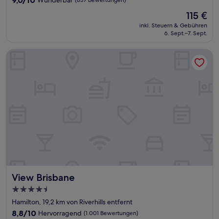
9,0/10
Wunderbar
(837 Bewertungen)
von
Der
115 €
10,
Preis
Wunderbar,
inkl. Steuern & Gebühren
beträgt
6. Sept.–7. Sept.
(837
115 €
Bewertungen)
View Brisbane
View Brisbane
View Brisbane
4.5-
Sterne-
Hamilton, 19,2 km von Riverhills entfernt
Unterkunft
8.8
8,8/10
Hervorragend
(1.001 Bewertungen)