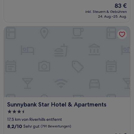
von
Der
83 €
10,
Preis
Gut,
inkl. Steuern & Gebühren
beträgt
24. Aug.–25. Aug.
(557
83 €
Bewertungen)
Sunnybank Star Hotel & Apartments
Sunnybank Star Hotel & Apartments
Sunnybank Star Hotel & Apartments
3.5-
Sterne-
17,5 km von Riverhills entfernt
Unterkunft
8.2
8,2/10
Sehr gut
(791 Bewertungen)
von