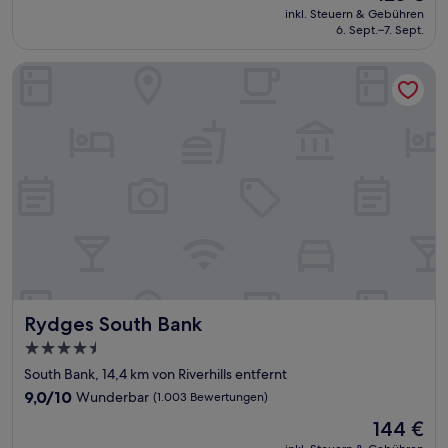
Preis
Hervorragend,
inkl. Steuern & Gebühren
beträgt
6. Sept.–7. Sept.
(1.001
123 €
Bewertungen)
Rydges South Bank
Rydges South Bank
Rydges South Bank
4.5-
Sterne-
South Bank, 14,4 km von Riverhills entfernt
Unterkunft
9.0
9,0/10
Wunderbar
(1.003 Bewertungen)
von
Der
144 €
10,
Preis