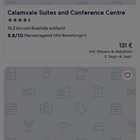
Calamvale Suites and Conference Centre
Calamvale Suites and Conference Centre
4.5-
Sterne-
15,2 km von Riverhills entfernt
Unterkunft
8.8
8,8/10
Hervorragend
(456 Bewertungen)
von
Der
131 €
10,
Preis
Hervorragend,
inkl. Steuern & Gebühren
beträgt
3. Sept.–4. Sept.
(456
131 €
Bewertungen)
Swiss-Belhotel Woolloongabba, Brisbane