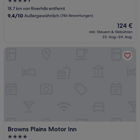
4.5-
Sterne-
18,7 km von Riverhills entfernt
Unterkunft
9.4
9,4/10
Außergewöhnlich
(786 Bewertungen)
von
Der
124 €
10,
Preis
Außergewöhnlich,
inkl. Steuern & Gebühren
beträgt
23. Aug.–24. Aug.
(786
124 €
Bewertungen)
Browns Plains Motor Inn
Browns Plains Motor Inn
Browns Plains Motor Inn
4.0-