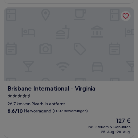
99 €
Bewertungen)
Brisbane International - Virginia
Brisbane International - Virginia
Brisbane International - Virginia
4.5-
Sterne-
26,7 km von Riverhills entfernt
Unterkunft
8.6
8,6/10
Hervorragend
(1.007 Bewertungen)
von
Der
127 €
10,
Preis
Hervorragend,
inkl. Steuern & Gebühren
beträgt
25. Aug.–26. Aug.
(1.007
127 €
Bewertungen)