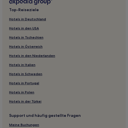
Collingwood Park Hotels
Top-Reiseziele
Hotels nahe Griffith University Nathan Campus
Hotels in Deutschland
Hotels nahe Queensland Tennis Centre
Hotels in den USA
Petrie Terrace: Hotels
Hotels in Tschechien
Indooroopilly: Hotels
Hotels in Österreich
Browns Plains Hotels
Hotels in den Niederlanden
Hotels nahe Castle Hill Blackstone Reserve
Ellen Grove: Hotels
Hotels in Italien
Yamanto Hotels
Hotels in Schweden
Hotels nahe Fährterminal Bretts Wharf
Hotels in Portugal
Highgate Hill: Hotels
Hotels in Polen
Woolloongabba: Hotels
Hotels in der Türkei
Brisbane City: Hotels
Support und häufig gestellte Fragen
Hotels nahe Saint Lucia Golf Links
Hotels nahe Brisbane Botanic Gardens Mt Coot-tha
Meine Buchungen