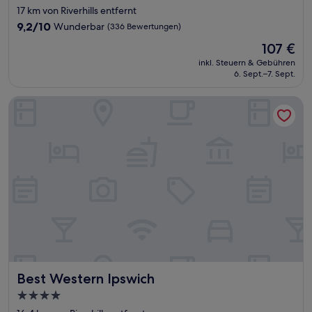
Sterne-
17 km von Riverhills entfernt
Unterkunft
9.2
9,2/10
Wunderbar
(336 Bewertungen)
von
Der
107 €
10,
Preis
Wunderbar,
inkl. Steuern & Gebühren
beträgt
6. Sept.–7. Sept.
(336
107 €
Bewertungen)
Best Western Ipswich
Best Western Ipswich
Best Western Ipswich
4.0-
Sterne-