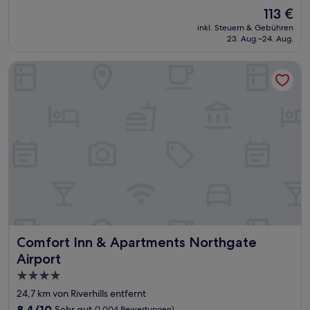
von
Der
113 €
10,
Preis
Hervorragend,
inkl. Steuern & Gebühren
beträgt
23. Aug.–24. Aug.
(1.001
113 €
Bewertungen)
Comfort Inn & Apartments Northgate Airport
Comfort Inn & Apartments Northgate Airport
Comfort Inn & Apartments Northgate
Airport
4.0-
Sterne-
24,7 km von Riverhills entfernt
Unterkunft
8.4
8,4/10
Sehr gut
(1.004 Bewertungen)