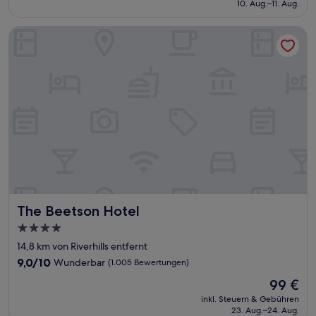
beträgt
10. Aug.–11. Aug.
(881
108 €
Bewertungen)
The Beetson Hotel
The Beetson Hotel
The Beetson Hotel
4.0-
Sterne-
14,8 km von Riverhills entfernt
Unterkunft
9.0
9,0/10
Wunderbar
(1.005 Bewertungen)
von
Der
99 €
10,
Preis
Wunderbar,
inkl. Steuern & Gebühren
beträgt
23. Aug.–24. Aug.
(1.005