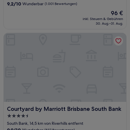
Unterkunft
9.2
9,2/10
Wunderbar
(1.001 Bewertungen)
von
Der
96 €
10,
Preis
Wunderbar,
inkl. Steuern & Gebühren
beträgt
30. Aug.–31. Aug.
(1.001
96 €
Bewertungen)
Courtyard by Marriott Brisbane South Bank
Courtyard by Marriott Brisbane South Bank
Courtyard by Marriott Brisbane South Bank
4.5-
Sterne-
South Bank, 14,5 km von Riverhills entfernt
Unterkunft
9.0