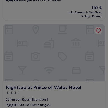
von
Der
116 €
10,
Preis
Sehr
inkl. Steuern & Gebühren
beträgt
9. Aug.–10. Aug.
gut,
116 €
(1.004
Bewertungen)
Nightcap at Prince of Wales Hotel
Nightcap at Prince of Wales Hotel
Nightcap at Prince of Wales Hotel
3.5-
Sterne-
23 km von Riverhills entfernt
Unterkunft
7.6
7,6/10
Gut
(557 Bewertungen)