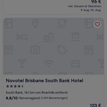
Der
96 €
10,
Preis
Sehr
inkl. Steuern & Gebühren
beträgt
9. Aug.–10. Aug.
gut,
96 €
(791
Bewertungen)
Novotel Brisbane South Bank Hotel
Novotel Brisbane South Bank Hotel
Novotel Brisbane South Bank Hotel
4.5-
Sterne-
South Bank, 14,1 km von Riverhills entfernt
Unterkunft
8.8
8,8/10
Hervorragend
(1.001 Bewertungen)
von
Der
123 €
10,