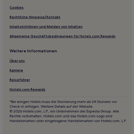
5-Sterne-Hotels in Tamborine Mountain
Cookies
5-Sterne-Hotels in Wilson Outlook Reserve
Rechtliche Hinweise/Kontakt
Motels in Brisbane
Inhaltsrichtlinien und Melden von Inhalten
Gasthäuser in Chirn Park
Allgemeine Geschäftsbedingungen für Hotels.com Rewards
Aparthotels in Broadbeach
Weitere Informationen
Ferienwohnungen in Broadbeach
Ferienwohnungen in South Brisbane
Über uns
Ferienwohnungen in South Bank
Karriere
Ferienwohnungen in Hamilton
Reiseführer
Ferienwohnungen in Streets Beach
Hotels.com Rewards
Hostels in Surfers Paradise
*Bei einigen Hotels muss die Stornierung mehr als 24 Stunden vor
Ferienwohnungen in Budds Beach
Check-in erfolgen. Weitere Details auf der Website.
© 2026 Hotels.com, L.P., ein Unternehmen der Expedia Group. Alle
Aparthotels in Spring Hill
Rechte vorbehalten. Hotels.com und das Hotels.com-Logo sind
Handelsmarken oder eingetragene Handelsmarken von Hotels.com, L.P.
Hostels in Gold Coast
B&B in Gold Coast