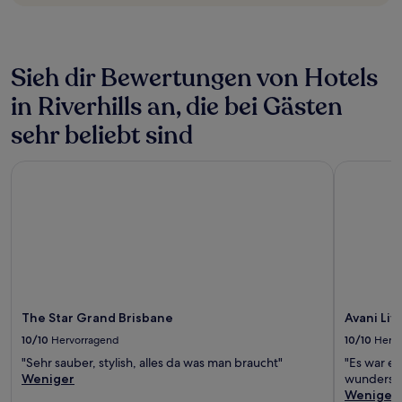
können
sich
ändern.
Es
können
Sieh dir Bewertungen von Hotels
zusätzliche
in Riverhills an, die bei Gästen
Bedingungen
gelten.
sehr beliebt sind
The Star Grand Brisbane
Avani Livi
The Star Grand Brisbane
Avani Li
10/10
Hervorragend
10/10
Herv
"Sehr sauber, stylish, alles da was man braucht"
"Es war e
Weniger
wundersch
Weniger