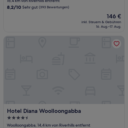
16,4 km von Riverhills entfernt
Unterkunft
8.2
8,2/10
Sehr gut
(393 Bewertungen)
von
Der
146 €
10,
Preis
Sehr
inkl. Steuern & Gebühren
beträgt
16. Aug.–17. Aug.
gut,
146 €
(393
Bewertungen)
Hotel Diana Woolloongabba
Hotel Diana Woolloongabba
Hotel Diana Woolloongabba
4.5-
Sterne-
Woolloongabba, 14,4 km von Riverhills entfernt