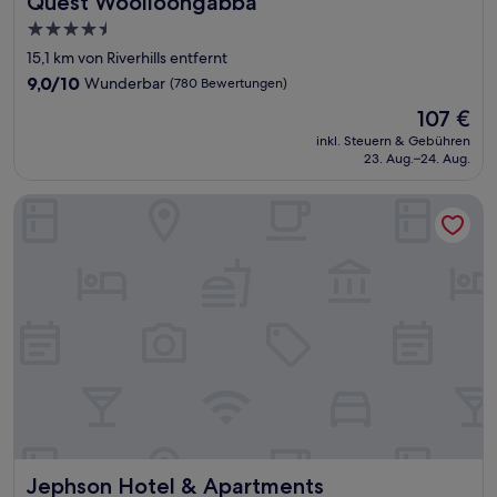
Quest Woolloongabba
4.5-
Sterne-
15,1 km von Riverhills entfernt
Unterkunft
9.0
9,0/10
Wunderbar
(780 Bewertungen)
von
Der
107 €
10,
Preis
Wunderbar,
inkl. Steuern & Gebühren
beträgt
23. Aug.–24. Aug.
(780
107 €
Bewertungen)
Jephson Hotel & Apartments
Jephson Hotel & Apartments
Jephson Hotel & Apartments