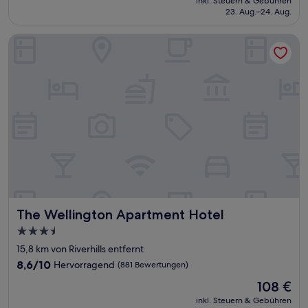
Wunderbar,
inkl. Steuern & Gebühren
beträgt
23. Aug.–24. Aug.
(1.003
144 €
Bewertungen)
The Wellington Apartment Hotel
The Wellington Apartment Hotel
The Wellington Apartment Hotel
3.5-
Sterne-
15,8 km von Riverhills entfernt
Unterkunft
8.6
8,6/10
Hervorragend
(881 Bewertungen)
von
Der
108 €
10,
Preis
Hervorragend,
inkl. Steuern & Gebühren