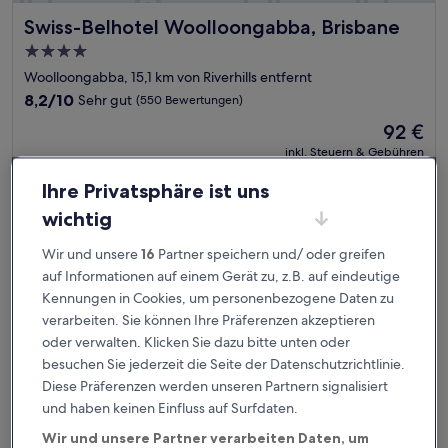
Swiss-Belhotel Woolloongabba, Brisbane
Swiss-Belhotel Woolloongabba, Brisbane
4.0-
Sterne-
Woolloongabba, 15,1 km von Riverhills entfernt
Unterkunft
8.2
8,2/10
Sehr gut
(550 Bewertungen)
von
Der
92 €
10,
Preis
Sehr
inkl. Steuern & Gebühren
beträgt
23. Aug.–24. Aug.
gut,
92 €
(550
Ihre Privatsphäre ist uns
Bewertungen)
Quality Hotel Robertson Gardens
wichtig
Wir und unsere
16
Partner speichern und/ oder greifen
auf Informationen auf einem Gerät zu, z.B. auf eindeutige
Kennungen in Cookies, um personenbezogene Daten zu
verarbeiten. Sie können Ihre Präferenzen akzeptieren
oder verwalten. Klicken Sie dazu bitte unten oder
besuchen Sie jederzeit die Seite der Datenschutzrichtlinie.
Diese Präferenzen werden unseren Partnern signalisiert
und haben keinen Einfluss auf Surfdaten.
Wir und unsere Partner verarbeiten Daten, um