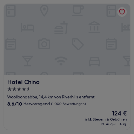
Hotel Chino
Hotel Chino
Hotel Chino
4.5-
Sterne-
Woolloongabba, 14,4 km von Riverhills entfernt
Unterkunft
8.6
8,6/10
Hervorragend
(1.000 Bewertungen)
von
Der
124 €
10,
Preis
Hervorragend,
inkl. Steuern & Gebühren
beträgt
10. Aug.–11. Aug.
(1.000
124 €
Bewertungen)