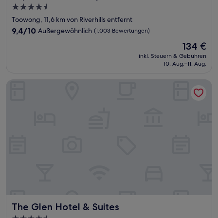
4.5-
Sterne-
Toowong, 11,6 km von Riverhills entfernt
Unterkunft
9.4
9,4/10
Außergewöhnlich
(1.003 Bewertungen)
von
Der
134 €
10,
Preis
Außergewöhnlich,
inkl. Steuern & Gebühren
beträgt
10. Aug.–11. Aug.
(1.003
134 €
Bewertungen)
The Glen Hotel & Suites
The Glen Hotel & Suites
The Glen Hotel & Suites