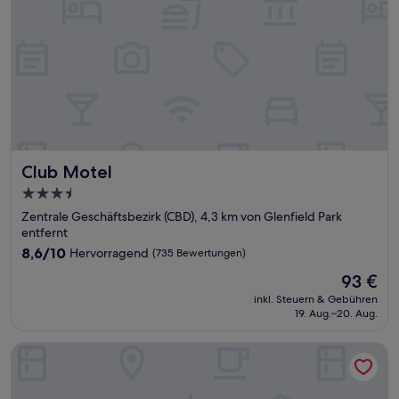
Club Motel
Club Motel
3.5-
Sterne-
Zentrale Geschäftsbezirk (CBD), 4,3 km von Glenfield Park
Unterkunft
entfernt
8.6
8,6/10
Hervorragend
(735 Bewertungen)
von
Der
93 €
10,
Preis
Hervorragend,
inkl. Steuern & Gebühren
beträgt
19. Aug.–20. Aug.
(735
93 €
Bewertungen)
Rsl Club Motel