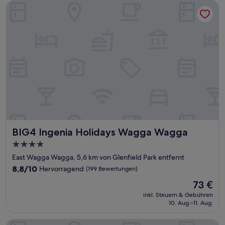
BIG4 Ingenia Holidays Wagga Wagga
BIG4 Ingenia Holidays Wagga Wagga
BIG4 Ingenia Holidays Wagga Wagga
4.0-
Sterne-
East Wagga Wagga, 5,6 km von Glenfield Park entfernt
Unterkunft
8.8
8,8/10
Hervorragend
(199 Bewertungen)
von
Der
73 €
10,
Preis
Hervorragend,
inkl. Steuern & Gebühren
beträgt
10. Aug.–11. Aug.
(199
73 €
Bewertungen)
Centralpoint Motel