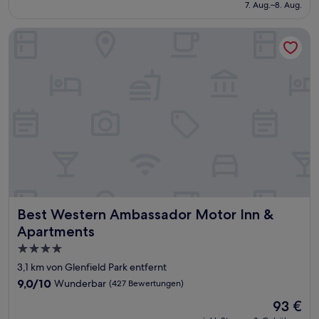
beträgt
7. Aug.–8. Aug.
(767
85 €
Bewertungen)
Best Western Ambassador Motor Inn & Apartments
Best Western Ambassador Motor Inn & Apartments
Best Western Ambassador Motor Inn &
Apartments
4.0-
Sterne-
3,1 km von Glenfield Park entfernt
Unterkunft
9.0
9,0/10
Wunderbar
(427 Bewertungen)
von
Der
93 €
10,
Preis