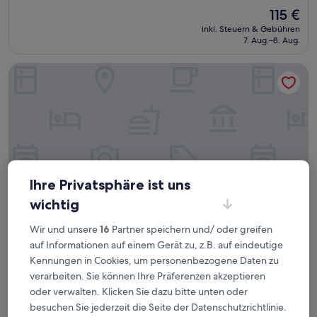
von
Der
115 €
10,
Preis
Außergewöhnlich,
inkl. Steuern & Gebühren
beträgt
7. Aug.–8. Aug.
(110
115 €
Bewertungen)
Carlyle Suites & Apartments
Ihre Privatsphäre ist uns
wichtig
Wir und unsere
16
Partner speichern und/ oder greifen
auf Informationen auf einem Gerät zu, z.B. auf eindeutige
Carlyle Suites & Apartments
Carlyle Suites & Apartments
Kennungen in Cookies, um personenbezogene Daten zu
4.0-
verarbeiten. Sie können Ihre Präferenzen akzeptieren
Sterne-
4,8 km von Glenfield Park entfernt
oder verwalten. Klicken Sie dazu bitte unten oder
Unterkunft
9.4
9,4/10
Außergewöhnlich
(554 Bewertungen)
besuchen Sie jederzeit die Seite der Datenschutzrichtlinie.
von