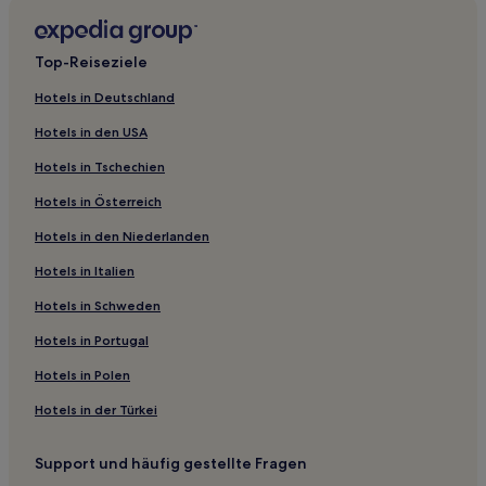
3-Sterne-Hotels in Young
3-Sterne-Hotels in Deniliquin
Top-Reiseziele
4-Sterne-Hotels in Orange
Hotels in Deutschland
3-Sterne-Hotels in Cowra
Hotels in den USA
3-Sterne-Hotels in Barooga
Hotels in Tschechien
3-Sterne-Hotels in Parkes
Hotels in Österreich
2-Sterne-Hotels in Batemans Bay
Hotels in den Niederlanden
Moorong: Hotels
East Wagga Wagga: Hotels
Hotels in Italien
Hotels nahe Botanic Gardens Wagga Wagga
Hotels in Schweden
Hotels nahe Wiradjuri Walking Track Visitor Center
Hotels in Portugal
Trailhead
Hotels in Polen
Mannus Hotels
Hotels in der Türkei
Stadtrat von Wagga Wagga: Hotels
Gobarralong Hotels
Support und häufig gestellte Fragen