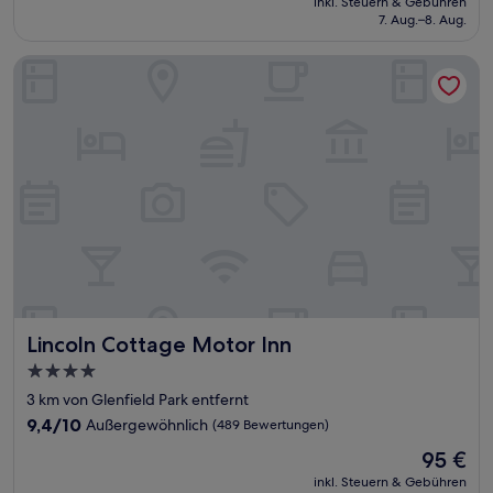
Wunderbar,
inkl. Steuern & Gebühren
beträgt
7. Aug.–8. Aug.
(427
93 €
Bewertungen)
Lincoln Cottage Motor Inn
Lincoln Cottage Motor Inn
Lincoln Cottage Motor Inn
4.0-
Sterne-
3 km von Glenfield Park entfernt
Unterkunft
9.4
9,4/10
Außergewöhnlich
(489 Bewertungen)
von
Der
95 €
10,
Preis
Außergewöhnlich,
inkl. Steuern & Gebühren