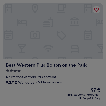
Bewertungen)
Best Western Plus Bolton on the Park
Best Western Plus Bolton on the Park
Best Western Plus Bolton on the Park
4.0-
Sterne-
4,7 km von Glenfield Park entfernt
Unterkunft
9.2
9,2/10
Wunderbar
(549 Bewertungen)
von
Der
97 €
10,
Preis
Wunderbar,
inkl. Steuern & Gebühren
beträgt
21. Aug.–22. Aug.
(549
97 €
Bewertungen)