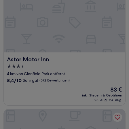
Astor Motor Inn
Astor Motor Inn
3.5-
Sterne-
4 km von Glenfield Park entfernt
Unterkunft
8.4
8,4/10
Sehr gut
(572 Bewertungen)
von
Der
83 €
10,
Preis
Sehr
inkl. Steuern & Gebühren
beträgt
23. Aug.–24. Aug.
gut,
83 €
(572
Bewertungen)
Club Motel