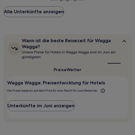
niedrigste
Preis
Alle Unterkünfte anzeigen
pro
Nacht,
der
in
den
letzten
Wann
Wann ist die beste Reisezeit für Wagga
24 Stunden
ist
Wagga?
für
die
Unsere Preise für Hotels in Wagga Wagga sind im Juni am
beste
einen
günstigsten
Reisezeit
Aufenthalt
für
mit
Wagga
Preise
Wetter
1 Übernachtung
Wagga?
von
2 Erwachsenen
Wagga Wagga: Preisentwicklung für Hotels
gefunden
Die Preise basieren auf dem Preis für eine Nacht für zwei Reisende.
wurde.
Preise
und
Unterkünfte im Juni anzeigen
Verfügbarkeiten
können
sich
ändern.
Es