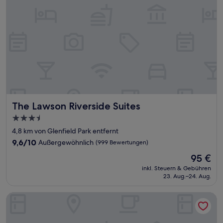
The Lawson Riverside Suites
The Lawson Riverside Suites
3.5-
Sterne-
4,8 km von Glenfield Park entfernt
Unterkunft
9.6
9,6/10
Außergewöhnlich
(999 Bewertungen)
von
Der
95 €
10,
Preis
Außergewöhnlich,
inkl. Steuern & Gebühren
beträgt
23. Aug.–24. Aug.
(999
95 €
Bewertungen)
St Hugh Hotel Wagga Wagga