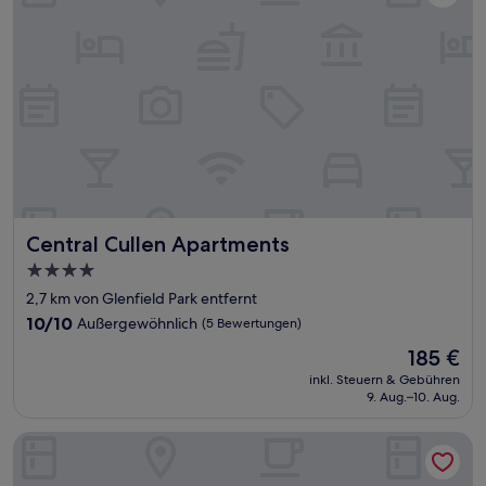
Central Cullen Apartments
Central Cullen Apartments
4.0-
Sterne-
2,7 km von Glenfield Park entfernt
Unterkunft
10.0
10/10
Außergewöhnlich
(5 Bewertungen)
von
Der
185 €
10,
Preis
Außergewöhnlich,
inkl. Steuern & Gebühren
beträgt
9. Aug.–10. Aug.
(5
185 €
Bewertungen)
The Lawson Riverside Suites