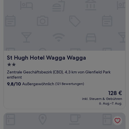
St Hugh Hotel Wagga Wagga
St Hugh Hotel Wagga Wagga
2.0-
Sterne-
Zentrale Geschäftsbezirk (CBD), 4,3 km von Glenfield Park
Unterkunft
entfernt
9.8
9,8/10
Außergewöhnlich
(121 Bewertungen)
von
Der
128 €
10,
Preis
Außergewöhnlich,
inkl. Steuern & Gebühren
beträgt
6. Aug.–7. Aug.
(121
128 €
Bewertungen)
Astor Motor Inn