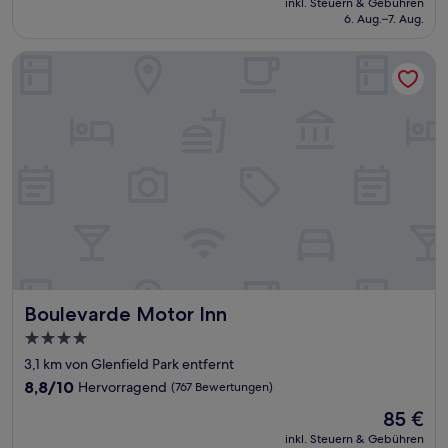
Wunderbar,
inkl. Steuern & Gebühren
beträgt
6. Aug.–7. Aug.
(387
91 €
Bewertungen)
Boulevarde Motor Inn
Boulevarde Motor Inn
Boulevarde Motor Inn
4.0-
Sterne-
3,1 km von Glenfield Park entfernt
Unterkunft
8.8
8,8/10
Hervorragend
(767 Bewertungen)
von
Der
85 €
10,
Preis
Hervorragend,
inkl. Steuern & Gebühren