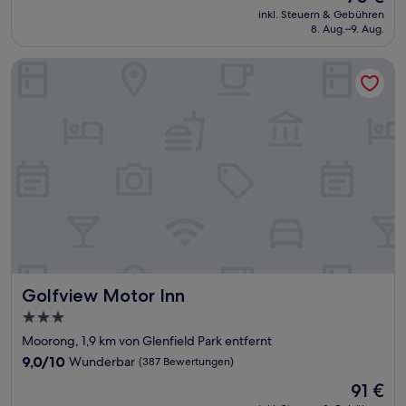
Preis
Sehr
inkl. Steuern & Gebühren
beträgt
8. Aug.–9. Aug.
gut,
70 €
(49
Bewertungen)
Golfview Motor Inn
Golfview Motor Inn
Golfview Motor Inn
3.0-
Sterne-
Moorong, 1,9 km von Glenfield Park entfernt
Unterkunft
9.0
9,0/10
Wunderbar
(387 Bewertungen)
von
Der
91 €
10,
Preis