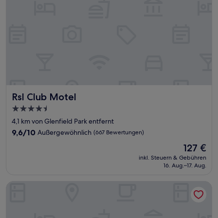
Rsl Club Motel
Rsl Club Motel
4.5-
Sterne-
4,1 km von Glenfield Park entfernt
Unterkunft
9.6
9,6/10
Außergewöhnlich
(667 Bewertungen)
von
Der
127 €
10,
Preis
Außergewöhnlich,
inkl. Steuern & Gebühren
beträgt
16. Aug.–17. Aug.
(667
127 €
Bewertungen)
William Farrer Hotel