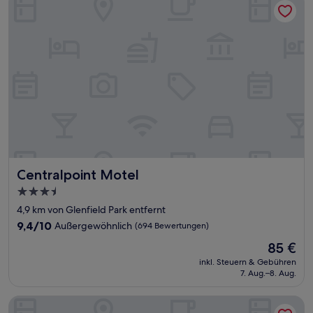
Centralpoint Motel
Centralpoint Motel
3.5-
Sterne-
4,9 km von Glenfield Park entfernt
Unterkunft
9.4
9,4/10
Außergewöhnlich
(694 Bewertungen)
von
Der
85 €
10,
Preis
Außergewöhnlich,
inkl. Steuern & Gebühren
beträgt
7. Aug.–8. Aug.
(694
85 €
Bewertungen)
Garden City Motor Inn