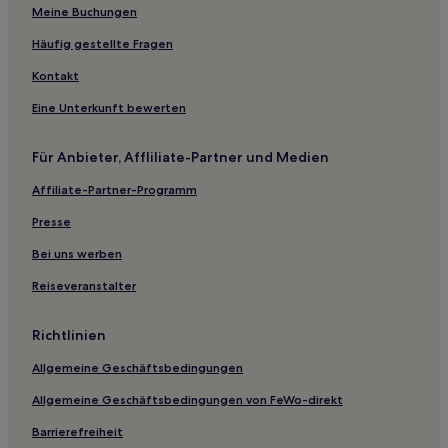
Hotels nahe Tumbarumba-Park
Meine Buchungen
Hotels nahe Temora
Häufig gestellte Fragen
Maxwell Hotels
Kontakt
Hotels nahe Bahnhof Wagga Wagga
Eine Unterkunft bewerten
Little Billabong Hotels
Temora Hotels
Für Anbieter, Affliliate-Partner und Medien
The Gap Hotels
Affiliate-Partner-Programm
Rosewood Hotels
Presse
Brungle Hotels
Bei uns werben
Cartwrights Hill: Hotels
Reiseveranstalter
Hotels nahe Downfall Nature Reserve
Temora Shire: Hotels
Richtlinien
Wagga Wagga Hotels
Allgemeine Geschäftsbedingungen
Boorooma: Hotels
Allgemeine Geschäftsbedingungen von FeWo-direkt
Hotels nahe National Glass Art Gallery
Barrierefreiheit