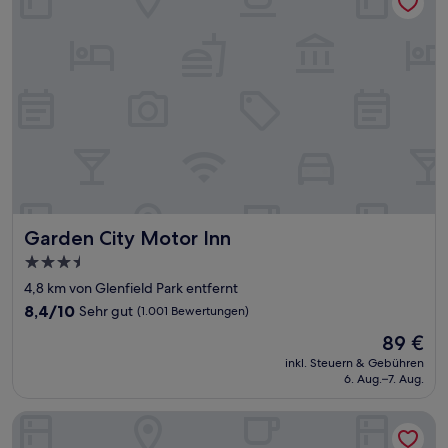
Garden City Motor Inn
Garden City Motor Inn
3.5-
Sterne-
4,8 km von Glenfield Park entfernt
Unterkunft
8.4
8,4/10
Sehr gut
(1.001 Bewertungen)
von
Der
89 €
10,
Preis
Sehr
inkl. Steuern & Gebühren
beträgt
6. Aug.–7. Aug.
gut,
89 €
(1.001
Bewertungen)
Central Cullen Apartments