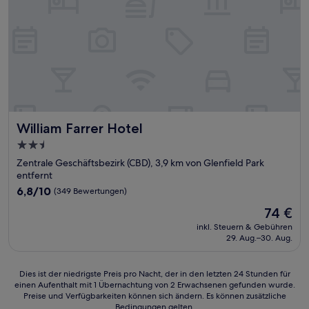
William Farrer Hotel
William Farrer Hotel
2.5-
Sterne-
Zentrale Geschäftsbezirk (CBD), 3,9 km von Glenfield Park
Unterkunft
entfernt
6.8
6,8/10
(349 Bewertungen)
von
Der
74 €
10,
Preis
(349
inkl. Steuern & Gebühren
beträgt
29. Aug.–30. Aug.
Bewertungen)
74 €
Dies
Dies ist der niedrigste Preis pro Nacht, der in den letzten 24 Stunden für
einen Aufenthalt mit 1 Übernachtung von 2 Erwachsenen gefunden wurde.
ist
Preise und Verfügbarkeiten können sich ändern. Es können zusätzliche
der
Bedingungen gelten.