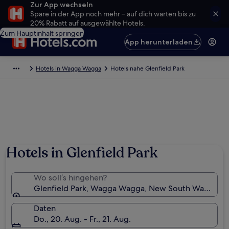
Zur App wechseln
Spare in der App noch mehr – auf dich warten bis zu
20% Rabatt auf ausgewählte Hotels.
Zum Hauptinhalt springen
App herunterladen
Hotels in Wagga Wagga
Hotels nahe Glenfield Park
Hotels in Glenfield Park
Wo soll’s hingehen?
Glenfield Park, Wagga Wagga, New South Wales, Aus
Daten
Do., 20. Aug. - Fr., 21. Aug.