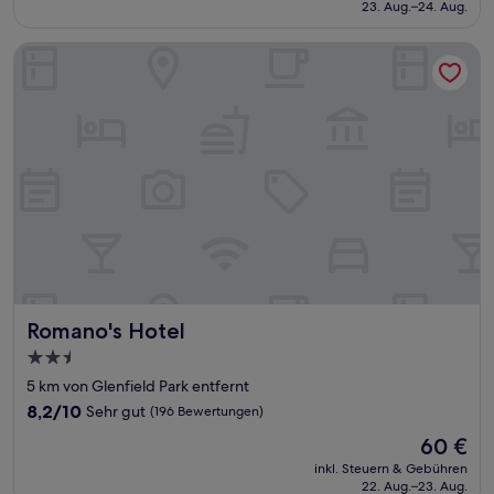
beträgt
23. Aug.–24. Aug.
(489
95 €
Bewertungen)
Romano's Hotel
Romano's Hotel
Romano's Hotel
2.5-
Sterne-
5 km von Glenfield Park entfernt
Unterkunft
8.2
8,2/10
Sehr gut
(196 Bewertungen)
von
Der
60 €
10,
Preis
Sehr
inkl. Steuern & Gebühren
beträgt
22. Aug.–23. Aug.
gut,