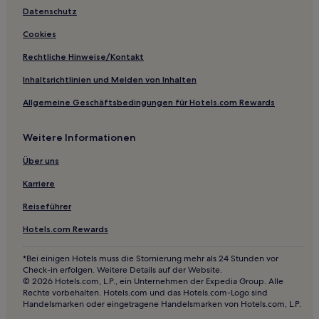
Marinna Hotels
Datenschutz
Hotels nahe Wagga Wagga
Cookies
Estella: Hotels
Rechtliche Hinweise/Kontakt
Tumbarumba Hotels
Inhaltsrichtlinien und Melden von Inhalten
Humula Hotels
Allgemeine Geschäftsbedingungen für Hotels.com Rewards
Ryan Hotels
Reno Hotels
Weitere Informationen
North Wagga Wagga: Hotels
Über uns
Luxus in Wagga Wagga
Karriere
Hotels mit Parkplatz in Moruya
Reiseführer
Hotels mit Pool in Griffith
Hotels.com Rewards
Luxus in Albury
Hotels mit Küchenzeile in Albury
*Bei einigen Hotels muss die Stornierung mehr als 24 Stunden vor
Check-in erfolgen. Weitere Details auf der Website.
Ski nahe Lake Crackenback
© 2026 Hotels.com, L.P., ein Unternehmen der Expedia Group. Alle
Rechte vorbehalten. Hotels.com und das Hotels.com-Logo sind
Ski in Perisher Valley
Handelsmarken oder eingetragene Handelsmarken von Hotels.com, L.P.