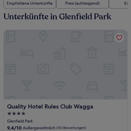
Empfohlene Unterkünfte
Preis (aufsteigend)
Ent
Unterkünfte in Glenfield Park
Quality Hotel Rules Club Wagga
Quality Hotel Rules Club Wagga
Quality Hotel Rules Club Wagga
4.0-
Sterne-
Glenfield Park
Unterkunft
9.4
9,4/10
Außergewöhnlich
(110 Bewertungen)