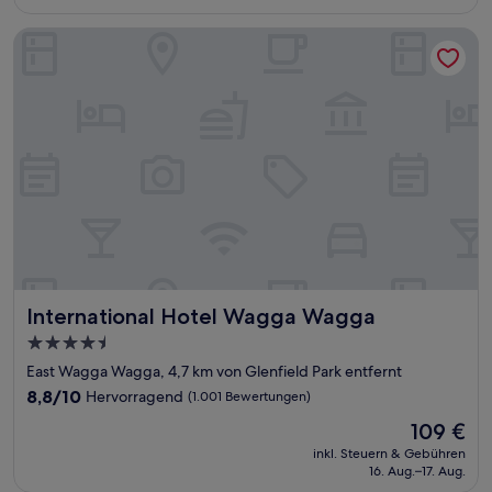
60 €
(196
Bewertungen)
International Hotel Wagga Wagga
International Hotel Wagga Wagga
International Hotel Wagga Wagga
4.5-
Sterne-
East Wagga Wagga, 4,7 km von Glenfield Park entfernt
Unterkunft
8.8
8,8/10
Hervorragend
(1.001 Bewertungen)
von
Der
109 €
10,
Preis
Hervorragend,
inkl. Steuern & Gebühren
beträgt
16. Aug.–17. Aug.
(1.001
109 €