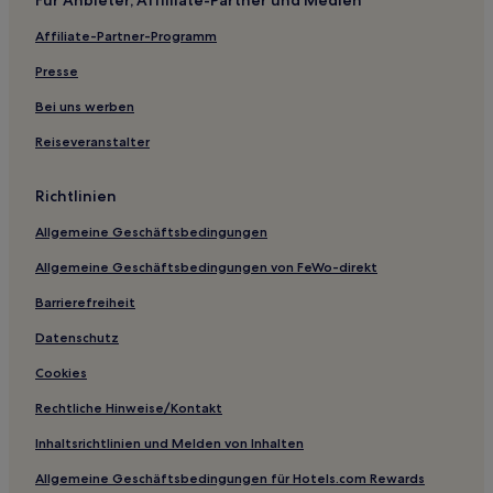
Aparthotels in Byron Bay
Affiliate-Partner-Programm
Villen in Byron Bay
Ferienwohnungen in Byron Bay
Presse
Motels in Byron Bay
Bei uns werben
B&B in Byron Bay
Reiseveranstalter
Motels in Tweed Heads
Richtlinien
Gasthäuser in Arakwal National Park
Allgemeine Geschäftsbedingungen
Aparthotels in Arakwal National Park
Allgemeine Geschäftsbedingungen von FeWo-direkt
Motels in Tenterfield
Ferienwohnungen in Main Beach
Barrierefreiheit
B&B in Main Beach
Datenschutz
Hotels mit Parkplatz nahe Arakwal National Park
Cookies
Business nahe Arakwal National Park
Rechtliche Hinweise/Kontakt
Familien nahe Arakwal National Park
Inhaltsrichtlinien und Melden von Inhalten
Hotels mit Wellnessbereich in Byron Bay
Allgemeine Geschäftsbedingungen für Hotels.com Rewards