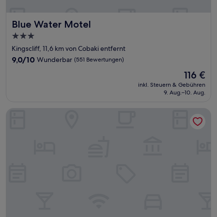
Blue Water Motel
Blue Water Motel
3.0-
Sterne-
Kingscliff, 11,6 km von Cobaki entfernt
Unterkunft
9.0
9,0/10
Wunderbar
(551 Bewertungen)
von
Der
116 €
10,
Preis
Wunderbar,
inkl. Steuern & Gebühren
beträgt
9. Aug.–10. Aug.
(551
116 €
Bewertungen)
The Pink Hotel Coolangatta