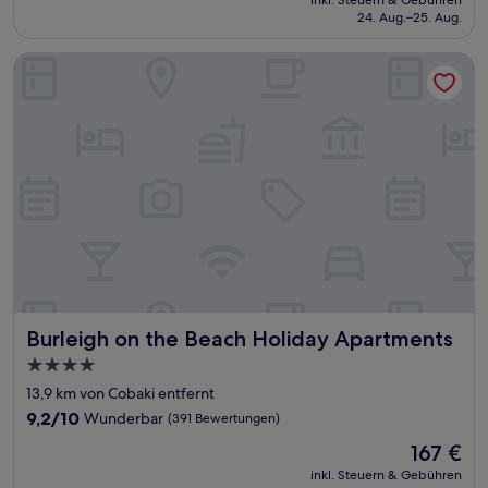
Sehr
inkl. Steuern & Gebühren
beträgt
24. Aug.–25. Aug.
gut,
88 €
(1.002
Bewertungen)
Burleigh on the Beach Holiday Apartments
Burleigh on the Beach Holiday Apartments
Burleigh on the Beach Holiday Apartments
4.0-
Sterne-
13,9 km von Cobaki entfernt
Unterkunft
9.2
9,2/10
Wunderbar
(391 Bewertungen)
von
Der
167 €
10,
Preis
Wunderbar,
inkl. Steuern & Gebühren
beträgt