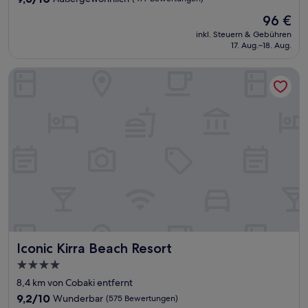
von
Der
96 €
10,
Preis
Außergewöhnlich,
inkl. Steuern & Gebühren
beträgt
17. Aug.–18. Aug.
(477
96 €
Bewertungen)
Iconic Kirra Beach Resort
Iconic Kirra Beach Resort
Iconic Kirra Beach Resort
4.0-
Sterne-
8,4 km von Cobaki entfernt
Unterkunft
9.2
9,2/10
Wunderbar
(575 Bewertungen)