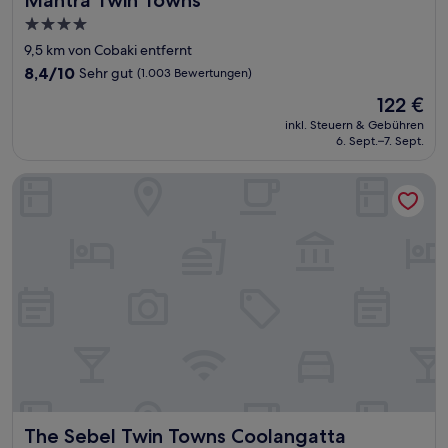
Mantra Twin Towns
4.0-
Sterne-
9,5 km von Cobaki entfernt
Unterkunft
8.4
8,4/10
Sehr gut
(1.003 Bewertungen)
von
Der
122 €
10,
Preis
Sehr
inkl. Steuern & Gebühren
beträgt
6. Sept.–7. Sept.
gut,
122 €
(1.003
Bewertungen)
The Sebel Twin Towns Coolangatta
The Sebel Twin Towns Coolangatta
The Sebel Twin Towns Coolangatta