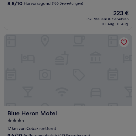
Unterkunft
8.8
8,8/10
Hervorragend
(186 Bewertungen)
von
Der
223 €
10,
Preis
Hervorragend,
inkl. Steuern & Gebühren
beträgt
10. Aug.–11. Aug.
(186
223 €
Bewertungen)
Blue Heron Motel
Blue Heron Motel
Blue Heron Motel
3.5-
Sterne-
17 km von Cobaki entfernt
Unterkunft
9.6
9,6/10
Außergewöhnlich
(477 Bewertungen)