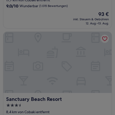
17,7 km von Cobaki entfernt
Unterkunft
9.0
9,0/10
Wunderbar
(1.015 Bewertungen)
von
Der
93 €
10,
Preis
Wunderbar,
inkl. Steuern & Gebühren
beträgt
12. Aug.–13. Aug.
(1.015
93 €
Bewertungen)
Sanctuary Beach Resort
Sanctuary Beach Resort
Sanctuary Beach Resort
3.5-
Sterne-
8,4 km von Cobaki entfernt