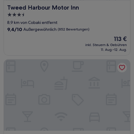
Tweed Harbour Motor Inn
Tweed Harbour Motor Inn
3.5-
Sterne-
8,9 km von Cobaki entfernt
Unterkunft
9.4
9,4/10
Außergewöhnlich
(852 Bewertungen)
von
Der
113 €
10,
Preis
Außergewöhnlich,
inkl. Steuern & Gebühren
beträgt
11. Aug.–12. Aug.
(852
113 €
Bewertungen)
The Imperial Hotel