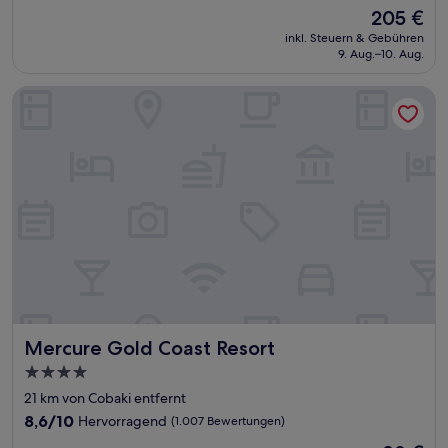
von
Der
205 €
10,
Preis
Wunderbar,
inkl. Steuern & Gebühren
beträgt
9. Aug.–10. Aug.
(575
205 €
Bewertungen)
Mercure Gold Coast Resort
Mercure Gold Coast Resort
Mercure Gold Coast Resort
4.0-
Sterne-
21 km von Cobaki entfernt
Unterkunft
8.6
8,6/10
Hervorragend
(1.007 Bewertungen)
von