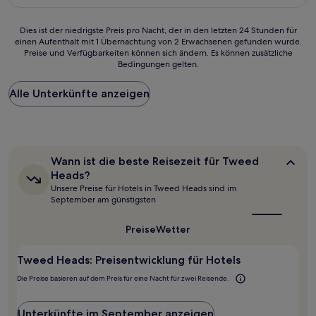
96 €
Bewertungen)
Dies
Dies ist der niedrigste Preis pro Nacht, der in den letzten 24 Stunden für
einen Aufenthalt mit 1 Übernachtung von 2 Erwachsenen gefunden wurde.
ist
Preise und Verfügbarkeiten können sich ändern. Es können zusätzliche
der
Bedingungen gelten.
niedrigste
Preis
Alle Unterkünfte anzeigen
pro
Nacht,
der
in
den
letzten
Wann
Wann ist die beste Reisezeit für Tweed
24 Stunden
ist
Heads?
für
die
Unsere Preise für Hotels in Tweed Heads sind im
beste
einen
September am günstigsten
Reisezeit
Aufenthalt
für
mit
Tweed
Preise
Wetter
1 Übernachtung
Heads?
von
2 Erwachsenen
Tweed Heads: Preisentwicklung für Hotels
gefunden
Die Preise basieren auf dem Preis für eine Nacht für zwei Reisende.
wurde.
Preise
und
Unterkünfte im September anzeigen