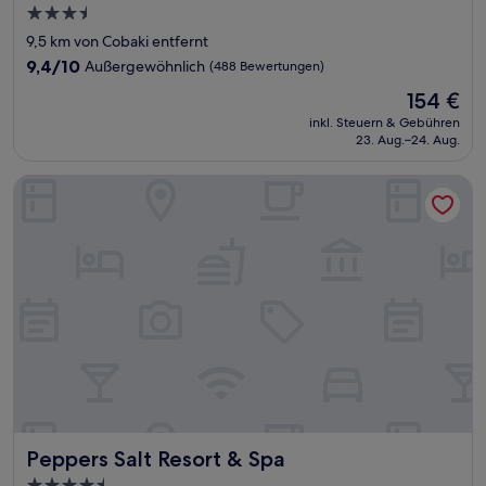
3.5-
Sterne-
9,5 km von Cobaki entfernt
Unterkunft
9.4
9,4/10
Außergewöhnlich
(488 Bewertungen)
von
Der
154 €
10,
Preis
Außergewöhnlich,
inkl. Steuern & Gebühren
beträgt
23. Aug.–24. Aug.
(488
154 €
Bewertungen)
Peppers Salt Resort & Spa
Peppers Salt Resort & Spa
Peppers Salt Resort & Spa