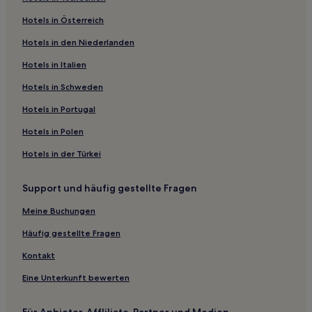
Yelgun Hotels
Hotels in Österreich
Lismore City: Hotels
Hotels in den Niederlanden
Carool: Hotels
Cape Byron State Conservation Hotels
Hotels in Italien
Cabarita Beach: Hotels
Hotels in Schweden
Murwillumbah Hotels
Hotels in Portugal
Cedar Creek Hotels
Hotels in Polen
Hotels nahe Club Byron
Hotels in der Türkei
Duranbah: Hotels
Support und häufig gestellte Fragen
Kingscliff: Hotels
Coorabell Hotels
Meine Buchungen
Middle Pocket Hotels
Häufig gestellte Fragen
Hotels nahe The Pass
Kontakt
Hotels nahe North Byron Parklands
Eine Unterkunft bewerten
Hotels nahe Cape Byron Lighthouse
Für Anbieter, Affliliate-Partner und Medien