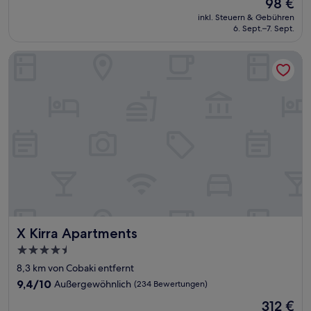
Der
98 €
10,
Preis
Hervorragend,
inkl. Steuern & Gebühren
beträgt
6. Sept.–7. Sept.
(1.007
98 €
Bewertungen)
X Kirra Apartments
X Kirra Apartments
X Kirra Apartments
4.5-
Sterne-
8,3 km von Cobaki entfernt
Unterkunft
9.4
9,4/10
Außergewöhnlich
(234 Bewertungen)
von
Der
312 €
10,