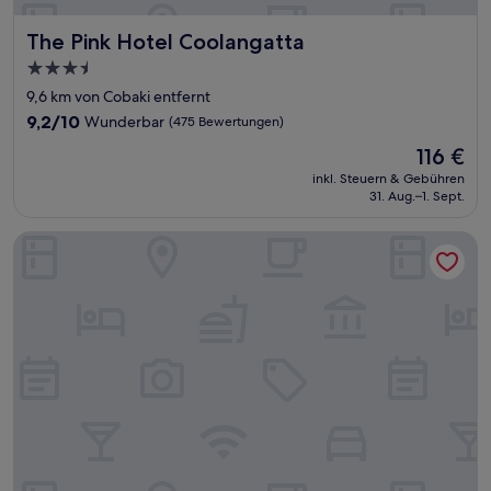
The Pink Hotel Coolangatta
The Pink Hotel Coolangatta
3.5-
Sterne-
9,6 km von Cobaki entfernt
Unterkunft
9.2
9,2/10
Wunderbar
(475 Bewertungen)
von
Der
116 €
10,
Preis
Wunderbar,
inkl. Steuern & Gebühren
beträgt
31. Aug.–1. Sept.
(475
116 €
Bewertungen)
Tweed Harbour Motor Inn