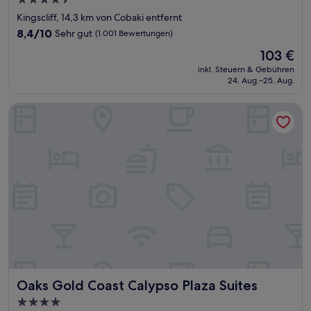
4.5-
Sterne-
Kingscliff, 14,3 km von Cobaki entfernt
Unterkunft
8.4
8,4/10
Sehr gut
(1.001 Bewertungen)
von
Der
103 €
10,
Preis
Sehr
inkl. Steuern & Gebühren
beträgt
24. Aug.–25. Aug.
gut,
103 €
(1.001
Bewertungen)
Oaks Gold Coast Calypso Plaza Suites
Oaks Gold Coast Calypso Plaza Suites
Oaks Gold Coast Calypso Plaza Suites
4.0-