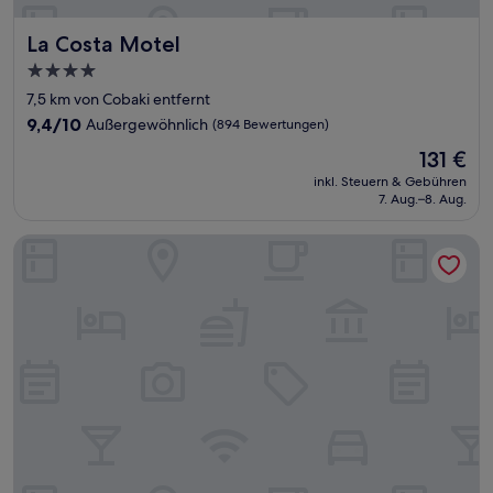
La Costa Motel
La Costa Motel
4.0-
Sterne-
7,5 km von Cobaki entfernt
Unterkunft
9.4
9,4/10
Außergewöhnlich
(894 Bewertungen)
von
Der
131 €
10,
Preis
Außergewöhnlich,
inkl. Steuern & Gebühren
beträgt
7. Aug.–8. Aug.
(894
131 €
Bewertungen)
Kennedy Drive Boutique Motel & Nursery | Close To City Cen