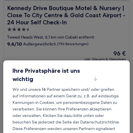
Kennedy Drive Boutique Motel & Nursery | Close To City C
Kennedy Drive Boutique Motel & Nursery |
Close To City Centre & Gold Coast Airport -
24 Hour Self Check-In
4.5-
Sterne-
Tweed Heads West, 6,1 km von Cobaki entfernt
Unterkunft
9.4
9,4/10
Außergewöhnlich
(796 Bewertungen)
von
Der
96 €
10,
Preis
Außergewöhnlich,
inkl. Steuern & Gebühren
beträgt
23. Aug.–24. Aug.
(796
96 €
Ihre Privatsphäre ist uns
Bewertungen)
Rydges Gold Coast Airport
wichtig
Wir und unsere
16
Partner speichern und/ oder greifen
auf Informationen auf einem Gerät zu, z.B. auf eindeutige
Kennungen in Cookies, um personenbezogene Daten zu
verarbeiten. Sie können Ihre Präferenzen akzeptieren
oder verwalten. Klicken Sie dazu bitte unten oder
besuchen Sie jederzeit die Seite der Datenschutzrichtlinie.
Diese Präferenzen werden unseren Partnern signalisiert