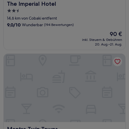
The Imperial Hotel
The Imperial Hotel
2.5-
Sterne-
14,6 km von Cobaki entfernt
Unterkunft
9.0
9,0/10
Wunderbar
(194 Bewertungen)
von
Der
90 €
10,
Preis
Wunderbar,
inkl. Steuern & Gebühren
beträgt
20. Aug.–21. Aug.
(194
90 €
Bewertungen)
Mantra Twin Towns
Mantra Twin Towns