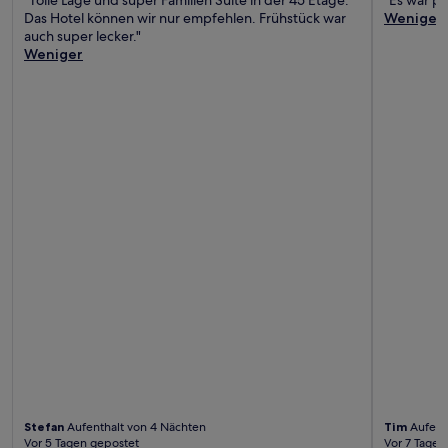
"Tolle Lage und super Familien Suite in der 45 Etage.
"Es war pe
Das Hotel können wir nur empfehlen. Frühstück war
Weniger
auch super lecker."
Weniger
Stefan
Aufenthalt von 4 Nächten
Tim
Aufent
Vor 5 Tagen gepostet
Vor 7 Tagen