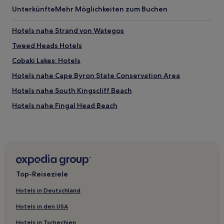
Unterkünfte
Mehr Möglichkeiten zum Buchen
Hotels nahe Strand von Wategos
Tweed Heads Hotels
Cobaki Lakes: Hotels
Hotels nahe Cape Byron State Conservation Area
Hotels nahe South Kingscliff Beach
Hotels nahe Fingal Head Beach
Byron Bay Hotels
Tyagarah Hotels
Glengarrie: Hotels
Tweed Heads South: Hotels
Top-Reiseziele
Wooyung: Hotels
Hotels in Deutschland
Hotels nahe Main Beach
Hotels in den USA
Banora Point: Hotels
Hotels in Tschechien