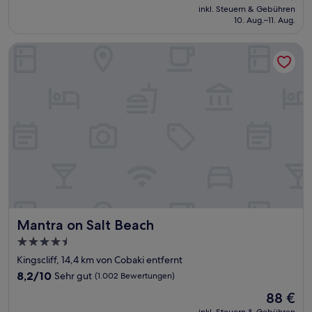
Preis
Außergewöhnlich,
inkl. Steuern & Gebühren
beträgt
10. Aug.–11. Aug.
(234
312 €
Bewertungen)
Mantra on Salt Beach
Mantra on Salt Beach
Mantra on Salt Beach
4.5-
Sterne-
Kingscliff, 14,4 km von Cobaki entfernt
Unterkunft
8.2
8,2/10
Sehr gut
(1.002 Bewertungen)
von
Der
88 €
10,
Preis