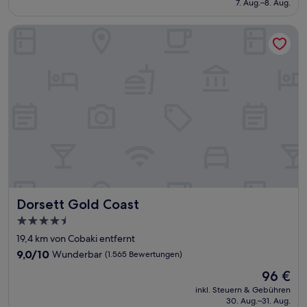
7. Aug.–8. Aug.
(391
167 €
Bewertungen)
Dorsett Gold Coast
Dorsett Gold Coast
Dorsett Gold Coast
4.5-
Sterne-
19,4 km von Cobaki entfernt
Unterkunft
9.0
9,0/10
Wunderbar
(1.565 Bewertungen)
von
Der
96 €
10,
Preis
Wunderbar,
inkl. Steuern & Gebühren
beträgt
30. Aug.–31. Aug.
(1.565