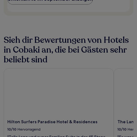
Verfügbarkeiten
können
sich
ändern.
Es
können
zusätzliche
Sieh dir Bewertungen von Hotels
Bedingungen
gelten.
in Cobaki an, die bei Gästen sehr
beliebt sind
Hilton Surfers Paradise Hotel & Residences
The Langh
Hilton Surfers Paradise Hotel & Residences
The Lang
10/10
Hervorragend
10/10
Herv