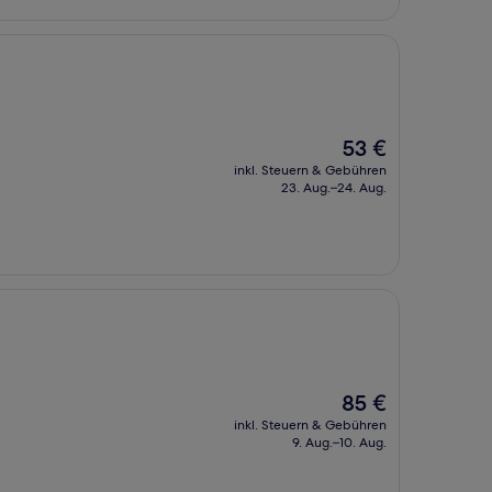
Der
53 €
Preis
inkl. Steuern & Gebühren
beträgt
23. Aug.–24. Aug.
53 €
Der
85 €
Preis
inkl. Steuern & Gebühren
beträgt
9. Aug.–10. Aug.
85 €