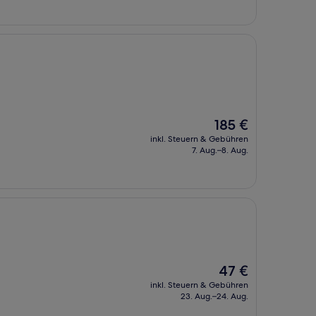
Der
185 €
Preis
inkl. Steuern & Gebühren
beträgt
7. Aug.–8. Aug.
185 €
Der
47 €
Preis
inkl. Steuern & Gebühren
beträgt
23. Aug.–24. Aug.
47 €