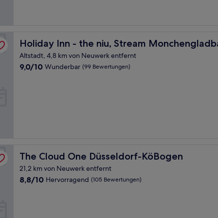
y IHG
Holiday Inn - the niu, Stream Monchengladbach by IHG
Holiday Inn - the niu, Stream Monchenglad
Altstadt, 4,8 km von Neuwerk entfernt
9.0
9,0/10
Wunderbar
(99 Bewertungen)
von
10,
Wunderbar,
(99
Bewertungen)
The Cloud One Düsseldorf-KöBogen
The Cloud One Düsseldorf-KöBogen
21,2 km von Neuwerk entfernt
8.8
8,8/10
Hervorragend
(105 Bewertungen)
von
10,
Hervorragend,
(105