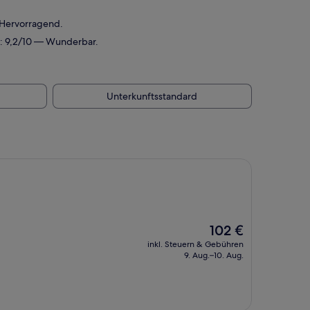
 Hervorragend.
: 9,2/10 — Wunderbar.
Unterkunftsstandard
Der
102 €
Preis
inkl. Steuern & Gebühren
beträgt
9. Aug.–10. Aug.
102 €