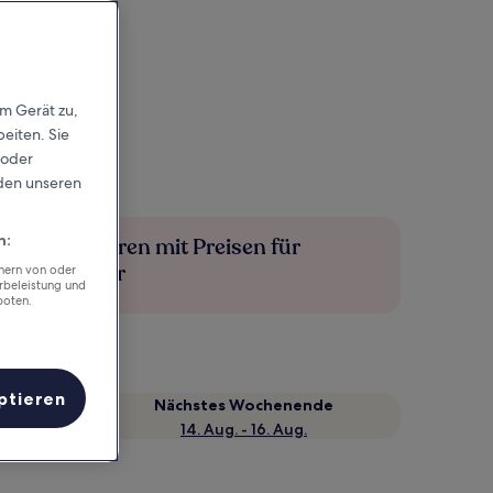
em Gerät zu,
eiten. Sie
 oder
rden unseren
n:
Mehr sparen mit Preisen für
Mitglieder
chern von oder
rbeleistung und
boten.
ptieren
Nächstes Wochenende
14. Aug. - 16. Aug.