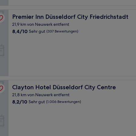
Premier Inn Düsseldorf City Friedrichstadt
Premier Inn Düsseldorf City Friedrichstadt
21,9 km von Neuwerk entfernt
8.4
8,4/10
Sehr gut
(337 Bewertungen)
von
10,
Sehr
gut,
(337
Bewertungen)
Clayton Hotel Düsseldorf City Centre
Clayton Hotel Düsseldorf City Centre
21,8 km von Neuwerk entfernt
8.2
8,2/10
Sehr gut
(1.006 Bewertungen)
von
10,
Sehr
gut,
(1.006
Bewertungen)