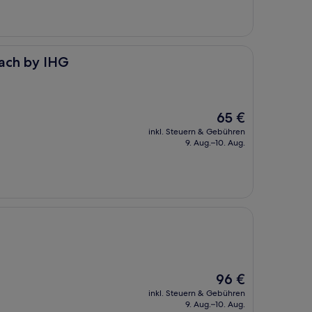
bach by IHG
Der
65 €
Preis
inkl. Steuern & Gebühren
beträgt
9. Aug.–10. Aug.
65 €
Der
96 €
Preis
inkl. Steuern & Gebühren
beträgt
9. Aug.–10. Aug.