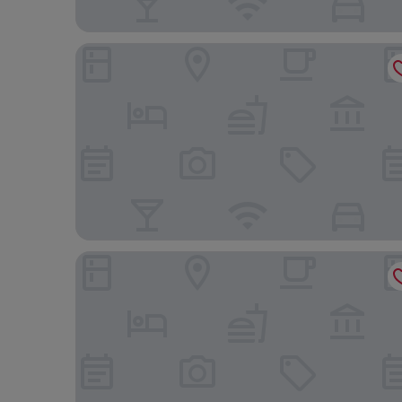
Landgut Ramshof
Premier Inn Duisburg City Altstadt