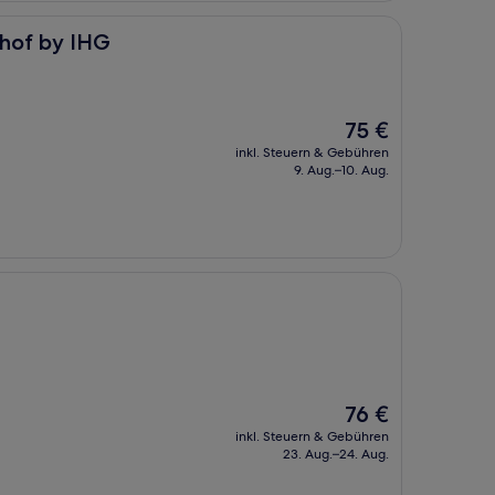
nhof by IHG
Der
75 €
Preis
inkl. Steuern & Gebühren
beträgt
9. Aug.–10. Aug.
75 €
Der
76 €
Preis
inkl. Steuern & Gebühren
beträgt
23. Aug.–24. Aug.
76 €