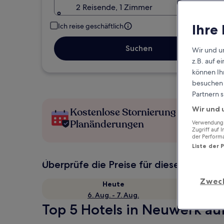
2 Reisende, 1 Zimmer
Ihre
Ich reise geschäftlich
Suchen
Wir und u
z.B. auf 
können Ihr
besuchen S
Partnern s
Wir und 
Kostenlose Stornierung bei
Planänderungen
Verwendung g
Zugriff auf 
der Perform
Liste der 
Überprüfe die Preise für diese Daten
Zwec
Heute
6. Aug. - 7. Aug.
Top 5 Hotels in Neuwerk auf