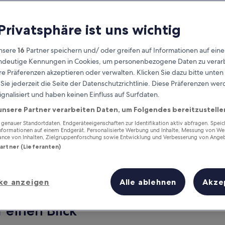
 Privatsphäre ist uns wichtig
nsere
16
Partner speichern und/ oder greifen auf Informationen auf ein
eindeutige Kennungen in Cookies, um personenbezogene Daten zu verarb
e Präferenzen akzeptieren oder verwalten. Klicken Sie dazu bitte unten
ie jederzeit die Seite der Datenschutzrichtlinie. Diese Präferenzen we
ignalisiert und haben keinen Einfluss auf Surfdaten.
unsere Partner verarbeiten Daten, um Folgendes bereitzustelle
Verdiene Prämien für jede
wahrgenommene Übernachtung
enauer Standortdaten. Endgeräteeigenschaften zur Identifikation aktiv abfragen. Spei
Informationen auf einem Endgerät. Personalisierte Werbung und Inhalte, Messung von We
ance von Inhalten, Zielgruppenforschung sowie Entwicklung und Verbesserung von Ange
Partner (Lieferanten)
ke anzeigen
Alle ablehnen
Akze
Morgen
Dieses Wochenende
7. Aug. - 8. Aug.
7. Aug. - 9. Aug.
 einen Blick