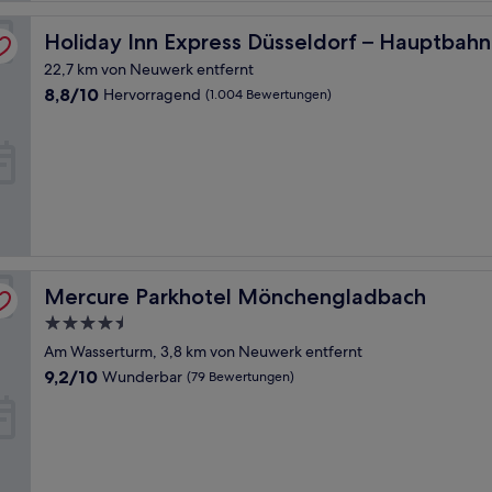
y IHG
Holiday Inn Express Düsseldorf – Hauptbahnhof by IHG
Holiday Inn Express Düsseldorf – Hauptbah
22,7 km von Neuwerk entfernt
8.8
8,8/10
Hervorragend
(1.004 Bewertungen)
von
10,
Hervorragend,
(1.004
Bewertungen)
Mercure Parkhotel Mönchengladbach
Mercure Parkhotel Mönchengladbach
4.5-
Sterne-
Am Wasserturm, 3,8 km von Neuwerk entfernt
Unterkunft
9.2
9,2/10
Wunderbar
(79 Bewertungen)
von
10,
Wunderbar,
(79
Bewertungen)