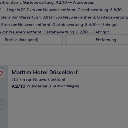
erk entfernt. Gästebewertung: 9,2/10 — Wunderbar.
G
— Liegt in 22,7 km von Neuwerk entfernt. Gästebewertung: 8,8/10 —
otel in Am Wasserturm, 3,8 km von Neuwerk entfernt. Gästebewertung
1,9 km von Neuwerk entfernt. Gästebewertung: 8,4/10 — Sehr gut.
km von Neuwerk entfernt. Gästebewertung: 8,2/10 — Sehr gut.
Preis (aufsteigend)
Entfernung
Maritim Hotel Düsseldorf
Maritim Hotel Düsseldorf
21,2 km von Neuwerk entfernt
9.2
9,2/10
Wunderbar
(1.174 Bewertungen)
von
10,
Wunderbar,
(1.174
Bewertungen)