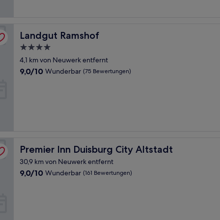
Landgut Ramshof
Landgut Ramshof
4.0-
Sterne-
4,1 km von Neuwerk entfernt
Unterkunft
9.0
9,0/10
Wunderbar
(75 Bewertungen)
von
10,
Wunderbar,
(75
Bewertungen)
Premier Inn Duisburg City Altstadt
Premier Inn Duisburg City Altstadt
30,9 km von Neuwerk entfernt
9.0
9,0/10
Wunderbar
(161 Bewertungen)
von
10,
Wunderbar,
(161
Bewertungen)