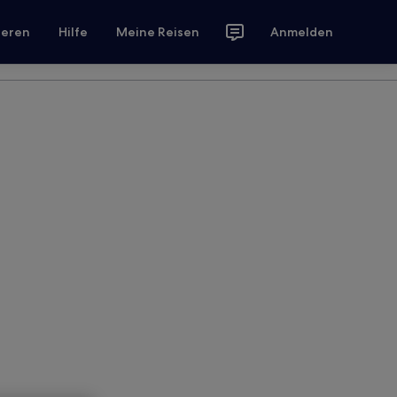
ieren
Hilfe
Meine Reisen
Anmelden