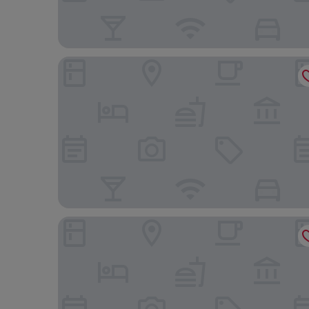
Holiday Inn Express Düsseldorf Airport by IHG
Sheraton Duesseldorf Airport Hotel