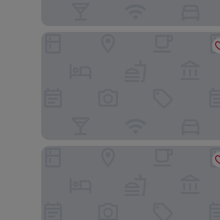
Holiday Inn - the niu, Stream Monchengladbach b
The Cloud One Düsseldorf-KöBogen