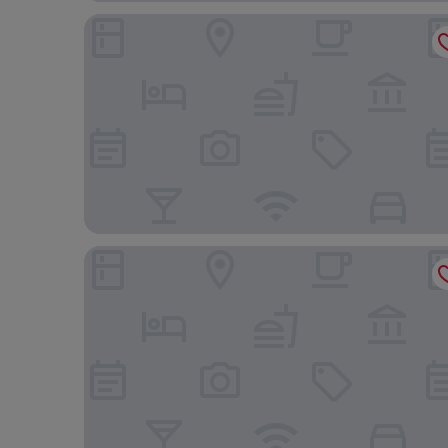
Holiday Inn Express Düsseldorf – Hauptbahnhof b
Mercure Parkhotel Mönchengladbach