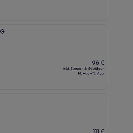
96 €
HG
Der
96 €
Preis
inkl. Steuern & Gebühren
beträgt
14. Aug.–15. Aug.
96 €
Der
111 €