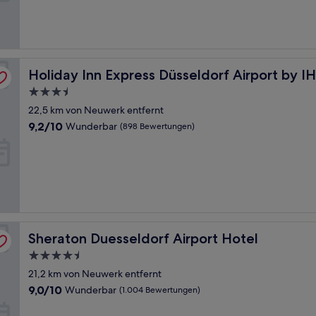
Bewertungen)
Holiday Inn Express Düsseldorf Airport by IHG
Holiday Inn Express Düsseldorf Airport by I
3.5-
Sterne-
22,5 km von Neuwerk entfernt
Unterkunft
9.2
9,2/10
Wunderbar
(898 Bewertungen)
von
10,
Wunderbar,
(898
Bewertungen)
Sheraton Duesseldorf Airport Hotel
Sheraton Duesseldorf Airport Hotel
4.5-
Sterne-
21,2 km von Neuwerk entfernt
Unterkunft
9.0
9,0/10
Wunderbar
(1.004 Bewertungen)
von
10,