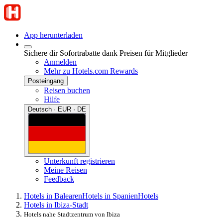
App herunterladen
Sichere dir Sofortrabatte dank Preisen für Mitglieder
Anmelden
Mehr zu Hotels.com Rewards
Posteingang
Reisen buchen
Hilfe
Deutsch · EUR · DE
Unterkunft registrieren
Meine Reisen
Feedback
Hotels in Balearen
Hotels in Spanien
Hotels
Hotels in Ibiza-Stadt
Hotels nahe Stadtzentrum von Ibiza