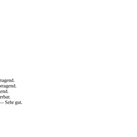
rragend.
rragend.
gend.
erbar.
 — Sehr gut.