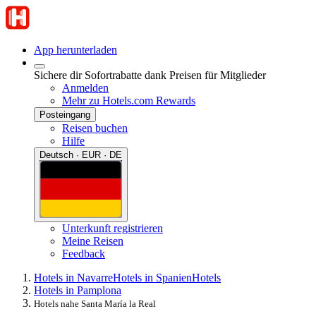
App herunterladen
Sichere dir Sofortrabatte dank Preisen für Mitglieder
Anmelden
Mehr zu Hotels.com Rewards
Posteingang
Reisen buchen
Hilfe
Deutsch · EUR · DE
Unterkunft registrieren
Meine Reisen
Feedback
Hotels in Navarre
Hotels in Spanien
Hotels
Hotels in Pamplona
Hotels nahe Santa María la Real