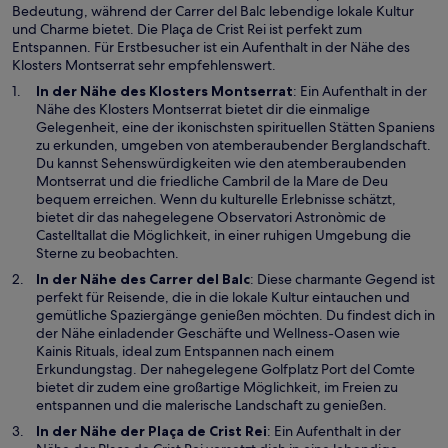
Bedeutung, während der Carrer del Balc lebendige lokale Kultur
t
und Charme bietet. Die Plaça de Crist Rei ist perfekt zum
e
Entspannen. Für Erstbesucher ist ein Aufenthalt in der Nähe des
r
Klosters Montserrat sehr empfehlenswert.
g
e
W
In der Nähe des
Klosters Montserrat
: Ein Aufenthalt in der
ö
i
Nähe des Klosters Montserrat bietet dir die einmalige
f
r
Gelegenheit, eine der ikonischsten spirituellen Stätten Spaniens
f
d
zu erkunden, umgeben von atemberaubender Berglandschaft.
n
i
Du kannst Sehenswürdigkeiten wie den atemberaubenden
e
n
Montserrat und die friedliche Cambril de la Mare de Deu
t
e
bequem erreichen. Wenn du kulturelle Erlebnisse schätzt,
i
bietet dir das nahegelegene Observatori Astronòmic de
n
Castelltallat die Möglichkeit, in einer ruhigen Umgebung die
e
Sterne zu beobachten.
m
W
In der Nähe des
Carrer del Balc
: Diese charmante Gegend ist
n
i
perfekt für Reisende, die in die lokale Kultur eintauchen und
e
r
gemütliche Spaziergänge genießen möchten. Du findest dich in
u
d
der Nähe einladender Geschäfte und Wellness-Oasen wie
e
i
Kainis Rituals, ideal zum Entspannen nach einem
n
n
Erkundungstag. Der nahegelegene Golfplatz Port del Comte
F
e
bietet dir zudem eine großartige Möglichkeit, im Freien zu
e
i
entspannen und die malerische Landschaft zu genießen.
n
n
W
In der Nähe der
Plaça de Crist Rei
: Ein Aufenthalt in der
s
e