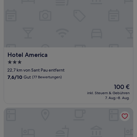
Hotel America
Hotel America
3.0-
Sterne-
22,7 km von Sant Pau entfernt
Unterkunft
7.6
7,6/10
Gut
(77 Bewertungen)
von
Der
100 €
10,
Preis
Gut,
inkl. Steuern & Gebühren
beträgt
7. Aug.–8. Aug.
(77
100 €
Bewertungen)
Hotel Can Panyella