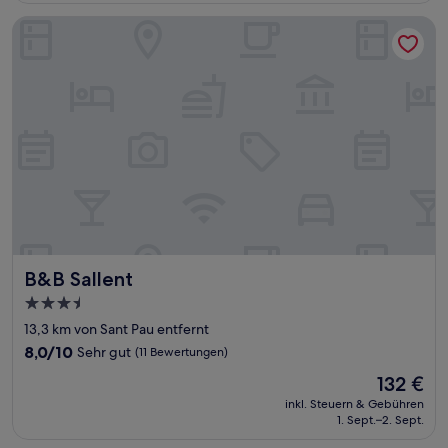
Bewertungen)
B&B Sallent
B&B Sallent
B&B Sallent
3.5-
Sterne-
13,3 km von Sant Pau entfernt
Unterkunft
8.0
8,0/10
Sehr gut
(11 Bewertungen)
von
Der
132 €
10,
Preis
Sehr
inkl. Steuern & Gebühren
beträgt
1. Sept.–2. Sept.
gut,
132 €
(11