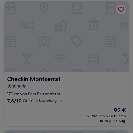
Bewertungen)
Checkin Montserrat
Checkin Montserrat
Checkin Montserrat
4.0-
Sterne-
17,1 km von Sant Pau entfernt
Unterkunft
7.8
7,8/10
Gut
(146 Bewertungen)
von
Der
92 €
10,
Preis
Gut,
inkl. Steuern & Gebühren
beträgt
16. Aug.–17. Aug.
(146
92 €
Bewertungen)