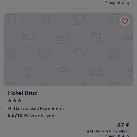
beträgt
7. Aug.–8. Aug.
(76
143 €
Bewertungen)
Hotel Bruc
Hotel Bruc
Hotel Bruc
3.0-
Sterne-
14,3 km von Sant Pau entfernt
Unterkunft
6.6
6,6/10
(86 Bewertungen)
von
Der
87 €
10,
Preis
(86
inkl. Steuern & Gebühren
beträgt
7. Aug.–8. Aug.
Bewertungen)