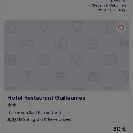
10,
Preis
Wunderbar,
inkl. Steuern & Gebühren
beträgt
20. Aug.–21. Aug.
(176
205 €
Bewertungen)
Hotel Restaurant Guilleumes
Hotel Restaurant Guilleumes
Hotel Restaurant Guilleumes
2.0-
Sterne-
11,5 km von Sant Pau entfernt
Unterkunft
8.2
8,2/10
Sehr gut
(210 Bewertungen)
von
Der
80 €
10,
Preis