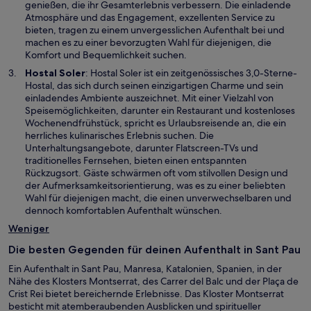
e
genießen, die ihr Gesamterlebnis verbessern. Die einladende
n
i
Atmosphäre und das Engagement, exzellenten Service zu
s
n
bieten, tragen zu einem unvergesslichen Aufenthalt bei und
t
e
machen es zu einer bevorzugten Wahl für diejenigen, die
e
m
Komfort und Bequemlichkeit suchen.
r
n
W
Hostal Soler
: Hostal Soler ist ein zeitgenössisches 3,0-Sterne-
g
e
i
Hostal, das sich durch seinen einzigartigen Charme und sein
e
u
r
einladendes Ambiente auszeichnet. Mit einer Vielzahl von
ö
e
d
Speisemöglichkeiten, darunter ein Restaurant und kostenloses
f
n
i
Wochenendfrühstück, spricht es Urlaubsreisende an, die ein
f
F
n
herrliches kulinarisches Erlebnis suchen. Die
n
e
e
Unterhaltungsangebote, darunter Flatscreen-TVs und
e
n
i
traditionelles Fernsehen, bieten einen entspannten
t
s
n
Rückzugsort. Gäste schwärmen oft vom stilvollen Design und
t
e
der Aufmerksamkeitsorientierung, was es zu einer beliebten
e
m
Wahl für diejenigen macht, die einen unverwechselbaren und
r
n
dennoch komfortablen Aufenthalt wünschen.
g
e
Weniger
e
u
ö
e
Die besten Gegenden für deinen Aufenthalt in Sant Pau
f
n
f
Ein Aufenthalt in Sant Pau, Manresa, Katalonien, Spanien, in der
F
n
Nähe des Klosters Montserrat, des Carrer del Balc und der Plaça de
e
e
Crist Rei bietet bereichernde Erlebnisse. Das Kloster Montserrat
n
t
besticht mit atemberaubenden Ausblicken und spiritueller
s