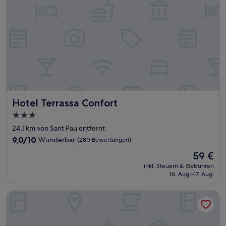
Hotel Terrassa Confort
Hotel Terrassa Confort
3.0-
Sterne-
24,1 km von Sant Pau entfernt
Unterkunft
9.0
9,0/10
Wunderbar
(280 Bewertungen)
von
Der
59 €
10,
Preis
Wunderbar,
inkl. Steuern & Gebühren
beträgt
16. Aug.–17. Aug.
(280
59 €
Bewertungen)
Fortaleza Medieval La Manyosa