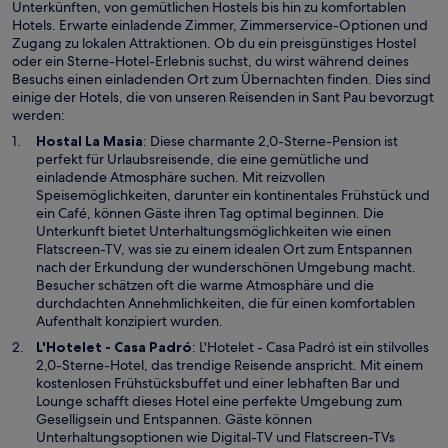
Unterkünften, von gemütlichen Hostels bis hin zu komfortablen
Hotels. Erwarte einladende Zimmer, Zimmerservice-Optionen und
Zugang zu lokalen Attraktionen. Ob du ein preisgünstiges Hostel
oder ein Sterne-Hotel-Erlebnis suchst, du wirst während deines
Besuchs einen einladenden Ort zum Übernachten finden. Dies sind
einige der Hotels, die von unseren Reisenden in Sant Pau bevorzugt
werden:
W
Hostal La Masia
: Diese charmante 2,0-Sterne-Pension ist
i
perfekt für Urlaubsreisende, die eine gemütliche und
r
einladende Atmosphäre suchen. Mit reizvollen
d
Speisemöglichkeiten, darunter ein kontinentales Frühstück und
i
ein Café, können Gäste ihren Tag optimal beginnen. Die
n
Unterkunft bietet Unterhaltungsmöglichkeiten wie einen
e
Flatscreen-TV, was sie zu einem idealen Ort zum Entspannen
i
nach der Erkundung der wunderschönen Umgebung macht.
n
Besucher schätzen oft die warme Atmosphäre und die
e
durchdachten Annehmlichkeiten, die für einen komfortablen
m
Aufenthalt konzipiert wurden.
n
W
L'Hotelet - Casa Padró
: L'Hotelet - Casa Padró ist ein stilvolles
e
i
2,0-Sterne-Hotel, das trendige Reisende anspricht. Mit einem
u
r
kostenlosen Frühstücksbuffet und einer lebhaften Bar und
e
d
Lounge schafft dieses Hotel eine perfekte Umgebung zum
n
i
Geselligsein und Entspannen. Gäste können
F
n
Unterhaltungsoptionen wie Digital-TV und Flatscreen-TVs
e