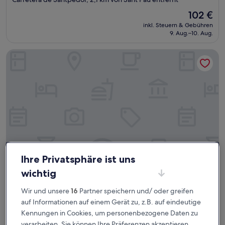
Unterkunft
Der
102 €
Preis
inkl. Steuern & Gebühren
beträgt
9. Aug.–10. Aug.
102 €
Urbi Apartments
Ihre Privatsphäre ist uns
wichtig
Urbi Apartments
Urbi Apartments
Wir und unsere
16
Partner speichern und/ oder greifen
3.0-
auf Informationen auf einem Gerät zu, z.B. auf eindeutige
Sterne-
Barri Antic, 1,1 km von Sant Pau entfernt
Kennungen in Cookies, um personenbezogene Daten zu
Unterkunft
8.0
8,0/10
Sehr gut
(137 Bewertungen)
verarbeiten. Sie können Ihre Präferenzen akzeptieren