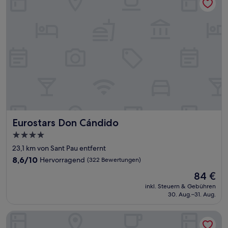
Eurostars Don Cándido
Eurostars Don Cándido
4.0-
Sterne-
23,1 km von Sant Pau entfernt
Unterkunft
8.6
8,6/10
Hervorragend
(322 Bewertungen)
von
Der
84 €
10,
Preis
Hervorragend,
inkl. Steuern & Gebühren
beträgt
30. Aug.–31. Aug.
(322
84 €
Bewertungen)
Parador de Cardona