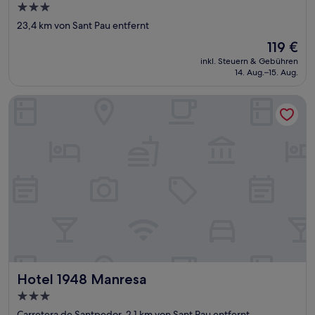
3.0-
Sterne-
23,4 km von Sant Pau entfernt
Unterkunft
Der
119 €
Preis
inkl. Steuern & Gebühren
beträgt
14. Aug.–15. Aug.
119 €
Hotel 1948 Manresa
Hotel 1948 Manresa
Hotel 1948 Manresa
3.0-
Sterne-
Carretera de Santpedor, 2,1 km von Sant Pau entfernt