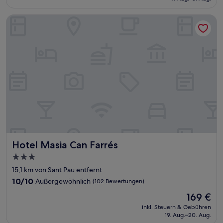
87 €
Hotel Masia Can Farrés
Hotel Masia Can Farrés
Hotel Masia Can Farrés
3.0-
Sterne-
15,1 km von Sant Pau entfernt
Unterkunft
10.0
10/10
Außergewöhnlich
(102 Bewertungen)
von
Der
169 €
10,
Preis
Außergewöhnlich,
inkl. Steuern & Gebühren
beträgt
19. Aug.–20. Aug.
(102
169 €