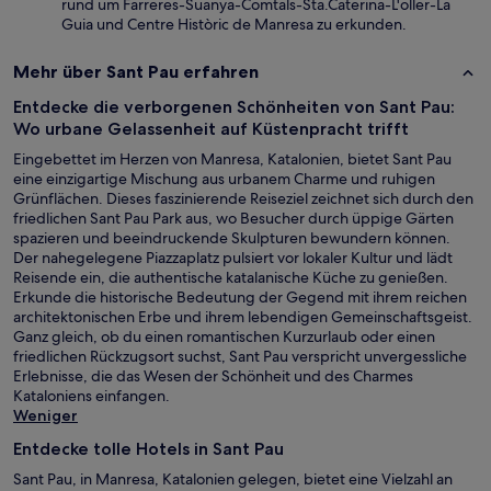
rund um Farreres-Suanya-Comtals-Sta.Caterina-L'oller-La
Guia und Centre Històric de Manresa zu erkunden.
Mehr über Sant Pau erfahren
Entdecke die verborgenen Schönheiten von Sant Pau:
Wo urbane Gelassenheit auf Küstenpracht trifft
Eingebettet im Herzen von Manresa, Katalonien, bietet Sant Pau
eine einzigartige Mischung aus urbanem Charme und ruhigen
Grünflächen. Dieses faszinierende Reiseziel zeichnet sich durch den
friedlichen Sant Pau Park aus, wo Besucher durch üppige Gärten
spazieren und beeindruckende Skulpturen bewundern können.
Der nahegelegene Piazzaplatz pulsiert vor lokaler Kultur und lädt
Reisende ein, die authentische katalanische Küche zu genießen.
Erkunde die historische Bedeutung der Gegend mit ihrem reichen
architektonischen Erbe und ihrem lebendigen Gemeinschaftsgeist.
Ganz gleich, ob du einen romantischen Kurzurlaub oder einen
friedlichen Rückzugsort suchst, Sant Pau verspricht unvergessliche
Erlebnisse, die das Wesen der Schönheit und des Charmes
Kataloniens einfangen.
Weniger
Entdecke tolle Hotels in Sant Pau
Sant Pau, in Manresa, Katalonien gelegen, bietet eine Vielzahl an