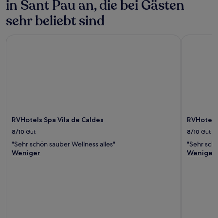
in Sant Pau an, die bei Gästen
Bedingungen
gelten.
sehr beliebt sind
RVHotels Spa Vila de Caldes
RVHotels 
RVHotels Spa Vila de Caldes
RVHotels
8/10
Gut
8/10
Gut
"Sehr schön sauber Wellness alles"
"Sehr sch
Weniger
Weniger