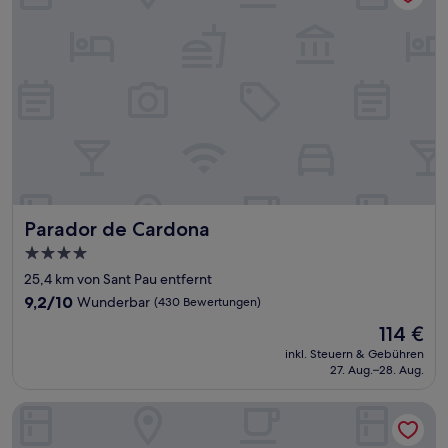
Parador de Cardona
Parador de Cardona
4.0-
Sterne-
25,4 km von Sant Pau entfernt
Unterkunft
9.2
9,2/10
Wunderbar
(430 Bewertungen)
von
Der
114 €
10,
Preis
Wunderbar,
inkl. Steuern & Gebühren
beträgt
27. Aug.–28. Aug.
(430
114 €
Bewertungen)
Masia Can Canyes & Spa