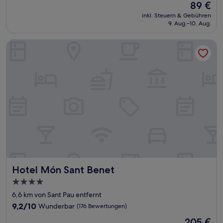
Der
89 €
10,
Preis
Außergewöhnlich,
inkl. Steuern & Gebühren
beträgt
9. Aug.–10. Aug.
(18
89 €
Bewertungen)
Hotel Món Sant Benet
Hotel Món Sant Benet
Hotel Món Sant Benet
4.0-
Sterne-
6,6 km von Sant Pau entfernt
Unterkunft
9.2
9,2/10
Wunderbar
(176 Bewertungen)
von
Der
205 €