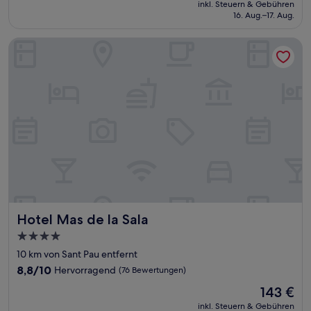
Sehr
inkl. Steuern & Gebühren
beträgt
16. Aug.–17. Aug.
gut,
80 €
(210
Bewertungen)
Hotel Mas de la Sala
Hotel Mas de la Sala
Hotel Mas de la Sala
4.0-
Sterne-
10 km von Sant Pau entfernt
Unterkunft
8.8
8,8/10
Hervorragend
(76 Bewertungen)
von
Der
143 €
10,
Preis
Hervorragend,
inkl. Steuern & Gebühren