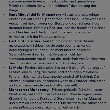
f
i
atemberaubende Aussicht festzuhalten und genieße ein
f
n
Picknick an einem der wunderschönen Plätze entlang der
n
e
Wege.
e
i
W
Sant Miquel del Fai Monastery
– Besuche dieses ruhige
t
n
i
Kloster, das auf einer Klippe thront und eine außergewöhnliche
e
r
Aussicht auf die umliegenden Berge und den ruhigen Fluss
m
d
darunter bietet. Nimm dir Zeit, um über das friedliche Gelände
n
i
zu schlendern und die Architektur zu bewundern, die
e
n
harmonisch mit der Natur verschmilzt.
W
u
e
Castle of Cardona
– Reise zurück in der Zeit in diesem
i
e
i
majestätischen Schloss, wo du seine beeindruckenden
r
n
n
Befestigungen erkunden und mehr über seine reiche
d
F
e
Geschichte erfahren kannst. Verpasse nicht die
i
e
m
atemberaubende Aussicht auf die Landschaft von Cardona von
n
n
n
den Schlosstürmen aus – ein Traum für Fotografen.
W
e
s
e
La Mola
– Fordere dich selbst heraus mit einer Wanderung auf
i
i
t
u
La Mola, einem Berg, der deine Anstrengungen mit einem
r
n
e
e
Panoramablick auf die katalanische Landschaft belohnt. Das
d
e
r
n
Abenteuer lohnt sich, besonders wenn du Outdoor-Aktivitäten
i
m
g
F
und atemberaubende Landschaften genießt.
n
n
W
e
e
Montserrat Monastery
– Erlebe spirituelle Ruhe im Kloster
e
e
i
ö
n
Montserrat, bekannt für seine beeindruckende Lage an einer
i
u
r
f
s
Klippe. Erkunde die Kunst und Geschichte in seinen Mauern
n
e
d
f
t
und nimm dir einen Moment Zeit, um die friedliche Atmosphäre
e
n
i
n
e
zu genießen, die diesen ikonischen Ort umgibt.