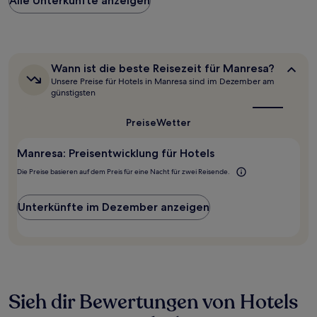
Alle Unterkünfte anzeigen
pro
Nacht,
der
in
den
letzten
Wann
Wann ist die beste Reisezeit für Manresa?
24 Stunden
ist
Unsere Preise für Hotels in Manresa sind im Dezember am
für
die
günstigsten
beste
einen
Reisezeit
Aufenthalt
Preise
Wetter
für
mit
Manresa?
1 Übernachtung
Manresa: Preisentwicklung für Hotels
von
2 Erwachsenen
Die Preise basieren auf dem Preis für eine Nacht für zwei Reisende.
gefunden
wurde.
Preise
Unterkünfte im Dezember anzeigen
und
Verfügbarkeiten
können
sich
ändern.
Es
können
Sieh dir Bewertungen von Hotels
zusätzliche