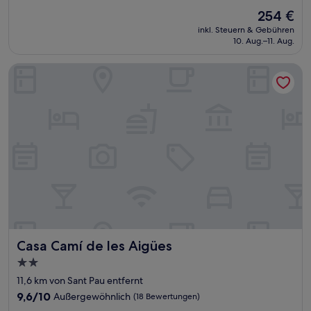
von
Der
254 €
10,
Preis
Außergewöhnlich,
inkl. Steuern & Gebühren
beträgt
10. Aug.–11. Aug.
(13
254 €
Bewertungen)
Casa Camí de les Aigües
Casa Camí de les Aigües
Casa Camí de les Aigües
2.0-
Sterne-
11,6 km von Sant Pau entfernt
Unterkunft
9.6
9,6/10
Außergewöhnlich
(18 Bewertungen)
von