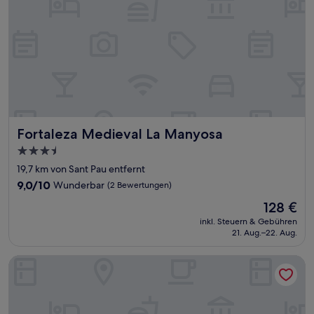
Fortaleza Medieval La Manyosa
Fortaleza Medieval La Manyosa
3.5-
Sterne-
19,7 km von Sant Pau entfernt
Unterkunft
9.0
9,0/10
Wunderbar
(2 Bewertungen)
von
Der
128 €
10,
Preis
Wunderbar,
inkl. Steuern & Gebühren
beträgt
21. Aug.–22. Aug.
(2
128 €
Bewertungen)
Hotel America