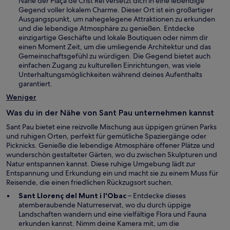
i
Nähe der Plaça de Crist Rei versetzt dich in eine lebendige
t
m
r
Gegend voller lokalem Charme. Dieser Ort ist ein großartiger
e
n
d
Ausgangspunkt, um nahegelegene Attraktionen zu erkunden
r
e
i
und die lebendige Atmosphäre zu genießen. Entdecke
g
u
n
einzigartige Geschäfte und lokale Boutiquen oder nimm dir
e
e
e
einen Moment Zeit, um die umliegende Architektur und das
ö
n
i
Gemeinschaftsgefühl zu würdigen. Die Gegend bietet auch
f
F
n
einfachen Zugang zu kulturellen Einrichtungen, was viele
f
e
e
Unterhaltungsmöglichkeiten während deines Aufenthalts
n
n
m
garantiert.
e
s
n
t
Weniger
t
e
e
u
Was du in der Nähe von Sant Pau unternehmen kannst
r
e
g
Sant Pau bietet eine reizvolle Mischung aus üppigen grünen Parks
n
e
und ruhigen Orten, perfekt für gemütliche Spaziergänge oder
F
ö
Picknicks. Genieße die lebendige Atmosphäre offener Plätze und
e
f
wunderschön gestalteter Gärten, wo du zwischen Skulpturen und
n
f
Natur entspannen kannst. Diese ruhige Umgebung lädt zur
s
n
Entspannung und Erkundung ein und macht sie zu einem Muss für
t
e
Reisende, die einen friedlichen Rückzugsort suchen.
e
t
r
W
Sant Llorenç del Munt i l'Obac
– Entdecke dieses
g
i
atemberaubende Naturreservat, wo du durch üppige
e
r
Landschaften wandern und eine vielfältige Flora und Fauna
ö
d
erkunden kannst. Nimm deine Kamera mit, um die