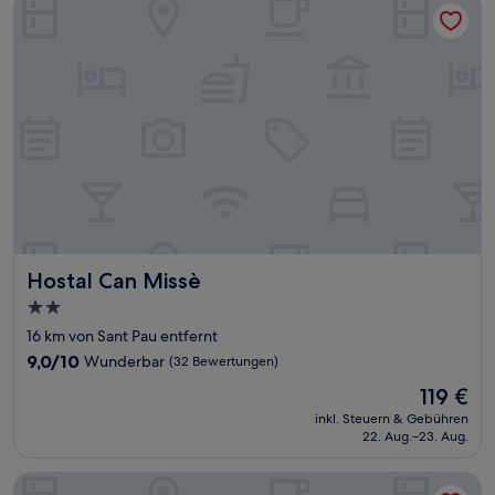
Hostal Can Missè
Hostal Can Missè
Hostal Can Missè
2.0-
Sterne-
16 km von Sant Pau entfernt
Unterkunft
9.0
9,0/10
Wunderbar
(32 Bewertungen)
von
Der
119 €
10,
Preis
Wunderbar,
inkl. Steuern & Gebühren
beträgt
22. Aug.–23. Aug.
(32
119 €
Bewertungen)
Eurostars Don Cándido