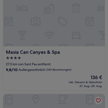
Masia Can Canyes & Spa
Masia Can Canyes & Spa
4.0-
Sterne-
27,5 km von Sant Pau entfernt
Unterkunft
9.8
9,8/10
Außergewöhnlich
(140 Bewertungen)
von
Der
136 €
10,
Preis
Außergewöhnlich,
inkl. Steuern & Gebühren
beträgt
27. Aug.–28. Aug.
(140
136 €
Bewertungen)
Hotel Terrassa Confort