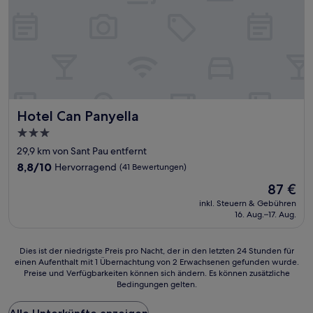
Hotel Can Panyella
Hotel Can Panyella
3.0-
Sterne-
29,9 km von Sant Pau entfernt
Unterkunft
8.8
8,8/10
Hervorragend
(41 Bewertungen)
von
Der
87 €
10,
Preis
Hervorragend,
inkl. Steuern & Gebühren
beträgt
16. Aug.–17. Aug.
(41
87 €
Bewertungen)
Dies
Dies ist der niedrigste Preis pro Nacht, der in den letzten 24 Stunden für
einen Aufenthalt mit 1 Übernachtung von 2 Erwachsenen gefunden wurde.
ist
Preise und Verfügbarkeiten können sich ändern. Es können zusätzliche
der
Bedingungen gelten.
niedrigste
Preis