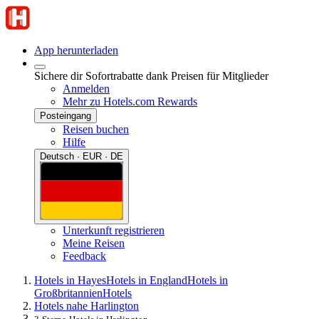
App herunterladen
Sichere dir Sofortrabatte dank Preisen für Mitglieder
Anmelden
Mehr zu Hotels.com Rewards
Posteingang
Reisen buchen
Hilfe
Deutsch · EUR · DE
Unterkunft registrieren
Meine Reisen
Feedback
Hotels in Hayes
Hotels in England
Hotels in
Großbritannien
Hotels
Hotels nahe Harlington