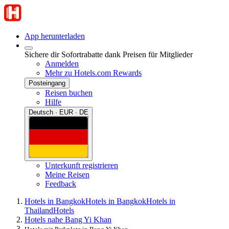
App herunterladen
Sichere dir Sofortrabatte dank Preisen für Mitglieder
Anmelden
Mehr zu Hotels.com Rewards
Posteingang
Reisen buchen
Hilfe
Deutsch · EUR · DE
Unterkunft registrieren
Meine Reisen
Feedback
Hotels in Bangkok
Hotels in Bangkok
Hotels in
Thailand
Hotels
Hotels nahe Bang Yi Khan