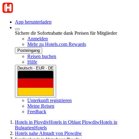
App herunterladen
Sichere dir Sofortrabatte dank Preisen für Mitglieder
Anmelden
Mehr zu Hotels.com Rewards
Posteingang
Reisen buchen
Hilfe
Deutsch · EUR · DE
Unterkunft registrieren
Meine Reisen
Feedback
Hotels in Plovdiv
Hotels in Oblast Plowdiw
Hotels in
Bulgarien
Hotels
Hotels nahe Altstadt von Plowdiw