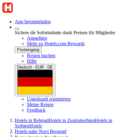
App herunterladen
Sichere dir Sofortrabatte dank Preisen für Mitglieder
Anmelden
Mehr zu Hotels.com Rewards
Posteingang
Reisen buchen
Hilfe
Deutsch · EUR · DE
Unterkunft registrieren
Meine Reisen
Feedback
Hotels in Belgrad
Hotels in Zentralserbien
Hotels in
Serbien
Hotels
Hotels nahe Novi Beograd