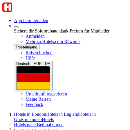
App herunterladen
Sichere dir Sofortrabatte dank Preisen für Mitglieder
Anmelden
Mehr zu Hotels.com Rewards
Posteingang
Reisen buchen
Hilfe
Deutsch · EUR · DE
Unterkunft registrieren
Meine Reisen
Feedback
Hotels in London
Hotels in England
Hotels in
Großbritannien
Hotels
Hotels nahe Bethnal Green