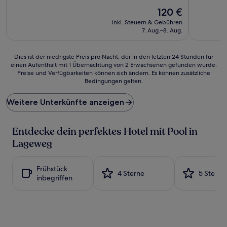
10,
10,
Sehr
Der
Hervorrag
120 €
gut,
Preis
(1.007
inkl. Steuern & Gebühren
(342
beträgt
Bewertun
7. Aug.–8. Aug.
Bewertungen)
120 €
Dies
Dies ist der niedrigste Preis pro Nacht, der in den letzten 24 Stunden für
einen Aufenthalt mit 1 Übernachtung von 2 Erwachsenen gefunden wurde.
ist
Preise und Verfügbarkeiten können sich ändern. Es können zusätzliche
der
Bedingungen gelten.
niedrigste
Preis
Weitere Unterkünfte anzeigen
pro
Nacht,
der
Entdecke dein perfektes Hotel mit Pool in
in
den
Lageweg
letzten
24 Stunden
für
Frühstück
4 Sterne
5 Sterne
einen
inbegriffen
Aufenthalt
mit
1 Übernachtung
von
2 Erwachsenen