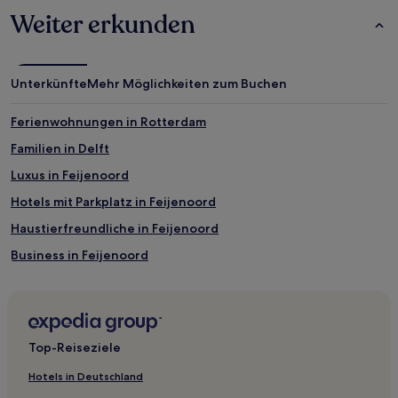
gefunden
Weiter erkunden
wurde.
Preise
und
Verfügbarkeiten
Unterkünfte
Mehr Möglichkeiten zum Buchen
können
sich
ändern.
Ferienwohnungen in Rotterdam
Es
Familien in Delft
können
zusätzliche
Luxus in Feijenoord
Bedingungen
gelten.
Hotels mit Parkplatz in Feijenoord
Haustierfreundliche in Feijenoord
Business in Feijenoord
Familien in Leiden
Haustierfreundliche in Leiden
Hotels mit Parkplatz in Centrum
Top-Reiseziele
Hotels mit Fitnessbereich in Centrum
Hotels in Deutschland
Business in Centrum