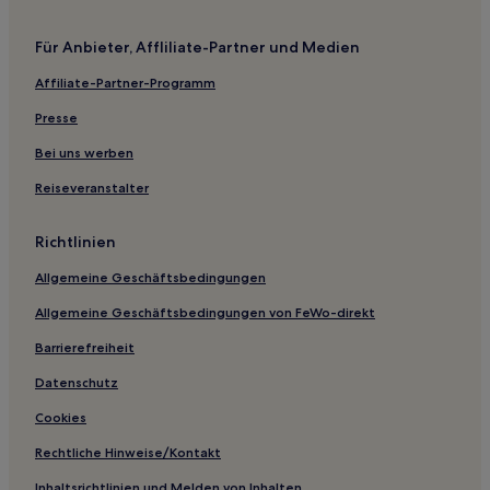
Hotels nahe Golfclub De Hooge Bergsche
Für Anbieter, Affliliate-Partner und Medien
Hotels nahe Maritiem Museum
Affiliate-Partner-Programm
Centrum: Hotels
Presse
Oosthoekeind: Hotels
Hotels nahe Veerhaven
Bei uns werben
Lageweg Hotels
Reiseveranstalter
Gemeinde Krimpen aan den IJssel: Hotels
Richtlinien
Gemeinde Gouda: Hotels
Allgemeine Geschäftsbedingungen
Kralingen-Crooswijk: Hotels
Allgemeine Geschäftsbedingungen von FeWo-direkt
Hotels nahe Chabot-Museum
Barrierefreiheit
'S-Gravenweg: Hotels
Hotels nahe De Koopgoot
Datenschutz
Benedenheul: Hotels
Cookies
Gemeinde Alblasserdam: Hotels
Rechtliche Hinweise/Kontakt
Gemeinde Ridderkerk: Hotels
Inhaltsrichtlinien und Melden von Inhalten