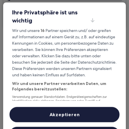
Ich reise geschäftlich
Ihre Privatsphäre ist uns
Suchen
wichtig
Wir und unsere
16
Partner speichern und/ oder greifen
auf Informationen auf einem Gerät zu, z.B. auf eindeutige
Kostenlose Stornierung bei
Kennungen in Cookies, um personenbezogene Daten zu
Planänderungen
verarbeiten. Sie können Ihre Präferenzen akzeptieren
oder verwalten. Klicken Sie dazu bitte unten oder
Verdiene Prämien für jede
besuchen Sie jederzeit die Seite der Datenschutzrichtlinie.
wahrgenommene Übernachtung
Diese Präferenzen werden unseren Partnern signalisiert
und haben keinen Einfluss auf Surfdaten.
Wir und unsere Partner verarbeiten Daten, um
Mehr sparen mit Preisen für Mitglieder
Folgendes bereitzustellen:
Verwendung genauer Standortdaten. Endgeräteeigenschaften zur
Identifikation aktiv abfragen. Speichern von oder Zugriff auf
Informationen auf einem Endgerät. Personalisierte Werbung und
Überprüfe die Preise für diese Daten
Inhalte, Messung von Werbeleistung und der Performance von Inhalten,
Zielgruppenforschung sowie Entwicklung und Verbesserung von
Akzeptieren
Angeboten.
Heute
Morgen
Liste der Partner (Lieferanten)
6. Aug. - 7. Aug.
7. Aug. - 8. Aug.