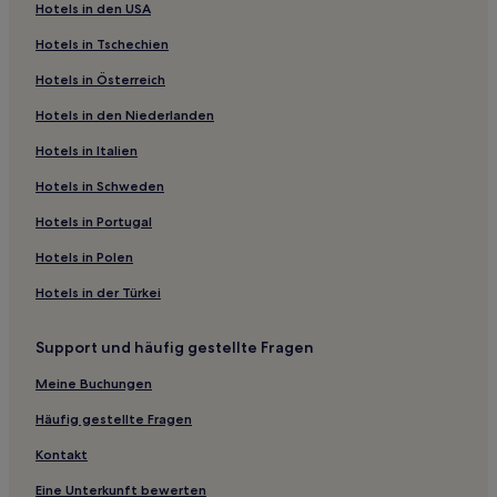
Hotels in den USA
Hotels mit Küchenzeile in Centrum
Hotels in Tschechien
Günstige in Centrum
Hotels in Österreich
Familien in Centrum
Hotels in den Niederlanden
Familien in Rotterdam
Hotels in Italien
Haustierfreundliche in Rotterdam
Bloemhof: Hotels
Hotels in Schweden
Hotels nahe Naturhistorisches Museum
Hotels in Portugal
Hotels nahe Willemsbrücke
Hotels in Polen
Stolwijkersluis: Hotels
Hotels in der Türkei
Gouda Hotels
Support und häufig gestellte Fragen
Hotels nahe Bahnhof Rotterdam CS
Meine Buchungen
Hotels nahe Statue Ongebroken verzet
Hotels nahe Stadhuis
Häufig gestellte Fragen
Hotels nahe Groothandelsgebouw
Kontakt
Gemeinde Zuidplas: Hotels
Eine Unterkunft bewerten