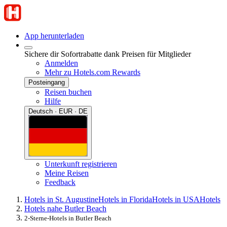
App herunterladen
Sichere dir Sofortrabatte dank Preisen für Mitglieder
Anmelden
Mehr zu Hotels.com Rewards
Posteingang
Reisen buchen
Hilfe
Deutsch · EUR · DE
Unterkunft registrieren
Meine Reisen
Feedback
Hotels in St. Augustine
Hotels in Florida
Hotels in USA
Hotels
Hotels nahe Butler Beach
2-Sterne-Hotels in Butler Beach