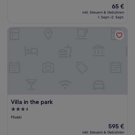
von
Der
65 €
10,
Preis
(1
inkl. Steuern & Gebühren
beträgt
1. Sept.–2. Sept.
Bewertung)
65 €
Villa in the park
Villa in the park
Villa in the park
3.5-
Sterne-
Huaxi
Unterkunft
Der
595 €
Preis
inkl. Steuern & Gebühren