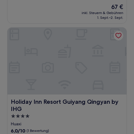
von
Der
67 €
10,
Preis
Wunderbar,
inkl. Steuern & Gebühren
beträgt
1. Sept.–2. Sept.
(21
67 €
Bewertungen)
Holiday Inn Resort Guiyang Qingyan by IHG
Holiday Inn Resort Guiyang Qingyan by IHG
Holiday Inn Resort Guiyang Qingyan by
IHG
4.0-
Sterne-
Huaxi
Unterkunft
6.0
6,0/10
(1 Bewertung)