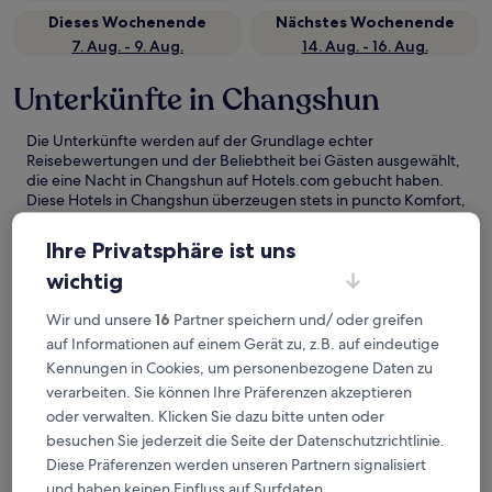
Dieses Wochenende
Nächstes Wochenende
7. Aug. - 9. Aug.
14. Aug. - 16. Aug.
Unterkünfte in Changshun
Die Unterkünfte werden auf der Grundlage echter
Reisebewertungen und der Beliebtheit bei Gästen ausgewählt,
die eine Nacht in Changshun auf Hotels.com gebucht haben.
Diese Hotels in Changshun überzeugen stets in puncto Komfort,
Lage und Erlebnis der Reisenden. Zuletzt aktualisiert am
6.
August 2026
.
Ihre Privatsphäre ist uns
Weniger
wichtig
Holiday Inn Express Guian Yungu by IHG
Wir und unsere
16
Partner speichern und/ oder greifen
auf Informationen auf einem Gerät zu, z.B. auf eindeutige
Kennungen in Cookies, um personenbezogene Daten zu
verarbeiten. Sie können Ihre Präferenzen akzeptieren
oder verwalten. Klicken Sie dazu bitte unten oder
besuchen Sie jederzeit die Seite der Datenschutzrichtlinie.
Diese Präferenzen werden unseren Partnern signalisiert
und haben keinen Einfluss auf Surfdaten.