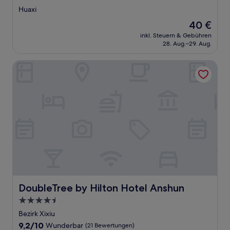
Sterne-
Huaxi
Unterkunft
Der
40 €
Preis
inkl. Steuern & Gebühren
beträgt
28. Aug.–29. Aug.
40 €
DoubleTree by Hilton Hotel Anshun
DoubleTree by Hilton Hotel Anshun
DoubleTree by Hilton Hotel Anshun
4.5-
Sterne-
Bezirk Xixiu
Unterkunft
9.2
9,2/10
Wunderbar
(21 Bewertungen)