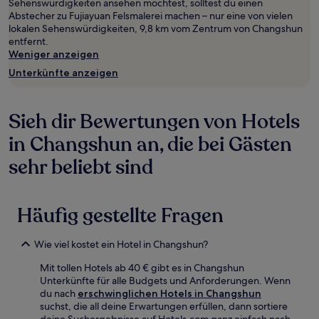
Sehenswürdigkeiten ansehen möchtest, solltest du einen
und
Abstecher zu Fujiayuan Felsmalerei machen – nur eine von vielen
Verfügbarkeiten
lokalen Sehenswürdigkeiten, 9,8 km vom Zentrum von Changshun
können
entfernt.
sich
Weniger anzeigen
ändern.
Es
Unterkünfte anzeigen
können
zusätzliche
Bedingungen
Sieh dir Bewertungen von Hotels
gelten.
in Changshun an, die bei Gästen
sehr beliebt sind
Häufig gestellte Fragen
Wie viel kostet ein Hotel in Changshun?
Mit tollen Hotels ab 40 € gibt es in Changshun
Unterkünfte für alle Budgets und Anforderungen. Wenn
du nach
erschwinglichen Hotels in Changshun
suchst, die all deine Erwartungen erfüllen, dann sortiere