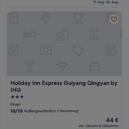
beträgt
17. Aug.–18. Aug.
595 €
Holiday Inn Express Guiyang Qingyan by IHG
Holiday Inn Express Guiyang Qingyan by IHG
Holiday Inn Express Guiyang Qingyan by
IHG
3.0-
Sterne-
Huaxi
Unterkunft
10.0
10/10
Außergewöhnlich
(1 Bewertung)
von
Der
44 €
10,
Preis
Außergewöhnlich,
inkl. Steuern & Gebühren