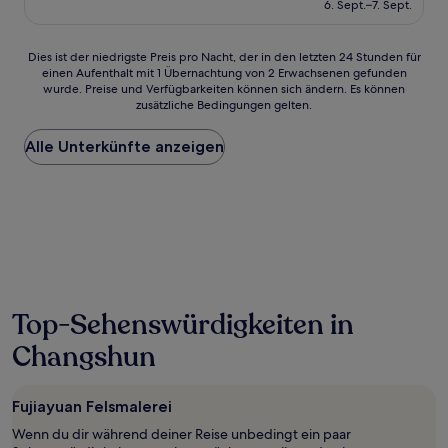
beträgt
6. Sept.–7. Sept.
(1
44 €
Bewertung)
Dies
Dies ist der niedrigste Preis pro Nacht, der in den letzten 24 Stunden für
einen Aufenthalt mit 1 Übernachtung von 2 Erwachsenen gefunden
ist
wurde. Preise und Verfügbarkeiten können sich ändern. Es können
der
zusätzliche Bedingungen gelten.
niedrigste
Preis
Alle Unterkünfte anzeigen
pro
Nacht,
der
in
den
letzten
24 Stunden
für
einen
Aufenthalt
Top-Sehenswürdigkeiten in
mit
1 Übernachtung
Changshun
von
2 Erwachsenen
gefunden
Fujiayuan Felsmalerei
wurde.
Wenn du dir während deiner Reise unbedingt ein paar
Preise