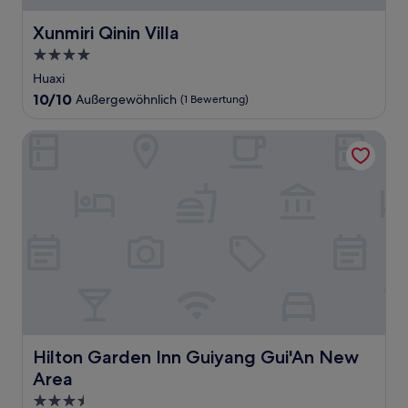
Xunmiri Qinin Villa
Xunmiri Qinin Villa
4.0-
Sterne-
Huaxi
Unterkunft
10.0
10/10
Außergewöhnlich
(1 Bewertung)
von
10,
Hilton Garden Inn Guiyang Gui'An New Area
Außergewöhnlich,
(1
Bewertung)
Hilton Garden Inn Guiyang Gui'An New Area
Hilton Garden Inn Guiyang Gui'An New
Area
3.5-