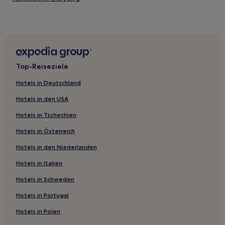
Jinsha Hotels
Hotels nahe Dingying-Häuptlingsmauer
Qinglong Hotels
Duyun Hotels
Top-Reiseziele
Hotels nahe Höhlen-Särge
Hotels in Deutschland
Hotels nahe Libo Daxiao Höhlenlandschaft
Hotels in den USA
Huaxi: Hotels
Hotels in Tschechien
Chengbei Hotels
Hotels in Österreich
Hotels nahe Maomao-Höhle
Hotels in den Niederlanden
Zhijin Hotels
Hotels nahe Alte Stadtmauer von Fuquan
Hotels in Italien
Hotels nahe Xiaoqikong Scenic Area
Hotels in Schweden
Hotels nahe Menghuo-Hügel
Hotels in Portugal
Kreis Xifeng Hotels
Hotels in Polen
Hotels nahe GuiDingXian BuYi Ausstellungshalle