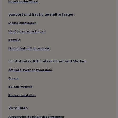
Hotels in der Türkei
Hotels nahe Yezhong-Naturschutzgebiet
Support und häufig gestellte Fragen
Hotels nahe Huangguoshu Wasserfall
Xingren Hotels
Meine Buchungen
Hotels nahe Tiantaishan Berg von Anshun
Häufig gestellte Fragen
Autonomer Kreis Zhenning Hotels
Kontakt
Luodian Hotels
Eine Unterkunft bewerten
Hotels nahe Yedong-Fluss
Für Anbieter, Affliliate-Partner und Medien
Guizhou: Hotels
Affiliate-Partner-Programm
Hotels nahe Pädagogische Universität Guiyang
Hotels nahe Tianlong-Alte Burg
Presse
Puding Hotels
Bei uns werben
Hotels nahe Yelang-See
Reiseveranstalter
Hotels nahe Huanguoshu-Stelenpark von Anshun
Richtlinien
Hotels nahe Huangguoshu-Bonsai-Garten
Allgemeine Geschäftsbedingungen