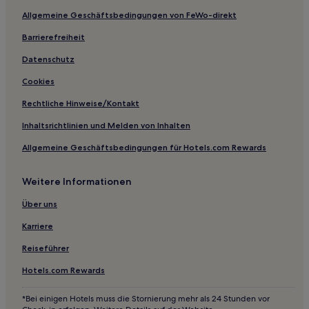
Allgemeine Geschäftsbedingungen von FeWo-direkt
Hotels nahe Bursa Organized Industrial Zone
Barrierefreiheit
Bursa: Hotels
Büyükkumla: Hotels
Datenschutz
Hotels nahe Yenisehir
Cookies
Hotels nahe Yuzuncuyil-Station
Rechtliche Hinweise/Kontakt
Yalıçiftlik: Hotels
Inhaltsrichtlinien und Melden von Inhalten
Uludağ: Hotels
Allgemeine Geschäftsbedingungen für Hotels.com Rewards
Demirci Mahallesi: Hotels
Weitere Informationen
Harmancık Hotels
Yunuseli Mahallesi: Hotels
Über uns
Kurşunlu Cumhuriyet Mahallesi: Hotels
Karriere
İznik Hotels
Reiseführer
Yeşilyayla Mahallesi: Hotels
Hotels.com Rewards
Yeşil Mahallesi: Hotels
*Bei einigen Hotels muss die Stornierung mehr als 24 Stunden vor
Yiğitali: Hotels