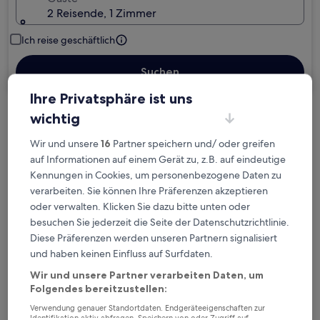
2 Reisende, 1 Zimmer
Ich reise geschäftlich
Suchen
Ihre Privatsphäre ist uns
wichtig
Kostenlose Stornierung bei
Planänderungen
Wir und unsere
16
Partner speichern und/ oder greifen
auf Informationen auf einem Gerät zu, z.B. auf eindeutige
Kennungen in Cookies, um personenbezogene Daten zu
Verdiene Prämien für jede
verarbeiten. Sie können Ihre Präferenzen akzeptieren
wahrgenommene Übernachtung
oder verwalten. Klicken Sie dazu bitte unten oder
besuchen Sie jederzeit die Seite der Datenschutzrichtlinie.
Mehr sparen mit Preisen für Mitglieder
Diese Präferenzen werden unseren Partnern signalisiert
und haben keinen Einfluss auf Surfdaten.
Wir und unsere Partner verarbeiten Daten, um
Folgendes bereitzustellen:
Überprüfe die Preise für diese Daten
Verwendung genauer Standortdaten. Endgeräteeigenschaften zur
Identifikation aktiv abfragen. Speichern von oder Zugriff auf