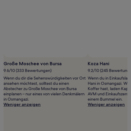
1 Übernachtung
von
2 Erwachsenen
gefunden
wurde.
Preise
und
Verfügbarkeiten
können
sich
ändern.
Es
Große Moschee von Bursa
Koza Hani
können
9.6/10 (333 Bewertungen)
9.2/10 (245 Bewertung
zusätzliche
Wenn du dir die Sehenswürdigkeiten vor Ort
Wenn du in Einkaufslau
Bedingungen
ansehen möchtest, solltest du einen
Hani in Osmangazi. Wen
gelten.
Abstecher zu Große Moschee von Bursa
Koffer hast, laden Kapa
einplanen – nur eines von vielen Denkmälern
AVM und Einkaufszentru
in Osmangazi.
einem Bummel ein.
Weniger anzeigen
Weniger anzeigen