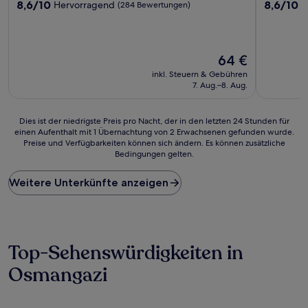
8.6
8.6
8,6/10
8,6/10
Hervorragend
H
(284 Bewertungen)
von
von
10,
10,
Hervorragend,
Hervorrag
(284
(7
Der
64 €
Bewertungen)
Bewertun
Preis
inkl. Steuern & Gebühren
beträgt
7. Aug.–8. Aug.
64 €
Dies
Dies ist der niedrigste Preis pro Nacht, der in den letzten 24 Stunden für
einen Aufenthalt mit 1 Übernachtung von 2 Erwachsenen gefunden wurde.
ist
Preise und Verfügbarkeiten können sich ändern. Es können zusätzliche
der
Bedingungen gelten.
niedrigste
Preis
Weitere Unterkünfte anzeigen
pro
Nacht,
der
in
den
letzten
Top-Sehenswürdigkeiten in
24 Stunden
Osmangazi
für
einen
Aufenthalt
mit