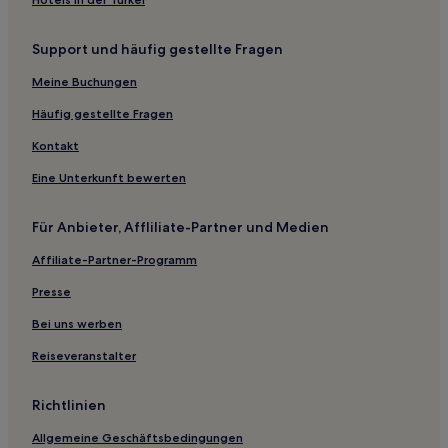
Luxus in Uludağ
Support und häufig gestellte Fragen
Familien in Uludağ
Meine Buchungen
Hotels mit inbegriffenem Frühstück in Uludağ
Hotels mit Parkplatz in Uludağ
Häufig gestellte Fragen
Hotels mit Parkplatz in Zeytinbağı
Kontakt
Hotels mit inbegriffenem Frühstück in İnegöl
Eine Unterkunft bewerten
Familien in Mudanya
Für Anbieter, Affliliate-Partner und Medien
Haustierfreundliche in Görükle
Affiliate-Partner-Programm
Hotels nahe Uludağ-Nationalpark
Presse
Balat: Hotels
Hotels nahe Bahnhof Kestel
Bei uns werben
Büyükorhan Hotels
Reiseveranstalter
Gözede: Hotels
Richtlinien
Sakarya Mahallesi: Hotels
Allgemeine Geschäftsbedingungen
Cumalikizik: Hotels