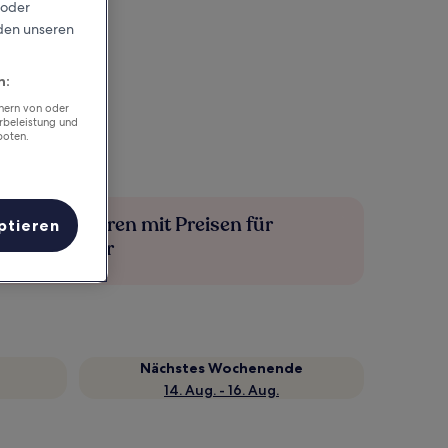
 oder
rden unseren
n:
chern von oder
rbeleistung und
boten.
Mehr sparen mit Preisen für
ptieren
Mitglieder
Nächstes Wochenende
14. Aug. - 16. Aug.