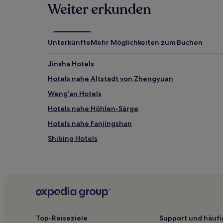
Weiter erkunden
Unterkünfte
Mehr Möglichkeiten zum Buchen
Jinsha Hotels
Hotels nahe Altstadt von Zhengyuan
Weng’an Hotels
Hotels nahe Höhlen-Särge
Hotels nahe Fanjingshan
Shibing Hotels
Leishan Hotels
Hotels nahe Kaili
Hotels nahe Yuntai-Berg von Guizhou
Hotels nahe Daxing
Hotels nahe Yedong-Fluss
Top-Reiseziele
Support und häufi