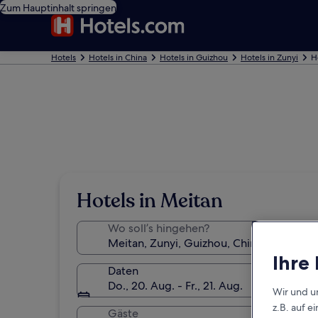
Zum Hauptinhalt springen
Hotels
Hotels in China
Hotels in Guizhou
Hotels in Zunyi
H
Hotels in Meitan
Wo soll’s hingehen?
Ihre
Daten
Do., 20. Aug. - Fr., 21. Aug.
Wir und u
z.B. auf 
Gäste