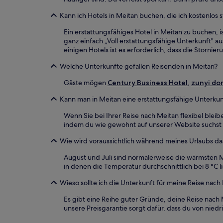
zusätzliche
Kann ich Hotels in Meitan buchen, die ich kostenlos 
Bedingungen
gelten.
Ein erstattungsfähiges Hotel in Meitan zu buchen, 
ganz einfach „Voll erstattungsfähige Unterkunft" au
einigen Hotels ist es erforderlich, dass die Storn
Welche Unterkünfte gefallen Reisenden in Meitan?
Gäste mögen
Century Business Hotel
,
zunyi don
Kann man in Meitan eine erstattungsfähige Unterku
Wenn Sie bei Ihrer Reise nach Meitan flexibel blei
indem du wie gewohnt auf unserer Website suchst u
Wie wird voraussichtlich während meines Urlaubs da
August und Juli sind normalerweise die wärmsten 
in denen die Temperatur durchschnittlich bei 8 °C 
Wieso sollte ich die Unterkunft für meine Reise nac
Es gibt eine Reihe guter Gründe, deine Reise nach 
unsere Preisgarantie sorgt dafür, dass du von ni