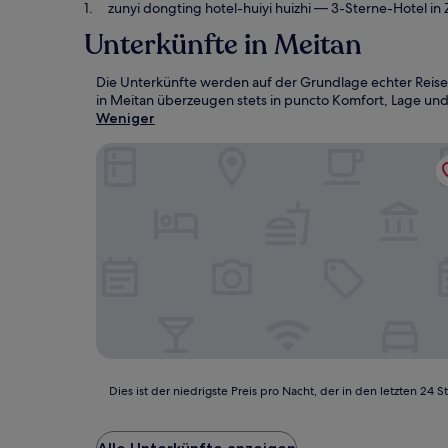
zunyi dongting hotel-huiyi huizhi
— 3-Sterne-Hotel in 
Unterkünfte in Meitan
Die Unterkünfte werden auf der Grundlage echter Reise
in Meitan überzeugen stets in puncto Komfort, Lage und 
Weniger
zunyi dongting hotel-huiyi huizhi
Dies
Dies ist der niedrigste Preis pro Nacht, der in den letzten 
ist
der
niedrigste