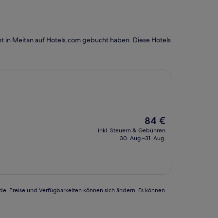
t in Meitan auf Hotels.com gebucht haben. Diese Hotels
Der
84 €
Preis
inkl. Steuern & Gebühren
beträgt
30. Aug.–31. Aug.
84 €
rde. Preise und Verfügbarkeiten können sich ändern. Es können