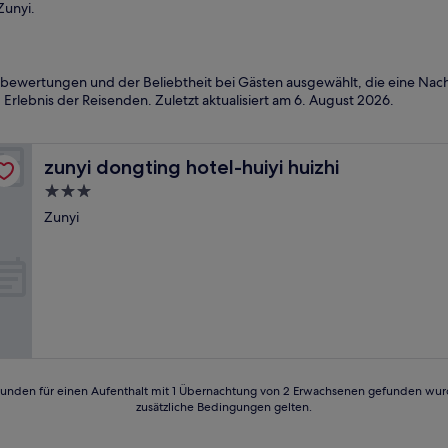
Zunyi.
bewertungen und der Beliebtheit bei Gästen ausgewählt, die eine Nach
Erlebnis der Reisenden. Zuletzt aktualisiert am
6. August 2026
.
zunyi dongting hotel-huiyi huizhi
zunyi dongting hotel-huiyi huizhi
3.0-
Sterne-
Zunyi
Unterkunft
24 Stunden für einen Aufenthalt mit 1 Übernachtung von 2 Erwachsenen gefunden wu
zusätzliche Bedingungen gelten.