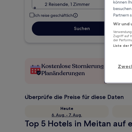
können Ihr
2 Reisende, 1 Zimmer
besuchen S
Partnern s
Ich reise geschäftlich
Wir und 
Suchen
Verwendung g
Zugriff auf 
der Perform
Liste der 
Kostenlose Stornierung bei
Zwec
Planänderungen
Überprüfe die Preise für diese Daten
Heute
6. Aug. - 7. Aug.
Top 5 Hotels in Meitan auf e