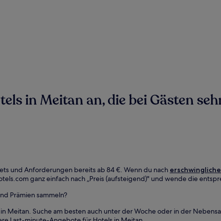
ls in Meitan an, die bei Gästen sehr
udgets und Anforderungen bereits ab 84 €. Wenn du nach
erschwingliche
otels.com ganz einfach nach „Preis (aufsteigend)" und wende die entspr
 und Prämien sammeln?
s in Meitan. Suche am besten auch unter der Woche oder in der Neben
ere Last-minute-Angebote für Hotels in Meitan.