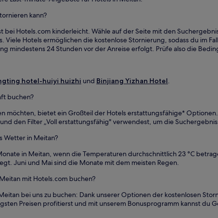
stornieren kann?
ist bei Hotels.com kinderleicht. Wähle auf der Seite mit den Suchergebn
s. Viele Hotels ermöglichen die kostenlose Stornierung, sodass du im Fall
ierung mindestens 24 Stunden vor der Anreise erfolgt. Prüfe also die Be
gting hotel-huiyi huizhi
und
Binjiang Yizhan Hotel
.
nft buchen?
ben möchten, bietet ein Großteil der Hotels erstattungsfähige* Optionen
nd den Filter „Voll erstattungsfähig" verwendest, um die Suchergebni
s Wetter in Meitan?
Monate in Meitan, wenn die Temperaturen durchschnittlich 23 °C betrag
liegt. Juni und Mai sind die Monate mit dem meisten Regen.
h Meitan mit Hotels.com buchen?
Meitan bei uns zu buchen: Dank unserer Optionen der kostenlosen Storni
edrigsten Preisen profitierst und mit unserem Bonusprogramm kannst du