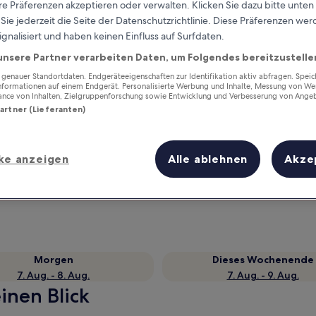
e Präferenzen akzeptieren oder verwalten. Klicken Sie dazu bitte unten
ie jederzeit die Seite der Datenschutzrichtlinie. Diese Präferenzen we
ignalisiert und haben keinen Einfluss auf Surfdaten.
unsere Partner verarbeiten Daten, um Folgendes bereitzustelle
enauer Standortdaten. Endgeräteeigenschaften zur Identifikation aktiv abfragen. Spei
Informationen auf einem Endgerät. Personalisierte Werbung und Inhalte, Messung von We
ance von Inhalten, Zielgruppenforschung sowie Entwicklung und Verbesserung von Ange
Partner (Lieferanten)
Verdiene Prämien für jede
ke anzeigen
Alle ablehnen
Akze
wahrgenommene Übernachtung
Morgen
Dieses Wochenende
7. Aug. - 8. Aug.
7. Aug. - 9. Aug.
inen Blick