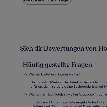
Alle Unterkünfte anzeigen
Preis
pro
Nacht,
der
in
den
letzten
24 Stunden
für
einen
Sieh dir Bewertungen von Hote
Aufenthalt
mit
1 Übernachtung
von
Häufig gestellte Fragen
2 Erwachsenen
gefunden
wurde.
Wie viel kostet ein Hotel in Meitan?
Preise
und
Du findest in Meitan tolle Unterkünfte für alle B
Verfügbarkeiten
erfüllen, dann sortiere deine Suchergebnisse auf H
können
sich
Wie kann ich bei Hotels in Meitan Angebote finden
ändern.
Entdecke auf Hotels.com tolle Angebote für Hotel
Es
häufiger sind. Du verreist spontan? Dann prüfe uns
können