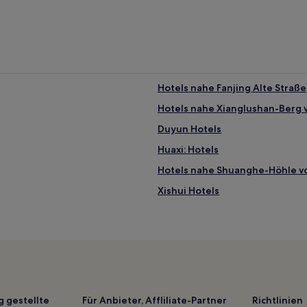
Hotels nahe Fanjing Alte Straße
Hotels nahe Xianglushan-Berg v
Duyun Hotels
Huaxi: Hotels
Hotels nahe Shuanghe-Höhle v
Xishui Hotels
Hotels nahe Alte Stadtmauer v
Kreis Xifeng Hotels
Hotels nahe GuiDingXian BuYi A
Hotels nahe Tiantaishan Berg 
Kreis Fenggang Hotels
g gestellte
Für Anbieter, Affliliate-Partner
Richtlinien