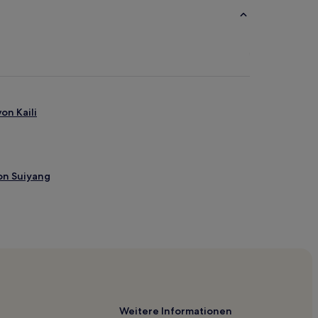
on Kaili
on Suiyang
on Fuquan
usstellungshalle
von Anshun
Weitere Informationen