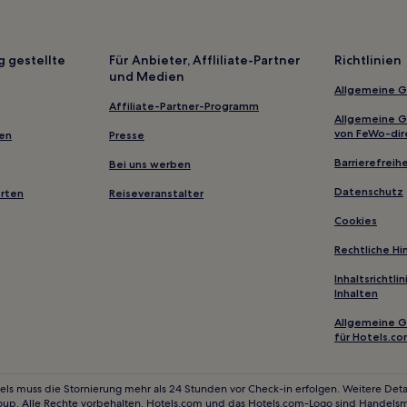
Tengzhou Hotels
Hotels nahe Shentong-Berg
g gestellte
Für Anbieter, Affliliate-Partner
Richtlinien
und Medien
Yanggu Hotels
Allgemeine 
Tai'an Hotels
Affiliate-Partner-Programm
Allgemeine 
Yuncheng Hotels
von FeWo-dir
gen
Presse
Hotels nahe Dongping-See
Barrierefreihe
Bei uns werben
Hotels nahe Zoucheng Museum
Datenschutz
erten
Reiseveranstalter
hkommen
Hotels nahe Shuihu Filmstadt
Cookies
Familien in Shandong
Rechtliche H
Günstige in Zibo
Inhaltsrichtl
Inhalten
Allgemeine 
für Hotels.c
els muss die Stornierung mehr als 24 Stunden vor Check-in erfolgen. Weitere Detai
oup. Alle Rechte vorbehalten. Hotels.com und das Hotels.com-Logo sind Handels