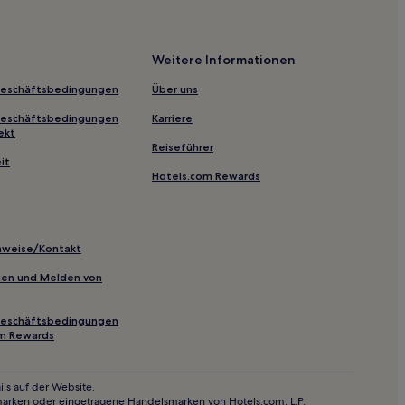
Weitere Informationen
Geschäftsbedingungen
Über uns
Geschäftsbedingungen
Karriere
ekt
Reiseführer
it
Hotels.com Rewards
inweise/Kontakt
inien und Melden von
Geschäftsbedingungen
om Rewards
ls auf der Website.
marken oder eingetragene Handelsmarken von Hotels.com, L.P.