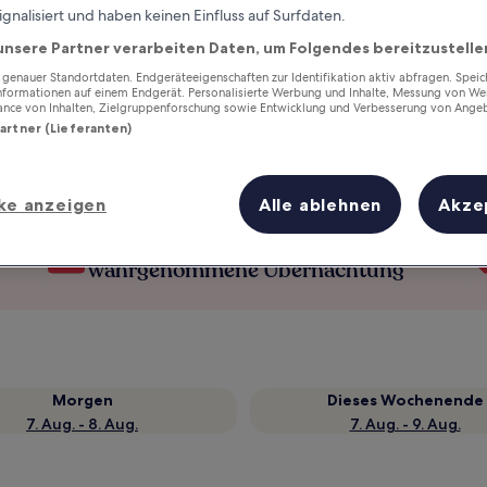
ignalisiert und haben keinen Einfluss auf Surfdaten.
unsere Partner verarbeiten Daten, um Folgendes bereitzustelle
enauer Standortdaten. Endgeräteeigenschaften zur Identifikation aktiv abfragen. Spei
Informationen auf einem Endgerät. Personalisierte Werbung und Inhalte, Messung von We
ance von Inhalten, Zielgruppenforschung sowie Entwicklung und Verbesserung von Ange
Partner (Lieferanten)
ke anzeigen
Alle ablehnen
Akze
Verdiene Prämien für jede
wahrgenommene Übernachtung
Morgen
Dieses Wochenende
7. Aug. - 8. Aug.
7. Aug. - 9. Aug.