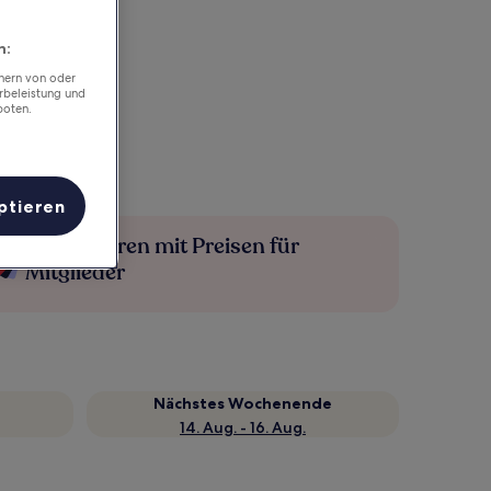
n:
chern von oder
rbeleistung und
boten.
ptieren
Mehr sparen mit Preisen für
Mitglieder
Nächstes Wochenende
14. Aug. - 16. Aug.