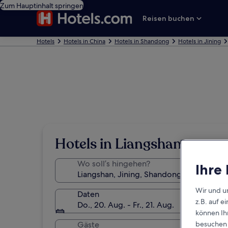
Zum Hauptinhalt springen
Reisen buchen
Hotels
Hotels in China
Hotels in Shandong
Hotels in Jining
Hotels in Liangshan
Wo soll’s hingehen?
Ihre
Wir und u
Daten
z.B. auf 
Do., 20. Aug. - Fr., 21. Aug.
können Ihr
Gäste
besuchen S