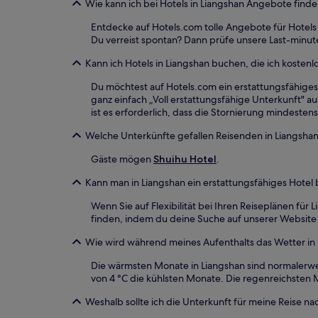
Wie kann ich bei Hotels in Liangshan Angebote fin
Entdecke auf Hotels.com tolle Angebote für Hotels
Du verreist spontan? Dann prüfe unsere Last-minut
Kann ich Hotels in Liangshan buchen, die ich kostenl
Du möchtest auf Hotels.com ein erstattungsfähiges
ganz einfach „Voll erstattungsfähige Unterkunft" aus
ist es erforderlich, dass die Stornierung mindeste
Welche Unterkünfte gefallen Reisenden in Liangsha
Gäste mögen
Shuihu Hotel
.
Kann man in Liangshan ein erstattungsfähiges Hotel
Wenn Sie auf Flexibilität bei Ihren Reiseplänen für
finden, indem du deine Suche auf unserer Website st
Wie wird während meines Aufenthalts das Wetter in
Die wärmsten Monate in Liangshan sind normalerwei
von 4 °C die kühlsten Monate. Die regenreichsten 
Weshalb sollte ich die Unterkunft für meine Reise 