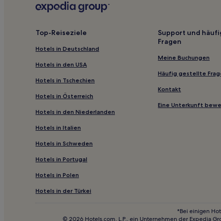
Hotels nahe Loude-Stadt
Hotels nahe Heze Jinshan Höhle
Top-Reiseziele
Support und häufi
Fragen
Hotels nahe Grab von Shaohao
Hotels in Deutschland
Hotels nahe Sishan-Klippenschnitzerei
Meine Buchungen
Hotels in den USA
Gaotang Hotels
Häufig gestellte Fra
Hotels in Tschechien
Hotels nahe Beihu Park
Kontakt
Hotels in Österreich
Hotels nahe Bahnhof Heze
Eine Unterkunft bew
Hotels in den Niederlanden
Hotels nahe Friedhof von Yanhui und seinen Nac
Hotels in Italien
Cao Hotels
Hotels in Schweden
Günstige in Qufu
Hotels in Portugal
Familien in Jining
Hotels in Polen
Hotels in der Türkei
*Bei einigen Hot
© 2026 Hotels.com, L.P., ein Unternehmen der Expedia Gr