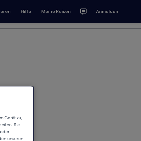
ieren
Hilfe
Meine Reisen
Anmelden
em Gerät zu,
eiten. Sie
 oder
rden unseren