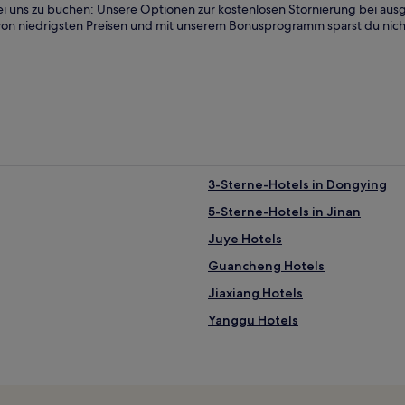
bei uns zu buchen: Unsere Optionen zur kostenlosen Stornierung bei aus
 du von niedrigsten Preisen und mit unserem Bonusprogramm sparst du nic
3-Sterne-Hotels in Dongying
5-Sterne-Hotels in Jinan
Juye Hotels
Guancheng Hotels
Jiaxiang Hotels
Yanggu Hotels
Qihe Hotels
Hotels nahe Hou Shi Wu
Hotels nahe Hongding Bergschn