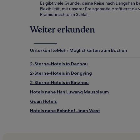
Es gibt viele Gründe, deine Reise nach Liangshan 
Flexibilität, mit unserer Preisgarantie profitierst
Prämiennächte im Schlaf.
Weiter erkunden
Unterkünfte
Mehr Möglichkeiten zum Buchen
2-Sterne-Hotels in Dezhou
2-Sterne-Hotels in Dongying
2-Sterne-Hotels in Binzhou
Hotels nahe Han Luwang Mausoleum
Guan Hotels
Hotels nahe Bahnhof Jinan West
Shan Hotels
Hotels nahe Dafengshan Qi Große Mauer
Yutai Hotels