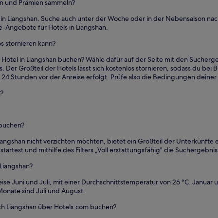
den und Prämien sammeln?
 in Liangshan. Suche auch unter der Woche oder in der Nebensaison na
e-Angebote für Hotels in Liangshan.
os stornieren kann?
 Hotel in Liangshan buchen? Wähle dafür auf der Seite mit den Sucherg
. Der Großteil der Hotels lässt sich kostenlos stornieren, sodass du bei 
ns 24 Stunden vor der Anreise erfolgt. Prüfe also die Bedingungen deine
n?
 buchen?
 Liangshan nicht verzichten möchten, bietet ein Großteil der Unterkünfte
artest und mithilfe des Filters „Voll erstattungsfähig" die Suchergebnis
 Liangshan?
se Juni und Juli, mit einer Durchschnittstemperatur von 26 °C. Januar
Monate sind Juli und August.
nach Liangshan über Hotels.com buchen?