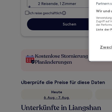
2 Reisende, 1 Zimmer
Partnern s
Wir und 
Ich reise geschäftlich
Verwendung g
Zugriff auf 
Suchen
der Perform
Liste der 
Zwec
Kostenlose Stornierung bei
Planänderungen
Überprüfe die Preise für diese Daten
Heute
6. Aug. - 7. Aug.
Unterkünfte in Liangshan