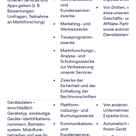
unseren Services und
und
Apps geben (z. B.
Von Dritten, wie
Kundenservice-
Bewertungen,
etwa unseren
zwecke
Umfragen, Teilnahme
Geschäfts- und
an Marktforschung)
Marketing- und
Affiliate-Partnern
Werbezwecke
sowie autorisiert
Dienstleistern
Treueprogramm-
zwecke
Marktforschungs-,
Analyse- und
Schulungszwecke
zur Verbesserung
unserer Services
Zwecke der
Sicherheit und der
Einhaltung der
Rechtsvorschriften
Gerätedaten –
Plattform-
Von anderen
einschließlich
nutzungs- und
Unternehmen de
Gerätetyp, eindeutige
Buchungszwecke
Expedia Group
Geräte-Identifikations-
Kommunikations-
Automatisch von
nummern, Betriebs-
und
Ihrem Gerät
system, Mobilfunk-
Kundenservice-
betreiber und wie Ihr