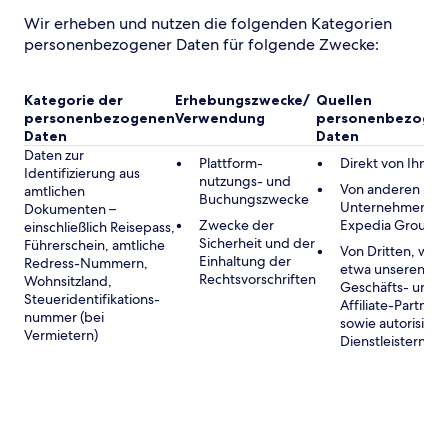
Wir erheben und nutzen die folgenden Kategorien
personenbezogener Daten für folgende Zwecke:
Kategorie der
Erhebungszwecke/
Quellen
personenbezogenen
Verwendung
personenbezogen
Daten
Daten
Daten zur
Plattform-
Direkt von Ihnen
Identifizierung aus
nutzungs- und
Von anderen
amtlichen
Buchungszwecke
Unternehmen de
Dokumenten –
Zwecke der
Expedia Group
einschließlich Reisepass,
Sicherheit und der
Führerschein, amtliche
Von Dritten, wie
Einhaltung der
Redress-Nummern,
etwa unseren
Rechtsvorschriften
Wohnsitzland,
Geschäfts- und
Steueridentifikations-
Affiliate-Partnern
nummer (bei
sowie autorisiert
Vermietern)
Dienstleistern