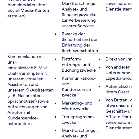
Marktforschungs-,
sowie autorisiert
Anmeldedaten Ihrer
Analyse- und
Dienstleistern
Social-Media-Konten
Schulungszwecke
erstellen)
zur Verbesserung
unserer Services
Zwecke der
Sicherheit und der
Einhaltung der
Rechtsvorschriften
Kommunikation mit
Plattform-
Direkt von Ihnen
uns –
nutzungs- und
Von anderen
einschließlich E-Mails,
Buchungszwecke
Unternehmen de
Chat-Transkripte mit
Kommunikations-
Expedia Group
unserem virtuellen
und
Assistenten und
Automatisch von
Kundenservice-
unserem KI-Assistenten
Ihrem Gerät
zwecke
(z. B. Nachrichten,
Von Dritten, wie
Sprachnotizen) sowie
Marketing- und
etwa unseren
Aufzeichnungen von
Werbezwecke
Geschäfts- und
Anrufen mit
Treueprogramm-
Affiliate-Partnern
Kundenservice-
zwecke
sowie autorisiert
mitarbeitern
Dienstleistern
Marktforschungs-,
Analyse- und