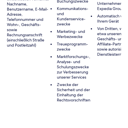
Buchungszwecke
Unternehmen de
Nachname,
Kommunikations-
Expedia Group
Benutzername, E-Mail-
und
Adresse,
Automatisch von
Kundenservice-
Telefonnummer und
Ihrem Gerät
zwecke
Wohn-, Geschäfts-
Von Dritten, wie
sowie
Marketing- und
etwa unseren
Rechnungsanschrift
Werbezwecke
Geschäfts- und
(einschließlich Straße
Treueprogramm-
Affiliate-Partnern
und Postleitzahl)
zwecke
sowie autorisiert
Dienstleistern
Marktforschungs-,
Analyse- und
Schulungszwecke
zur Verbesserung
unserer Services
Zwecke der
Sicherheit und der
Einhaltung der
Rechtsvorschriften