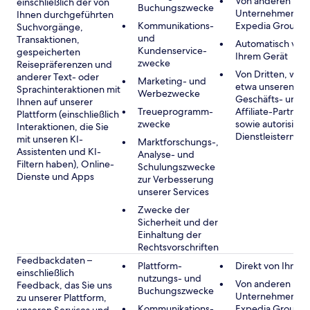
Von anderen
einschließlich der von
Buchungszwecke
Unternehmen de
Ihnen durchgeführten
Kommunikations-
Expedia Group
Suchvorgänge,
und
Transaktionen,
Automatisch von
Kundenservice-
gespeicherten
Ihrem Gerät
zwecke
Reisepräferenzen und
Von Dritten, wie
anderer Text- oder
Marketing- und
etwa unseren
Sprachinteraktionen mit
Werbezwecke
Geschäfts- und
Ihnen auf unserer
Treueprogramm-
Affiliate-Partnern
Plattform (einschließlich
zwecke
sowie autorisiert
Interaktionen, die Sie
Dienstleistern
mit unseren KI-
Marktforschungs-,
Assistenten und KI-
Analyse- und
Filtern haben), Online-
Schulungszwecke
Dienste und Apps
zur Verbesserung
unserer Services
Zwecke der
Sicherheit und der
Einhaltung der
Rechtsvorschriften
Feedbackdaten –
Plattform-
Direkt von Ihnen
einschließlich
nutzungs- und
Von anderen
Feedback, das Sie uns
Buchungszwecke
Unternehmen de
zu unserer Plattform,
Kommunikations-
Expedia Group