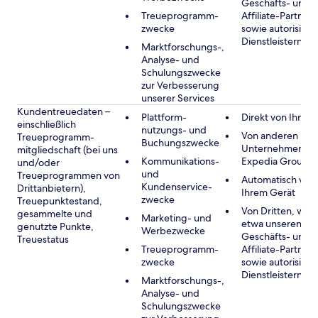
Geschäfts- und
Treueprogramm-
Affiliate-Partnern
zwecke
sowie autorisiert
Dienstleistern
Marktforschungs-,
Analyse- und
Schulungszwecke
zur Verbesserung
unserer Services
Kundentreuedaten –
Plattform-
Direkt von Ihnen
einschließlich
nutzungs- und
Von anderen
Treueprogramm-
Buchungszwecke
Unternehmen de
mitgliedschaft (bei uns
Kommunikations-
Expedia Group
und/oder
und
Treueprogrammen von
Automatisch von
Kundenservice-
Drittanbietern),
Ihrem Gerät
zwecke
Treuepunktestand,
Von Dritten, wie
gesammelte und
Marketing- und
etwa unseren
genutzte Punkte,
Werbezwecke
Geschäfts- und
Treuestatus
Treueprogramm-
Affiliate-Partnern
zwecke
sowie autorisiert
Dienstleistern
Marktforschungs-,
Analyse- und
Schulungszwecke