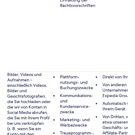
Einhaltung der
Rechtsvorschriften
Bilder, Videos und
Plattform-
Direkt von Ihnen
Aufnahmen –
nutzungs- und
Von anderen
einschließlich Videos,
Buchungszwecke
Unternehmen de
Bilder und
Kommunikations-
Expedia Group
Gesichtsfotografien,
und
die Sie hochladen oder
Automatisch von
Kundenservice-
die wir von Konten in
Ihrem Gerät
zwecke
Social Media abrufen,
Von Dritten, wie
die Sie mit Ihrem Profil
Marketing- und
etwa unseren
bei uns verknüpfen
Werbezwecke
Geschäfts- und
(z. B. wenn Sie ein
Treueprogramm-,
Affiliate-Partnern
Konto mit den