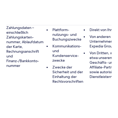
Zahlungsdaten –
Plattform-
Direkt von Ihnen
einschließlich
nutzungs- und
Von anderen
Zahlungskarten-
Buchungszwecke
Unternehmen de
nummer, Ablaufdatum
Kommunikations-
Expedia Group
der Karte,
und
Rechnungsanschrift
Von Dritten, wie
Kundenservice-
und
etwa unseren
zwecke
Finanz-/Bankkonto-
Geschäfts- und
nummer
Zwecke der
Affiliate-Partnern
Sicherheit und der
sowie autorisiert
Einhaltung der
Dienstleistern
Rechtsvorschriften