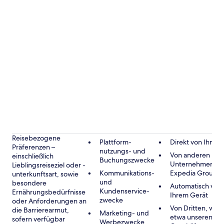
Reisebezogene
Plattform-
Direkt von Ihnen
Präferenzen –
nutzungs- und
Von anderen
einschließlich
Buchungszwecke
Unternehmen de
Lieblingsreiseziel oder -
Kommunikations-
Expedia Group
unterkunftsart, sowie
und
besondere
Automatisch von
Kundenservice-
Ernährungsbedürfnisse
Ihrem Gerät
zwecke
oder Anforderungen an
Von Dritten, wie
die Barrierearmut,
Marketing- und
etwa unseren
sofern verfügbar
Werbezwecke