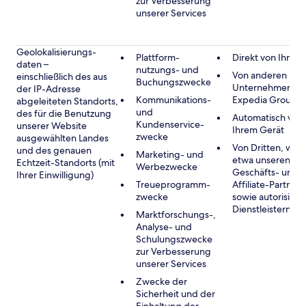
zur Verbesserung
unserer Services
Geolokalisierungs-
Plattform-
Direkt von Ihnen
daten –
nutzungs- und
Von anderen
einschließlich des aus
Buchungszwecke
Unternehmen de
der IP-Adresse
Kommunikations-
Expedia Group
abgeleiteten Standorts,
und
des für die Benutzung
Automatisch von
Kundenservice-
unserer Website
Ihrem Gerät
zwecke
ausgewählten Landes
Von Dritten, wie
und des genauen
Marketing- und
etwa unseren
Echtzeit-Standorts (mit
Werbezwecke
Geschäfts- und
Ihrer Einwilligung)
Treueprogramm-
Affiliate-Partnern
zwecke
sowie autorisiert
Dienstleistern
Marktforschungs-,
Analyse- und
Schulungszwecke
zur Verbesserung
unserer Services
Zwecke der
Sicherheit und der