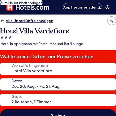
Zum Hauptinhalt springen
App herunterladen
Alle Unterkünfte anzeigen
Hotel Villa Verdefiore
3.0-
Sterne-
Hotel in Appignano mit Restaurant und Bar/Lounge
Unterkunft
Wähle deine Daten, um Preise zu sehen
Wo soll’s hingehen?
Daten
Gäste
Suchen