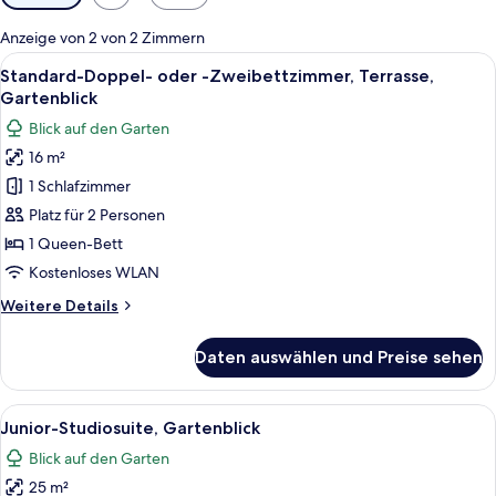
Filter
für
Anzeige von 2 von 2 Zimmern
Zimmer
Alle
Ein Hotelzimmer mit Bett, Schreibtisc
8
Standard-Doppel- oder -Zweibettzimmer, Terrasse,
Fotos
Gartenblick
für
Blick auf den Garten
Standard-
16 m²
Doppel-
1 Schlafzimmer
oder
-
Platz für 2 Personen
Zweibettzimmer,
1 Queen-Bett
Terrasse,
Kostenloses WLAN
Gartenblick
Weitere
Weitere Details
anzeigen
Details
für
Daten auswählen und Preise sehen
Standard-
Doppel-
oder
Alle
Ein Hotelzimmer mit einem Bett, einer
13
-
Junior-Studiosuite, Gartenblick
Fotos
Zweibettzimmer,
Blick auf den Garten
Terrasse,
für
Gartenblick
25 m²
Junior-