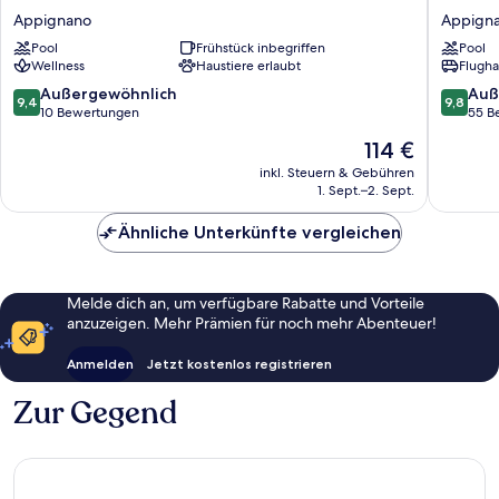
La
dei
Appignano
Appign
Colombaia
Segreti
Pool
Frühstück inbegriffen
Pool
Appignano
Appign
Wellness
Haustiere erlaubt
Flugha
9.4
9.8
Außergewöhnlich
Auß
9,4
9,8
von
von
10 Bewertungen
55 B
10,
10,
Der
114 €
Außergewöhnlich,
Außerge
Preis
10
55
inkl. Steuern & Gebühren
beträgt
1. Sept.–2. Sept.
Bewertungen
Bewert
114 €
Ähnliche Unterkünfte vergleichen
Melde dich an, um verfügbare Rabatte und Vorteile
anzuzeigen. Mehr Prämien für noch mehr Abenteuer!
Anmelden
Jetzt kostenlos registrieren
Zur Gegend