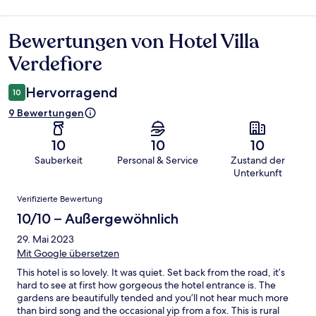
Bewertungen von Hotel Villa
Bewertungen
Verdefiore
Hervorragend
10
9 Bewertungen
10
10
10
Sauberkeit
Personal & Service
Zustand der
Unterkunft
Bewertungen
Verifizierte Bewertung
10/10 – Außergewöhnlich
29. Mai 2023
Mit Google übersetzen
This hotel is so lovely. It was quiet. Set back from the road, it’s
hard to see at first how gorgeous the hotel entrance is. The
gardens are beautifully tended and you’ll not hear much more
than bird song and the occasional yip from a fox. This is rural