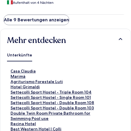
Aufenthalt von 4 Nächten
Alle 9 Bewertungen anzeigen
Mehr entdecken
Unterkünfte
L
Casa Claudia
i
L
Marimà
n
i
L
Agriturismo Forestale Luti
k
n
i
L
Hotel Grimaldi
,
k
n
i
L
Settecolli Sport Hostel - Triple Room 104
d
,
k
n
i
L
Settecolli Sport Hostel - Single Room 101
e
d
,
k
n
i
L
Settecolli Sport Hostel - Double Room 108
r
e
d
,
k
n
i
L
Settecolli Sport Hostel - Double Room 103
d
r
e
d
,
k
n
i
L
Double Twin Room Private Bathroom for
i
d
r
e
d
,
k
n
i
Swimming Pool use
e
i
d
r
e
d
,
k
n
L
Recina Hotel
f
e
i
d
r
e
d
,
k
i
L
Best Western Hotel I Colli