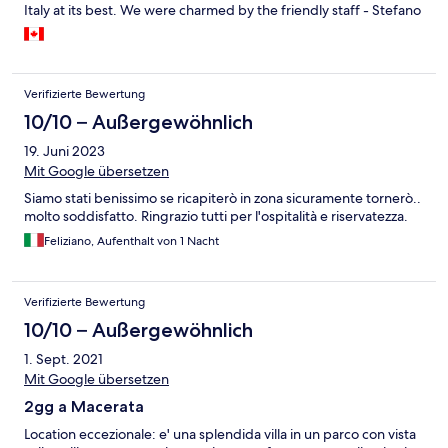
Italy at its best. We were charmed by the friendly staff - Stefano
was exceptionally helpful. The dining experience was true to Le
Marche. Our room was beyond comfortable, with thoughtful
items like bedroom slippers and all sorts of toiletries. The bed
was very comfy and bedding was high quality. We can’t think of
Verifizierte Bewertung
anything negative to say about this wonderful property. We
hope we have another opportunity to visit Le Marche one day. If
10/10 – Außergewöhnlich
we do, we will certainly stay the the Villa Verdefiore.
19. Juni 2023
Mit Google übersetzen
Siamo stati benissimo se ricapiterò in zona sicuramente tornerò..
molto soddisfatto. Ringrazio tutti per l'ospitalità e riservatezza.
Feliziano, Aufenthalt von 1 Nacht
Verifizierte Bewertung
10/10 – Außergewöhnlich
1. Sept. 2021
Mit Google übersetzen
2gg a Macerata
Location eccezionale: e' una splendida villa in un parco con vista