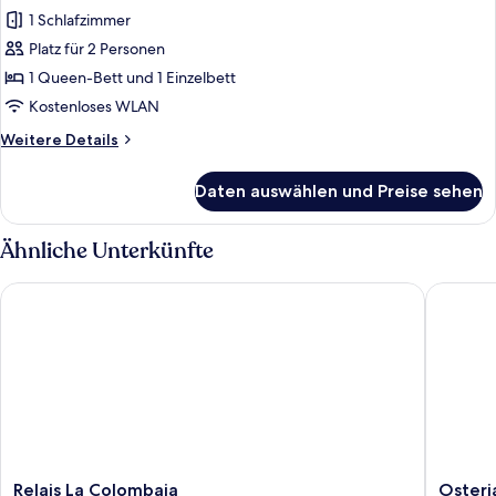
Studiosuite,
1 Schlafzimmer
Gartenblick
Platz für 2 Personen
anzeigen
1 Queen-Bett und 1 Einzelbett
Kostenloses WLAN
Weitere
Weitere Details
Details
für
Daten auswählen und Preise sehen
Junior-
Studiosuite,
Gartenblick
Ähnliche Unterkünfte
Relais La Colombaia
Osteria d
Relais
Osteria
Relais La Colombaia
Osteri