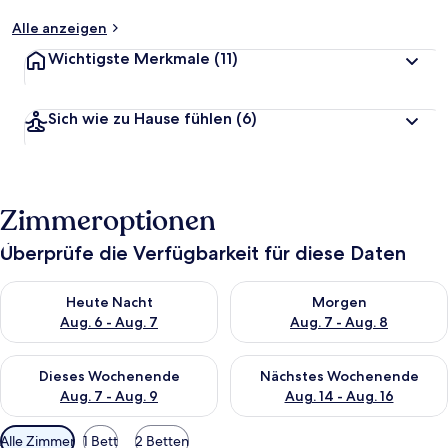
Alle anzeigen
Wichtigste Merkmale
(11)
Sich wie zu Hause fühlen
(6)
Zimmeroptionen
Überprüfe die Verfügbarkeit für diese Daten
Überprüfe die Verfügbarkeit für heute Nacht, Aug. 6 - Aug. 7.
Überprüfe die Verfügbarkeit f
Heute Nacht
Morgen
Aug. 6 - Aug. 7
Aug. 7 - Aug. 8
Überprüfe die Verfügbarkeit für dieses Wochenende, Aug. 7 - 
Überprüfe die Verfügbarkeit f
Dieses Wochenende
Nächstes Wochenende
Aug. 7 - Aug. 9
Aug. 14 - Aug. 16
Verfügbare
Alle Zimmer
1 Bett
2 Betten