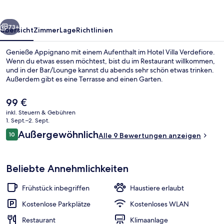
rück
Weiter
73+
Übersicht
Zimmer
Lage
Richtlinien
Genieße Appignano mit einem Aufenthalt im Hotel Villa Verdefiore.
Wenn du etwas essen möchtest, bist du im Restaurant willkommen,
und in der Bar/Lounge kannst du abends sehr schön etwas trinken.
Außerdem gibt es eine Terrasse and einen Garten.
Der
99 €
aktuelle
inkl. Steuern & Gebühren
Preis
1. Sept.–2. Sept.
beträgt
Bewertungen
Außergewöhnlich
10
Springbrunnen
Alle 9 Bewertungen anzeigen
99 €.
10 von 10.
Beliebte Annehmlichkeiten
Frühstück inbegriffen
Haustiere erlaubt
Kostenlose Parkplätze
Kostenloses WLAN
Restaurant
Klimaanlage