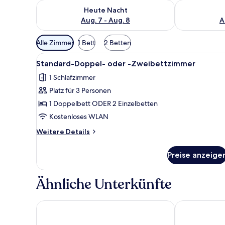
Überprüfe die Verfügbarkeit für heute Nacht, Aug. 7
Überprüfe die
Heute Nacht
Aug. 7 - Aug. 8
A
Verfügbare
Alle Zimmer
1 Bett
2 Betten
Filter
Alle
Standard-Doppel- oder -Zweib
für
7
Standard-Doppel- oder -Zweibettzimmer
Fotos
Zimmer
1 Schlafzimmer
für
Platz für 3 Personen
Standard-
Doppel-
1 Doppelbett ODER 2 Einzelbetten
oder
Kostenloses WLAN
-
Weitere
Weitere Details
Zweibettzimmer
Details
anzeigen
für
Preise anzeige
Standard-
Doppel-
oder
Ähnliche Unterkünfte
-
Zweibettzimmer
Altın Otel & Spa Balıkesir
Kılıçaslan Sui