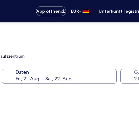
•
App öffnen
EUR
Unterkunft registr
nkaufszentrum
Daten
G