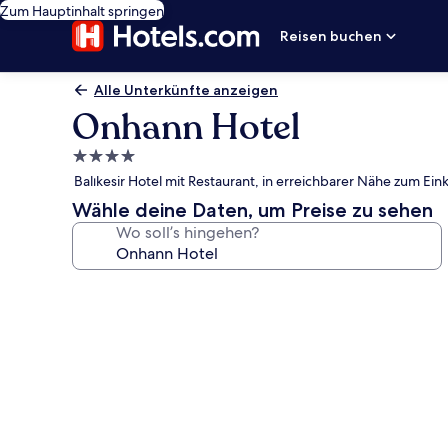
Zum Hauptinhalt springen
Reisen buchen
Alle Unterkünfte anzeigen
Onhann Hotel
4.0-
Sterne-
Balıkesir Hotel mit Restaurant, in erreichbarer Nähe zum Ei
Unterkunft
Wähle deine Daten, um Preise zu sehen
Wo soll’s hingehen?
Fotogalerie
von
Onhann
Hotel