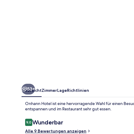
53+
Übersicht
Zimmer
Lage
Richtlinien
Onhann Hotel ist eine hervorragende Wahl für einen Besuch
entspannen und im Restaurant sehr gut essen.
Bewertungen
Wunderbar
9,0
9,0 von 10.
Alle 9 Bewertungen anzeigen