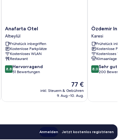
Anafarta
Özdemir
Anafarta Otel
Özdemir Inn Otel
Otel
Inn
Altıeylül
Karesi
Altıeylül
Otel
Frühstück inbegriffen
Frühstück inbegriffen
Karesi
Kostenlose Parkplätze
Kostenlose Parkplätze
Kostenloses WLAN
Kostenloses WLAN
Restaurant
Klimaanlage
8.8
8.0
Hervorragend
Sehr gut
8,8
8,0
von
von
51 Bewertungen
200 Bewertungen
10,
10,
Hervorragend,
Der
Sehr
77 €
51
Preis
gut,
inkl. Steuern & Gebühren
inkl. S
Bewertungen
beträgt
200
9. Aug.–10. Aug.
77 €
Bewertungen
Anmelden
Jetzt kostenlos registrieren