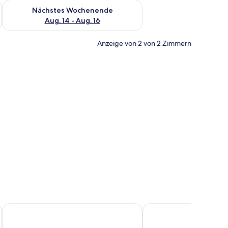
es Wochenende, Aug. 7 - Aug. 9.
Überprüfe die Verfügbarkeit für nächstes Wochenende, Aug. 1
Nächstes Wochenende
Aug. 14 - Aug. 16
Anzeige von 2 von 2 Zimmern
, Minibar
e, hochwertige Bettwaren, Minibar
esir
Anafarta Otel
Özdemir Inn Otel