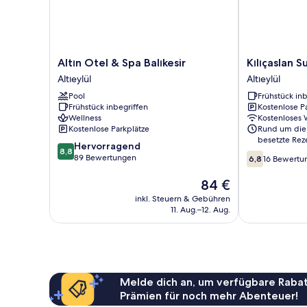
Altın
Kılıçaslan
Altın Otel & Spa Balıkesir
Kılıçaslan S
Otel
Suite
Altıeylül
Altıeylül
&
Hotel
Pool
Frühstück inb
Spa
Altıeylül
Frühstück inbegriffen
Kostenlose P
Balıkesir
Wellness
Kostenloses
Altıeylül
Kostenlose Parkplätze
Rund um die
besetzte Rez
8.8
Hervorragend
8,8
6.8
von
89 Bewertungen
6,8
16 Bewertu
von
10,
10,
Hervorragend,
Der
84 €
16
89
Preis
inkl. Steuern & Gebühren
Bewertungen
Bewertungen
beträgt
11. Aug.–12. Aug.
84 €
Melde dich an, um verfügbare Rabat
Prämien für noch mehr Abenteuer!