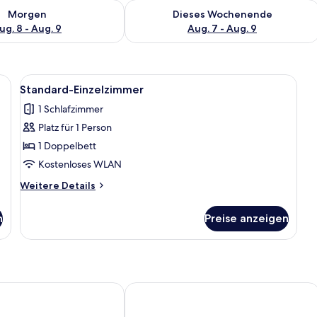
 - Aug. 8.
 Verfügbarkeit für morgen, Aug. 8 - Aug. 9.
Überprüfe die Verfügbarkeit für dies
Morgen
Dieses Wochenende
ug. 8 - Aug. 9
Aug. 7 - Aug. 9
ettzimmer | Bettwäsche aus ägyptischer Baumwolle, hochwertige Bettwaren
Alle
Bettwäsche aus ägyptischer Baumwoll
6
Standard-Einzelzimmer
Fotos
1 Schlafzimmer
für
Platz für 1 Person
Standard-
Einzelzimmer
1 Doppelbett
anzeigen
Kostenloses WLAN
Weitere
Weitere Details
Details
für
n
Preise anzeigen
Standard-
Einzelzimmer
te Hotel
Ramada Residences by Wyndham Balik