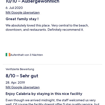
10/10 – Außergewöhnlich
6. Juli 2020
Mit Google übersetzen
Great family stay !
We absolutely loved this place. Very central to the beach,
downtown, and restaurants. Definitely recommend it.
Aufenthalt von 3 Nächten
Verifizierte Bewertung
8/10 – Sehr gut
28. Apr. 2019
Mit Google übersetzen
Enjoy Calabria by staying in this nice facility
Even though we arrived midnight, the staff welcomed us very
well. Of course the facility doesnt offer 5 star quality service, but