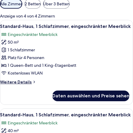
Verfügbare
Alle Zimmer
2 Betten
Über 3 Betten
Filter
für
Anzeige von 4 von 4 Zimmern
Zimmer
Alle
Ein Schlafzimmer mit einem Bett, ein
4
Standard-Haus, 1 Schlafzimmer, eingeschränkter Meerblick
Fotos
Eingeschränkter Meerblick
für
50 m²
Standard-
Haus,
1 Schlafzimmer
1
Platz für 4 Personen
Schlafzimmer,
1 Queen-Bett und 1 King-Etagenbett
eingeschränkter
Kostenloses WLAN
Meerblick
Weitere
Weitere Details
anzeigen
Details
für
Daten auswählen und Preise sehen
Standard-
Haus,
1
Alle
Ein Schlafzimmer mit einem Bett, ein
4
Schlafzimmer,
Standard-Haus, 1 Schlafzimmer, eingeschränkter Meerblick
Fotos
eingeschränkter
Eingeschränkter Meerblick
Meerblick
für
40 m²
Standard-