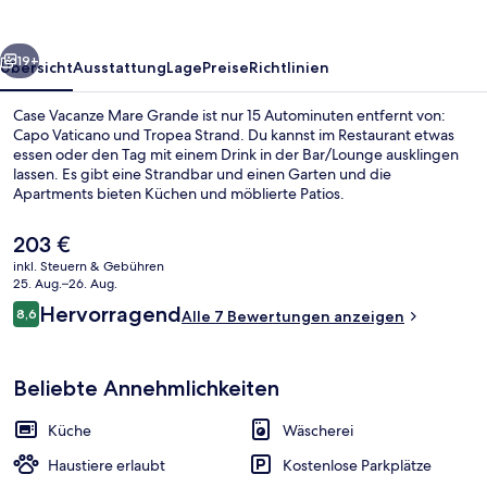
rück
Weiter
19+
Übersicht
Ausstattung
Lage
Preise
Richtlinien
Case Vacanze Mare Grande ist nur 15 Autominuten entfernt von:
Capo Vaticano und Tropea Strand. Du kannst im Restaurant etwas
essen oder den Tag mit einem Drink in der Bar/Lounge ausklingen
lassen. Es gibt eine Strandbar und einen Garten und die
Apartments bieten Küchen und möblierte Patios.
Der
203 €
aktuelle
inkl. Steuern & Gebühren
Preis
25. Aug.–26. Aug.
Blick von der Unterkunft
beträgt
Bewertungen
Hervorragend
8,6
Alle 7 Bewertungen anzeigen
203 €.
8,6 von 10.
Beliebte Annehmlichkeiten
Küche
Wäscherei
Haustiere erlaubt
Kostenlose Parkplätze