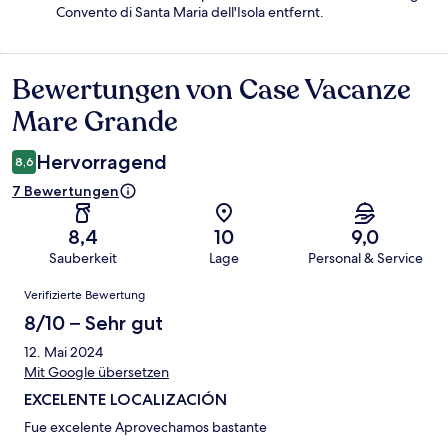
Convento di Santa Maria dell'Isola entfernt.
Bewertungen von Case Vacanze
Bewertungen
Mare Grande
Hervorragend
8,6
7 Bewertungen
8,4
10
9,0
Sauberkeit
Lage
Personal & Service
Bewertungen
Verifizierte Bewertung
8/10 – Sehr gut
12. Mai 2024
Mit Google übersetzen
EXCELENTE LOCALIZACIÓN
Fue excelente Aprovechamos bastante