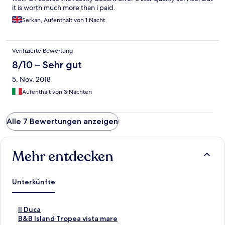
it is worth much more than i paid.
Serkan, Aufenthalt von 1 Nacht
Verifizierte Bewertung
8/10 – Sehr gut
5. Nov. 2018
Aufenthalt von 3 Nächten
Alle 7 Bewertungen anzeigen
Mehr entdecken
Unterkünfte
L
Il Duca
i
L
B&B Island Tropea vista mare