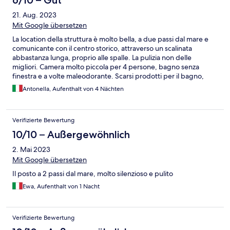
6/10 – Gut
21. Aug. 2023
Mit Google übersetzen
La location della struttura è molto bella, a due passi dal mare e
comunicante con il centro storico, attraverso un scalinata
abbastanza lunga, proprio alle spalle. La pulizia non delle
migliori. Camera molto piccola per 4 persone, bagno senza
finestra e a volte maleodorante. Scarsi prodotti per il bagno,
utensili da cucina vecchi e sporchi. Da migliorare senz'altro
Antonella, Aufenthalt von 4 Nächten
manutenzione e pulizia. Il personale gentile.
Verifizierte Bewertung
10/10 – Außergewöhnlich
2. Mai 2023
Mit Google übersetzen
Il posto a 2 passi dal mare, molto silenzioso e pulito
Ewa, Aufenthalt von 1 Nacht
Verifizierte Bewertung