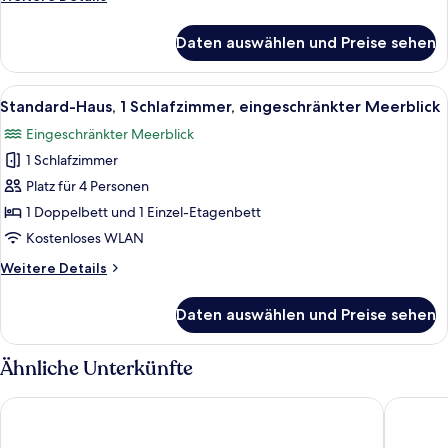
Details
für
Daten auswählen und Preise sehen
Standard-
Apartment,
2 Schlafzimmer,
Alle
Ein Schlafzimmer mit einem Bett, ein
4
eingeschränkter
Standard-Haus, 1 Schlafzimmer, eingeschränkter Meerblick
Fotos
Meerblick
Eingeschränkter Meerblick
für
1 Schlafzimmer
Standard-
Haus,
Platz für 4 Personen
1
1 Doppelbett und 1 Einzel-Etagenbett
Schlafzimmer,
Kostenloses WLAN
eingeschränkter
Weitere
Weitere Details
Meerblick
Details
anzeigen
für
Daten auswählen und Preise sehen
Standard-
Haus,
1
Ähnliche Unterkünfte
Schlafzimmer,
eingeschränkter
Tropis Hotel
Colomba
Meerblick