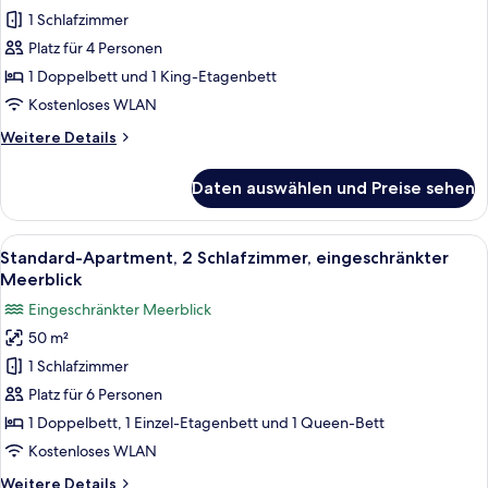
Haus,
1 Schlafzimmer
1
Platz für 4 Personen
Schlafzimmer,
1 Doppelbett und 1 King-Etagenbett
eingeschränkter
Kostenloses WLAN
Meerblick
Weitere
Weitere Details
anzeigen
Details
für
Daten auswählen und Preise sehen
Standard-
Haus,
1
Alle
Ein Schlafsaalzimmer mit zwei Etagenb
8
Schlafzimmer,
Standard-Apartment, 2 Schlafzimmer, eingeschränkter
Fotos
eingeschränkter
Meerblick
Meerblick
für
Eingeschränkter Meerblick
Standard-
50 m²
Apartment,
1 Schlafzimmer
2 Schlafzimmer,
eingeschränkter
Platz für 6 Personen
Meerblick
1 Doppelbett, 1 Einzel-Etagenbett und 1 Queen-Bett
anzeigen
Kostenloses WLAN
Weitere
Weitere Details