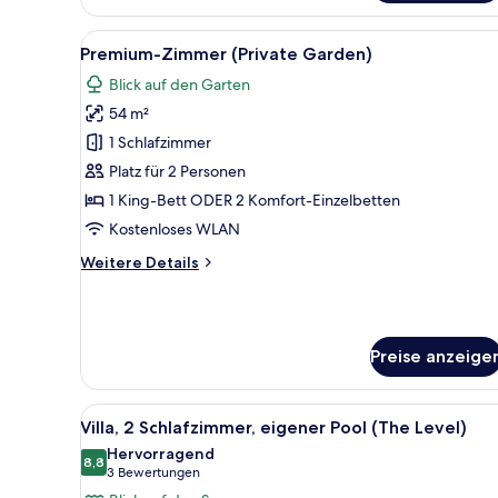
Alle
Premium-Zimmer (Private Garde
3
Premium-Zimmer (Private Garden)
Fotos
Blick auf den Garten
für
54 m²
Premium-
Zimmer
1 Schlafzimmer
(Private
Platz für 2 Personen
Garden)
1 King-Bett ODER 2 Komfort-Einzelbetten
anzeigen
Kostenloses WLAN
Weitere
Weitere Details
Details
für
Premium-
Zimmer
Preise anzeige
(Private
Garden)
Alle
Ein modernes Hotelzimmer mit 
12
Villa, 2 Schlafzimmer, eigener Pool (The Level)
Fotos
Hervorragend
für
8,8
8,8 von 10
(3
3 Bewertungen
Villa,
Bewertungen)