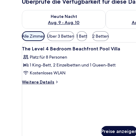
Überprüfe die Verfügbarkeit für diese D
Überprüfe die Verfügbarkeit für heute Nacht, Aug. 9
Überprüfe die
Heute Nacht
Aug. 9 - Aug. 10
Au
Verfügbare
Alle Zimmer
Über 3 Betten
1 Bett
2 Betten
Filter
Alle
Ein modernes Hotelzimmer mit 
für
10
The Level 4 Bedroom Beachfront Pool Villa
Fotos
Zimmer
Platz für 8 Personen
für
1 King-Bett, 2 Einzelbetten und 1 Queen-Bett
The
Level
Kostenloses WLAN
4
Weitere
Weitere Details
Bedroom
Details
für
Beachfront
The
Pool
Level
Villa
4
anzeigen
Bedroom
Beachfront
Pool
Villa
Preise anzeige