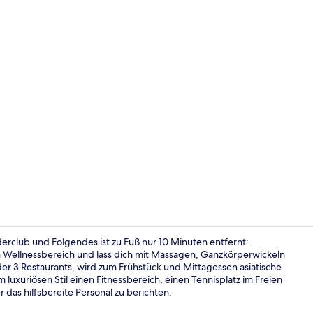
Influencer-V
erclub und Folgendes ist zu Fuß nur 10 Minuten entfernt:
Wellnessbereich und lass dich mit Massagen, Ganzkörperwickeln
r 3 Restaurants, wird zum Frühstück und Mittagessen asiatische
The Level 3-
m luxuriösen Stil einen Fitnessbereich, einen Tennisplatz im Freien
das hilfsbereite Personal zu berichten.