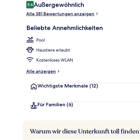
Bewertungen
Außergewöhnlich
9,4
9,4 von 10.
Alle 381 Bewertungen anzeigen
2 Außenpools
Beliebte Annehmlichkeiten
Pool
Haustiere erlaubt
Kostenloses WLAN
Alle anzeigen
Wichtigste Merkmale
(12)
Für Familien
(6)
Warum wir diese Unterkunft toll finden