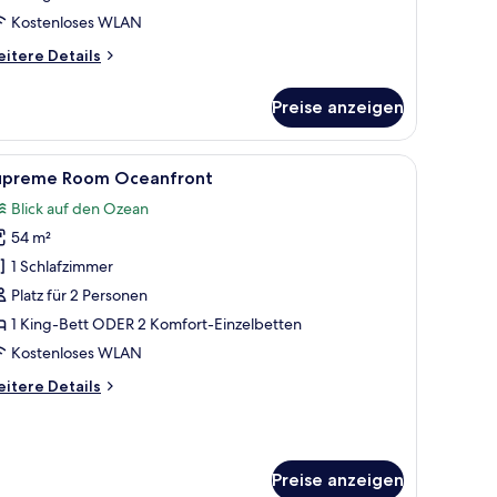
lla
Kostenloses WLAN
nzeigen
itere
itere Details
tails
r
Preise anzeigen
he
vel
h und Blick auf Pool und Palmen.
le
Ein Hotelzimmer mit Bett, Nachttischen, ein
4
edroom
upreme Room Oceanfront
otos
kefront
Blick auf den Ozean
ol
ür
lla
54 m²
upreme
oom
1 Schlafzimmer
ceanfront
Platz für 2 Personen
nzeigen
1 King-Bett ODER 2 Komfort-Einzelbetten
Kostenloses WLAN
itere
itere Details
tails
r
upreme
oom
Preise anzeigen
eanfront