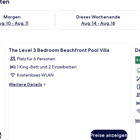
aten
 - Aug. 10.
 Verfügbarkeit für morgen, Aug. 10 - Aug. 11.
Überprüfe die Verfügbarkeit für dies
Morgen
Dieses Wochenende
g. 10 - Aug. 11
Aug. 14 - Aug. 16
einem großen Bett, einem Schreibtisch, einem Sessel, einer Bank, einem Dec
Alle
Ein modernes Hotelzimmer mit einem gr
Al
12
The Level 3 Bedroom Beachfront Pool Villa
D
Fotos
F
Platz für 6 Personen
für
f
9,
1 King-Bett und 2 Einzelbetten
The
D
Level
Z
Kostenloses WLAN
3
G
Weitere
Weitere Details
Bedroom
a
Details
für
Beachfront
The
Pool
Level
Villa
3
anzeigen
Bedroom
We
We
Beachfront
De
Pool
fü
Villa
n
Preise anzeigen
De