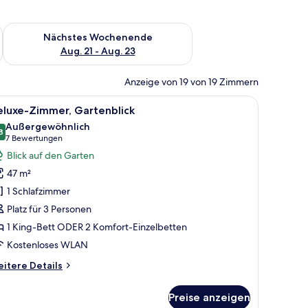
es Wochenende, Aug. 14 - Aug. 16.
Überprüfe die Verfügbarkeit für nächstes Wochenende, Aug. 2
Nächstes Wochenende
Aug. 21 - Aug. 23
Anzeige von 19 von 19 Zimmern
kenventilator und Blick auf den Ozean.
oßen Bett, einem Schreibtisch, einem Sessel, einer Sitzgruppe und Blick au
le
Ein Hotelzimmer mit zwei Betten, einer Essec
4
eluxe-Zimmer, Gartenblick
otos
Außergewöhnlich
ür
8
9,8 von 10
(7
7 Bewertungen
eluxe-
Bewertungen)
Blick auf den Garten
immer,
47 m²
artenblick
1 Schlafzimmer
nzeigen
Platz für 3 Personen
1 King-Bett ODER 2 Komfort-Einzelbetten
Kostenloses WLAN
itere
itere Details
tails
r
Preise anzeigen
luxe-