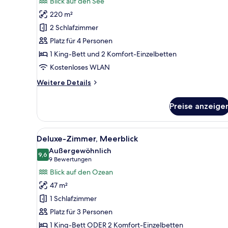
Blick auf den See
2 Schlafzimmer,
220 m²
eigener
2 Schlafzimmer
Pool
Platz für 4 Personen
(The
1 King-Bett und 2 Komfort-Einzelbetten
Level)
anzeigen
Kostenloses WLAN
Weitere
Weitere Details
Details
für
Preise anzeige
Villa,
2 Schlafzimmer,
eigener
Alle
Ein Hotelzimmer mit einem groß
5
Pool
Deluxe-Zimmer, Meerblick
Fotos
(The
Außergewöhnlich
Level)
für
9,6
9,6 von 10
(9
9 Bewertungen
Deluxe-
Bewertungen)
Blick auf den Ozean
Zimmer,
47 m²
Meerblick
1 Schlafzimmer
anzeigen
Platz für 3 Personen
1 King-Bett ODER 2 Komfort-Einzelbetten