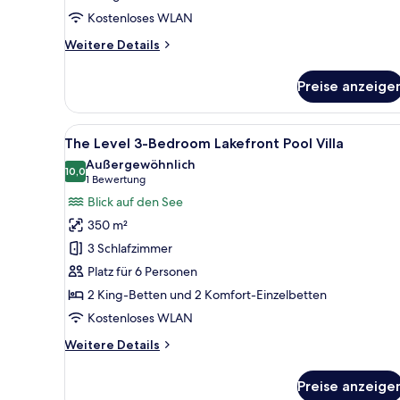
Kostenloses WLAN
Weitere
Weitere Details
Details
für
Preise anzeige
Deluxe-
Zimmer,
Meerblick
Alle
Ein modernes Hotelzimmer mit 
6
The Level 3-Bedroom Lakefront Pool Villa
Fotos
Außergewöhnlich
für
10,0
10,0 von 10
(1
1 Bewertung
The
Bewertung)
Blick auf den See
Level
350 m²
3-
3 Schlafzimmer
Bedroom
Platz für 6 Personen
Lakefront
2 King-Betten und 2 Komfort-Einzelbetten
Pool
Villa
Kostenloses WLAN
anzeigen
Weitere
Weitere Details
Details
für
Preise anzeige
The