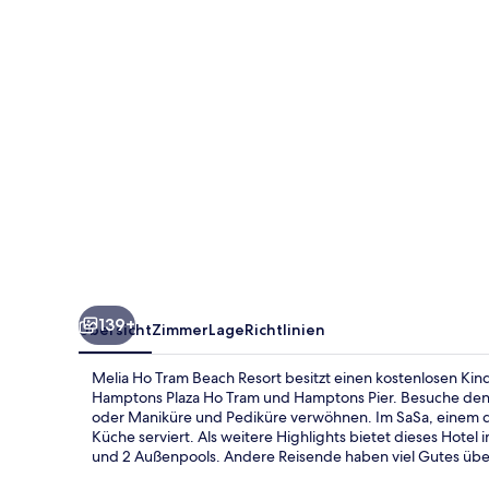
Resort
139+
Übersicht
Zimmer
Lage
Richtlinien
Melia Ho Tram Beach Resort besitzt einen kostenlosen Kind
Hamptons Plaza Ho Tram und Hamptons Pier. Besuche den 
oder Maniküre und Pediküre verwöhnen. Im SaSa, einem de
Küche serviert. Als weitere Highlights bietet dieses Hotel i
und 2 Außenpools. Andere Reisende haben viel Gutes über 