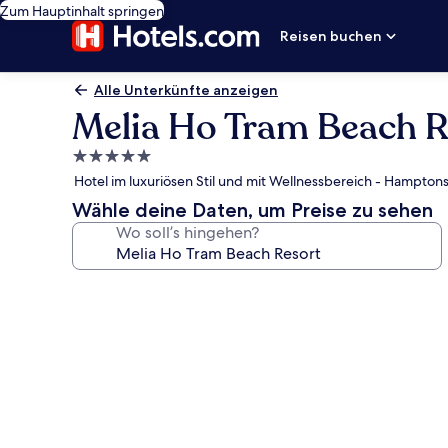
Zum Hauptinhalt springen
Reisen buchen
Alle Unterkünfte anzeigen
Melia Ho Tram Beach R
5.0-
Sterne-
Hotel im luxuriösen Stil und mit Wellnessbereich - Hamptons
Unterkunft
Wähle deine Daten, um Preise zu sehen
Wo soll’s hingehen?
Fotogalerie
von
Melia
Ho
Tram
Beach