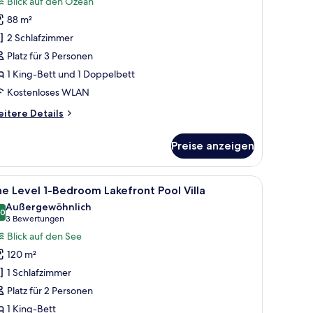
Blick auf den Ozean
 Schlafzimmer,
88 m²
eerblick
2 Schlafzimmer
nzeigen
Platz für 3 Personen
1 King-Bett und 1 Doppelbett
Kostenloses WLAN
itere
itere Details
tails
r
Preise anzeigen
ite,
Schlafzimmer,
erblick
r.
ick | Minibar, Zimmersafe, Schreibtisch, laptopgeeigneter Arbeitsplatz
le
Ein Hotelzimmer mit Bett, Esstisch, Fernseher
6
e Level 1-Bedroom Lakefront Pool Villa
otos
Außergewöhnlich
ür
,0
10,0 von 10
(3
3 Bewertungen
he
Bewertungen)
Blick auf den See
evel
120 m²
1 Schlafzimmer
edroom
Platz für 2 Personen
akefront
1 King-Bett
ool