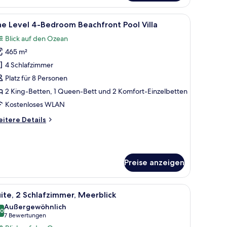
mmer,
rtenblick
, einem Schreibtisch mit Stuhl, einem Fernseher und Blick auf den Strand.
le
Ein modernes Wohnzimmer mit großem Fernse
5
e Level 4-Bedroom Beachfront Pool Villa
otos
Blick auf den Ozean
ür
465 m²
he
evel
4 Schlafzimmer
-
Platz für 8 Personen
edroom
2 King-Betten, 1 Queen-Bett und 2 Komfort-Einzelbetten
eachfront
Kostenloses WLAN
ool
itere
itere Details
lla
tails
nzeigen
r
he
vel
Preise anzeigen
edroom
achfront
f einen Swimmingpool und Palmen.
 Pool, Sitzgelegenheiten im Freien und einem gepflegten Garten.
le
Ein modernes Hotelzimmer mit einem großen Be
ol
6
ite, 2 Schlafzimmer, Meerblick
otos
lla
Außergewöhnlich
ür
,0
10,0 von 10
(7
7 Bewertungen
ite,
Bewertungen)