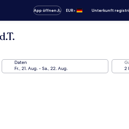
•
App öffnen
EUR
Unterkunft registr
.T.
Daten
G