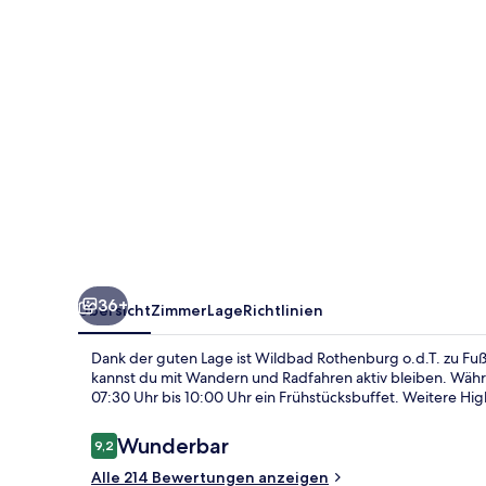
36+
Übersicht
Zimmer
Lage
Richtlinien
Dank der guten Lage ist Wildbad Rothenburg o.d.T. zu Fuß
kannst du mit Wandern und Radfahren aktiv bleiben. Wäh
07:30 Uhr bis 10:00 Uhr ein Frühstücksbuffet. Weitere High
Bewertungen
Wunderbar
9,2
9,2 von 10.
Alle 214 Bewertungen anzeigen