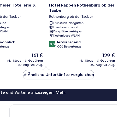
Hotel
rmeier Hotellerie &
Hotel Rappen Rothenburg ob der
Rappen
Tauber
Rothenburg
b der Tauber
Rothenburg ob der Tauber
ob
aubt
der
Frühstück inbegriffen
erfügbar
Haustiere erlaubt
Tauber
 WLAN
Parkplätze verfügbar
Rothenburg
Kostenloses WLAN
ob
8.8
wöhnlich
der
Hervorragend
8,8
von
rtungen
Tauber
1.006 Bewertungen
10,
Der
Der
161 €
129 €
ich,
Hervorragend,
Preis
Preis
1.006
inkl. Steuern & Gebühren
inkl. Steuern & Gebühren
beträgt
beträgt
27. Aug.–28. Aug.
30. Aug.–31. Aug.
Bewertungen
161 €
129 €
Ähnliche Unterkünfte vergleichen
te und Vorteile anzuzeigen. Mehr