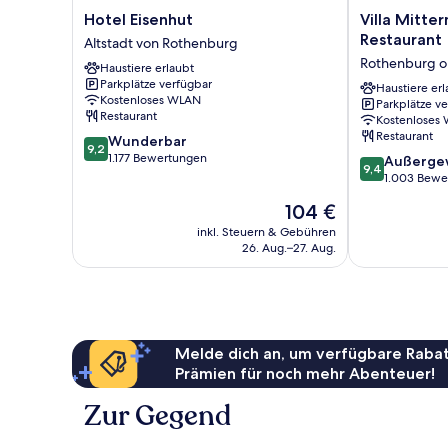
Hotel
Villa
Hotel Eisenhut
Villa Mitte
Eisenhut
Mittermeier
Restaurant
Altstadt von Rothenburg
Altstadt
Hotellerie
Rothenburg o
Haustiere erlaubt
von
&
Parkplätze verfügbar
Rothenburg
Restaurant
Haustiere erl
Kostenloses WLAN
Parkplätze v
Rothenburg
Restaurant
Kostenloses
ob
Restaurant
9.2
Wunderbar
der
9,2
von
1.177 Bewertungen
9.4
Tauber
Außerge
9,4
10,
von
1.003 Bewe
Wunderbar,
10,
Der
104 €
1.177
Außergewöhnl
Preis
Bewertungen
1.003
inkl. Steuern & Gebühren
beträgt
26. Aug.–27. Aug.
Bewertungen
104 €
Melde dich an, um verfügbare Rabat
Prämien für noch mehr Abenteuer!
Zur Gegend