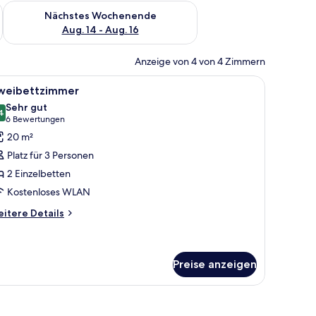
es Wochenende, Aug. 7 - Aug. 9.
Überprüfe die Verfügbarkeit für nächstes Wochenende, Aug. 1
Nächstes Wochenende
Aug. 14 - Aug. 16
Anzeige von 4 von 4 Zimmern
sesessel und ein kleiner Schreibtisch mit Lampe.
le
Ein Hotelzimmer mit einem Bett, zwei Sesseln,
3
weibettzimmer
otos
Sehr gut
ür
4
8,4 von 10
(6
6 Bewertungen
weibettzimmer
Bewertungen)
20 m²
nzeigen
Platz für 3 Personen
2 Einzelbetten
Kostenloses WLAN
itere
itere Details
tails
r
eibettzimmer
Preise anzeigen