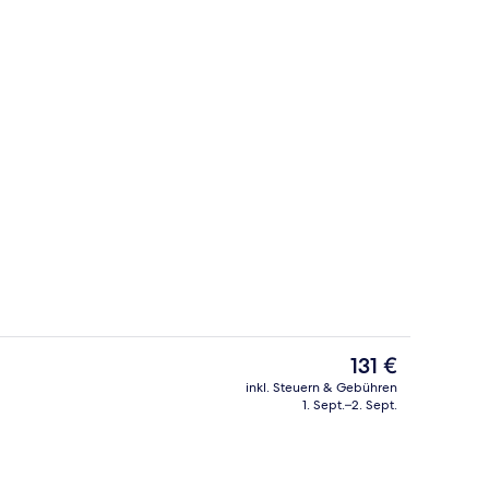
Fassade der Unterkunft
Der
131 €
aktuelle
inkl. Steuern & Gebühren
Preis
1. Sept.–2. Sept.
ich
Außenbereich
beträgt
131 €.