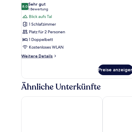
Fotos
Sehr gut
für
8,0
8,0 von 10
(1
1 Bewertung
Economy-
Bewertung)
Blick aufs Tal
Doppelzimmer
1 Schlafzimmer
anzeigen
Platz für 2 Personen
1 Doppelbett
Kostenloses WLAN
Weitere
Weitere Details
Details
für
Preise anzeige
Economy-
Doppelzimmer
Ähnliche Unterkünfte
Hotel Eisenhut
Villa Mitterme