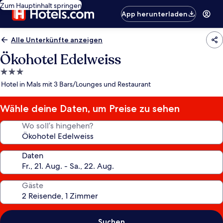
Zum Hauptinhalt springen
App herunterladen
Alle Unterkünfte anzeigen
Ökohotel Edelweiss
3.0-
Sterne-
Hotel in Mals mit 3 Bars/Lounges und Restaurant
Unterkunft
Wähle deine Daten, um Preise zu sehen
Wo soll’s hingehen?
Daten
Gäste
Suchen