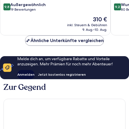
Malles
9.8
9.2
Außergewöhnlich
Wun
9,8
9,2
Venosta
von
von
19 Bewertungen
80 B
10,
10,
Der
310 €
Außergewöhnlich,
Wunder
Preis
19
80
inkl. Steuern & Gebühren
beträgt
9. Aug.–10. Aug.
Bewertungen
Bewert
310 €
Ähnliche Unterkünfte vergleichen
Melde dich an, um verfügbare Rabatte und Vorteile
anzuzeigen. Mehr Prämien für noch mehr Abenteuer!
Anmelden
Jetzt kostenlos registrieren
Zur Gegend