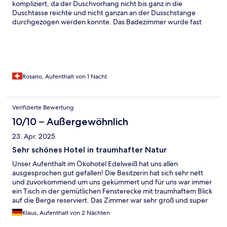
kompliziert, da der Duschvorhang nicht bis ganz in die
Duschtasse reichte und nicht ganzan an der Dusschstange
durchgezogen werden konnte. Das Badezimmer wurde fast
unter Wasser gelegt. Der Preis sensationell!!
Rosario, Aufenthalt von 1 Nacht
Verifizierte Bewertung
10/10 – Außergewöhnlich
23. Apr. 2025
Sehr schönes Hotel in traumhafter Natur
Unser Aufenthalt im Ökohotel Edelweiß hat uns allen
ausgesprochen gut gefallen! Die Besitzerin hat sich sehr nett
und zuvorkommend um uns gekümmert und für uns war immer
ein Tisch in der gemütlichen Fensterecke mit traumhaftem Blick
auf die Berge reserviert. Das Zimmer war sehr groß und super
sauber mit Balkon und Bergsicht. Im Hotel wurde Halbpension
Klaus, Aufenthalt von 2 Nächten
serviert. Die Portionen waren sehr reichhaltig, mit Salatbar,