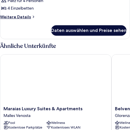
Mehrere
Platz für 4 Personen
Betten,
4 Einzelbetten
Nichtraucher
Weitere
Weitere Details
anzeigen
Details
für
Daten auswählen und Preise sehen
Vierbettzimmer,
Mehrere
Betten,
Ähnliche Unterkünfte
Nichtraucher
Maraias Luxury Suites & Apartments
Belvenu 
Maraias
Belvenu
Maraias Luxury Suites & Apartments
Belven
Luxury
Boutiqu
Malles Venosta
Glorenz
Suites
Hotel
Pool
Wellness
Wellne
&
Glorenz
Kostenlose Parkplätze
Kostenloses WLAN
Kosten
Apartments