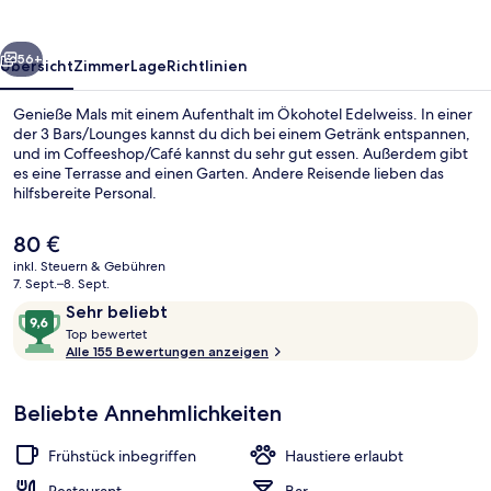
rück
Weiter
56+
Übersicht
Zimmer
Lage
Richtlinien
Genieße Mals mit einem Aufenthalt im Ökohotel Edelweiss. In einer
der 3 Bars/Lounges kannst du dich bei einem Getränk entspannen,
und im Coffeeshop/Café kannst du sehr gut essen. Außerdem gibt
es eine Terrasse and einen Garten. Andere Reisende lieben das
hilfsbereite Personal.
Der
80 €
aktuelle
inkl. Steuern & Gebühren
Preis
7. Sept.–8. Sept.
Außenbereich
beträgt
Bewertungen
9,6
Sehr beliebt
80 €.
T
von
Top bewertet
o
Alle 155 Bewertungen anzeigen
10,
p
Sehr
beliebt
Beliebte Annehmlichkeiten
b
e
w
Frühstück inbegriffen
Haustiere erlaubt
e
r