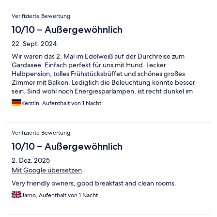
erstem Gang und Hauptgericht sowie Nachspeise und es hat
uns allen sehr gut geschmeckt! Die Lage des Hotels ist
Verifizierte Bewertung
traumhaft und es bieten sich viele Wandermöglichkeiten in die
Umgebung. Nochmals vielen Dank für Alles! Wir kommen sehr
10/10 – Außergewöhnlich
gerne wieder!
22. Sept. 2024
Wir waren das 2. Mal im Edelweiß auf der Durchreise zum
Gardasee. Einfach perfekt für uns mit Hund. Lecker
Halbpension, tolles Frühstücksbüffet und schönes großes
Zimmer mit Balkon. Lediglich die Beleuchtung könnte besser
sein. Sind wohl noch Energiesparlampen, ist recht dunkel im
Zimmer. Vielleicht mal auf LED umstellen. Wir kommen gerne
Kerstin, Aufenthalt von 1 Nacht
wieder.
Verifizierte Bewertung
10/10 – Außergewöhnlich
2. Dez. 2025
Mit Google übersetzen
Very friendly owners, good breakfast and clean rooms.
Jarno, Aufenthalt von 1 Nacht