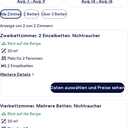
Aug. 7 - Aug. 9
Aug. 14 - Aug. 16
Verfügbare
Alle Zimmer
2 Betten
Über 3 Betten
Filter
für
Anzeige von 2 von 2 Zimmern
Zimmer
Alle
Ein Schlafzimmer mit Holzwandverklei
6
Zweibettzimmer, 2 Einzelbetten, Nichtraucher
Fotos
Blick auf die Berge
für
30 m²
Zweibettzimmer,
2 Einzelbetten,
Platz für 2 Personen
Nichtraucher
2 Einzelbetten
anzeigen
Weitere
Weitere Details
Details
für
Daten auswählen und Preise sehen
Zweibettzimmer,
2 Einzelbetten,
Nichtraucher
Alle
Ein Schlafzimmer mit Holzwänden, eine
7
Vierbettzimmer, Mehrere Betten, Nichtraucher
Fotos
Blick auf die Berge
für
30 m²
Vierbettzimmer,