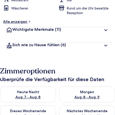
Restaurant
Bar
t
Wäscherei
Rund um die Uhr besetzte
e
Rezeption
t
Alle anzeigen
Wichtigste Merkmale
(11)
Sich wie zu Hause fühlen
(6)
Zimmeroptionen
Überprüfe die Verfügbarkeit für diese Daten
Überprüfe die Verfügbarkeit für heute Nacht, Aug. 7 - Aug. 8.
Überprüfe die Verfügbarkeit f
Heute Nacht
Morgen
Aug. 7 - Aug. 8
Aug. 8 - Aug. 9
Überprüfe die Verfügbarkeit für dieses Wochenende, Aug. 7 - 
Überprüfe die Verfügbarkeit f
Dieses Wochenende
Nächstes Wochenende